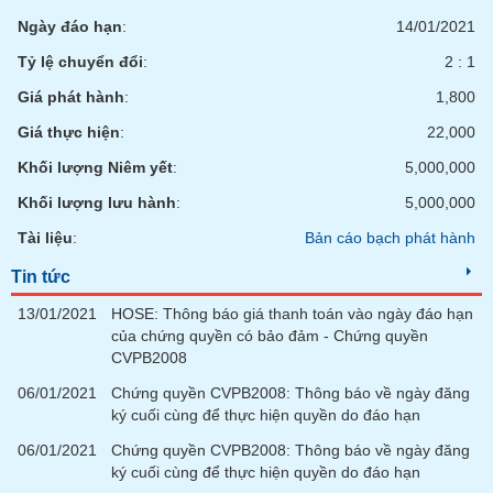
phân
Ngày đáo hạn
:
14/01/2021
tích
(-)
Tỷ lệ chuyển đổi
:
2 : 1
Giá phát hành
:
1,800
Thuật
ngữ
Giá thực hiện
:
22,000
(-)
Khối lượng Niêm yết
:
5,000,000
Khối lượng lưu hành
:
5,000,000
Dịch
vụ
Tài liệu
:
Bản cáo bạch phát hành
(-)
Tin tức
13/01/2021
HOSE: Thông báo giá thanh toán vào ngày đáo hạn
Đào
của chứng quyền có bảo đảm - Chứng quyền
tạo
CVPB2008
06/01/2021
Chứng quyền CVPB2008: Thông báo về ngày đăng
ký cuối cùng để thực hiện quyền do đáo hạn
06/01/2021
Chứng quyền CVPB2008: Thông báo về ngày đăng
Sách
ký cuối cùng để thực hiện quyền do đáo hạn
tài