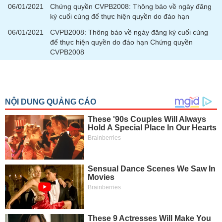
chính
06/01/2021
Chứng quyền CVPB2008: Thông báo về ngày đăng
ký cuối cùng để thực hiện quyền do đáo hạn
06/01/2021
CVPB2008: Thông báo về ngày đăng ký cuối cùng
để thực hiện quyền do đáo hạn Chứng quyền
Công
CVPB2008
cụ
đầu
tư
Truyền
thông
tài
chính
Dữ
liệu