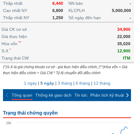
khoản
lai
Thấp nhất
6,440
NN bán
-
dịch
lỗ
Phân
Vĩ
Thống
Định
Cao nhất NY
6,800
KLCPLH
5,000,000
tích
mô
BẤT
Chứng
IR
Giao
kê
Chứng
giá
Thấp nhất NY
kỹ
1,250
Số ngày đến hạn
-
ĐỘNG
quyền
Awards
dịch
giao
quyền
thuật
SẢN
Nước
nội
dịch
Trái
Giá CK cơ sở
34,900
ngoài
Tổng
bộ
Bảng
phiếu
Giá thực hiện
22,000
Tin
quan
giá
Đào
doanh
Tự
**
Niên
tức
Hòa vốn
35,020
TÀI
trực
tạo
nghiệp
doanh
Thống
giám
*
S-X
12,900
CHÍNH
tuyến
kê
Top
Trạng thái CW
ITM
Tài
giao
Bộ
cổ
liệu
(*)S-X là giá chứng khoán cơ sở - giá thực hiện điều chỉnh; (**)Hòa vốn = Giá
dịch
Dịch
lọc
phiếu
cổ
HÀNG
thực hiện điều chỉnh + Giá CW * Tỷ lệ chuyển đổi điều chỉnh
vụ
cổ
Định
đông
HÓA
Bản
phiếu
1 ngày
|
5 ngày
|
3 tháng
|
6 tháng
|
12 tháng
giá
đồ
So
ngành
Tổng quan
Thống kê giao dịch
Tin tức
Phân tích kỹ thuật
CK
sánh
KINH
cổ
Thống
TẾ
phiếu
kê
Trạng thái chứng quyền
giao
Báo
dịch
15k
cáo
THẾ
phân
GIỚI