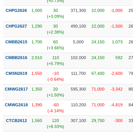
(+0.73%)
SÓC
SỨC
CHPG2626
1,000
30
371,300
22,000
-1,000
25
KHỎE
(+3.09%)
CHPG2627
1,290
30
490,100
22,000
-1,500
26
(+2.38%)
CMBB2615
1,700
60
5,000
24,150
1,073
26
TÀI
(+3.66%)
CHÍNH
CMBB2616
2,010
110
102,000
24,150
592
27
(+5.79%)
CMSN2619
1,550
-10
111,700
67,400
-2,600
79
(-0.64%)
CÔNG
NGHỆ
CMWG2617
1,350
20
595,300
71,000
-3,342
80
THÔNG
(+1.50%)
TIN
CMWG2618
1,390
-60
110,200
71,000
-4,819
84
(-4.14%)
CTCB2612
1,560
120
307,100
29,700
-300
33
(+8.33%)
DỊCH