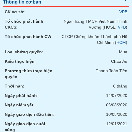
Tất cả
Cổ phiếu
Chỉ số
Chứng chỉ quỹ
Chứng q
Thông tin cơ bản
CK cơ sở
:
VPB
Lãnh
Tổ chức phát hành
Ngân hàng TMCP Việt Nam Thịnh
đạo
(-)
CKCS
:
Vượng (HOSE:
VPB
)
Tổ chức phát hành CW
:
CTCP Chứng khoán Thành phố Hồ
Tất cả
Người nội bộ
Người liên quan
Cổ đông lớn
Chí Minh (
HCM
)
Loại chứng quyền
:
Mua
Tin
tức
Kiểu thực hiện
:
Châu Âu
(-)
Phương thức thực hiện
Thanh Toán Tiền
quyền
:
Bài
Thời hạn
:
6 tháng
viết
của
Ngày phát hành
:
14/07/2020
tác
giả
Ngày niêm yết
:
06/08/2020
(-)
Ngày giao dịch đầu tiên
:
10/08/2020
Ngày giao dịch cuối
12/01/2021
Báo
cáo
cùng
: