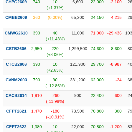
CHPG2609
740
10
6,600
22,000
-2,100
26
liệu
(+1.37%)
Tâm
CMBB2609
360
(0.00%)
65,200
24,150
-4,215
29
lý
TIÊU
thị
DÙNG
CMWG2610
390
40
11,000
71,000
-29,436
103
trường
KHÔNG
(+11.43%)
THIẾT
CSTB2606
2,950
220
1,299,500
74,600
8,600
80
YẾU
(+8.06%)
CTCB2606
390
10
121,900
29,700
-8,987
40
(+2.63%)
TIÊU
CVNM2603
790
90
331,200
62,000
-24
68
DÙNG
(+12.86%)
THIẾT
CACB2614
1,910
-260
900
22,400
-600
24
YẾU
(-11.98%)
CFPT2621
1,470
-180
73,500
70,800
300
79
(-10.91%)
CFPT2622
1,380
10
22,000
70,800
-1,200
83
CHĂM