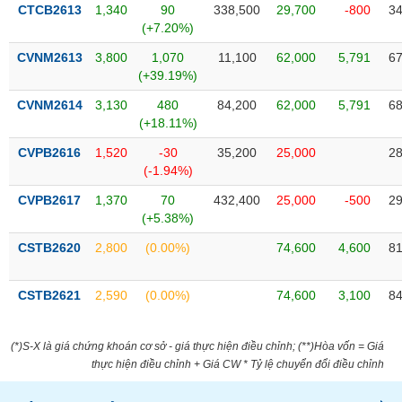
VỤ
CTCB2613
1,340
90
338,500
29,700
-800
34
TRUYỀN
(+7.20%)
THÔNG
CVNM2613
3,800
1,070
11,100
62,000
5,791
67
(+39.19%)
CVNM2614
3,130
480
84,200
62,000
5,791
68
(+18.11%)
TIỆN
CVPB2616
1,520
-30
35,200
25,000
28
ÍCH
(-1.94%)
CVPB2617
1,370
70
432,400
25,000
-500
29
(+5.38%)
BẤT
CSTB2620
2,800
(0.00%)
74,600
4,600
81
ĐỘNG
SẢN
CSTB2621
2,590
(0.00%)
74,600
3,100
84
Mã
chứng
(*)S-X là giá chứng khoán cơ sở - giá thực hiện điều chỉnh; (**)Hòa vốn = Giá
khoán
thực hiện điều chỉnh + Giá CW * Tỷ lệ chuyển đổi điều chỉnh
(-)