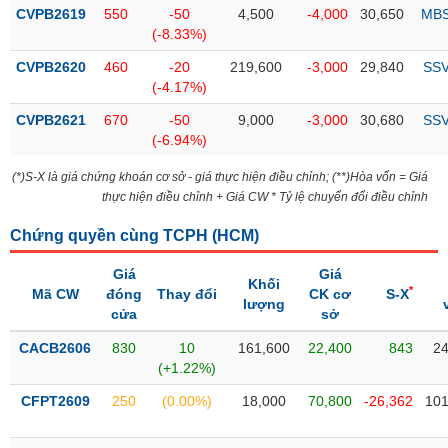
Tổng
VS-
CVPB2619
550
-50
4,500
-4,000
30,650
MB
quan
SECTOR
(-8.33%)
Giao
CVPB2620
460
-20
219,600
-3,000
29,840
SS
dịch
(-4.17%)
Tài
CVPB2621
670
-50
9,000
-3,000
30,680
SS
chính
(-6.94%)
NĂNG
Phân
LƯỢNG
(*)S-X là giá chứng khoán cơ sở - giá thực hiện điều chỉnh; (**)Hòa vốn = Giá
tích
thực hiện điều chỉnh + Giá CW * Tỷ lệ chuyển đổi điều chỉnh
kỹ
thuật
Chứng quyền cùng TCPH (
HCM
)
Hồ
NGUYÊN
Giá
Giá
sơ
Khối
VẬT
*
Mã CW
đóng
Thay đổi
CK cơ
S-X
doanh
lượng
LIỆU
cửa
sở
nghiệp
CACB2606
830
10
161,600
22,400
843
24
Tin
(+1.22%)
tức
sự
CFPT2609
250
(0.00%)
18,000
70,800
-26,362
101
CÔNG
kiện
NGHIỆP
Tài