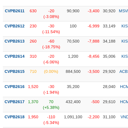
PHIẾU
Hủy
niêm
CVPB2611
630
-20
90,900
-3,400
30,920
MSV
yết
(-3.08%)
Theo
CVPB2612
230
-30
100
-6,999
33,149
KIS
CÔNG
dõi
(-11.54%)
CỤ
đặc
ĐẦU
biệt
CVPB2613
260
-60
70,500
-7,888
34,188
KIS
TƯ
(-18.75%)
Không
được
CVPB2614
310
-20
1,200
-8,456
35,006
KIS
ký
(-6.06%)
XUẤT
quỹ
DỮ
CVPB2615
710
(0.00%)
884,500
-3,500
29,920
ACB
LIỆU
Danh
mục
CVPB2616
1,520
-30
35,200
28,040
HC
ETF
(-1.94%)
TIN
Cổ
MỚI
CVPB2617
1,370
70
432,400
-500
29,610
HC
phiếu
(+5.38%)
chi
Ngành
CVPB2618
1,950
-110
1,091,100
-2,200
31,100
VN
tiết
(-)
(-5.34%)