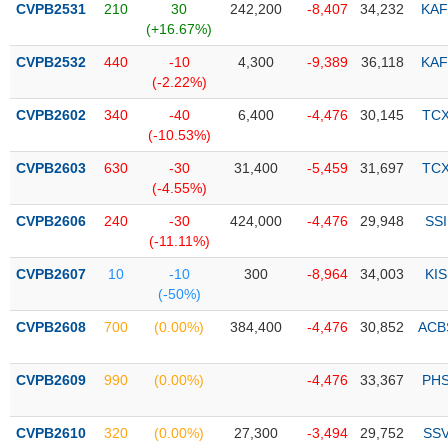
CVPB2531
210
30
242,200
-8,407
34,232
KAF
(+16.67%)
Trạng
thái
CVPB2532
440
-10
4,300
-9,389
36,118
KAF
NGÀNH
cổ
(-2.22%)
phiếu
CVPB2602
340
-40
6,400
-4,476
30,145
TC
Quy
(-10.53%)
DOANH
mô
CVPB2603
630
-30
31,400
-5,459
31,697
TC
NGHIỆP
thị
(-4.55%)
trường
CVPB2606
240
-30
424,000
-4,476
29,948
SSI
Niêm
(-11.11%)
CỔ
yết
PHIẾU
CVPB2607
10
-10
300
-8,964
34,003
KIS
Niêm
(-50%)
yết
mới
CVPB2608
700
(0.00%)
384,400
-4,476
30,852
ACB
PHÁI
Niêm
SINH
yết
CVPB2609
990
(0.00%)
-4,476
33,367
PH
bổ
sung
TRÁI
CVPB2610
320
(0.00%)
27,300
-3,494
29,752
SS