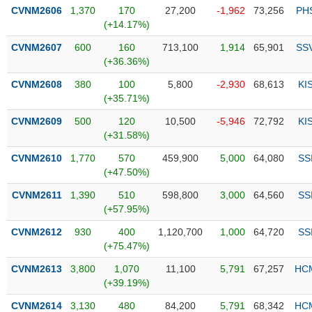
PHIẾU
Hủy
CVNM2606
1,370
170
27,200
-1,962
73,256
PH
niêm
(+14.17%)
yết
CVNM2607
600
160
713,100
1,914
65,901
SS
Theo
(+36.36%)
CÔNG
dõi
CỤ
đặc
CVNM2608
380
100
5,800
-2,930
68,613
KI
ĐẦU
biệt
(+35.71%)
TƯ
Không
CVNM2609
500
120
10,500
-5,946
72,792
KI
được
(+31.58%)
ký
XUẤT
CVNM2610
1,770
570
459,900
5,000
64,080
SS
quỹ
DỮ
(+47.50%)
LIỆU
Danh
CVNM2611
1,390
510
598,800
3,000
64,560
SS
mục
(+57.95%)
ETF
CVNM2612
930
400
1,120,700
1,000
64,720
SS
TIN
Cổ
(+75.47%)
MỚI
phiếu
CVNM2613
3,800
1,070
11,100
5,791
67,257
HC
chi
Ngành
(+39.19%)
tiết
(-)
CVNM2614
3,130
480
84,200
5,791
68,342
HC