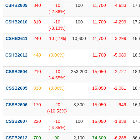
Tất cả
Cổ phiếu
Chỉ số
Chứng chỉ quỹ
Chứng q
CSHB2609
340
-10
100
11,700
-4,633
17,
(-2.86%)
Lãnh
CSHB2610
310
-10
100
11,700
-4,299
17,
đạo
(-)
(-3.13%)
CSHB2611
240
-10 (-4%)
10,600
11,700
-3,299
15,
Tất cả
Người nội bộ
Người liên quan
Cổ đông lớn
CSHB2612
440
(0.00%)
11,700
-5,089
18,
Tin
tức
(-)
CSSB2604
210
-10
253,200
15,050
-2,727
18,
(-4.55%)
Bài
CSSB2605
330
(0.00%)
15,050
-2,061
18,
viết
của
tác
CSSB2606
170
-20
3,300
15,050
-949
16,
giả
(-10.53%)
(-)
CSSB2607
220
-10
100
15,050
-1,838
17,
(-4.35%)
Báo
cáo
CSTB2612
700
90
2,100
74,600
-6,288
86,