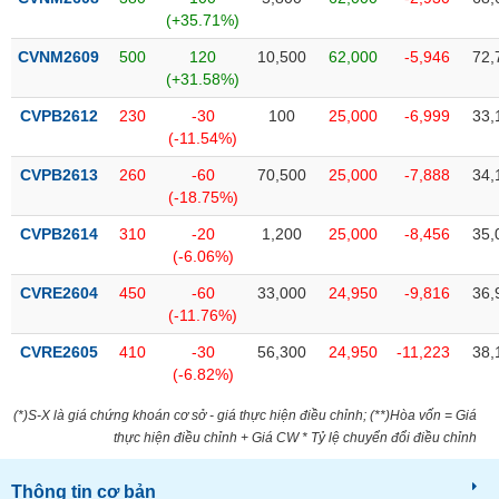
tài
(+35.71%)
chính
CVNM2609
500
120
10,500
62,000
-5,946
72,
(+31.58%)
CVPB2612
230
-30
100
25,000
-6,999
33,
(-11.54%)
CVPB2613
260
-60
70,500
25,000
-7,888
34,
(-18.75%)
CVPB2614
310
-20
1,200
25,000
-8,456
35,
(-6.06%)
CVRE2604
450
-60
33,000
24,950
-9,816
36,
(-11.76%)
CVRE2605
410
-30
56,300
24,950
-11,223
38,
(-6.82%)
(*)S-X là giá chứng khoán cơ sở - giá thực hiện điều chỉnh; (**)Hòa vốn = Giá
thực hiện điều chỉnh + Giá CW * Tỷ lệ chuyển đổi điều chỉnh
Thông tin cơ bản