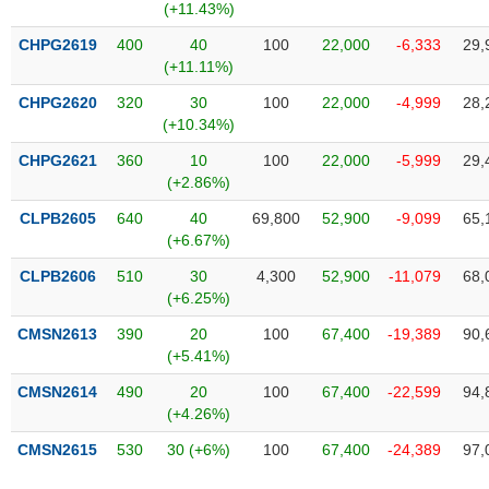
VỤ
(+11.43%)
TRUYỀN
CHPG2619
400
40
100
22,000
-6,333
29,
THÔNG
(+11.11%)
CHPG2620
320
30
100
22,000
-4,999
28,
(+10.34%)
CHPG2621
360
10
100
22,000
-5,999
29,
TIỆN
(+2.86%)
ÍCH
CLPB2605
640
40
69,800
52,900
-9,099
65,
(+6.67%)
CLPB2606
510
30
4,300
52,900
-11,079
68,
BẤT
(+6.25%)
ĐỘNG
CMSN2613
390
20
100
67,400
-19,389
90,
SẢN
(+5.41%)
CMSN2614
490
20
100
67,400
-22,599
94,
Mã
(+4.26%)
chứng
khoán
(-)
CMSN2615
530
30 (+6%)
100
67,400
-24,389
97,