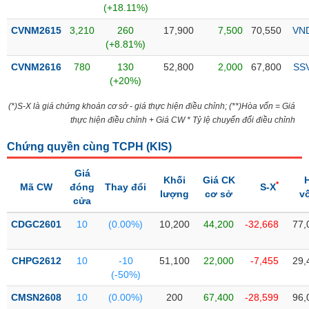
Tổng
VS-
(+18.11%)
quan
SECTOR
CVNM2615
3,210
260
17,900
7,500
70,550
VN
Giao
(+8.81%)
dịch
CVNM2616
780
130
52,800
2,000
67,800
SS
Tài
(+20%)
chính
NĂNG
(*)S-X là giá chứng khoán cơ sở - giá thực hiện điều chỉnh; (**)Hòa vốn = Giá
Phân
LƯỢNG
thực hiện điều chỉnh + Giá CW * Tỷ lệ chuyển đổi điều chỉnh
tích
kỹ
Chứng quyền cùng TCPH (
KIS
)
thuật
Giá
Hồ
Khối
Giá CK
NGUYÊN
*
Mã CW
đóng
Thay đổi
S-X
sơ
lượng
cơ sở
v
VẬT
cửa
doanh
LIỆU
nghiệp
CDGC2601
10
(0.00%)
10,200
44,200
-32,668
77,
Tin
tức
CHPG2612
10
-10
51,100
22,000
-7,455
29,
sự
(-50%)
CÔNG
kiện
NGHIỆP
CMSN2608
10
(0.00%)
200
67,400
-28,599
96,
Tài