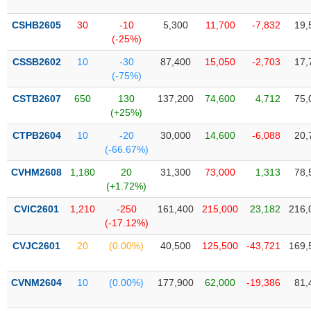
liệu
CSHB2605
30
-10
5,300
11,700
-7,832
19,
Tâm
(-25%)
lý
TIÊU
CSSB2602
10
-30
87,400
15,050
-2,703
17,
thị
DÙNG
(-75%)
trường
KHÔNG
CSTB2607
650
130
137,200
74,600
4,712
75,
THIẾT
(+25%)
YẾU
CTPB2604
10
-20
30,000
14,600
-6,088
20,
(-66.67%)
CVHM2608
1,180
20
31,300
73,000
1,313
78,
TIÊU
(+1.72%)
DÙNG
CVIC2601
1,210
-250
161,400
215,000
23,182
216,
THIẾT
(-17.12%)
YẾU
CVJC2601
20
(0.00%)
40,500
125,500
-43,721
169,
CVNM2604
10
(0.00%)
177,900
62,000
-19,386
81,
CHĂM