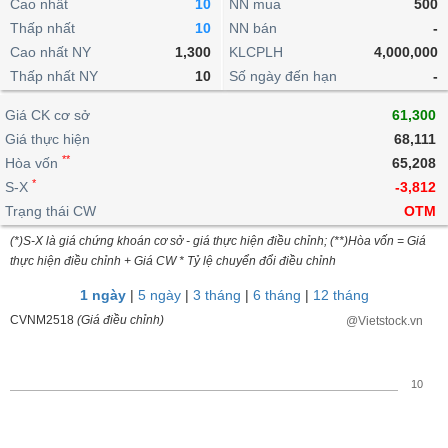
khoản
Cao nhất
10
NN mua
500
lai
dịch
lỗ
Phân
Vĩ
Thấp nhất
Thống
10
NN bán
-
Định
tích
mô
BẤT
Chứng
IR
Giao
kê
Chứng
Cao nhất NY
1,300
KLCPLH
4,000,000
giá
kỹ
ĐỘNG
quyền
Awards
dịch
giao
quyền
Thấp nhất NY
10
Số ngày đến hạn
-
thuật
SẢN
Nước
nội
dịch
Trái
ngoài
Tổng
bộ
Bảng
Giá CK cơ sở
phiếu
61,300
Tin
quan
giá
Đào
doanh
Giá thực hiện
68,111
Tự
Niên
tức
TÀI
trực
tạo
nghiệp
**
doanh
Hòa vốn
Thống
65,208
giám
CHÍNH
tuyến
kê
*
S-X
-3,812
Top
Tài
giao
Bộ
Trạng thái CW
OTM
cổ
liệu
dịch
Dịch
lọc
phiếu
cổ
(*)S-X là giá chứng khoán cơ sở - giá thực hiện điều chỉnh; (**)Hòa vốn = Giá
HÀNG
vụ
cổ
Định
đông
thực hiện điều chỉnh + Giá CW * Tỷ lệ chuyển đổi điều chỉnh
HÓA
Bản
phiếu
giá
đồ
1 ngày
|
5 ngày
|
3 tháng
|
6 tháng
|
12 tháng
So
ngành
CVNM2518
(Giá điều chỉnh)
@Vietstock.vn
sánh
KINH
cổ
Thống
TẾ
phiếu
kê
10
giao
Báo
dịch
cáo
THẾ
phân
GIỚI