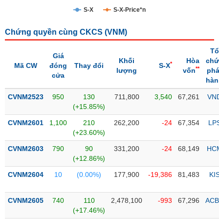
S-X
S-X-Price*n
Trạng
thái
NGÀNH
Chứng quyền cùng CKCS (
VNM
)
cổ
phiếu
Tổ
Giá
Khối
Hòa
chứ
*
Mã CW
đóng
Thay đổi
S-X
Quy
**
lượng
vốn
phá
cửa
DOANH
mô
hàn
NGHIỆP
thị
CVNM2523
trường
950
130
711,800
3,540
67,261
VN
(+15.85%)
Niêm
CỔ
CVNM2601
yết
1,100
210
262,200
-24
67,354
LP
PHIẾU
(+23.60%)
Niêm
CVNM2603
yết
790
90
331,200
-24
68,149
HC
(+12.86%)
mới
PHÁI
CVNM2604
Niêm
10
(0.00%)
177,900
-19,386
81,483
KI
SINH
yết
bổ
CVNM2605
740
110
2,478,100
-993
67,296
ACB
sung
TRÁI
(+17.46%)