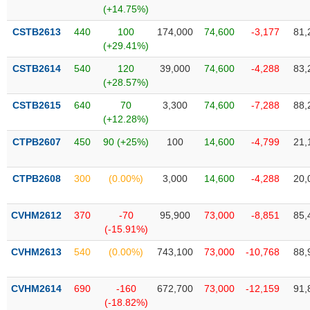
phân
(+14.75%)
tích
(-)
CSTB2613
440
100
174,000
74,600
-3,177
81,
(+29.41%)
CSTB2614
540
120
39,000
74,600
-4,288
83,
Thuật
(+28.57%)
ngữ
(-)
CSTB2615
640
70
3,300
74,600
-7,288
88,
(+12.28%)
Dịch
CTPB2607
450
90 (+25%)
100
14,600
-4,799
21,
vụ
(-)
CTPB2608
300
(0.00%)
3,000
14,600
-4,288
20,
Đào
CVHM2612
370
-70
95,900
73,000
-8,851
85,
tạo
(-15.91%)
CVHM2613
540
(0.00%)
743,100
73,000
-10,768
88,
Sách
CVHM2614
690
-160
672,700
73,000
-12,159
91,
tài
(-18.82%)