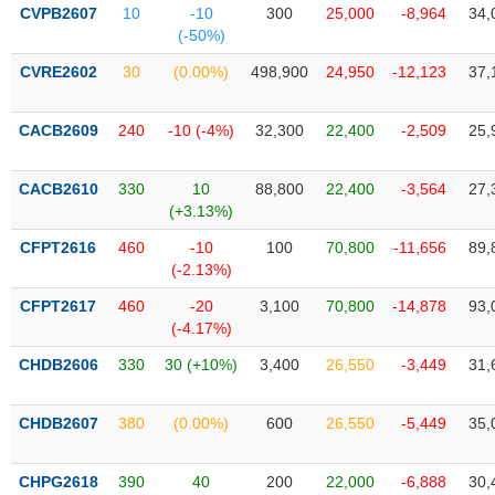
SÓC
CVPB2607
10
-10
300
25,000
-8,964
34,
SỨC
(-50%)
KHỎE
CVRE2602
30
(0.00%)
498,900
24,950
-12,123
37,
CACB2609
240
-10 (-4%)
32,300
22,400
-2,509
25,
TÀI
CHÍNH
CACB2610
330
10
88,800
22,400
-3,564
27,
(+3.13%)
CFPT2616
460
-10
100
70,800
-11,656
89,
(-2.13%)
CÔNG
CFPT2617
460
-20
3,100
70,800
-14,878
93,
NGHỆ
(-4.17%)
THÔNG
CHDB2606
330
30 (+10%)
3,400
26,550
-3,449
31,
TIN
CHDB2607
380
(0.00%)
600
26,550
-5,449
35,
DỊCH
CHPG2618
390
40
200
22,000
-6,888
30,