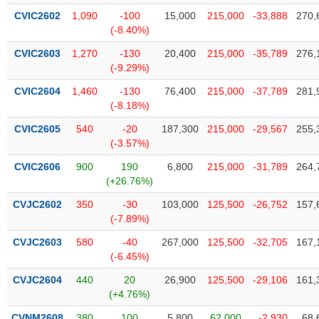
chính
CVIC2602
1,090
-100
15,000
215,000
-33,888
270,
(-8.40%)
CVIC2603
1,270
-130
20,400
215,000
-35,789
276,
(-9.29%)
Công
cụ
CVIC2604
1,460
-130
76,400
215,000
-37,789
281,
đầu
(-8.18%)
tư
CVIC2605
540
-20
187,300
215,000
-29,567
255,
(-3.57%)
CVIC2606
900
190
6,800
215,000
-31,789
264,
(+26.76%)
Truyền
thông
CVJC2602
350
-30
103,000
125,500
-26,752
157,
tài
(-7.89%)
chính
CVJC2603
580
-40
267,000
125,500
-32,705
167,
(-6.45%)
CVJC2604
440
20
26,900
125,500
-29,106
161,
Dữ
(+4.76%)
liệu
CVNM2608
380
100
5,800
62,000
-2,930
68,