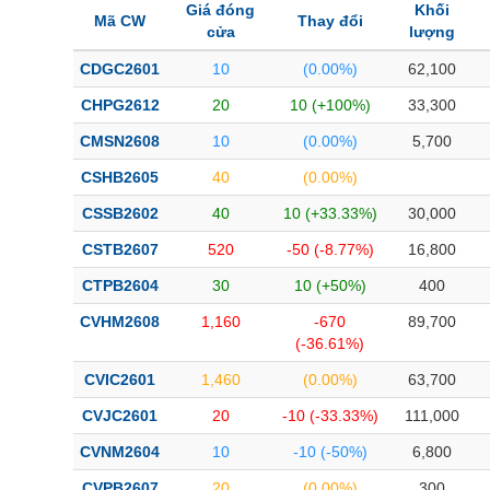
Giá đóng
Khối
Mã CW
Thay đổi
cửa
lượng
CDGC2601
10
(0.00%)
62,100
CHPG2612
20
10 (+100%)
33,300
CMSN2608
10
(0.00%)
5,700
CSHB2605
40
(0.00%)
CSSB2602
40
10 (+33.33%)
30,000
CSTB2607
520
-50 (-8.77%)
16,800
CTPB2604
30
10 (+50%)
400
CVHM2608
1,160
-670
89,700
(-36.61%)
CVIC2601
1,460
(0.00%)
63,700
CVJC2601
20
-10 (-33.33%)
111,000
CVNM2604
10
-10 (-50%)
6,800
CVPB2607
20
(0.00%)
300