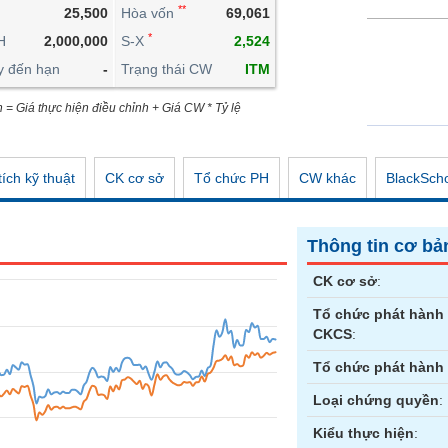
**
25,500
Hòa vốn
69,061
CÔNG CỤ ĐẦU TƯ
*
H
2,000,000
S-X
2,524
XUẤT DỮ LIỆU
y đến hạn
-
Trạng thái CW
ITM
TIN MỚI
n = Giá thực hiện điều chỉnh + Giá CW * Tỷ lệ
ích kỹ thuật
CK cơ sở
Tổ chức PH
CW khác
BlackSch
Thông tin cơ bả
CK cơ sở
:
Tổ chức phát hành
CKCS
:
Tổ chức phát hành
Loại chứng quyền
:
Kiểu thực hiện
: