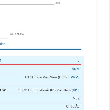
380
08:18:21.210
oles
n
VNM
CTCP Sữa Việt Nam (HOSE:
VNM
)
 CW
:
CTCP Chứng khoán KIS Việt Nam (
KIS
)
Mua
Châu Âu