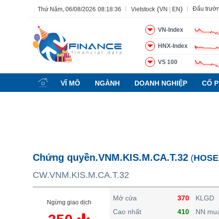
(
)
Đấu trườ
Thứ Năm, 06/08/2026
08:18:37
Vietstock
VN
|
EN
VN-Index
HNX-Index
VS 100
Tất cả
Tính năng
Ngành
Mã chứng khoán
Lãnh đạ
VĨ MÔ
NGÀNH
DOANH NGHIỆP
CỔ P
Tính năng
(-)
VIETSTOCK
CHỨNG KHOÁN
DOANH NGHIỆP
Chứng quyền.VNM.KIS.M.CA.T.32
(
HOSE
BẤT ĐỘNG SẢN
CW.VNM.KIS.M.CA.T.32
TÀI CHÍNH
HÀNG HÓA
Mở cửa
370
KLGD
Ngừng giao dịch
KINH TẾ
Cao nhất
410
NN mu