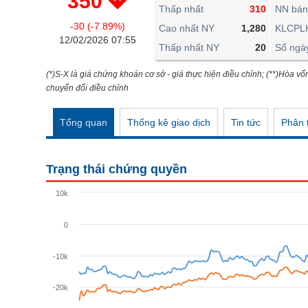
350
THẾ GIỚI
Thấp nhất
310
NN bán
-30 (-7.89%)
ĐÔNG DƯƠNG
Cao nhất NY
1,280
KLCPL
12/02/2026 07:55
Thấp nhất NY
20
Số ngà
TÀI CHÍNH CÁ NHÂN
PHÂN TÍCH
(*)S-X là giá chứng khoán cơ sở - giá thực hiện điều chỉnh; (**)Hòa vố
chuyển đổi điều chỉnh
Ngành
(-)
Tổng quan
Thống kê giao dịch
Tin tức
Phân t
VS-SECTOR
NĂNG LƯỢNG
Trạng thái chứng quyền
NGUYÊN VẬT LIỆU
10k
CÔNG NGHIỆP
0
TIÊU DÙNG KHÔNG THIẾT YẾU
TIÊU DÙNG THIẾT YẾU
-10k
CHĂM SÓC SỨC KHỎE
-20k