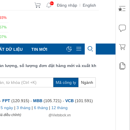
9+
Đăng nhập
English
|
.93%
.57%
.07%
ẤT DỮ LIỆU
TIN MỚI
ượng, số lượng đơn đặt hàng mới và xuất khẩu đều tăng đạt 52,9 
Mã công ty
Ngành
 -
FPT
(120.915) -
MBB
(105.721) -
VCB
(101.591)
|
5 ngày
|
3 tháng
|
6 tháng
|
12 tháng
á điều chỉnh)
@Vietstock.vn