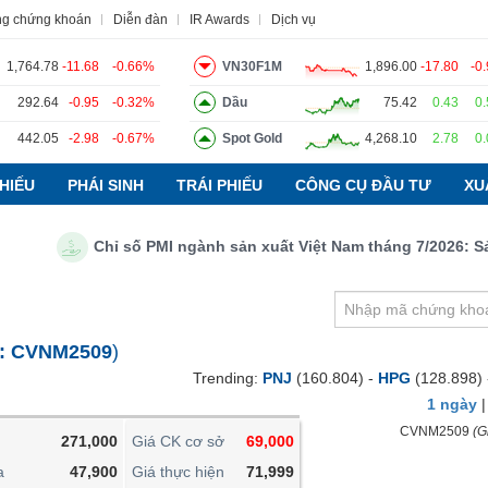
ng chứng khoán
Diễn đàn
IR Awards
Dịch vụ
1,764.78
-11.68
-0.66%
VN30F1M
1,896.00
-17.80
-0
292.64
-0.95
-0.32%
Dầu
75.42
0.43
0
442.05
-2.98
-0.67%
Spot Gold
4,268.10
2.78
0
o
Tin tức
Báo cáo phân tích
Thuật ngữ
Dịch vụ
HIẾU
PHÁI SINH
TRÁI PHIẾU
CÔNG CỤ ĐẦU TƯ
XU
Chỉ số PMI ngành sản xuất Việt Nam tháng 7/2026: Sản l
VIETSTOCKFINANCE
VĨ MÔ
NGÀNH
:
CVNM2509
)
DOANH NGHIỆP
Trending:
PNJ
(160.804) -
HPG
(128.898)
CỔ PHIẾU
1 ngày
PHÁI SINH
CVNM2509
(Gi
271,000
Giá CK cơ sở
69,000
TRÁI PHIẾU
a
47,900
Giá thực hiện
71,999