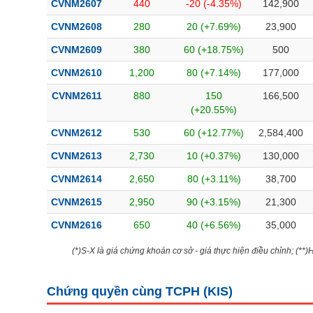
CVNM2607
440
-20 (-4.35%)
142,900
Bài viết của tác giả
(-)
CVNM2608
280
20 (+7.69%)
23,900
CVNM2609
380
60 (+18.75%)
500
Báo cáo phân tích
(-)
CVNM2610
1,200
80 (+7.14%)
177,000
CVNM2611
880
150
166,500
Thuật ngữ
(-)
(+20.55%)
CVNM2612
530
60 (+12.77%)
2,584,400
Dịch vụ
(-)
CVNM2613
2,730
10 (+0.37%)
130,000
Đào tạo
CVNM2614
2,650
80 (+3.11%)
38,700
Sách tài chính
CVNM2615
2,950
90 (+3.15%)
21,300
Công cụ đầu tư
CVNM2616
650
40 (+6.56%)
35,000
Truyền thông tài chính
(*)S-X là giá chứng khoán cơ sở - giá thực hiện điều chỉnh; (**
Dữ liệu tài chính
Chứng quyền cùng TCPH (
KIS
)