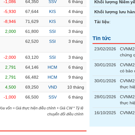
-1,086
64,350
SSV
6 tháng
Khối lượng Niêm yế
-5,930
67,644
KIS
4 tháng
Khối lượng lưu hà
-8,946
71,629
KIS
6 tháng
Tài liệu
:
2,000
61,800
SSI
3 tháng
Tin tức
62,520
SSI
3 tháng
23/02/2026
CVNM250
chứng 
-2,000
63,120
SSI
3 tháng
30/01/2026
CVNM250
2,791
64,146
HCM
6 tháng
có bảo
2,791
66,482
HCM
9 tháng
30/01/2026
CVNM25
thực hi
4,500
69,250
VND
10 tháng
28/01/2026
CVNM25
-1,000
66,500
SSV
6 tháng
thực hi
)Hòa vốn = Giá thực hiện điều chỉnh + Giá CW * Tỷ lệ
16/10/2025
CVNM25
chuyển đổi điều chỉnh