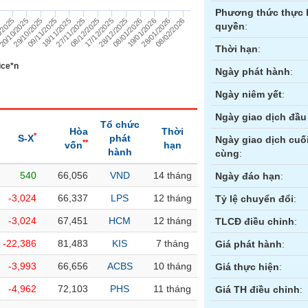
Phương thức thực 
19/01/2026
5
29/10/2025
27/11/2025
28/12/2025
28/01/2026
/2025
09/11/2025
08/12/2025
08/01/2026
08/02/2026
20/10/2025
18/11/2025
17/12/2025
quyền
:
Thời hạn
:
ice*n
Ngày phát hành
:
Ngày niêm yết
:
Ngày giao dịch đầu 
Tổ chức
Hòa
Thời
*
S-X
phát
Ngày giao dịch cuố
**
vốn
hạn
hành
cùng
:
540
66,056
VND
14 tháng
ền
Hợp đồng tương lai
Trái phiếu
Ngày đáo hạn
:
-3,024
66,337
LPS
12 tháng
Tỷ lệ chuyển đổi
:
-3,024
67,451
HCM
12 tháng
TLCĐ điều chỉnh
:
-22,386
81,483
KIS
7 tháng
Giá phát hành
:
-3,993
66,656
ACBS
10 tháng
Giá thực hiện
:
-4,962
72,103
PHS
11 tháng
Giá TH điều chỉnh
: