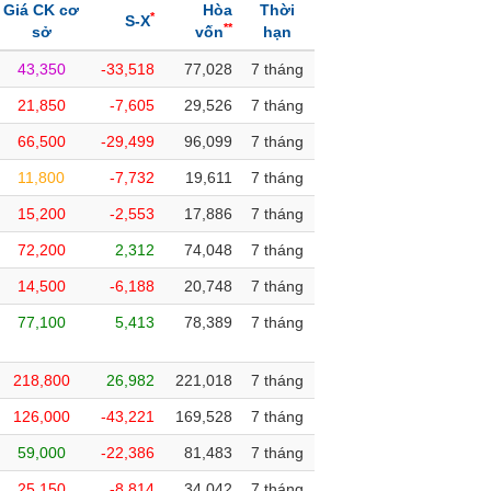
Giá CK cơ
Hòa
Thời
*
S-X
**
sở
vốn
hạn
43,350
-33,518
77,028
7 tháng
21,850
-7,605
29,526
7 tháng
66,500
-29,499
96,099
7 tháng
11,800
-7,732
19,611
7 tháng
15,200
-2,553
17,886
7 tháng
72,200
2,312
74,048
7 tháng
14,500
-6,188
20,748
7 tháng
77,100
5,413
78,389
7 tháng
218,800
26,982
221,018
7 tháng
126,000
-43,221
169,528
7 tháng
59,000
-22,386
81,483
7 tháng
25,150
-8,814
34,042
7 tháng