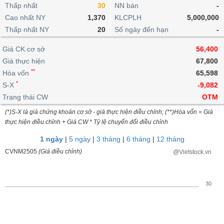
khoản
lai
Thấp nhất
30
NN bán
-
dịch
lỗ
Phân
Vĩ
Thống
Định
Cao nhất NY
1,370
KLCPLH
5,000,000
tích
mô
BẤT
Chứng
IR
Giao
kê
Chứng
giá
Thấp nhất NY
kỹ
20
Số ngày đến hạn
-
ĐỘNG
quyền
Awards
dịch
giao
quyền
thuật
SẢN
Nước
nội
dịch
Trái
Giá CK cơ sở
56,400
ngoài
Tổng
bộ
Bảng
phiếu
Giá thực hiện
67,800
Tin
quan
giá
Đào
doanh
Tự
**
Niên
tức
Hòa vốn
65,598
TÀI
trực
tạo
nghiệp
doanh
Thống
giám
*
S-X
-9,082
CHÍNH
tuyến
kê
Top
Trạng thái CW
OTM
Tài
giao
Bộ
cổ
liệu
(*)S-X là giá chứng khoán cơ sở - giá thực hiện điều chỉnh; (**)Hòa vốn = Giá
dịch
Dịch
lọc
phiếu
cổ
HÀNG
thực hiện điều chỉnh + Giá CW * Tỷ lệ chuyển đổi điều chỉnh
vụ
cổ
Định
đông
HÓA
Bản
phiếu
1 ngày
|
5 ngày
|
3 tháng
|
6 tháng
|
12 tháng
giá
đồ
So
CVNM2505
(Giá điều chỉnh)
@Vietstock.vn
ngành
sánh
KINH
cổ
Thống
TẾ
phiếu
kê
30
giao
Báo
dịch
cáo
THẾ
phân
GIỚI