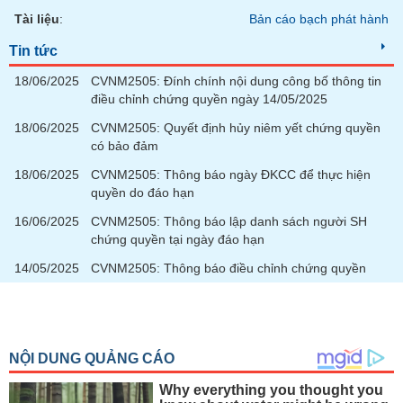
SÓC
Tài liệu
:
Bản cáo bạch phát hành
SỨC
KHỎE
Tin tức
18/06/2025
CVNM2505: Đính chính nội dung công bố thông tin
điều chỉnh chứng quyền ngày 14/05/2025
18/06/2025
CVNM2505: Quyết định hủy niêm yết chứng quyền
TÀI
có bảo đảm
CHÍNH
18/06/2025
CVNM2505: Thông báo ngày ĐKCC để thực hiện
quyền do đáo hạn
16/06/2025
CVNM2505: Thông báo lập danh sách người SH
chứng quyền tại ngày đáo hạn
CÔNG
NGHỆ
14/05/2025
CVNM2505: Thông báo điều chỉnh chứng quyền
THÔNG
TIN
DỊCH