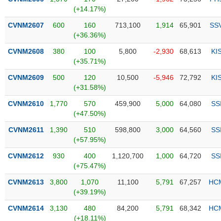
PHIẾU
Hủy
(+14.17%)
niêm
yết
CVNM2607
600
160
713,100
1,914
65,901
SS
(+36.36%)
Theo
CÔNG
dõi
CVNM2608
380
100
5,800
-2,930
68,613
KI
CỤ
đặc
(+35.71%)
ĐẦU
biệt
TƯ
CVNM2609
500
120
10,500
-5,946
72,792
KI
Không
(+31.58%)
được
CVNM2610
1,770
570
459,900
5,000
64,080
SS
ký
XUẤT
(+47.50%)
quỹ
DỮ
LIỆU
CVNM2611
1,390
510
598,800
3,000
64,560
SS
Danh
(+57.95%)
mục
ETF
CVNM2612
930
400
1,120,700
1,000
64,720
SS
TIN
(+75.47%)
Cổ
MỚI
CVNM2613
phiếu
3,800
1,070
11,100
5,791
67,257
HC
(+39.19%)
chi
Ngành
tiết
(-)
CVNM2614
3,130
480
84,200
5,791
68,342
HC
(+18.11%)