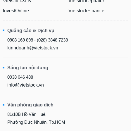
VietstockXLS
VietstockUpdater
chính
InvestOnline
VietstockFinance
Công
Quảng cáo & Dịch vụ
cụ
0908 169 898 - (028) 3848 7238
đầu
tư
kinhdoanh@vietstock.vn
Sáng tạo nội dung
Truyền
0938 046 488
thông
info@vietstock.vn
tài
chính
Văn phòng giao dịch
81/10B Hồ Văn Huê,
Dữ
Phường Đức Nhuận, Tp.HCM
liệu