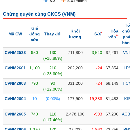
S-X
S-X-Price*n
Trạng
Chứng quyền cùng CKCS (
VNM
)
thái
NGÀNH
cổ
Tổ
phiếu
Giá
Khối
Hòa
chứ
*
Mã CW
đóng
Thay đổi
S-X
**
lượng
vốn
phá
Quy
cửa
hàn
DOANH
mô
NGHIỆP
thị
CVNM2523
950
130
711,800
3,540
67,261
VN
trường
(+15.85%)
Niêm
CVNM2601
1,100
210
262,200
-24
67,354
LP
CỔ
yết
(+23.60%)
PHIẾU
Niêm
CVNM2603
790
90
331,200
-24
68,149
HC
yết
(+12.86%)
mới
PHÁI
CVNM2604
10
(0.00%)
177,900
-19,386
81,483
KI
Niêm
SINH
yết
CVNM2605
740
110
2,478,100
-993
67,296
ACB
bổ
(+17.46%)
sung
TRÁI
CVNM2606
1,370
170
27,200
-1,962
73,256
PH