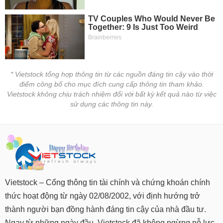
Tất cả
Cổ phiếu
Chỉ số
Chứng chỉ quỹ
Chứng q
Lãnh
đạo
(-)
Tất cả
Người nội bộ
Người liên quan
Cổ đông lớn
* Vietstock tổng hợp thông tin từ các nguồn đáng tin cậy vào thời
điểm công bố cho mục đích cung cấp thông tin tham khảo.
Tin
Vietstock không chịu trách nhiệm đối với bất kỳ kết quả nào từ việc
tức
sử dụng các thông tin này.
(-)
Bài
viết
của
tác
giả
(-)
Vietstock – Cổng thông tin tài chính và chứng khoán chính
thức hoạt động từ ngày 02/08/2002, với định hướng trở
thành người bạn đồng hành đáng tin cậy của nhà đầu tư.
Báo
cáo
Ngay từ những ngày đầu, Vietstock đã không ngừng nỗ lực