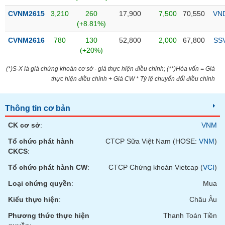
Tổng
VS-
quan
CVNM2615
3,210
260
17,900
7,500
70,550
VN
SECTOR
(+8.81%)
Giao
dịch
CVNM2616
780
130
52,800
2,000
67,800
SS
(+20%)
Tài
chính
(*)S-X là giá chứng khoán cơ sở - giá thực hiện điều chỉnh; (**)Hòa vốn = Giá
NĂNG
thực hiện điều chỉnh + Giá CW * Tỷ lệ chuyển đổi điều chỉnh
Phân
LƯỢNG
tích
kỹ
Thông tin cơ bản
thuật
CK cơ sở
:
VNM
Hồ
NGUYÊN
sơ
Tổ chức phát hành
CTCP Sữa Việt Nam (HOSE:
VNM
)
VẬT
doanh
CKCS
:
LIỆU
nghiệp
Tổ chức phát hành CW
:
CTCP Chứng khoán Vietcap (
VCI
)
Tin
Loại chứng quyền
:
Mua
tức
sự
Kiểu thực hiện
:
Châu Âu
CÔNG
kiện
Phương thức thực hiện
Thanh Toán Tiền
NGHIỆP
Tài