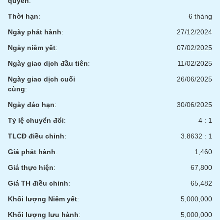
quyền
:
liệu
Thời hạn
:
6 tháng
Tâm
Ngày phát hành
:
27/12/2024
lý
TIÊU
Ngày niêm yết
:
07/02/2025
thị
DÙNG
trường
KHÔNG
Ngày giao dịch đầu tiên
:
11/02/2025
THIẾT
Ngày giao dịch cuối
26/06/2025
YẾU
cùng
:
Ngày đáo hạn
:
30/06/2025
Tỷ lệ chuyển đổi
:
4 : 1
TIÊU
TLCĐ điều chỉnh
:
3.8632 : 1
DÙNG
Giá phát hành
:
1,460
THIẾT
YẾU
Giá thực hiện
:
67,800
Giá TH điều chỉnh
:
65,482
Khối lượng Niêm yết
:
5,000,000
CHĂM
Khối lượng lưu hành
:
5,000,000