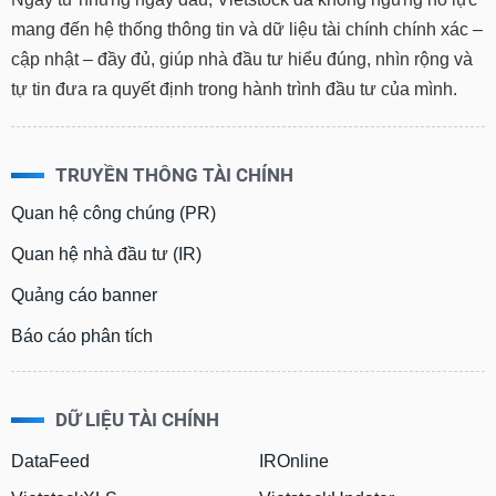
phân
mang đến hệ thống thông tin và dữ liệu tài chính chính xác –
tích
(-)
cập nhật – đầy đủ, giúp nhà đầu tư hiểu đúng, nhìn rộng và
tự tin đưa ra quyết định trong hành trình đầu tư của mình.
Thuật
ngữ
(-)
TRUYỀN THÔNG TÀI CHÍNH
Quan hệ công chúng (PR)
Dịch
vụ
Quan hệ nhà đầu tư (IR)
(-)
Quảng cáo banner
Đào
Báo cáo phân tích
tạo
DỮ LIỆU TÀI CHÍNH
Sách
DataFeed
IROnline
tài