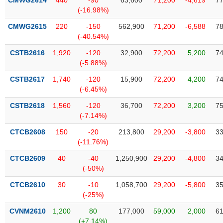
CMWG2614
440
-90
63,600
71,200
-4,619
77
Tất cả
Cổ phiếu
Chỉ số
Chứng chỉ quỹ
Chứng q
(-16.98%)
CMWG2615
220
-150
562,900
71,200
-6,588
78
Lãnh
(-40.54%)
đạo
(-)
CSTB2616
1,920
-120
32,900
72,200
5,200
74
(-5.88%)
Tất cả
Người nội bộ
Người liên quan
Cổ đông lớn
CSTB2617
1,740
-120
15,900
72,200
4,200
74
(-6.45%)
Tin
tức
CSTB2618
1,560
-120
36,700
72,200
3,200
75
(-)
(-7.14%)
CTCB2608
150
-20
213,800
29,200
-3,800
33
Bài
(-11.76%)
viết
của
CTCB2609
40
-40
1,250,900
29,200
-4,800
34
tác
(-50%)
giả
(-)
CTCB2610
30
-10
1,058,700
29,200
-5,800
35
(-25%)
Báo
CVNM2610
1,200
80
177,000
59,000
2,000
61
cáo
(+7.14%)