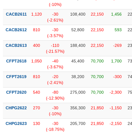
SÓC
(-10%)
SỨC
KHỎE
CACB2611
1,120
-30
108,400
22,150
1,456
22
(-2.61%)
CACB2612
810
-30
52,800
22,150
593
22
(-3.57%)
TÀI
CACB2613
400
-110
188,400
22,150
-269
23
CHÍNH
(-21.57%)
CFPT2618
1,050
-40
45,400
70,700
1,700
73
(-3.67%)
CFPT2619
810
-20
38,200
70,700
-300
74
CÔNG
(-2.41%)
NGHỆ
THÔNG
CFPT2620
540
-80
275,000
70,700
-2,300
75
(-12.90%)
TIN
CHPG2622
270
-30
356,300
21,850
-1,150
23
(-10%)
CHPG2623
130
-30
205,700
21,850
-2,150
24
DỊCH
(-18.75%)