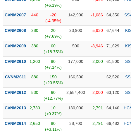
PHIẾU
Hủy
(+6.19%)
niêm
yết
CVNM2607
440
-20
142,900
-1,086
64,350
SS
(-4.35%)
Theo
CÔNG
dõi
CVNM2608
280
20
23,900
-5,930
67,644
KI
CỤ
đặc
(+7.69%)
ĐẦU
biệt
TƯ
CVNM2609
380
60
500
-8,946
71,629
KI
Không
(+18.75%)
được
CVNM2610
1,200
80
177,000
2,000
61,800
SS
ký
XUẤT
(+7.14%)
quỹ
DỮ
LIỆU
CVNM2611
880
150
166,500
62,520
SS
Danh
(+20.55%)
mục
ETF
CVNM2612
530
60
2,584,400
-2,000
63,120
SS
TIN
(+12.77%)
Cổ
MỚI
CVNM2613
phiếu
2,730
10
130,000
2,791
64,146
HC
(+0.37%)
chi
Ngành
tiết
(-)
CVNM2614
2,650
80
38,700
2,791
66,482
HC
(+3.11%)