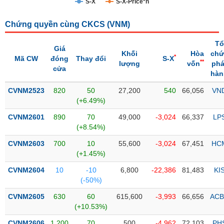
S-X
S-X-Price*n
Trạng
Chứng quyền cùng CKCS (
VNM
)
thái
NGÀNH
cổ
Tổ
phiếu
Giá
Khối
Hòa
chứ
*
Mã CW
đóng
Thay đổi
S-X
**
lượng
vốn
phá
Quy
cửa
hàn
DOANH
mô
NGHIỆP
thị
CVNM2523
820
50
27,200
540
66,056
VN
trường
(+6.49%)
Niêm
CVNM2601
890
70
49,000
-3,024
66,337
LP
CỔ
yết
(+8.54%)
PHIẾU
Niêm
CVNM2603
700
10
55,600
-3,024
67,451
HC
yết
(+1.45%)
mới
PHÁI
CVNM2604
10
-10
6,800
-22,386
81,483
KI
Niêm
SINH
(-50%)
yết
CVNM2605
630
60
615,600
-3,993
66,656
ACB
bổ
(+10.53%)
sung
TRÁI
CVNM2606
1,200
70
500
-4,962
72,103
PH