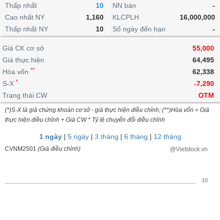
khoản
lai
Thấp nhất
10
NN bán
-
dịch
lỗ
Phân
Vĩ
Thống
Định
Cao nhất NY
1,160
KLCPLH
16,000,000
tích
mô
BẤT
Chứng
IR
Giao
kê
Chứng
giá
Thấp nhất NY
kỹ
10
Số ngày đến hạn
-
ĐỘNG
quyền
Awards
dịch
giao
quyền
thuật
SẢN
Nước
nội
dịch
Trái
Giá CK cơ sở
55,000
ngoài
Tổng
bộ
Bảng
phiếu
Giá thực hiện
64,495
Tin
quan
giá
Đào
doanh
Tự
**
Niên
tức
Hòa vốn
62,338
TÀI
trực
tạo
nghiệp
doanh
Thống
giám
*
S-X
-7,290
CHÍNH
tuyến
kê
Top
Trạng thái CW
OTM
Tài
giao
Bộ
cổ
liệu
(*)S-X là giá chứng khoán cơ sở - giá thực hiện điều chỉnh; (**)Hòa vốn = Giá
dịch
Dịch
lọc
phiếu
cổ
HÀNG
thực hiện điều chỉnh + Giá CW * Tỷ lệ chuyển đổi điều chỉnh
vụ
cổ
Định
đông
HÓA
Bản
phiếu
1 ngày
|
5 ngày
|
3 tháng
|
6 tháng
|
12 tháng
giá
đồ
So
CVNM2501
(Giá điều chỉnh)
@Vietstock.vn
ngành
sánh
KINH
cổ
Thống
TẾ
phiếu
kê
10
giao
Báo
dịch
cáo
THẾ
phân
GIỚI