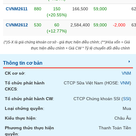
phân
tích
CVNM2611
880
150
166,500
59,000
62
(-)
(+20.55%)
CVNM2612
530
60
2,584,400
59,000
-2,000
63
(+12.77%)
Thuật
ngữ
(-)
(*)S-X là giá chứng khoán cơ sở - giá thực hiện điều chỉnh; (**)Hòa vốn = Giá
thực hiện điều chỉnh + Giá CW * Tỷ lệ chuyển đổi điều chỉnh
Dịch
Thông tin cơ bản
vụ
(-)
CK cơ sở
:
VNM
Tổ chức phát hành
CTCP Sữa Việt Nam (HOSE:
VNM
)
CKCS
:
Đào
tạo
Tổ chức phát hành CW
:
CTCP Chứng khoán SSI (
SSI
)
Loại chứng quyền
:
Mua
Kiểu thực hiện
:
Châu Âu
Sách
Phương thức thực hiện
Thanh Toán Tiền
tài
quyền
: