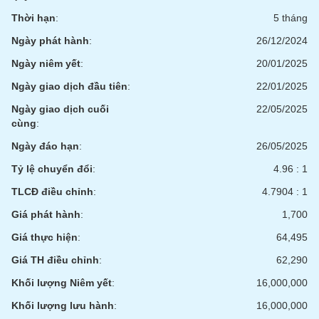
chính
Thời hạn
:
5 tháng
Ngày phát hành
:
26/12/2024
Ngày niêm yết
:
20/01/2025
Công
cụ
Ngày giao dịch đầu tiên
:
22/01/2025
đầu
Ngày giao dịch cuối
22/05/2025
tư
cùng
:
Ngày đáo hạn
:
26/05/2025
Tỷ lệ chuyển đổi
:
4.96 : 1
Truyền
TLCĐ điều chỉnh
:
4.7904 : 1
thông
tài
Giá phát hành
:
1,700
chính
Giá thực hiện
:
64,495
Giá TH điều chỉnh
:
62,290
Khối lượng Niêm yết
:
16,000,000
Dữ
Khối lượng lưu hành
:
16,000,000
liệu