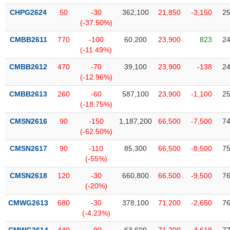
VỤ
CHPG2624
50
-30
362,100
21,850
-3,150
25
TRUYỀN
(-37.50%)
THÔNG
CMBB2611
770
-100
60,200
23,900
823
24
(-11.49%)
CMBB2612
470
-70
39,100
23,900
-138
24
TIỆN
(-12.96%)
ÍCH
CMBB2613
260
-60
587,100
23,900
-1,100
25
(-18.75%)
CMSN2616
90
-150
1,187,200
66,500
-7,500
74
(-62.50%)
BẤT
CMSN2617
90
-110
85,300
66,500
-8,500
75
ĐỘNG
(-55%)
SẢN
CMSN2618
120
-30
660,800
66,500
-9,500
76
(-20%)
Mã
chứng
CMWG2613
680
-30
378,100
71,200
-2,650
76
khoán
(-)
(-4.23%)