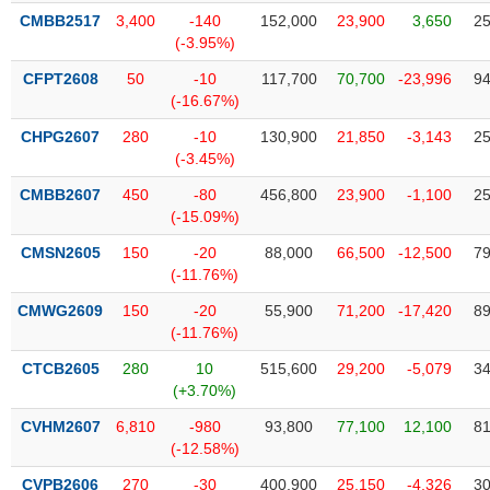
liệu
CMBB2517
3,400
-140
152,000
23,900
3,650
25
(-3.95%)
Tâm
CFPT2608
50
-10
117,700
70,700
-23,996
94
lý
TIÊU
(-16.67%)
thị
DÙNG
trường
KHÔNG
CHPG2607
280
-10
130,900
21,850
-3,143
25
(-3.45%)
THIẾT
YẾU
CMBB2607
450
-80
456,800
23,900
-1,100
25
(-15.09%)
CMSN2605
150
-20
88,000
66,500
-12,500
79
(-11.76%)
TIÊU
CMWG2609
150
-20
55,900
71,200
-17,420
89
DÙNG
(-11.76%)
THIẾT
YẾU
CTCB2605
280
10
515,600
29,200
-5,079
34
(+3.70%)
CVHM2607
6,810
-980
93,800
77,100
12,100
81
(-12.58%)
CHĂM
CVPB2606
270
-30
400,900
25,150
-4,326
30