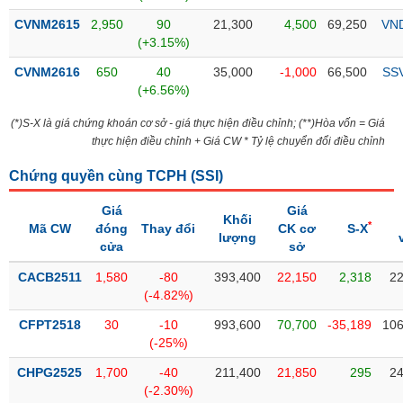
Tổng
VS-
quan
CVNM2615
2,950
90
21,300
4,500
69,250
VN
SECTOR
(+3.15%)
Giao
dịch
CVNM2616
650
40
35,000
-1,000
66,500
SS
(+6.56%)
Tài
chính
(*)S-X là giá chứng khoán cơ sở - giá thực hiện điều chỉnh; (**)Hòa vốn = Giá
NĂNG
thực hiện điều chỉnh + Giá CW * Tỷ lệ chuyển đổi điều chỉnh
Phân
LƯỢNG
tích
Chứng quyền cùng TCPH (
SSI
)
kỹ
thuật
Giá
Giá
Khối
*
Mã CW
đóng
Thay đổi
CK cơ
S-X
Hồ
lượng
NGUYÊN
cửa
sở
sơ
VẬT
doanh
CACB2511
1,580
-80
393,400
22,150
2,318
22
LIỆU
nghiệp
(-4.82%)
Tin
CFPT2518
30
-10
993,600
70,700
-35,189
106
tức
(-25%)
sự
CÔNG
kiện
CHPG2525
1,700
-40
211,400
21,850
295
24
NGHIỆP
(-2.30%)
Tài