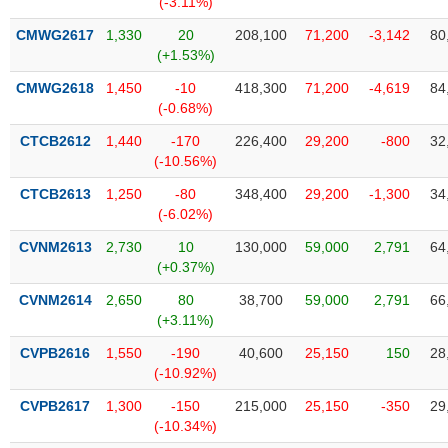
(-3.11%)
SÓC
SỨC
CMWG2617
1,330
20
208,100
71,200
-3,142
80
KHỎE
(+1.53%)
CMWG2618
1,450
-10
418,300
71,200
-4,619
84
(-0.68%)
CTCB2612
1,440
-170
226,400
29,200
-800
32
TÀI
(-10.56%)
CHÍNH
CTCB2613
1,250
-80
348,400
29,200
-1,300
34
(-6.02%)
CVNM2613
2,730
10
130,000
59,000
2,791
64
(+0.37%)
CÔNG
NGHỆ
CVNM2614
2,650
80
38,700
59,000
2,791
66
THÔNG
(+3.11%)
TIN
CVPB2616
1,550
-190
40,600
25,150
150
28
(-10.92%)
CVPB2617
1,300
-150
215,000
25,150
-350
29
(-10.34%)
DỊCH