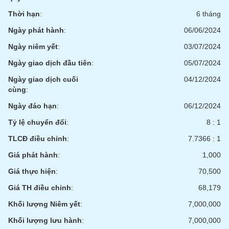
Tất cả
Cổ phiếu
Chỉ số
Chứng chỉ quỹ
Chứng q
Thời hạn
:
6 tháng
Lãnh
Ngày phát hành
:
06/06/2024
đạo
(-)
Ngày niêm yết
:
03/07/2024
Ngày giao dịch đầu tiên
:
05/07/2024
Tất cả
Người nội bộ
Người liên quan
Cổ đông lớn
Ngày giao dịch cuối
04/12/2024
cùng
:
Tin
tức
Ngày đáo hạn
:
06/12/2024
(-)
Tỷ lệ chuyển đổi
:
8 : 1
TLCĐ điều chỉnh
:
7.7366 : 1
Bài
viết
Giá phát hành
:
1,000
của
tác
Giá thực hiện
:
70,500
giả
(-)
Giá TH điều chỉnh
:
68,179
Khối lượng Niêm yết
:
7,000,000
Báo
Khối lượng lưu hành
:
7,000,000
cáo