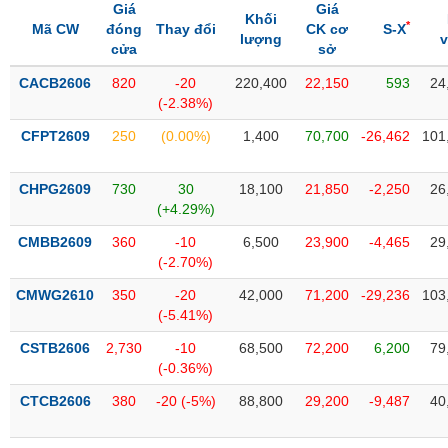
Tổng
VS-
Giá
Giá
Khối
quan
*
SECTOR
Mã CW
đóng
Thay đổi
CK cơ
S-X
lượng
cửa
sở
Giao
dịch
CACB2606
820
-20
220,400
22,150
593
24
(-2.38%)
Tài
chính
CFPT2609
250
(0.00%)
1,400
70,700
-26,462
101
NĂNG
Phân
LƯỢNG
tích
CHPG2609
730
30
18,100
21,850
-2,250
26
kỹ
(+4.29%)
thuật
CMBB2609
360
-10
6,500
23,900
-4,465
29
Hồ
(-2.70%)
NGUYÊN
sơ
VẬT
CMWG2610
350
-20
42,000
71,200
-29,236
103
doanh
LIỆU
(-5.41%)
nghiệp
CSTB2606
2,730
-10
68,500
72,200
6,200
79
Tin
(-0.36%)
tức
sự
CTCB2606
380
-20 (-5%)
88,800
29,200
-9,487
40
CÔNG
kiện
NGHIỆP
Tài