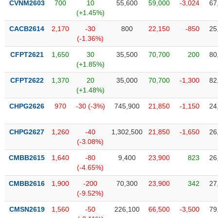
CVNM2603
700
10
55,600
59,000
-3,024
67
liệu
(+1.45%)
Tâm
CACB2614
2,170
-30
800
22,150
-850
25
lý
(-1.36%)
TIÊU
thị
DÙNG
CFPT2621
1,650
30
35,500
70,700
200
80
trường
KHÔNG
(+1.85%)
THIẾT
CFPT2622
1,370
20
35,000
70,700
-1,300
82
YẾU
(+1.48%)
CHPG2626
970
-30 (-3%)
745,900
21,850
-1,150
24
TIÊU
CHPG2627
1,260
-40
1,302,500
21,850
-1,650
26
DÙNG
(-3.08%)
THIẾT
CMBB2615
1,640
-80
9,400
23,900
823
26
YẾU
(-4.65%)
CMBB2616
1,900
-200
70,300
23,900
342
27
(-9.52%)
CMSN2619
1,560
-50
226,100
66,500
-3,500
79
CHĂM