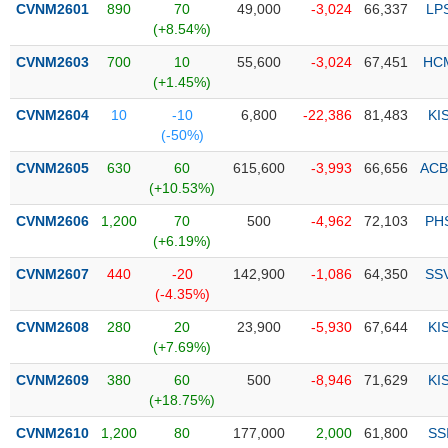
CVNM2601
890
70
49,000
-3,024
66,337
LP
(+8.54%)
Trạng
thái
CVNM2603
700
10
55,600
-3,024
67,451
HC
NGÀNH
cổ
(+1.45%)
phiếu
CVNM2604
10
-10
6,800
-22,386
81,483
KI
Quy
(-50%)
DOANH
mô
CVNM2605
630
60
615,600
-3,993
66,656
ACB
NGHIỆP
thị
(+10.53%)
trường
CVNM2606
1,200
70
500
-4,962
72,103
PH
Niêm
(+6.19%)
CỔ
yết
PHIẾU
CVNM2607
440
-20
142,900
-1,086
64,350
SS
Niêm
(-4.35%)
yết
mới
CVNM2608
280
20
23,900
-5,930
67,644
KI
PHÁI
(+7.69%)
Niêm
SINH
yết
CVNM2609
380
60
500
-8,946
71,629
KI
bổ
(+18.75%)
sung
TRÁI
CVNM2610
1,200
80
177,000
2,000
61,800
SS