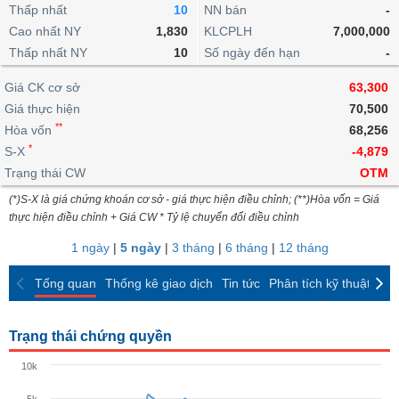
khoản
lai
Thấp nhất
10
NN bán
-
dịch
lỗ
Phân
Vĩ
Thống
Định
Cao nhất NY
1,830
KLCPLH
7,000,000
tích
mô
BẤT
Chứng
IR
Giao
kê
Chứng
giá
Thấp nhất NY
kỹ
10
Số ngày đến hạn
-
ĐỘNG
quyền
Awards
dịch
giao
quyền
thuật
SẢN
Nước
nội
dịch
Trái
Giá CK cơ sở
63,300
ngoài
Tổng
bộ
Bảng
phiếu
Giá thực hiện
70,500
Tin
quan
giá
Đào
doanh
Tự
**
Niên
tức
Hòa vốn
68,256
TÀI
trực
tạo
nghiệp
doanh
Thống
giám
*
S-X
-4,879
CHÍNH
tuyến
kê
Top
Trạng thái CW
OTM
Tài
giao
Bộ
cổ
liệu
(*)S-X là giá chứng khoán cơ sở - giá thực hiện điều chỉnh; (**)Hòa vốn = Giá
dịch
Dịch
lọc
phiếu
cổ
HÀNG
thực hiện điều chỉnh + Giá CW * Tỷ lệ chuyển đổi điều chỉnh
vụ
cổ
Định
đông
HÓA
Bản
phiếu
1 ngày
|
5 ngày
|
3 tháng
|
6 tháng
|
12 tháng
giá
đồ
So
ngành
Tổng quan
Thống kê giao dịch
Tin tức
Phân tích kỹ thuật
CK
sánh
KINH
cổ
Thống
TẾ
phiếu
kê
Trạng thái chứng quyền
giao
Báo
dịch
10k
cáo
THẾ
phân
GIỚI