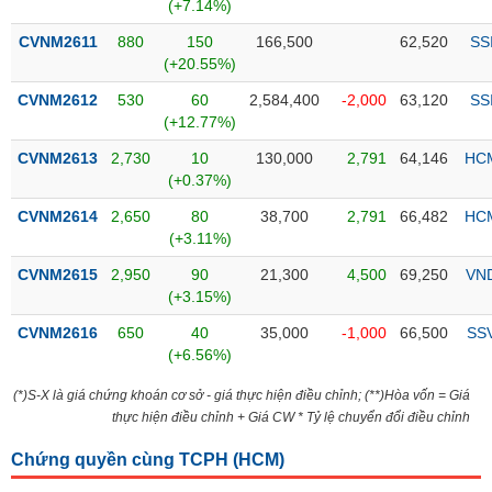
PHIẾU
Hủy
(+7.14%)
niêm
CVNM2611
880
150
166,500
62,520
SS
yết
(+20.55%)
Theo
CVNM2612
530
60
2,584,400
-2,000
63,120
SS
CÔNG
dõi
(+12.77%)
CỤ
đặc
ĐẦU
biệt
CVNM2613
2,730
10
130,000
2,791
64,146
HC
TƯ
(+0.37%)
Không
được
CVNM2614
2,650
80
38,700
2,791
66,482
HC
ký
(+3.11%)
XUẤT
quỹ
DỮ
CVNM2615
2,950
90
21,300
4,500
69,250
VN
LIỆU
Danh
(+3.15%)
mục
CVNM2616
650
40
35,000
-1,000
66,500
SS
ETF
(+6.56%)
TIN
Cổ
MỚI
(*)S-X là giá chứng khoán cơ sở - giá thực hiện điều chỉnh; (**)Hòa vốn = Giá
phiếu
thực hiện điều chỉnh + Giá CW * Tỷ lệ chuyển đổi điều chỉnh
chi
Ngành
tiết
(-)
Chứng quyền cùng TCPH (
HCM
)