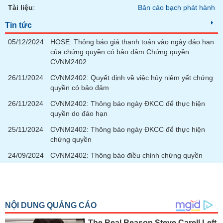
phân
Tài liệu
:
Bản cáo bạch phát hành
tích
(-)
Tin tức
05/12/2024
HOSE: Thông báo giá thanh toán vào ngày đáo hạn
Thuật
của chứng quyền có bảo đảm Chứng quyền
ngữ
CVNM2402
(-)
26/11/2024
CVNM2402: Quyết định về việc hủy niêm yết chứng
quyền có bảo đảm
Dịch
26/11/2024
CVNM2402: Thông báo ngày ĐKCC để thực hiện
vụ
quyền do đáo hạn
(-)
25/11/2024
CVNM2402: Thông báo ngày ĐKCC để thực hiện
chứng quyền
Đào
24/09/2024
CVNM2402: Thông báo điều chỉnh chứng quyền
tạo
Sách
tài