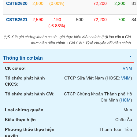
VỤ
CSTB2620
2,800
(0.00%)
72,200
2,200
81
TRUYỀN
THÔNG
CSTB2621
2,590
-190
500
72,200
700
84
(-6.83%)
(*)S-X là giá chứng khoán cơ sở - giá thực hiện điều chỉnh; (**)Hòa vốn = Giá
thực hiện điều chỉnh + Giá CW * Tỷ lệ chuyển đổi điều chỉnh
TIỆN
ÍCH
Thông tin cơ bản
CK cơ sở
:
VNM
Tổ chức phát hành
CTCP Sữa Việt Nam (HOSE:
VNM
)
BẤT
CKCS
:
ĐỘNG
Tổ chức phát hành CW
:
CTCP Chứng khoán Thành phố Hồ
SẢN
Chí Minh (
HCM
)
Loại chứng quyền
:
Mua
Mã
chứng
Kiểu thực hiện
:
Châu Âu
khoán
(-)
Phương thức thực hiện
Thanh Toán Tiền
quyền
: