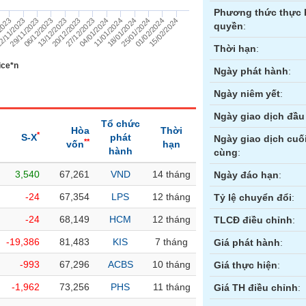
Phương thức thực 
27/12/2023
13/12/2023
29/11/2023
2023
01/02/2024
18/01/2024
04/01/2024
20/12/2023
06/12/2023
2/11/2023
15/02/2024
25/01/2024
11/01/2024
quyền
:
Thời hạn
:
ice*n
Ngày phát hành
:
Ngày niêm yết
:
Ngày giao dịch đầu 
Tổ chức
Hòa
Thời
*
S-X
phát
Ngày giao dịch cuố
**
vốn
hạn
hành
cùng
:
3,540
67,261
VND
14 tháng
ền
Hợp đồng tương lai
Trái phiếu
Ngày đáo hạn
:
-24
67,354
LPS
12 tháng
Tỷ lệ chuyển đổi
:
-24
68,149
HCM
12 tháng
TLCĐ điều chỉnh
:
-19,386
81,483
KIS
7 tháng
Giá phát hành
:
-993
67,296
ACBS
10 tháng
Giá thực hiện
:
-1,962
73,256
PHS
11 tháng
Giá TH điều chỉnh
: