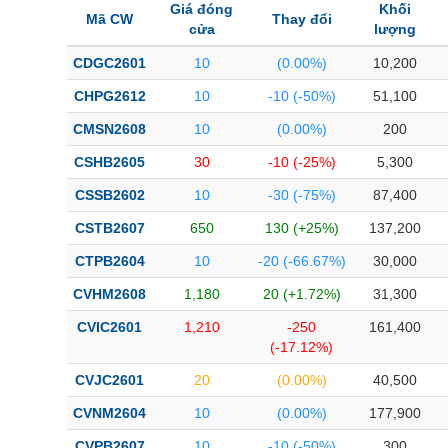
Giá đóng
Khối
Mã CW
Thay đổi
cửa
lượng
CDGC2601
10
(0.00%)
10,200
CHPG2612
10
-10 (-50%)
51,100
CMSN2608
10
(0.00%)
200
CSHB2605
30
-10 (-25%)
5,300
CSSB2602
10
-30 (-75%)
87,400
CSTB2607
650
130 (+25%)
137,200
CTPB2604
10
-20 (-66.67%)
30,000
CVHM2608
1,180
20 (+1.72%)
31,300
CVIC2601
1,210
-250
161,400
(-17.12%)
CVJC2601
20
(0.00%)
40,500
CVNM2604
10
(0.00%)
177,900
CVPB2607
10
-10 (-50%)
300