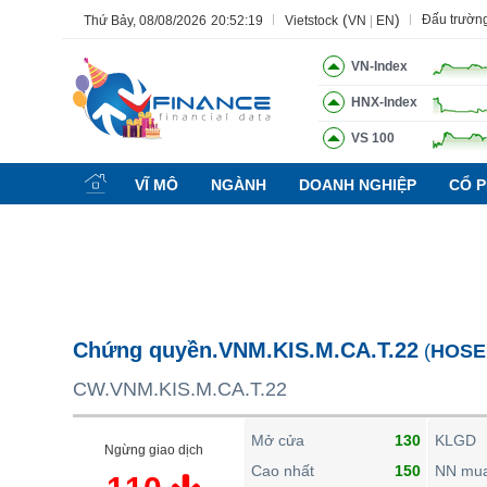
(
)
Đấu trườn
Thứ Bảy, 08/08/2026
20:52:20
Vietstock
VN
|
EN
VN-Index
HNX-Index
VS 100
Tất cả
Tính năng
Ngành
Mã chứng khoán
Lãnh đạ
VĨ MÔ
NGÀNH
DOANH NGHIỆP
CỔ P
Tính năng
(-)
VIETSTOCK
CHỨNG KHOÁN
DOANH NGHIỆP
Chứng quyền.VNM.KIS.M.CA.T.22
(
HOSE
BẤT ĐỘNG SẢN
CW.VNM.KIS.M.CA.T.22
TÀI CHÍNH
HÀNG HÓA
Mở cửa
130
KLGD
Ngừng giao dịch
KINH TẾ
Cao nhất
150
NN mu