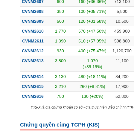
CVNM2607
600
160 (+36.36%)
713,100
Bài viết của tác giả
(-)
CVNM2608
380
100 (+35.71%)
5,800
CVNM2609
500
120 (+31.58%)
10,500
Báo cáo phân tích
(-)
CVNM2610
1,770
570 (+47.50%)
459,900
CVNM2611
1,390
510 (+57.95%)
598,800
Thuật ngữ
(-)
CVNM2612
930
400 (+75.47%)
1,120,700
Dịch vụ
(-)
CVNM2613
3,800
1,070
11,100
(+39.19%)
Đào tạo
CVNM2614
3,130
480 (+18.11%)
84,200
Sách tài chính
CVNM2615
3,210
260 (+8.81%)
17,900
Công cụ đầu tư
CVNM2616
780
130 (+20%)
52,800
Truyền thông tài chính
(*)S-X là giá chứng khoán cơ sở - giá thực hiện điều chỉnh; (**
Dữ liệu tài chính
Chứng quyền cùng TCPH (
KIS
)