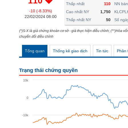
110
THẾ GIỚI
Thấp nhất
110
NN bán
-10 (-8.33%)
ĐÔNG DƯƠNG
Cao nhất NY
1,750
KLCPL
22/02/2024 08:00
Thấp nhất NY
50
Số ngà
TÀI CHÍNH CÁ NHÂN
PHÂN TÍCH
(*)S-X là giá chứng khoán cơ sở - giá thực hiện điều chỉnh; (**)Hòa vố
chuyển đổi điều chỉnh
Ngành
(-)
Tổng quan
Thống kê giao dịch
Tin tức
Phân t
VS-SECTOR
NĂNG LƯỢNG
Trạng thái chứng quyền
NGUYÊN VẬT LIỆU
10k
CÔNG NGHIỆP
TIÊU DÙNG KHÔNG THIẾT YẾU
0
TIÊU DÙNG THIẾT YẾU
-10k
CHĂM SÓC SỨC KHỎE