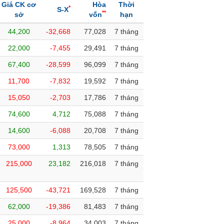
Giá CK cơ
Hòa
Thời
*
S-X
**
sở
vốn
hạn
44,200
-32,668
77,028
7 tháng
22,000
-7,455
29,491
7 tháng
67,400
-28,599
96,099
7 tháng
11,700
-7,832
19,592
7 tháng
15,050
-2,703
17,786
7 tháng
74,600
4,712
75,088
7 tháng
14,600
-6,088
20,708
7 tháng
73,000
1,313
78,505
7 tháng
215,000
23,182
216,018
7 tháng
125,500
-43,721
169,528
7 tháng
62,000
-19,386
81,483
7 tháng
25,000
-8,964
34,003
7 tháng