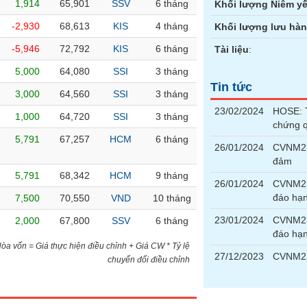
1,914
65,901
SSV
6 tháng
Khối lượng Niêm yế
-2,930
68,613
KIS
4 tháng
Khối lượng lưu hà
-5,946
72,792
KIS
6 tháng
Tài liệu
:
5,000
64,080
SSI
3 tháng
Tin tức
3,000
64,560
SSI
3 tháng
23/02/2024
HOSE: T
1,000
64,720
SSI
3 tháng
chứng 
5,791
67,257
HCM
6 tháng
26/01/2024
CVNM23
đảm
5,791
68,342
HCM
9 tháng
26/01/2024
CVNM23
đáo hạ
7,500
70,550
VND
10 tháng
23/01/2024
CVNM23
2,000
67,800
SSV
6 tháng
đáo hạ
)Hòa vốn = Giá thực hiện điều chỉnh + Giá CW * Tỷ lệ
27/12/2023
CVNM23
chuyển đổi điều chỉnh