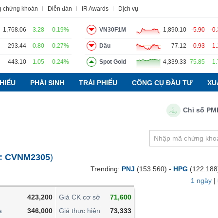
g chứng khoán
Diễn đàn
IR Awards
Dịch vụ
1,768.06
3.28
0.19%
VN30F1M
1,890.10
-5.90
-0
293.44
0.80
0.27%
Dầu
77.12
-0.93
-1
443.10
1.05
0.24%
Spot Gold
4,339.33
75.85
1
o
Tin tức
Báo cáo phân tích
Thuật ngữ
Dịch vụ
HIẾU
PHÁI SINH
TRÁI PHIẾU
CÔNG CỤ ĐẦU TƯ
XU
Chỉ số PMI ngà
VIETSTOCKFINANCE
VĨ MÔ
NGÀNH
:
CVNM2305
)
DOANH NGHIỆP
Trending:
PNJ
(153.560) -
HPG
(122.188
CỔ PHIẾU
1 ngày
|
PHÁI SINH
423,200
Giá CK cơ sở
71,600
TRÁI PHIẾU
a
346,000
Giá thực hiện
73,333