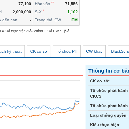
**
77,100
Hòa vốn
71,556
CÔNG CỤ ĐẦU TƯ
*
H
2,000,000
S-X
1,102
XUẤT DỮ LIỆU
y đến hạn
-
Trạng thái CW
ITM
TIN MỚI
n = Giá thực hiện điều chỉnh + Giá CW * Tỷ lệ
ích kỹ thuật
CK cơ sở
Tổ chức PH
CW khác
BlackSch
Thông tin cơ bả
CK cơ sở
:
Tổ chức phát hành
CKCS
:
Tổ chức phát hành
Loại chứng quyền
:
Kiểu thực hiện
: