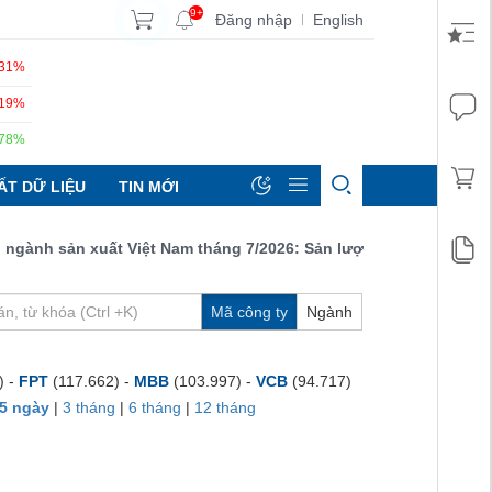
9+
Đăng nhập
English
|
.31%
.19%
.78%
ẤT DỮ LIỆU
TIN MỚI
nh sản xuất Việt Nam tháng 7/2026: Sản lượng, số lượng đơn đặt 
Mã công ty
Ngành
) -
FPT
(117.662) -
MBB
(103.997) -
VCB
(94.717)
5 ngày
|
3 tháng
|
6 tháng
|
12 tháng