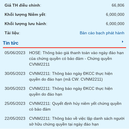
Tất cả
Cổ phiếu
Chỉ số
Chứng chỉ quỹ
Chứng q
Giá TH điều chỉnh
:
66,806
Khối lượng Niêm yết
:
6,000,000
Lãnh
đạo
Khối lượng lưu hành
:
6,000,000
(-)
Tài liệu
:
Bản cáo bạch phát hành
Tất cả
Người nội bộ
Người liên quan
Cổ đông lớn
Tin tức
05/06/2023
HOSE: Thông báo giá thanh toán vào ngày đáo hạn
Tin
tức
của chứng quyền có bảo đảm - Chứng quyền
(-)
CVNM2211
30/05/2023
CVNM2211: Thông báo ngày ĐKCC thực hiện
quyền do đáo hạn (mã CW: CVNM2211)
Bài
viết
30/05/2023
CVNM2211: Thông báo ngày ĐKCC thực hiện
của
quyền do đáo hạn
tác
giả
25/05/2023
CVNM2211: Quyết định hủy niêm yết chứng quyền
(-)
có bảo đảm
22/05/2023
CVNM2211: Thông báo về việc lập danh sách người
Báo
sở hữu chứng quyền tại ngày đáo hạn
cáo