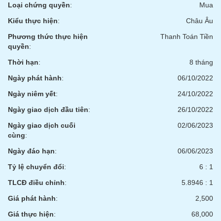
VỤ
Loại chứng quyền
:
Mua
TRUYỀN
Kiểu thực hiện
:
Châu Âu
THÔNG
Phương thức thực hiện
Thanh Toán Tiền
quyền
:
Thời hạn
:
8 tháng
TIỆN
Ngày phát hành
:
06/10/2022
ÍCH
Ngày niêm yết
:
24/10/2022
Ngày giao dịch đầu tiên
:
26/10/2022
Ngày giao dịch cuối
02/06/2023
BẤT
cùng
:
ĐỘNG
Ngày đáo hạn
:
06/06/2023
SẢN
Tỷ lệ chuyển đổi
:
6 : 1
Mã
TLCĐ điều chỉnh
:
5.8946 : 1
chứng
khoán
Giá phát hành
:
2,500
(-)
Giá thực hiện
:
68,000