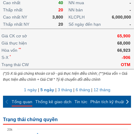
khoản
Cao nhất
lai
40
NN mua
-
dịch
lỗ
Phân
Vĩ
Thống
Thấp nhất
20
NN bán
-
Định
tích
mô
BẤT
Chứng
IR
Giao
kê
Chứng
giá
Cao nhất NY
3,800
KLCPLH
6,000,000
kỹ
ĐỘNG
quyền
Awards
dịch
giao
quyền
thuật
SẢN
Thấp nhất NY
20
Số ngày đến hạn
-
Nước
nội
dịch
Trái
ngoài
Tổng
bộ
Bảng
phiếu
Giá CK cơ sở
65,900
Tin
quan
giá
Đào
doanh
Tự
Giá thực hiện
Niên
tức
68,000
TÀI
trực
tạo
nghiệp
doanh
Thống
giám
**
Hòa vốn
66,923
CHÍNH
tuyến
kê
*
S-X
-906
Top
Tài
giao
Bộ
cổ
Trạng thái CW
OTM
liệu
dịch
Dịch
lọc
phiếu
cổ
HÀNG
(*)S-X là giá chứng khoán cơ sở - giá thực hiện điều chỉnh; (**)Hòa vốn = Giá
vụ
cổ
Định
đông
HÓA
thực hiện điều chỉnh + Giá CW * Tỷ lệ chuyển đổi điều chỉnh
Bản
phiếu
giá
đồ
1 ngày
|
5 ngày
|
3 tháng
|
6 tháng
|
12 tháng
So
ngành
sánh
KINH
Tổng quan
Thống kê giao dịch
Tin tức
Phân tích kỹ thuật
CK
cổ
Thống
TẾ
phiếu
kê
giao
Báo
Trạng thái chứng quyền
dịch
cáo
THẾ
20k
phân
GIỚI