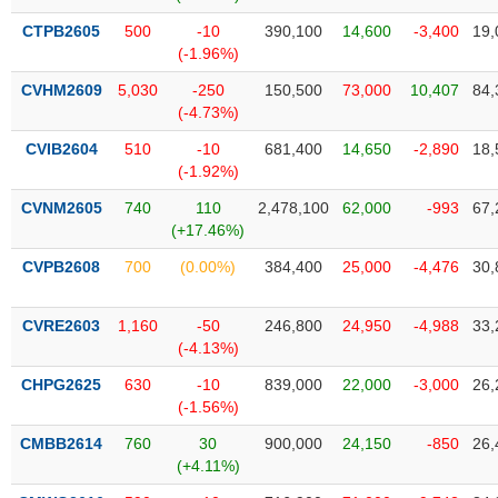
liệu
CTPB2605
500
-10
390,100
14,600
-3,400
19,
(-1.96%)
Tâm
lý
CVHM2609
5,030
-250
150,500
73,000
10,407
84,
TIÊU
thị
(-4.73%)
DÙNG
trường
KHÔNG
CVIB2604
510
-10
681,400
14,650
-2,890
18,
THIẾT
(-1.92%)
YẾU
CVNM2605
740
110
2,478,100
62,000
-993
67,
(+17.46%)
CVPB2608
700
(0.00%)
384,400
25,000
-4,476
30,
TIÊU
DÙNG
CVRE2603
1,160
-50
246,800
24,950
-4,988
33,
THIẾT
(-4.13%)
YẾU
CHPG2625
630
-10
839,000
22,000
-3,000
26,
(-1.56%)
CMBB2614
760
30
900,000
24,150
-850
26,
(+4.11%)
CHĂM