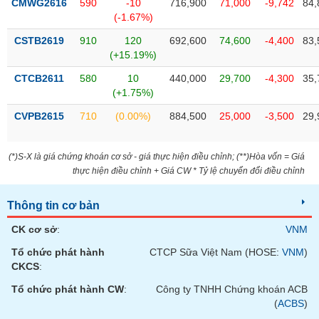
CMWG2616
590
-10
716,900
71,000
-9,742
84,
SÓC
(-1.67%)
SỨC
KHỎE
CSTB2619
910
120
692,600
74,600
-4,400
83,
(+15.19%)
CTCB2611
580
10
440,000
29,700
-4,300
35,
(+1.75%)
TÀI
CVPB2615
710
(0.00%)
884,500
25,000
-3,500
29,
CHÍNH
(*)S-X là giá chứng khoán cơ sở - giá thực hiện điều chỉnh; (**)Hòa vốn = Giá
thực hiện điều chỉnh + Giá CW * Tỷ lệ chuyển đổi điều chỉnh
CÔNG
Thông tin cơ bản
NGHỆ
THÔNG
CK cơ sở
:
VNM
TIN
Tổ chức phát hành
CTCP Sữa Việt Nam (HOSE:
VNM
)
CKCS
:
Tổ chức phát hành CW
:
Công ty TNHH Chứng khoán ACB
(
ACBS
)
DỊCH