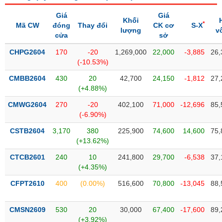
Tổng
VS-
quan
SECTOR
Giá
Giá
Khối
*
Mã CW
đóng
Thay đổi
CK cơ
S-X
Giao
lượng
v
cửa
sở
dịch
CHPG2604
170
-20
1,269,000
22,000
-3,885
26,
Tài
(-10.53%)
chính
NĂNG
CMBB2604
430
20
42,700
24,150
-1,812
27,
Phân
LƯỢNG
(+4.88%)
tích
kỹ
CMWG2604
270
-20
402,100
71,000
-12,696
85,
thuật
(-6.90%)
Hồ
CSTB2604
3,170
380
225,900
74,600
14,600
75,
NGUYÊN
sơ
(+13.62%)
VẬT
doanh
LIỆU
CTCB2601
240
10
241,800
29,700
-6,538
37,
nghiệp
(+4.35%)
Tin
CFPT2610
400
(0.00%)
516,600
70,800
-13,045
88,
tức
sự
CÔNG
kiện
CMSN2609
530
20
30,000
67,400
-17,600
89,
NGHIỆP
(+3.92%)
Tài