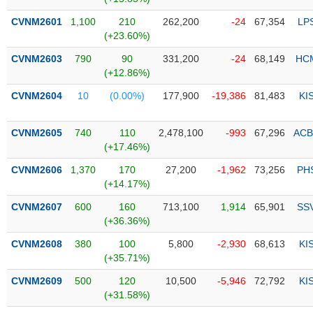
CVNM2601
1,100
210
262,200
-24
67,354
LP
Trạng
(+23.60%)
thái
NGÀNH
cổ
CVNM2603
790
90
331,200
-24
68,149
HC
phiếu
(+12.86%)
Quy
CVNM2604
10
(0.00%)
177,900
-19,386
81,483
KI
DOANH
mô
NGHIỆP
thị
CVNM2605
740
110
2,478,100
-993
67,296
ACB
trường
(+17.46%)
Niêm
CVNM2606
1,370
170
27,200
-1,962
73,256
PH
CỔ
yết
(+14.17%)
PHIẾU
Niêm
CVNM2607
600
160
713,100
1,914
65,901
SS
yết
(+36.36%)
mới
PHÁI
CVNM2608
380
100
5,800
-2,930
68,613
KI
Niêm
SINH
(+35.71%)
yết
bổ
CVNM2609
500
120
10,500
-5,946
72,792
KI
sung
(+31.58%)
TRÁI