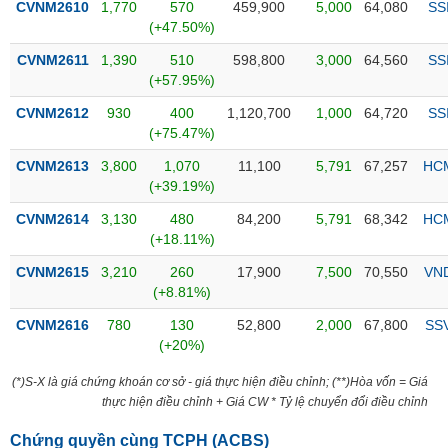
PHIẾU
Hủy
CVNM2610
1,770
570
459,900
5,000
64,080
SS
niêm
(+47.50%)
yết
CVNM2611
1,390
510
598,800
3,000
64,560
SS
Theo
(+57.95%)
CÔNG
dõi
CỤ
CVNM2612
930
400
1,120,700
1,000
64,720
SS
đặc
ĐẦU
(+75.47%)
biệt
TƯ
CVNM2613
3,800
1,070
11,100
5,791
67,257
HC
Không
(+39.19%)
được
ký
CVNM2614
3,130
480
84,200
5,791
68,342
HC
XUẤT
quỹ
(+18.11%)
DỮ
LIỆU
Danh
CVNM2615
3,210
260
17,900
7,500
70,550
VN
mục
(+8.81%)
ETF
CVNM2616
780
130
52,800
2,000
67,800
SS
TIN
(+20%)
Cổ
MỚI
phiếu
(*)S-X là giá chứng khoán cơ sở - giá thực hiện điều chỉnh; (**)Hòa vốn = Giá
chi
Ngành
thực hiện điều chỉnh + Giá CW * Tỷ lệ chuyển đổi điều chỉnh
tiết
(-)
Chứng quyền cùng TCPH (
ACBS
)