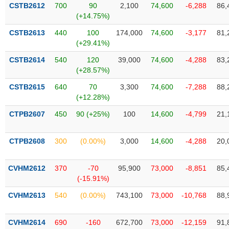
VỤ
CSTB2612
700
90
2,100
74,600
-6,288
86,
TRUYỀN
(+14.75%)
THÔNG
CSTB2613
440
100
174,000
74,600
-3,177
81,
(+29.41%)
CSTB2614
540
120
39,000
74,600
-4,288
83,
(+28.57%)
TIỆN
CSTB2615
640
70
3,300
74,600
-7,288
88,
ÍCH
(+12.28%)
CTPB2607
450
90 (+25%)
100
14,600
-4,799
21,
BẤT
CTPB2608
300
(0.00%)
3,000
14,600
-4,288
20,
ĐỘNG
SẢN
CVHM2612
370
-70
95,900
73,000
-8,851
85,
(-15.91%)
Mã
chứng
CVHM2613
540
(0.00%)
743,100
73,000
-10,768
88,
khoán
(-)
CVHM2614
690
-160
672,700
73,000
-12,159
91,