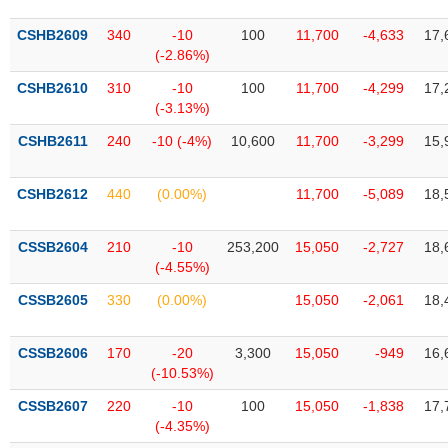
SÓC
SỨC
CSHB2609
340
-10
100
11,700
-4,633
17,
KHỎE
(-2.86%)
CSHB2610
310
-10
100
11,700
-4,299
17,
(-3.13%)
CSHB2611
240
-10 (-4%)
10,600
11,700
-3,299
15,
TÀI
CHÍNH
CSHB2612
440
(0.00%)
11,700
-5,089
18,
CSSB2604
210
-10
253,200
15,050
-2,727
18,
(-4.55%)
CÔNG
NGHỆ
CSSB2605
330
(0.00%)
15,050
-2,061
18,
THÔNG
TIN
CSSB2606
170
-20
3,300
15,050
-949
16,
(-10.53%)
CSSB2607
220
-10
100
15,050
-1,838
17,
(-4.35%)
DỊCH