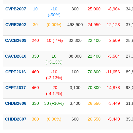
Tổng
VS-
quan
SECTOR
CVPB2607
10
-10
300
25,000
-8,964
34,
(-50%)
Giao
dịch
CVRE2602
30
(0.00%)
498,900
24,950
-12,123
37,
Tài
chính
CACB2609
240
-10 (-4%)
32,300
22,400
-2,509
25,
NĂNG
Phân
LƯỢNG
tích
CACB2610
330
10
88,800
22,400
-3,564
27,
kỹ
(+3.13%)
thuật
CFPT2616
460
-10
100
70,800
-11,656
89,
Hồ
(-2.13%)
NGUYÊN
sơ
VẬT
CFPT2617
460
-20
3,100
70,800
-14,878
93,
doanh
LIỆU
(-4.17%)
nghiệp
CHDB2606
330
30 (+10%)
3,400
26,550
-3,449
31,
Tin
tức
sự
CHDB2607
380
(0.00%)
600
26,550
-5,449
35,
CÔNG
kiện
NGHIỆP
Tài