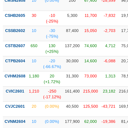
PHIẾU
CMSN2608
10
(0.00%)
200
67,400
-28,599
96,
Hủy
niêm
yết
CSHB2605
30
-10
5,300
11,700
-7,832
19,
(-25%)
Theo
CÔNG
dõi
CSSB2602
10
-30
87,400
15,050
-2,703
17,
CỤ
đặc
(-75%)
ĐẦU
biệt
TƯ
CSTB2607
650
130
137,200
74,600
4,712
75,
Không
(+25%)
được
CTPB2604
10
-20
30,000
14,600
-6,088
20,
ký
XUẤT
(-66.67%)
quỹ
DỮ
LIỆU
CVHM2608
1,180
20
31,300
73,000
1,313
78,
Danh
(+1.72%)
mục
ETF
CVIC2601
1,210
-250
161,400
215,000
23,182
216,
TIN
(-17.12%)
Cổ
MỚI
phiếu
CVJC2601
20
(0.00%)
40,500
125,500
-43,721
169,
chi
Ngành
tiết
(-)
CVNM2604
10
(0.00%)
177,900
62,000
-19,386
81,