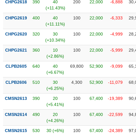
CHPG2618
390
40
200
22,000
-6,888
30,
liệu
(+11.43%)
Tâm
CHPG2619
400
40
100
22,000
-6,333
29,
lý
(+11.11%)
TIÊU
thị
DÙNG
CHPG2620
320
30
100
22,000
-4,999
28,
trường
KHÔNG
(+10.34%)
THIẾT
CHPG2621
360
10
100
22,000
-5,999
29,
YẾU
(+2.86%)
CLPB2605
640
40
69,800
52,900
-9,099
65,
(+6.67%)
TIÊU
CLPB2606
510
30
4,300
52,900
-11,079
68,
DÙNG
(+6.25%)
THIẾT
CMSN2613
390
20
100
67,400
-19,389
90,
YẾU
(+5.41%)
CMSN2614
490
20
100
67,400
-22,599
94,
(+4.26%)
CMSN2615
530
30 (+6%)
100
67,400
-24,389
97,
CHĂM