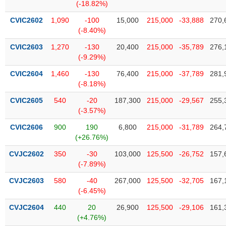
Tất cả
Cổ phiếu
Chỉ số
Chứng chỉ quỹ
Chứng q
(-18.82%)
CVIC2602
1,090
-100
15,000
215,000
-33,888
270,
Lãnh
(-8.40%)
đạo
(-)
CVIC2603
1,270
-130
20,400
215,000
-35,789
276,
(-9.29%)
Tất cả
Người nội bộ
Người liên quan
Cổ đông lớn
CVIC2604
1,460
-130
76,400
215,000
-37,789
281,
(-8.18%)
Tin
CVIC2605
540
-20
187,300
215,000
-29,567
255,
tức
(-)
(-3.57%)
CVIC2606
900
190
6,800
215,000
-31,789
264,
(+26.76%)
Bài
viết
CVJC2602
350
-30
103,000
125,500
-26,752
157,
của
(-7.89%)
tác
giả
CVJC2603
580
-40
267,000
125,500
-32,705
167,
(-)
(-6.45%)
CVJC2604
440
20
26,900
125,500
-29,106
161,
Báo
(+4.76%)
cáo