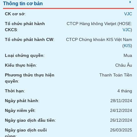
chính
Thông tin cơ bản
CK cơ sở
:
VJC
Tổ chức phát hành
CTCP Hàng không Vietjet (HOSE:
CKCS
:
VJC
)
Công
cụ
Tổ chức phát hành CW
:
CTCP Chứng khoán KIS Việt Nam
đầu
(
KIS
)
tư
Loại chứng quyền
:
Mua
Kiểu thực hiện
:
Châu Âu
Phương thức thực hiện
Thanh Toán Tiền
Truyền
quyền
:
thông
tài
Thời hạn
:
4 tháng
chính
Ngày phát hành
:
28/11/2024
Ngày niêm yết
:
24/12/2024
Ngày giao dịch đầu tiên
:
26/12/2024
Dữ
Ngày giao dịch cuối
26/03/2025
liệu
cùng
: