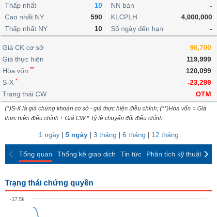
khoản
lai
Thấp nhất
10
NN bán
-
dịch
lỗ
Phân
Vĩ
Thống
Định
Cao nhất NY
590
KLCPLH
4,000,000
tích
mô
BẤT
Chứng
IR
Giao
kê
Chứng
giá
Thấp nhất NY
kỹ
10
Số ngày đến hạn
-
ĐỘNG
quyền
Awards
dịch
giao
quyền
thuật
SẢN
Nước
nội
dịch
Trái
Giá CK cơ sở
96,700
ngoài
Tổng
bộ
Bảng
phiếu
Giá thực hiện
119,999
Tin
quan
giá
Đào
doanh
Tự
**
Niên
tức
Hòa vốn
120,099
TÀI
trực
tạo
nghiệp
doanh
Thống
giám
*
S-X
-23,299
CHÍNH
tuyến
kê
Top
Trạng thái CW
OTM
Tài
giao
Bộ
cổ
liệu
(*)S-X là giá chứng khoán cơ sở - giá thực hiện điều chỉnh; (**)Hòa vốn = Giá
dịch
Dịch
lọc
phiếu
cổ
HÀNG
thực hiện điều chỉnh + Giá CW * Tỷ lệ chuyển đổi điều chỉnh
vụ
cổ
Định
đông
HÓA
Bản
phiếu
1 ngày
|
5 ngày
|
3 tháng
|
6 tháng
|
12 tháng
giá
đồ
So
ngành
Tổng quan
Thống kê giao dịch
Tin tức
Phân tích kỹ thuật
CK
sánh
KINH
cổ
Thống
TẾ
phiếu
kê
Trạng thái chứng quyền
giao
Báo
dịch
-17.5k
cáo
THẾ
phân
GIỚI