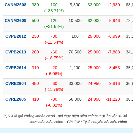
phân
CVNM2608
380
100
5,800
62,000
-2,930
68,
tích
(+35.71%)
(-)
CVNM2609
500
120
10,500
62,000
-5,946
72,
(+31.58%)
Thuật
ngữ
CVPB2612
230
-30
100
25,000
-6,999
33,
(-)
(-11.54%)
CVPB2613
260
-60
70,500
25,000
-7,888
34,
(-18.75%)
Dịch
vụ
CVPB2614
310
-20
1,200
25,000
-8,456
35,
(-)
(-6.06%)
CVRE2604
450
-60
33,000
24,950
-9,816
36,
Đào
(-11.76%)
tạo
CVRE2605
410
-30
56,300
24,950
-11,223
38,
(-6.82%)
(*)S-X là giá chứng khoán cơ sở - giá thực hiện điều chỉnh; (**)Hòa vốn = Giá
Sách
thực hiện điều chỉnh + Giá CW * Tỷ lệ chuyển đổi điều chỉnh
tài