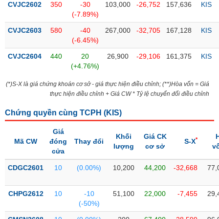
CVJC2602
350
-30
103,000
-26,752
157,636
KIS
(-7.89%)
Trạng
thái
CVJC2603
580
-40
267,000
-32,705
167,128
KIS
NGÀNH
cổ
(-6.45%)
phiếu
CVJC2604
440
20
26,900
-29,106
161,375
KIS
Quy
(+4.76%)
DOANH
mô
(*)S-X là giá chứng khoán cơ sở - giá thực hiện điều chỉnh; (**)Hòa vốn = Giá
NGHIỆP
thị
thực hiện điều chỉnh + Giá CW * Tỷ lệ chuyển đổi điều chỉnh
trường
Chứng quyền cùng TCPH (
Niêm
KIS
)
CỔ
yết
PHIẾU
Giá
Khối
Giá CK
Niêm
*
Mã CW
đóng
Thay đổi
S-X
lượng
cơ sở
v
yết
cửa
mới
PHÁI
CDGC2601
10
(0.00%)
10,200
44,200
-32,668
77,
Niêm
SINH
yết
CHPG2612
10
-10
51,100
22,000
-7,455
29,
bổ
(-50%)
sung
TRÁI