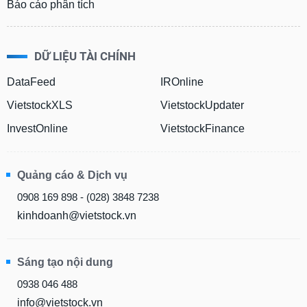
Báo cáo phân tích
DỮ LIỆU TÀI CHÍNH
DataFeed
IROnline
VietstockXLS
VietstockUpdater
InvestOnline
VietstockFinance
Quảng cáo & Dịch vụ
0908 169 898 - (028) 3848 7238
kinhdoanh@vietstock.vn
Sáng tạo nội dung
0938 046 488
info@vietstock.vn