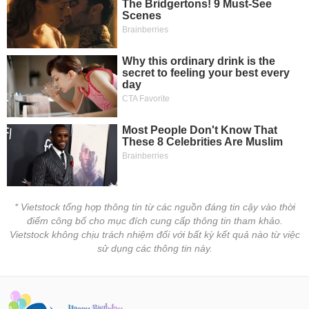
* Vietstock tổng hợp thông tin từ các nguồn đáng tin cậy vào thời
điểm công bố cho mục đích cung cấp thông tin tham khảo.
Vietstock không chịu trách nhiệm đối với bất kỳ kết quả nào từ việc
sử dụng các thông tin này.