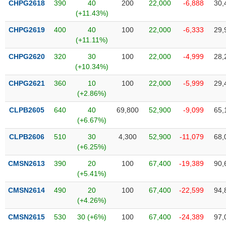
CHPG2618
390
40
200
22,000
-6,888
30,
liệu
(+11.43%)
Tâm
CHPG2619
400
40
100
22,000
-6,333
29,
lý
(+11.11%)
TIÊU
thị
DÙNG
CHPG2620
320
30
100
22,000
-4,999
28,
trường
KHÔNG
(+10.34%)
THIẾT
CHPG2621
360
10
100
22,000
-5,999
29,
YẾU
(+2.86%)
CLPB2605
640
40
69,800
52,900
-9,099
65,
(+6.67%)
TIÊU
CLPB2606
510
30
4,300
52,900
-11,079
68,
DÙNG
(+6.25%)
THIẾT
CMSN2613
390
20
100
67,400
-19,389
90,
YẾU
(+5.41%)
CMSN2614
490
20
100
67,400
-22,599
94,
(+4.26%)
CMSN2615
530
30 (+6%)
100
67,400
-24,389
97,
CHĂM