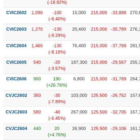
Tất cả
Cổ phiếu
Chỉ số
Chứng chỉ quỹ
Chứng q
(-18.82%)
CVIC2602
1,090
-100
15,000
215,000
-33,888
270,
Lãnh
(-8.40%)
đạo
(-)
CVIC2603
1,270
-130
20,400
215,000
-35,789
276,
(-9.29%)
Tất cả
Người nội bộ
Người liên quan
Cổ đông lớn
CVIC2604
1,460
-130
76,400
215,000
-37,789
281,
(-8.18%)
Tin
CVIC2605
540
-20
187,300
215,000
-29,567
255,
tức
(-)
(-3.57%)
CVIC2606
900
190
6,800
215,000
-31,789
264,
(+26.76%)
Bài
viết
CVJC2602
350
-30
103,000
125,500
-26,752
157,
của
(-7.89%)
tác
giả
CVJC2603
580
-40
267,000
125,500
-32,705
167,
(-)
(-6.45%)
CVJC2604
440
20
26,900
125,500
-29,106
161,
Báo
(+4.76%)
cáo