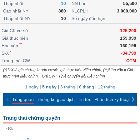
khoản
lai
Thấp nhất
10
NN bán
55,500
dịch
lỗ
Phân
Vĩ
Thống
Định
Cao nhất NY
880
KLCPLH
3,000,000
tích
mô
BẤT
Chứng
IR
Giao
kê
Chứng
giá
Thấp nhất NY
kỹ
10
Số ngày đến hạn
-
ĐỘNG
quyền
Awards
dịch
giao
quyền
thuật
SẢN
Nước
nội
dịch
Trái
Giá CK cơ sở
125,200
ngoài
Tổng
bộ
Bảng
phiếu
Giá thực hiện
159,999
Tin
quan
giá
Đào
doanh
Tự
**
Niên
tức
Hòa vốn
160,199
TÀI
trực
tạo
nghiệp
doanh
Thống
giám
*
S-X
-34,799
CHÍNH
tuyến
kê
Top
Trạng thái CW
OTM
Tài
giao
Bộ
cổ
liệu
(*)S-X là giá chứng khoán cơ sở - giá thực hiện điều chỉnh; (**)Hòa vốn = Giá
dịch
Dịch
lọc
phiếu
cổ
HÀNG
thực hiện điều chỉnh + Giá CW * Tỷ lệ chuyển đổi điều chỉnh
vụ
cổ
Định
đông
HÓA
Bản
phiếu
1 ngày
|
5 ngày
|
3 tháng
|
6 tháng
|
12 tháng
giá
đồ
So
ngành
Tổng quan
Thống kê giao dịch
Tin tức
Phân tích kỹ thuật
CK
sánh
KINH
cổ
Thống
TẾ
phiếu
kê
Trạng thái chứng quyền
giao
Báo
dịch
-10k
cáo
THẾ
phân
GIỚI