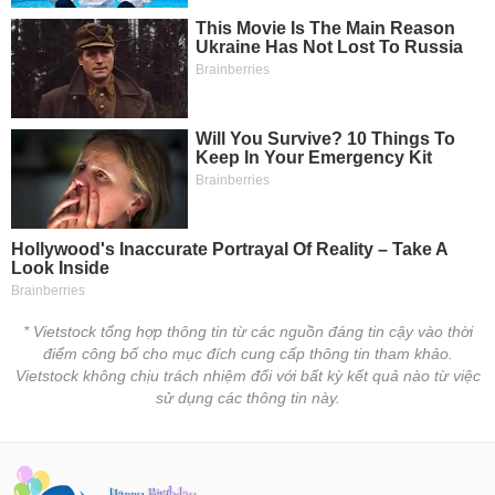
* Vietstock tổng hợp thông tin từ các nguồn đáng tin cậy vào thời
điểm công bố cho mục đích cung cấp thông tin tham khảo.
Vietstock không chịu trách nhiệm đối với bất kỳ kết quả nào từ việc
sử dụng các thông tin này.