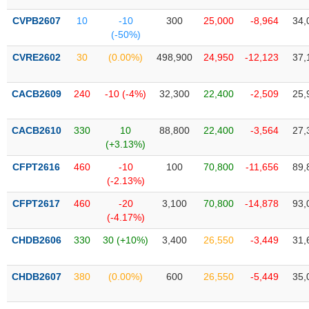
Tổng
VS-
quan
SECTOR
CVPB2607
10
-10
300
25,000
-8,964
34,
(-50%)
Giao
dịch
CVRE2602
30
(0.00%)
498,900
24,950
-12,123
37,
Tài
chính
CACB2609
240
-10 (-4%)
32,300
22,400
-2,509
25,
NĂNG
Phân
LƯỢNG
tích
CACB2610
330
10
88,800
22,400
-3,564
27,
kỹ
(+3.13%)
thuật
CFPT2616
460
-10
100
70,800
-11,656
89,
Hồ
(-2.13%)
NGUYÊN
sơ
VẬT
CFPT2617
460
-20
3,100
70,800
-14,878
93,
doanh
LIỆU
(-4.17%)
nghiệp
CHDB2606
330
30 (+10%)
3,400
26,550
-3,449
31,
Tin
tức
sự
CHDB2607
380
(0.00%)
600
26,550
-5,449
35,
CÔNG
kiện
NGHIỆP
Tài