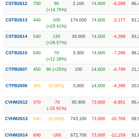
VỤ
CSTB2612
700
90
2,100
74,600
-6,288
86,
TRUYỀN
(+14.75%)
THÔNG
CSTB2613
440
100
174,000
74,600
-3,177
81,
(+29.41%)
CSTB2614
540
120
39,000
74,600
-4,288
83,
(+28.57%)
TIỆN
CSTB2615
640
70
3,300
74,600
-7,288
88,
ÍCH
(+12.28%)
CTPB2607
450
90 (+25%)
100
14,600
-4,799
21,
BẤT
CTPB2608
300
(0.00%)
3,000
14,600
-4,288
20,
ĐỘNG
SẢN
CVHM2612
370
-70
95,900
73,000
-8,851
85,
(-15.91%)
Mã
chứng
CVHM2613
540
(0.00%)
743,100
73,000
-10,768
88,
khoán
(-)
CVHM2614
690
-160
672,700
73,000
-12,159
91,