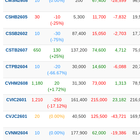
PHIẾU
CMSN2608
10
(0.00%)
200
67,400
-28,599
96,
Hủy
niêm
yết
CSHB2605
30
-10
5,300
11,700
-7,832
19,
(-25%)
Theo
CÔNG
dõi
CSSB2602
10
-30
87,400
15,050
-2,703
17,
CỤ
đặc
(-75%)
ĐẦU
biệt
TƯ
CSTB2607
650
130
137,200
74,600
4,712
75,
Không
(+25%)
được
CTPB2604
10
-20
30,000
14,600
-6,088
20,
ký
XUẤT
(-66.67%)
quỹ
DỮ
LIỆU
CVHM2608
1,180
20
31,300
73,000
1,313
78,
Danh
(+1.72%)
mục
ETF
CVIC2601
1,210
-250
161,400
215,000
23,182
216,
TIN
(-17.12%)
Cổ
MỚI
phiếu
CVJC2601
20
(0.00%)
40,500
125,500
-43,721
169,
chi
Ngành
tiết
(-)
CVNM2604
10
(0.00%)
177,900
62,000
-19,386
81,