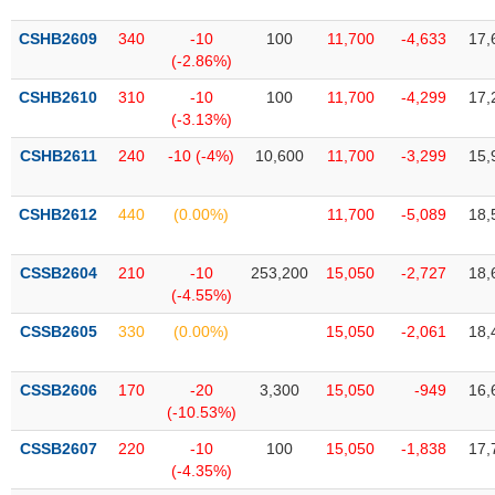
SÓC
SỨC
CSHB2609
340
-10
100
11,700
-4,633
17,
KHỎE
(-2.86%)
CSHB2610
310
-10
100
11,700
-4,299
17,
(-3.13%)
CSHB2611
240
-10 (-4%)
10,600
11,700
-3,299
15,
TÀI
CHÍNH
CSHB2612
440
(0.00%)
11,700
-5,089
18,
CSSB2604
210
-10
253,200
15,050
-2,727
18,
(-4.55%)
CÔNG
NGHỆ
CSSB2605
330
(0.00%)
15,050
-2,061
18,
THÔNG
TIN
CSSB2606
170
-20
3,300
15,050
-949
16,
(-10.53%)
CSSB2607
220
-10
100
15,050
-1,838
17,
(-4.35%)
DỊCH