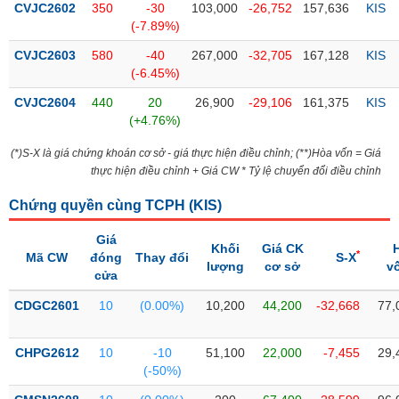
CVJC2602
350
-30
103,000
-26,752
157,636
KIS
(-7.89%)
Trạng
thái
CVJC2603
580
-40
267,000
-32,705
167,128
KIS
NGÀNH
cổ
(-6.45%)
phiếu
CVJC2604
440
20
26,900
-29,106
161,375
KIS
Quy
(+4.76%)
DOANH
mô
(*)S-X là giá chứng khoán cơ sở - giá thực hiện điều chỉnh; (**)Hòa vốn = Giá
NGHIỆP
thị
thực hiện điều chỉnh + Giá CW * Tỷ lệ chuyển đổi điều chỉnh
trường
Chứng quyền cùng TCPH (
Niêm
KIS
)
CỔ
yết
PHIẾU
Giá
Khối
Giá CK
Niêm
*
Mã CW
đóng
Thay đổi
S-X
lượng
cơ sở
v
yết
cửa
mới
PHÁI
CDGC2601
10
(0.00%)
10,200
44,200
-32,668
77,
Niêm
SINH
yết
CHPG2612
10
-10
51,100
22,000
-7,455
29,
bổ
(-50%)
sung
TRÁI