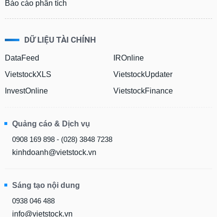
Báo cáo phân tích
DỮ LIỆU TÀI CHÍNH
DataFeed
IROnline
VietstockXLS
VietstockUpdater
InvestOnline
VietstockFinance
Quảng cáo & Dịch vụ
0908 169 898 - (028) 3848 7238
kinhdoanh@vietstock.vn
Sáng tạo nội dung
0938 046 488
info@vietstock.vn