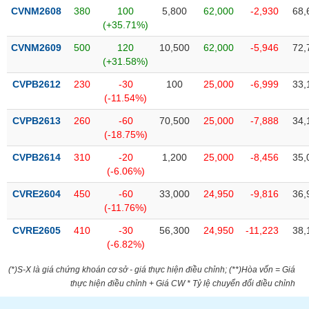
phân
CVNM2608
380
100
5,800
62,000
-2,930
68,
tích
(+35.71%)
(-)
CVNM2609
500
120
10,500
62,000
-5,946
72,
(+31.58%)
Thuật
ngữ
CVPB2612
230
-30
100
25,000
-6,999
33,
(-)
(-11.54%)
CVPB2613
260
-60
70,500
25,000
-7,888
34,
(-18.75%)
Dịch
vụ
CVPB2614
310
-20
1,200
25,000
-8,456
35,
(-)
(-6.06%)
CVRE2604
450
-60
33,000
24,950
-9,816
36,
Đào
(-11.76%)
tạo
CVRE2605
410
-30
56,300
24,950
-11,223
38,
(-6.82%)
(*)S-X là giá chứng khoán cơ sở - giá thực hiện điều chỉnh; (**)Hòa vốn = Giá
Sách
thực hiện điều chỉnh + Giá CW * Tỷ lệ chuyển đổi điều chỉnh
tài