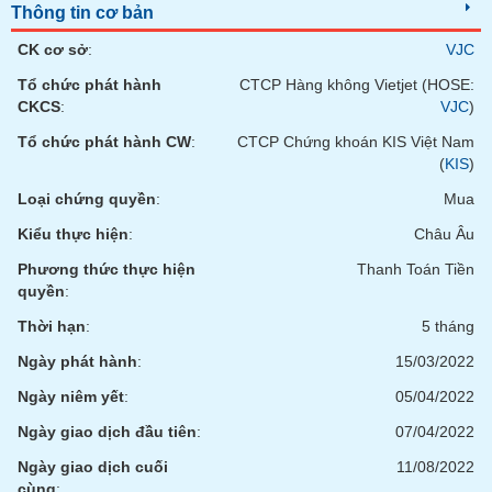
chính
Thông tin cơ bản
CK cơ sở
:
VJC
Tổ chức phát hành
CTCP Hàng không Vietjet (HOSE:
CKCS
:
VJC
)
Công
cụ
Tổ chức phát hành CW
:
CTCP Chứng khoán KIS Việt Nam
đầu
(
KIS
)
tư
Loại chứng quyền
:
Mua
Kiểu thực hiện
:
Châu Âu
Phương thức thực hiện
Thanh Toán Tiền
Truyền
quyền
:
thông
tài
Thời hạn
:
5 tháng
chính
Ngày phát hành
:
15/03/2022
Ngày niêm yết
:
05/04/2022
Ngày giao dịch đầu tiên
:
07/04/2022
Dữ
Ngày giao dịch cuối
11/08/2022
liệu
cùng
: