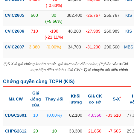
PHIẾU
Hủy
(-0.63%)
niêm
yết
CVIC2605
560
30
382,400
-25,767
255,767
KIS
(+5.66%)
Theo
CÔNG
dõi
CVIC2606
710
-190
48,200
-27,989
260,989
KIS
CỤ
đặc
(-21.11%)
ĐẦU
biệt
TƯ
CVIC2607
3,380
(0.00%)
34,700
-31,200
290,560
MBS
Không
được
(*)S-X là giá chứng khoán cơ sở - giá thực hiện điều chỉnh; (**)Hòa vốn = Giá
ký
XUẤT
thực hiện điều chỉnh + Giá CW * Tỷ lệ chuyển đổi điều chỉnh
quỹ
DỮ
LIỆU
Danh
Chứng quyền cùng TCPH (
KIS
)
mục
ETF
Giá
Khối
Giá CK
*
Mã CW
đóng
Thay đổi
S-X
TIN
lượng
cơ sở
v
Cổ
cửa
MỚI
phiếu
CDGC2601
10
(0.00%)
62,100
43,350
-33,518
77,
chi
Ngành
tiết
(-)
CHPG2612
20
10
33,300
21,850
-7,605
29,