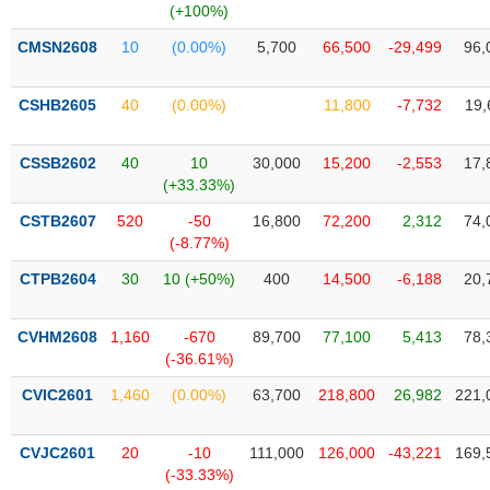
Tổng
VS-
(+100%)
quan
SECTOR
CMSN2608
10
(0.00%)
5,700
66,500
-29,499
96,
Giao
dịch
CSHB2605
40
(0.00%)
11,800
-7,732
19,
Tài
chính
NĂNG
CSSB2602
40
10
30,000
15,200
-2,553
17,
Phân
LƯỢNG
(+33.33%)
tích
CSTB2607
kỹ
520
-50
16,800
72,200
2,312
74,
(-8.77%)
thuật
CTPB2604
Hồ
30
10 (+50%)
400
14,500
-6,188
20,
NGUYÊN
sơ
VẬT
doanh
CVHM2608
1,160
-670
89,700
77,100
5,413
78,
LIỆU
nghiệp
(-36.61%)
Tin
CVIC2601
1,460
(0.00%)
63,700
218,800
26,982
221,
tức
sự
CÔNG
kiện
CVJC2601
20
-10
111,000
126,000
-43,221
169,
NGHIỆP
(-33.33%)
Tài