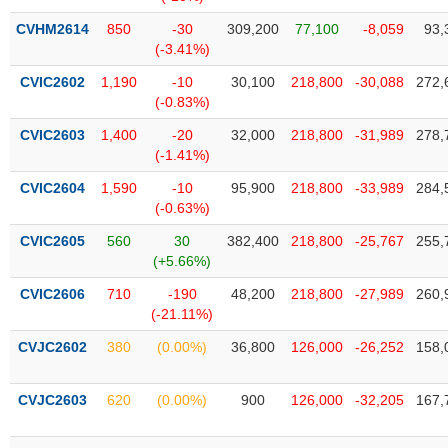
phân
tích
CVHM2614
850
-30
309,200
77,100
-8,059
93,
(-)
(-3.41%)
CVIC2602
1,190
-10
30,100
218,800
-30,088
272,
(-0.83%)
Thuật
ngữ
(-)
CVIC2603
1,400
-20
32,000
218,800
-31,989
278,
(-1.41%)
CVIC2604
1,590
-10
95,900
218,800
-33,989
284,
Dịch
(-0.63%)
vụ
(-)
CVIC2605
560
30
382,400
218,800
-25,767
255,
(+5.66%)
CVIC2606
710
-190
48,200
218,800
-27,989
260,
Đào
(-21.11%)
tạo
CVJC2602
380
(0.00%)
36,800
126,000
-26,252
158,
CVJC2603
620
(0.00%)
900
126,000
-32,205
167,
Sách
tài