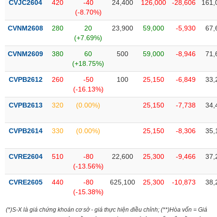
chính
CVJC2604
420
-40
24,400
126,000
-28,606
161,
(-8.70%)
CVNM2608
280
20
23,900
59,000
-5,930
67,
(+7.69%)
Công
CVNM2609
380
60
500
59,000
-8,946
71,
cụ
(+18.75%)
đầu
tư
CVPB2612
260
-50
100
25,150
-6,849
33,
(-16.13%)
CVPB2613
320
(0.00%)
25,150
-7,738
34,
Truyền
CVPB2614
330
(0.00%)
25,150
-8,306
35,
thông
tài
chính
CVRE2604
510
-80
22,600
25,300
-9,466
37,
(-13.56%)
CVRE2605
440
-80
625,100
25,300
-10,873
38,
(-15.38%)
Dữ
liệu
(*)S-X là giá chứng khoán cơ sở - giá thực hiện điều chỉnh; (**)Hòa vốn = Giá