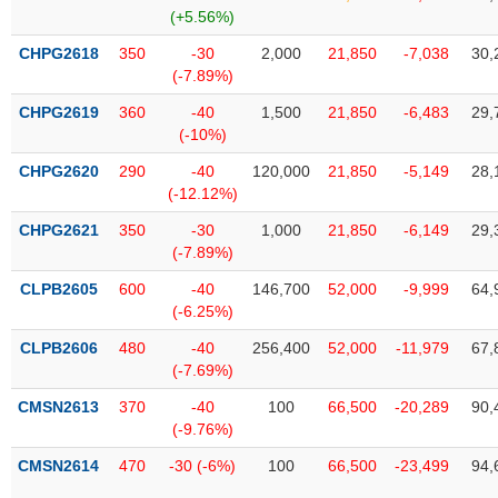
SÓC
(+5.56%)
SỨC
KHỎE
CHPG2618
350
-30
2,000
21,850
-7,038
30,
(-7.89%)
CHPG2619
360
-40
1,500
21,850
-6,483
29,
(-10%)
TÀI
CHPG2620
290
-40
120,000
21,850
-5,149
28,
CHÍNH
(-12.12%)
CHPG2621
350
-30
1,000
21,850
-6,149
29,
(-7.89%)
CLPB2605
600
-40
146,700
52,000
-9,999
64,
CÔNG
(-6.25%)
NGHỆ
THÔNG
CLPB2606
480
-40
256,400
52,000
-11,979
67,
(-7.69%)
TIN
CMSN2613
370
-40
100
66,500
-20,289
90,
(-9.76%)
CMSN2614
470
-30 (-6%)
100
66,500
-23,499
94,
DỊCH