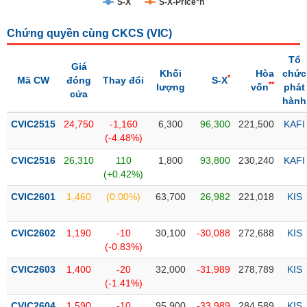
S-X
S-X-Price*n
Trạng
Chứng quyền cùng CKCS (
VIC
)
thái
NGÀNH
cổ
Tổ
phiếu
Giá
Khối
Hòa
chức
*
Mã CW
đóng
Thay đổi
S-X
**
lượng
vốn
phát
Quy
cửa
hành
DOANH
mô
NGHIỆP
thị
CVIC2515
24,750
-1,160
6,300
96,300
221,500
KAFI
trường
(-4.48%)
Niêm
CVIC2516
26,310
110
1,800
93,800
230,240
KAFI
CỔ
yết
(+0.42%)
PHIẾU
Niêm
CVIC2601
1,460
(0.00%)
63,700
26,982
221,018
KIS
yết
mới
PHÁI
CVIC2602
1,190
-10
30,100
-30,088
272,688
KIS
Niêm
SINH
(-0.83%)
yết
CVIC2603
1,400
-20
32,000
-31,989
278,789
KIS
bổ
(-1.41%)
sung
TRÁI
CVIC2604
1,590
-10
95,900
-33,989
284,589
KIS