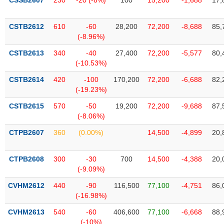
CSSB2607
230
-20 (-8%)
100
15,200
-1,688
17,
Tất cả
Cổ phiếu
Chỉ số
Chứng chỉ quỹ
Chứng q
CSTB2612
610
-60
28,200
72,200
-8,688
85,
Lãnh
(-8.96%)
đạo
(-)
CSTB2613
340
-40
27,400
72,200
-5,577
80,
(-10.53%)
Tất cả
Người nội bộ
Người liên quan
Cổ đông lớn
CSTB2614
420
-100
170,200
72,200
-6,688
82,
(-19.23%)
Tin
tức
CSTB2615
570
-50
19,200
72,200
-9,688
87,
(-)
(-8.06%)
CTPB2607
360
(0.00%)
14,500
-4,899
20,
Bài
viết
của
CTPB2608
300
-30
700
14,500
-4,388
20,
tác
(-9.09%)
giả
(-)
CVHM2612
440
-90
116,500
77,100
-4,751
86,
(-16.98%)
Báo
CVHM2613
540
-60
406,600
77,100
-6,668
88,
cáo
(-10%)