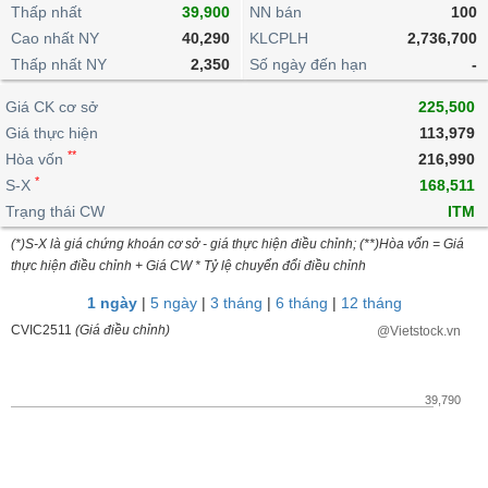
khoản
lai
Thấp nhất
39,900
NN bán
100
dịch
lỗ
Phân
Vĩ
Thống
Định
Cao nhất NY
40,290
KLCPLH
2,736,700
tích
mô
BẤT
Chứng
IR
Giao
kê
Chứng
giá
Thấp nhất NY
kỹ
2,350
Số ngày đến hạn
-
ĐỘNG
quyền
Awards
dịch
giao
quyền
thuật
SẢN
Nước
nội
dịch
Trái
Giá CK cơ sở
225,500
ngoài
Tổng
bộ
Bảng
phiếu
Giá thực hiện
113,979
Tin
quan
giá
Đào
doanh
Tự
**
Niên
tức
Hòa vốn
216,990
TÀI
trực
tạo
nghiệp
doanh
Thống
giám
*
S-X
168,511
CHÍNH
tuyến
kê
Top
Trạng thái CW
ITM
Tài
giao
Bộ
cổ
liệu
(*)S-X là giá chứng khoán cơ sở - giá thực hiện điều chỉnh; (**)Hòa vốn = Giá
dịch
Dịch
lọc
phiếu
cổ
HÀNG
thực hiện điều chỉnh + Giá CW * Tỷ lệ chuyển đổi điều chỉnh
vụ
cổ
Định
đông
HÓA
Bản
phiếu
1 ngày
|
5 ngày
|
3 tháng
|
6 tháng
|
12 tháng
giá
đồ
So
CVIC2511
(Giá điều chỉnh)
@Vietstock.vn
ngành
sánh
KINH
cổ
Thống
TẾ
phiếu
kê
39,790
giao
Báo
dịch
cáo
THẾ
phân
GIỚI