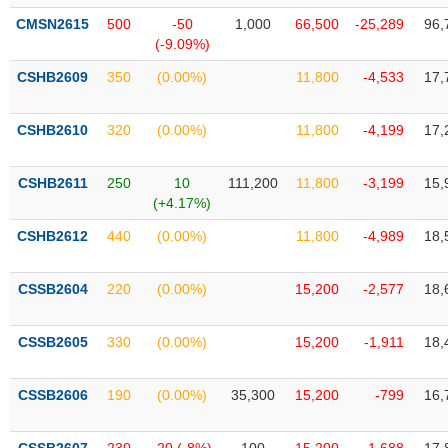
VỤ
CMSN2615
500
-50
1,000
66,500
-25,289
96,
TRUYỀN
(-9.09%)
THÔNG
CSHB2609
350
(0.00%)
11,800
-4,533
17,
CSHB2610
320
(0.00%)
11,800
-4,199
17,
TIỆN
ÍCH
CSHB2611
250
10
111,200
11,800
-3,199
15,
(+4.17%)
CSHB2612
440
(0.00%)
11,800
-4,989
18,
BẤT
CSSB2604
220
(0.00%)
15,200
-2,577
18,
ĐỘNG
SẢN
CSSB2605
330
(0.00%)
15,200
-1,911
18,
Mã
chứng
CSSB2606
190
(0.00%)
35,300
15,200
-799
16,
khoán
(-)