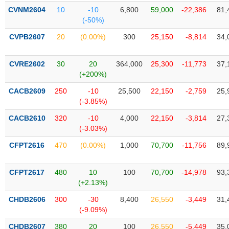
liệu
CVNM2604
10
-10
6,800
59,000
-22,386
81,
(-50%)
Tâm
CVPB2607
20
(0.00%)
300
25,150
-8,814
34,
lý
TIÊU
thị
DÙNG
trường
KHÔNG
CVRE2602
30
20
364,000
25,300
-11,773
37,
(+200%)
THIẾT
YẾU
CACB2609
250
-10
25,500
22,150
-2,759
25,
(-3.85%)
CACB2610
320
-10
4,000
22,150
-3,814
27,
(-3.03%)
TIÊU
CFPT2616
470
(0.00%)
1,000
70,700
-11,756
89,
DÙNG
THIẾT
YẾU
CFPT2617
480
10
100
70,700
-14,978
93,
(+2.13%)
CHDB2606
300
-30
8,400
26,550
-3,449
31,
(-9.09%)
CHĂM
CHDB2607
380
20
100
26,550
-5,449
35,