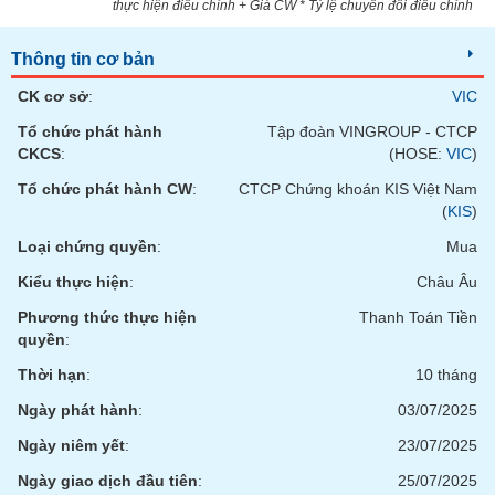
tài
thực hiện điều chỉnh + Giá CW * Tỷ lệ chuyển đổi điều chỉnh
chính
Thông tin cơ bản
CK cơ sở
:
VIC
Tổ chức phát hành
Tập đoàn VINGROUP - CTCP
CKCS
:
(HOSE:
VIC
)
Tổ chức phát hành CW
:
CTCP Chứng khoán KIS Việt Nam
(
KIS
)
Loại chứng quyền
:
Mua
Kiểu thực hiện
:
Châu Âu
Phương thức thực hiện
Thanh Toán Tiền
quyền
:
Thời hạn
:
10 tháng
Ngày phát hành
:
03/07/2025
Ngày niêm yết
:
23/07/2025
Ngày giao dịch đầu tiên
:
25/07/2025