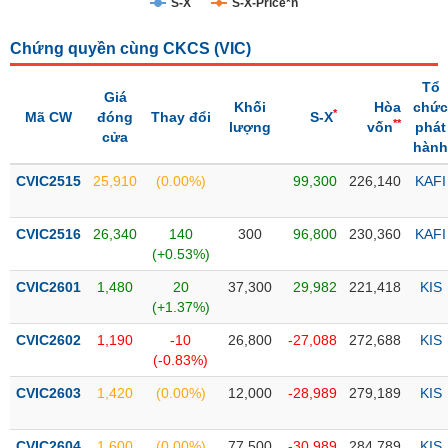
S-X
S-X-Price*n
Trạng
Chứng quyền cùng CKCS (
VIC
)
thái
NGÀNH
cổ
Tổ
phiếu
Giá
Khối
Hòa
chức
*
Mã CW
đóng
Thay đổi
S-X
**
lượng
vốn
phát
Quy
cửa
hành
DOANH
mô
NGHIỆP
thị
CVIC2515
25,910
(0.00%)
99,300
226,140
KAFI
trường
Niêm
CVIC2516
26,340
140
300
96,800
230,360
KAFI
CỔ
yết
(+0.53%)
PHIẾU
Niêm
CVIC2601
1,480
20
37,300
29,982
221,418
KIS
yết
(+1.37%)
mới
PHÁI
CVIC2602
1,190
-10
26,800
-27,088
272,688
KIS
Niêm
SINH
(-0.83%)
yết
CVIC2603
1,420
(0.00%)
12,000
-28,989
279,189
KIS
bổ
sung
TRÁI
CVIC2604
1,600
(0.00%)
77,500
-30,989
284,789
KIS