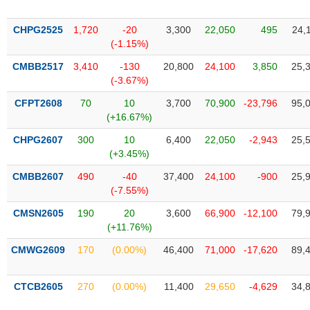
Tổng
VS-
quan
SECTOR
CHPG2525
1,720
-20
3,300
22,050
495
24,
Giao
(-1.15%)
dịch
CMBB2517
3,410
-130
20,800
24,100
3,850
25,
Tài
(-3.67%)
chính
NĂNG
CFPT2608
70
10
3,700
70,900
-23,796
95,
Phân
LƯỢNG
(+16.67%)
tích
CHPG2607
kỹ
300
10
6,400
22,050
-2,943
25,
(+3.45%)
thuật
CMBB2607
Hồ
490
-40
37,400
24,100
-900
25,
NGUYÊN
(-7.55%)
sơ
VẬT
doanh
CMSN2605
190
20
3,600
66,900
-12,100
79,
LIỆU
nghiệp
(+11.76%)
Tin
CMWG2609
170
(0.00%)
46,400
71,000
-17,620
89,
tức
sự
CÔNG
kiện
CTCB2605
270
(0.00%)
11,400
29,650
-4,629
34,
NGHIỆP
Tài