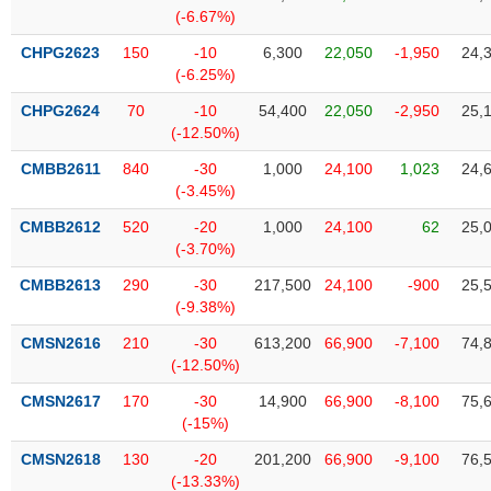
SÓC
(-6.67%)
SỨC
KHỎE
CHPG2623
150
-10
6,300
22,050
-1,950
24,
(-6.25%)
CHPG2624
70
-10
54,400
22,050
-2,950
25,
(-12.50%)
TÀI
CMBB2611
840
-30
1,000
24,100
1,023
24,
CHÍNH
(-3.45%)
CMBB2612
520
-20
1,000
24,100
62
25,
(-3.70%)
CMBB2613
290
-30
217,500
24,100
-900
25,
CÔNG
(-9.38%)
NGHỆ
THÔNG
CMSN2616
210
-30
613,200
66,900
-7,100
74,
(-12.50%)
TIN
CMSN2617
170
-30
14,900
66,900
-8,100
75,
(-15%)
CMSN2618
130
-20
201,200
66,900
-9,100
76,
DỊCH
(-13.33%)