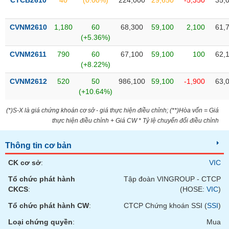
CTCB2610
40
(0.00%)
224,000
29,650
-5,350
35,
Tất cả
Cổ phiếu
Chỉ số
Chứng chỉ quỹ
Chứng q
CVNM2610
1,180
60
68,300
59,100
2,100
61,
Lãnh
(+5.36%)
đạo
(-)
CVNM2611
790
60
67,100
59,100
100
62,
(+8.22%)
Tất cả
Người nội bộ
Người liên quan
Cổ đông lớn
CVNM2612
520
50
986,100
59,100
-1,900
63,
(+10.64%)
Tin
tức
(-)
(*)S-X là giá chứng khoán cơ sở - giá thực hiện điều chỉnh; (**)Hòa vốn = Giá
thực hiện điều chỉnh + Giá CW * Tỷ lệ chuyển đổi điều chỉnh
Bài
Thông tin cơ bản
viết
của
CK cơ sở
:
VIC
tác
giả
Tổ chức phát hành
Tập đoàn VINGROUP - CTCP
(-)
CKCS
:
(HOSE:
VIC
)
Tổ chức phát hành CW
:
CTCP Chứng khoán SSI (
SSI
)
Báo
Loại chứng quyền
:
Mua
cáo