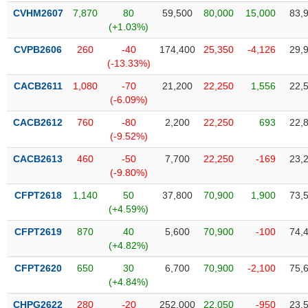
liệu
CVHM2607
7,870
80
59,500
80,000
15,000
83,
(+1.03%)
Tâm
CVPB2606
260
-40
174,400
25,350
-4,126
29,
lý
TIÊU
(-13.33%)
thị
DÙNG
trường
KHÔNG
CACB2611
1,080
-70
21,200
22,250
1,556
22,
(-6.09%)
THIẾT
YẾU
CACB2612
760
-80
2,200
22,250
693
22,
(-9.52%)
CACB2613
460
-50
7,700
22,250
-169
23,
(-9.80%)
TIÊU
CFPT2618
1,140
50
37,800
70,900
1,900
73,
DÙNG
(+4.59%)
THIẾT
YẾU
CFPT2619
870
40
5,600
70,900
-100
74,
(+4.82%)
CFPT2620
650
30
6,700
70,900
-2,100
75,
(+4.84%)
CHĂM
CHPG2622
280
-20
252,000
22,050
-950
23,