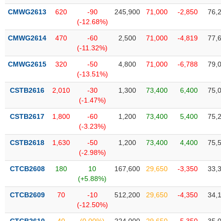
VỤ
CMWG2613
620
-90
245,900
71,000
-2,850
76,
TRUYỀN
(-12.68%)
THÔNG
CMWG2614
470
-60
2,500
71,000
-4,819
77,
(-11.32%)
CMWG2615
320
-50
4,800
71,000
-6,788
79,
TIỆN
(-13.51%)
ÍCH
CSTB2616
2,010
-30
1,300
73,400
6,400
75,
(-1.47%)
CSTB2617
1,800
-60
1,200
73,400
5,400
75,
(-3.23%)
BẤT
CSTB2618
1,630
-50
1,200
73,400
4,400
75,
ĐỘNG
(-2.98%)
SẢN
CTCB2608
180
10
167,600
29,650
-3,350
33,
(+5.88%)
Mã
chứng
CTCB2609
70
-10
512,200
29,650
-4,350
34,
khoán
(-)
(-12.50%)