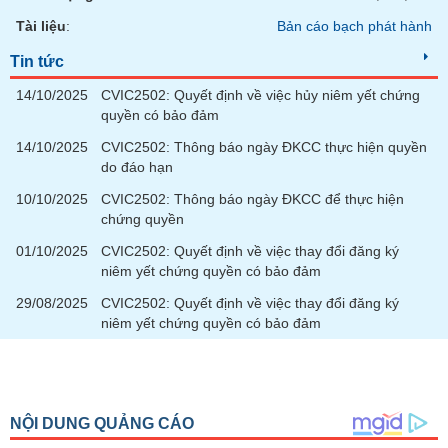
chính
Tài liệu
:
Bản cáo bạch phát hành
Tin tức
14/10/2025
CVIC2502: Quyết định về việc hủy niêm yết chứng
Công
quyền có bảo đảm
cụ
đầu
14/10/2025
CVIC2502: Thông báo ngày ĐKCC thực hiện quyền
tư
do đáo hạn
10/10/2025
CVIC2502: Thông báo ngày ĐKCC để thực hiện
chứng quyền
01/10/2025
CVIC2502: Quyết định về việc thay đổi đăng ký
Truyền
niêm yết chứng quyền có bảo đảm
thông
tài
29/08/2025
CVIC2502: Quyết định về việc thay đổi đăng ký
chính
niêm yết chứng quyền có bảo đảm
Dữ
liệu