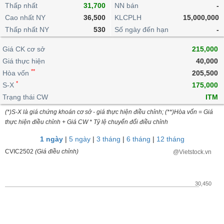
khoản
lai
Thấp nhất
31,700
NN bán
-
dịch
lỗ
Phân
Vĩ
Thống
Định
Cao nhất NY
36,500
KLCPLH
15,000,000
tích
mô
BẤT
Chứng
IR
Giao
kê
Chứng
giá
Thấp nhất NY
kỹ
530
Số ngày đến hạn
-
ĐỘNG
quyền
Awards
dịch
giao
quyền
thuật
SẢN
Nước
nội
dịch
Trái
Giá CK cơ sở
215,000
ngoài
Tổng
bộ
Bảng
phiếu
Giá thực hiện
40,000
Tin
quan
giá
Đào
doanh
Tự
**
Niên
tức
Hòa vốn
205,500
TÀI
trực
tạo
nghiệp
doanh
Thống
giám
*
S-X
175,000
CHÍNH
tuyến
kê
Top
Trạng thái CW
ITM
Tài
giao
Bộ
cổ
liệu
(*)S-X là giá chứng khoán cơ sở - giá thực hiện điều chỉnh; (**)Hòa vốn = Giá
dịch
Dịch
lọc
phiếu
cổ
HÀNG
thực hiện điều chỉnh + Giá CW * Tỷ lệ chuyển đổi điều chỉnh
vụ
cổ
Định
đông
HÓA
Bản
phiếu
1 ngày
|
5 ngày
|
3 tháng
|
6 tháng
|
12 tháng
giá
đồ
So
CVIC2502
(Giá điều chỉnh)
@Vietstock.vn
ngành
sánh
KINH
cổ
Thống
TẾ
phiếu
kê
30,450
giao
Báo
dịch
cáo
THẾ
phân
GIỚI