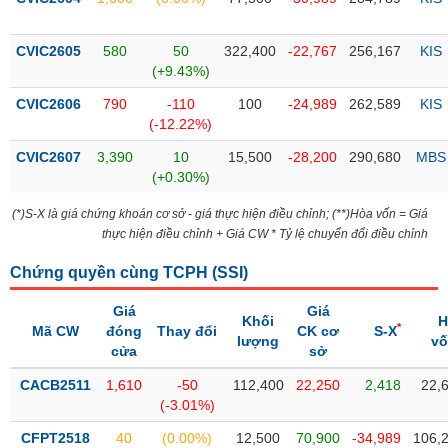
PHIẾU
Hủy
niêm
yết
CVIC2605
580
50
322,400
-22,767
256,167
KIS
(+9.43%)
Theo
CÔNG
dõi
CVIC2606
790
-110
100
-24,989
262,589
KIS
CỤ
đặc
(-12.22%)
ĐẦU
biệt
TƯ
CVIC2607
3,390
10
15,500
-28,200
290,680
MBS
Không
(+0.30%)
được
(*)S-X là giá chứng khoán cơ sở - giá thực hiện điều chỉnh; (**)Hòa vốn = Giá
ký
XUẤT
thực hiện điều chỉnh + Giá CW * Tỷ lệ chuyển đổi điều chỉnh
quỹ
DỮ
LIỆU
Danh
Chứng quyền cùng TCPH (
SSI
)
mục
ETF
Giá
Giá
Khối
H
*
Mã CW
đóng
Thay đổi
CK cơ
S-X
TIN
lượng
v
Cổ
cửa
sở
MỚI
phiếu
CACB2511
1,610
-50
112,400
22,250
2,418
22,
chi
Ngành
(-3.01%)
tiết
(-)
CFPT2518
40
(0.00%)
12,500
70,900
-34,989
106,