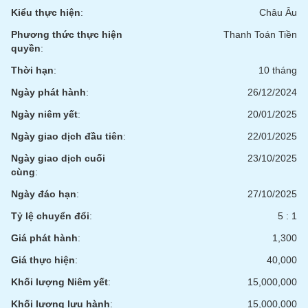
phân
Kiểu thực hiện
:
Châu Âu
tích
(-)
Phương thức thực hiện
Thanh Toán Tiền
quyền
:
Thời hạn
:
10 tháng
Thuật
ngữ
Ngày phát hành
:
26/12/2024
(-)
Ngày niêm yết
:
20/01/2025
Dịch
Ngày giao dịch đầu tiên
:
22/01/2025
vụ
(-)
Ngày giao dịch cuối
23/10/2025
cùng
:
Ngày đáo hạn
:
27/10/2025
Đào
Tỷ lệ chuyển đổi
:
5 : 1
tạo
Giá phát hành
:
1,300
Giá thực hiện
:
40,000
Khối lượng Niêm yết
:
15,000,000
Sách
tài
Khối lượng lưu hành
:
15,000,000