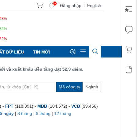
9+
Đăng nhập
English
|
.93%
.32%
.62%
ẤT DỮ LIỆU
TIN MỚI
 xuất khẩu đều tăng đạt 52,9 điểm.
Mã công ty
Ngành
) -
FPT
(118.391) -
MBB
(104.672) -
VCB
(99.456)
5 ngày
|
3 tháng
|
6 tháng
|
12 tháng