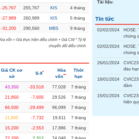
Tài liệu
:
-25,767
255,767
KIS
4 tháng
-27,989
260,989
KIS
5 tháng
Tin tức
-31,200
290,560
MBS
9 tháng
02/02/2024
HOSE: T
chứng 
)Hòa vốn = Giá thực hiện điều chỉnh + Giá CW * Tỷ lệ
chuyển đổi điều chỉnh
02/02/2024
HOSE: T
chứng 
26/01/2024
CVIC23
đáo hạ
Giá CK cơ
Hòa
Thời
*
S-X
**
sở
vốn
hạn
18/01/2024
CVIC231
đảm
43,350
-33,518
77,028
7 tháng
15/01/2024
CVIC231
21,850
-7,605
29,526
7 tháng
hiện qu
66,500
-29,499
96,099
7 tháng
11,800
-7,732
19,611
7 tháng
15,200
-2,553
17,886
7 tháng
72,200
2,312
74,048
7 tháng