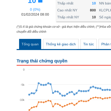
10
THẾ GIỚI
Thấp nhất
10
NN bán
0 (0%)
ĐÔNG DƯƠNG
Cao nhất NY
800
KLCPL
01/02/2024 08:00
Thấp nhất NY
10
Số ngà
TÀI CHÍNH CÁ NHÂN
PHÂN TÍCH
(*)S-X là giá chứng khoán cơ sở - giá thực hiện điều chỉnh; (**)Hòa vố
chuyển đổi điều chỉnh
Ngành
(-)
Tổng quan
Thống kê giao dịch
Tin tức
Phân t
VS-SECTOR
NĂNG LƯỢNG
Trạng thái chứng quyền
NGUYÊN VẬT LIỆU
0
CÔNG NGHIỆP
TIÊU DÙNG KHÔNG THIẾT YẾU
-5k
TIÊU DÙNG THIẾT YẾU
-10k
CHĂM SÓC SỨC KHỎE