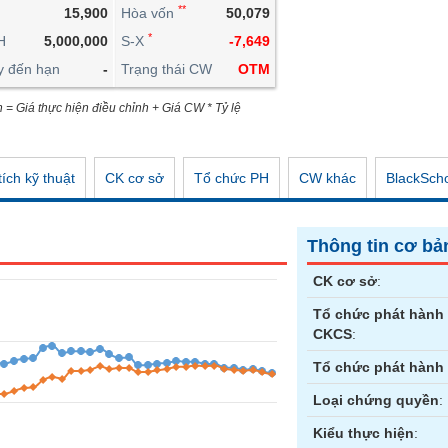
**
15,900
Hòa vốn
50,079
CÔNG CỤ ĐẦU TƯ
*
H
5,000,000
S-X
-7,649
XUẤT DỮ LIỆU
y đến hạn
-
Trạng thái CW
OTM
TIN MỚI
n = Giá thực hiện điều chỉnh + Giá CW * Tỷ lệ
ích kỹ thuật
CK cơ sở
Tổ chức PH
CW khác
BlackSch
Thông tin cơ bả
CK cơ sở
:
Tổ chức phát hành
CKCS
:
Tổ chức phát hành
Loại chứng quyền
:
Kiểu thực hiện
: