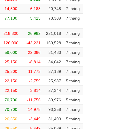
14,500
-6,188
20,748
7 tháng
77,100
5,413
78,389
7 tháng
218,800
26,982
221,018
7 tháng
126,000
-43,221
169,528
7 tháng
59,000
-22,386
81,483
7 tháng
25,150
-8,814
34,042
7 tháng
25,300
-11,773
37,189
7 tháng
22,150
-2,759
25,987
5 tháng
22,150
-3,814
27,344
7 tháng
70,700
-11,756
89,976
5 tháng
70,700
-14,978
93,358
7 tháng
26,550
-3,449
31,499
5 tháng
26,550
-5,449
35,039
7 tháng