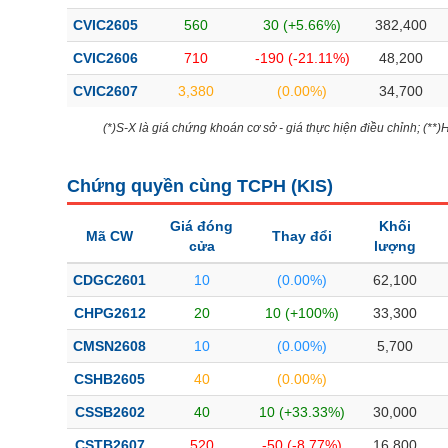
Bài viết của tác giả
(-)
CVIC2605
560
30 (+5.66%)
382,400
CVIC2606
710
-190 (-21.11%)
48,200
Báo cáo phân tích
(-)
CVIC2607
3,380
(0.00%)
34,700
(*)S-X là giá chứng khoán cơ sở - giá thực hiện điều chỉnh; (**
Thuật ngữ
(-)
Chứng quyền cùng TCPH (
KIS
)
Dịch vụ
(-)
Giá đóng
Khối
Mã CW
Thay đổi
cửa
lượng
Đào tạo
CDGC2601
10
(0.00%)
62,100
Sách tài chính
CHPG2612
20
10 (+100%)
33,300
Công cụ đầu tư
CMSN2608
10
(0.00%)
5,700
Truyền thông tài chính
CSHB2605
40
(0.00%)
Dữ liệu tài chính
CSSB2602
40
10 (+33.33%)
30,000
CSTB2607
520
-50 (-8.77%)
16,800