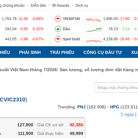
g chứng khoán
Diễn đàn
IR Awards
Dịch vụ
1,764.78
-11.68
-0.66%
VN30F1M
1,896.00
-17.80
-0
292.64
-0.95
-0.32%
Dầu
78.23
3.24
4
442.05
-2.98
-0.67%
Spot Gold
4,238.86
-26.46
-0
o
Tin tức
Báo cáo phân tích
Thuật ngữ
Dịch vụ
HIẾU
PHÁI SINH
TRÁI PHIẾU
CÔNG CỤ ĐẦU TƯ
XU
Việt Nam tháng 7/2026: Sản lượng, số lượng đơn đặt hàng mới và
VIETSTOCKFINANCE
VĨ MÔ
NGÀNH
CVIC2310
)
DOANH NGHIỆP
Trending:
PNJ
(162.998) -
HPG
(123.811
CỔ PHIẾU
1 ngày
|
PHÁI SINH
127,800
Giá CK cơ sở
42,350
TRÁI PHIẾU
a
111,900
Giá thực hiện
49,999