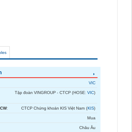
oles
n
VIC
Tập đoàn VINGROUP - CTCP (HOSE:
VIC
)
 CW
:
CTCP Chứng khoán KIS Việt Nam (
KIS
)
Mua
Châu Âu