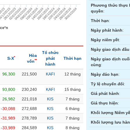
Phương thức thực 
2023
6/12/2023
28/12/2023
02/01/2024
04/01/2024
08/01/2024
10/01/2024
14/01/2024
16/01/2024
18/01/2024
22/01/2024
24/01/2024
28/01/2024
30/01/2024
quyền
:
Thời hạn
:
ice*n
Ngày phát hành
:
Ngày niêm yết
:
Ngày giao dịch đầu 
Tổ chức
Hòa
*
S-X
phát
Thời hạn
Ngày giao dịch cuố
**
vốn
hành
cùng
:
96,300
221,500
KAFI
12 tháng
ền
Hợp đồng tương lai
Trái phiếu
Ngày đáo hạn
:
Tỷ lệ chuyển đổi
:
93,800
230,240
KAFI
15 tháng
Giá phát hành
:
26,982
221,018
KIS
7 tháng
Giá thực hiện
:
-30,088
272,688
KIS
6 tháng
Khối lượng Niêm yế
-31,989
278,789
KIS
7 tháng
Khối lượng lưu hà
-33,989
284,589
KIS
8 tháng