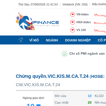
(
)
Đấu trườn
Thứ Sáu, 07/08/2026
21:41:54
Vietstock
VN
|
EN
VN-Index
HNX-Index
VS 100
Tất cả
Tính năng
Ngành
Mã chứng khoán
Lãnh đạ
VĨ MÔ
NGÀNH
DOANH NGHIỆP
CỔ P
Tính năng
(-)
Chỉ số PMI ngành sản xuất 
VIETSTOCK
CHỨNG KHOÁN
DOANH NGHIỆP
Chứng quyền.VIC.KIS.M.CA.T.24
(
HOSE:
BẤT ĐỘNG SẢN
CW.VIC.KIS.M.CA.T.24
TÀI CHÍNH
HÀNG HÓA
Mở cửa
10
KLGD
Ngừng giao dịch
KINH TẾ
Cao nhất
20
NN mu