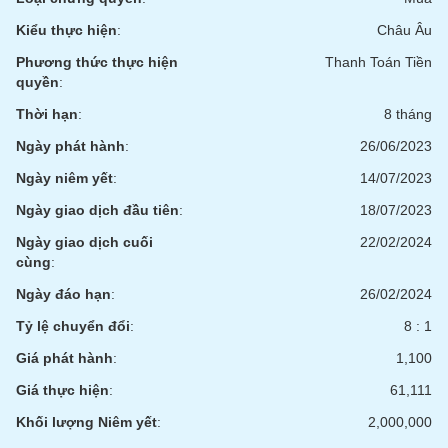
tài
chính
Kiểu thực hiện
:
Châu Âu
Phương thức thực hiện
Thanh Toán Tiền
quyền
:
Thời hạn
:
8 tháng
Ngày phát hành
:
26/06/2023
Ngày niêm yết
:
14/07/2023
Ngày giao dịch đầu tiên
:
18/07/2023
Ngày giao dịch cuối
22/02/2024
cùng
:
Ngày đáo hạn
:
26/02/2024
Tỷ lệ chuyển đổi
:
8 : 1
Giá phát hành
:
1,100
Giá thực hiện
:
61,111
Khối lượng Niêm yết
:
2,000,000