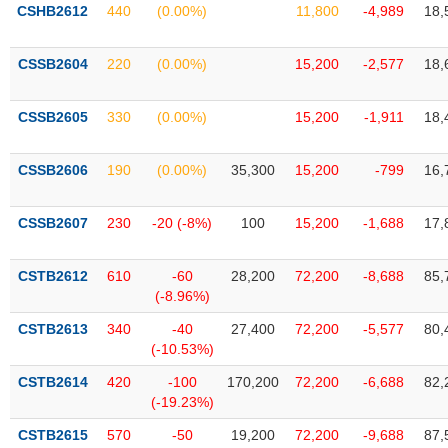
VỤ
CSHB2612
440
(0.00%)
11,800
-4,989
18,
TRUYỀN
THÔNG
CSSB2604
220
(0.00%)
15,200
-2,577
18,
CSSB2605
330
(0.00%)
15,200
-1,911
18,
TIỆN
CSSB2606
190
(0.00%)
35,300
15,200
-799
16,
ÍCH
CSSB2607
230
-20 (-8%)
100
15,200
-1,688
17,
BẤT
CSTB2612
610
-60
28,200
72,200
-8,688
85,
ĐỘNG
(-8.96%)
SẢN
CSTB2613
340
-40
27,400
72,200
-5,577
80,
(-10.53%)
Mã
chứng
CSTB2614
420
-100
170,200
72,200
-6,688
82,
khoán
(-19.23%)
(-)
CSTB2615
570
-50
19,200
72,200
-9,688
87,