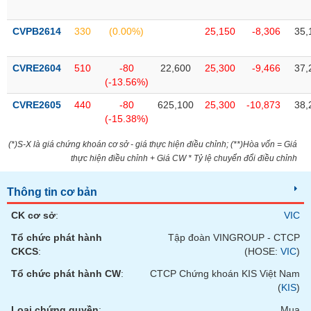
chính
CVPB2614
330
(0.00%)
25,150
-8,306
35,
CVRE2604
510
-80
22,600
25,300
-9,466
37,
Công
(-13.56%)
cụ
đầu
CVRE2605
440
-80
625,100
25,300
-10,873
38,
tư
(-15.38%)
(*)S-X là giá chứng khoán cơ sở - giá thực hiện điều chỉnh; (**)Hòa vốn = Giá
thực hiện điều chỉnh + Giá CW * Tỷ lệ chuyển đổi điều chỉnh
Truyền
thông
Thông tin cơ bản
tài
CK cơ sở
:
VIC
chính
Tổ chức phát hành
Tập đoàn VINGROUP - CTCP
CKCS
:
(HOSE:
VIC
)
Tổ chức phát hành CW
:
CTCP Chứng khoán KIS Việt Nam
Dữ
(
KIS
)
liệu
Loại chứng quyền
:
Mua