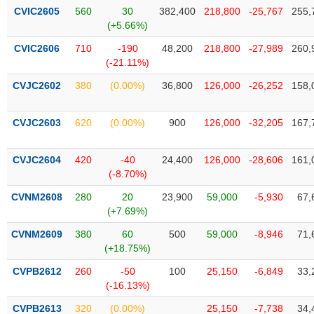
phân
CVIC2605
560
30
382,400
218,800
-25,767
255,
tích
(+5.66%)
(-)
CVIC2606
710
-190
48,200
218,800
-27,989
260,
(-21.11%)
Thuật
ngữ
CVJC2602
380
(0.00%)
36,800
126,000
-26,252
158,
(-)
CVJC2603
620
(0.00%)
900
126,000
-32,205
167,
Dịch
vụ
CVJC2604
420
-40
24,400
126,000
-28,606
161,
(-)
(-8.70%)
CVNM2608
280
20
23,900
59,000
-5,930
67,
Đào
(+7.69%)
tạo
CVNM2609
380
60
500
59,000
-8,946
71,
(+18.75%)
CVPB2612
260
-50
100
25,150
-6,849
33,
(-16.13%)
Sách
tài
CVPB2613
320
(0.00%)
25,150
-7,738
34,