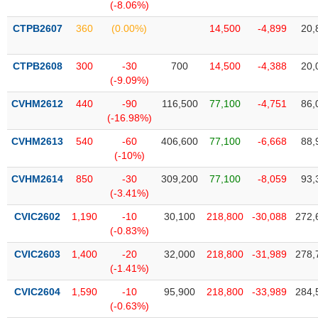
Tất cả
Cổ phiếu
Chỉ số
Chứng chỉ quỹ
Chứng q
(-8.06%)
CTPB2607
360
(0.00%)
14,500
-4,899
20,
Lãnh
đạo
(-)
CTPB2608
300
-30
700
14,500
-4,388
20,
(-9.09%)
Tất cả
Người nội bộ
Người liên quan
Cổ đông lớn
CVHM2612
440
-90
116,500
77,100
-4,751
86,
(-16.98%)
Tin
CVHM2613
540
-60
406,600
77,100
-6,668
88,
tức
(-)
(-10%)
CVHM2614
850
-30
309,200
77,100
-8,059
93,
(-3.41%)
Bài
viết
CVIC2602
1,190
-10
30,100
218,800
-30,088
272,
của
(-0.83%)
tác
giả
CVIC2603
1,400
-20
32,000
218,800
-31,989
278,
(-)
(-1.41%)
CVIC2604
1,590
-10
95,900
218,800
-33,989
284,
Báo
(-0.63%)
cáo