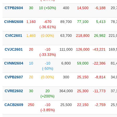
Tổng
VS-
quan
SECTOR
CTPB2604
30
10 (+50%)
400
14,500
-6,188
20,
Giao
dịch
CVHM2608
1,160
-670
89,700
77,100
5,413
78,
(-36.61%)
Tài
chính
CVIC2601
1,460
(0.00%)
63,700
218,800
26,982
221,
NĂNG
Phân
LƯỢNG
tích
CVJC2601
20
-10
111,000
126,000
-43,221
169,
kỹ
(-33.33%)
thuật
CVNM2604
10
-10
6,800
59,000
-22,386
81,
Hồ
(-50%)
NGUYÊN
sơ
VẬT
CVPB2607
20
(0.00%)
300
25,150
-8,814
34,
doanh
LIỆU
nghiệp
CVRE2602
30
20
364,000
25,300
-11,773
37,
Tin
(+200%)
tức
sự
CACB2609
250
-10
25,500
22,150
-2,759
25,
CÔNG
kiện
(-3.85%)
NGHIỆP
Tài