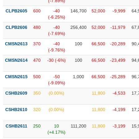
(-7.89%)
SÓC
SỨC
CLPB2605
600
-40
146,700
52,000
-9,999
64,
KHỎE
(-6.25%)
CLPB2606
480
-40
256,400
52,000
-11,979
67,
(-7.69%)
CMSN2613
370
-40
100
66,500
-20,289
90,
TÀI
(-9.76%)
CHÍNH
CMSN2614
470
-30 (-6%)
100
66,500
-23,499
94,
CMSN2615
500
-50
1,000
66,500
-25,289
96,
(-9.09%)
CÔNG
NGHỆ
CSHB2609
350
(0.00%)
11,800
-4,533
17,
THÔNG
TIN
CSHB2610
320
(0.00%)
11,800
-4,199
17,
CSHB2611
250
10
111,200
11,800
-3,199
15,
(+4.17%)
DỊCH