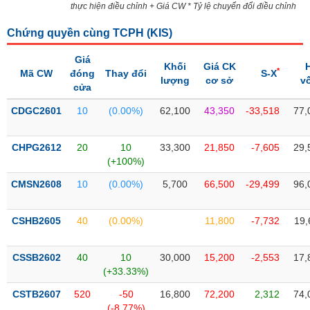
PHIẾU
Hủy
thực hiện điều chỉnh + Giá CW * Tỷ lệ chuyển đổi điều chỉnh
niêm
yết
Chứng quyền cùng TCPH (
KIS
)
Theo
Giá
CÔNG
Khối
Giá CK
dõi
*
Mã CW
đóng
Thay đổi
S-X
CỤ
lượng
cơ sở
v
đặc
cửa
ĐẦU
biệt
TƯ
CDGC2601
10
(0.00%)
62,100
43,350
-33,518
77,
Không
được
CHPG2612
20
10
33,300
21,850
-7,605
29,
ký
XUẤT
(+100%)
quỹ
DỮ
LIỆU
CMSN2608
10
(0.00%)
5,700
66,500
-29,499
96,
Danh
mục
ETF
CSHB2605
40
(0.00%)
11,800
-7,732
19,
TIN
Cổ
MỚI
phiếu
CSSB2602
40
10
30,000
15,200
-2,553
17,
chi
(+33.33%)
Ngành
tiết
(-)
CSTB2607
520
-50
16,800
72,200
2,312
74,
(-8.77%)