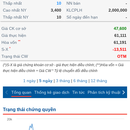
khoản
lai
Thấp nhất
10
NN bán
-
dịch
lỗ
Phân
Vĩ
Thống
Định
Cao nhất NY
3,400
KLCPLH
2,000,000
tích
mô
BẤT
Chứng
IR
Giao
kê
Chứng
giá
Thấp nhất NY
kỹ
10
Số ngày đến hạn
-
ĐỘNG
quyền
Awards
dịch
giao
quyền
thuật
SẢN
Nước
nội
dịch
Trái
Giá CK cơ sở
47,600
ngoài
Tổng
bộ
Bảng
phiếu
Giá thực hiện
61,111
Tin
quan
giá
Đào
doanh
Tự
**
Niên
tức
Hòa vốn
61,191
TÀI
trực
tạo
nghiệp
doanh
Thống
giám
*
S-X
-13,511
CHÍNH
tuyến
kê
Top
Trạng thái CW
OTM
Tài
giao
Bộ
cổ
liệu
(*)S-X là giá chứng khoán cơ sở - giá thực hiện điều chỉnh; (**)Hòa vốn = Giá
dịch
Dịch
lọc
phiếu
cổ
HÀNG
thực hiện điều chỉnh + Giá CW * Tỷ lệ chuyển đổi điều chỉnh
vụ
cổ
Định
đông
HÓA
Bản
phiếu
1 ngày
|
5 ngày
|
3 tháng
|
6 tháng
|
12 tháng
giá
đồ
So
ngành
Tổng quan
Thống kê giao dịch
Tin tức
Phân tích kỹ thuật
CK
sánh
KINH
cổ
Thống
TẾ
phiếu
kê
Trạng thái chứng quyền
giao
Báo
dịch
20k
cáo
THẾ
phân
GIỚI