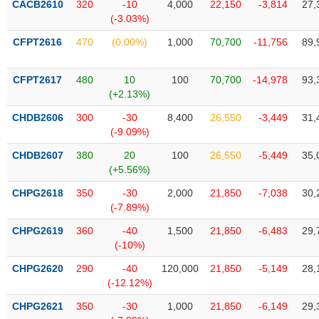
CACB2610
320
-10
4,000
22,150
-3,814
27,
liệu
(-3.03%)
Tâm
CFPT2616
470
(0.00%)
1,000
70,700
-11,756
89,
lý
TIÊU
thị
DÙNG
CFPT2617
480
10
100
70,700
-14,978
93,
trường
KHÔNG
(+2.13%)
THIẾT
CHDB2606
300
-30
8,400
26,550
-3,449
31,
YẾU
(-9.09%)
CHDB2607
380
20
100
26,550
-5,449
35,
(+5.56%)
TIÊU
CHPG2618
350
-30
2,000
21,850
-7,038
30,
DÙNG
(-7.89%)
THIẾT
CHPG2619
360
-40
1,500
21,850
-6,483
29,
YẾU
(-10%)
CHPG2620
290
-40
120,000
21,850
-5,149
28,
(-12.12%)
CHPG2621
350
-30
1,000
21,850
-6,149
29,
CHĂM