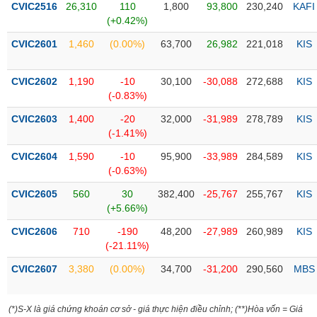
CVIC2516
26,310
110
1,800
93,800
230,240
KAFI
(+0.42%)
Trạng
thái
CVIC2601
1,460
(0.00%)
63,700
26,982
221,018
KIS
NGÀNH
cổ
phiếu
CVIC2602
1,190
-10
30,100
-30,088
272,688
KIS
Quy
(-0.83%)
DOANH
mô
CVIC2603
1,400
-20
32,000
-31,989
278,789
KIS
NGHIỆP
thị
(-1.41%)
trường
CVIC2604
1,590
-10
95,900
-33,989
284,589
KIS
Niêm
(-0.63%)
CỔ
yết
PHIẾU
CVIC2605
560
30
382,400
-25,767
255,767
KIS
Niêm
(+5.66%)
yết
mới
CVIC2606
710
-190
48,200
-27,989
260,989
KIS
PHÁI
(-21.11%)
Niêm
SINH
yết
CVIC2607
3,380
(0.00%)
34,700
-31,200
290,560
MBS
bổ
sung
TRÁI
(*)S-X là giá chứng khoán cơ sở - giá thực hiện điều chỉnh; (**)Hòa vốn = Giá