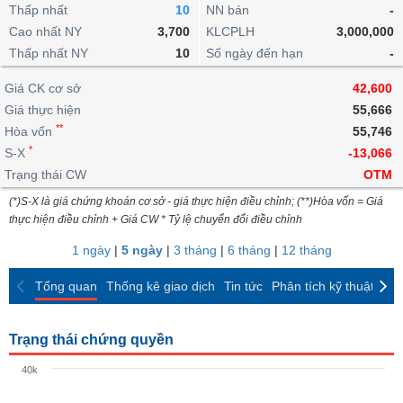
khoản
lai
Thấp nhất
10
NN bán
-
dịch
lỗ
Phân
Vĩ
Thống
Định
Cao nhất NY
3,700
KLCPLH
3,000,000
tích
mô
BẤT
Chứng
IR
Giao
kê
Chứng
giá
Thấp nhất NY
kỹ
10
Số ngày đến hạn
-
ĐỘNG
quyền
Awards
dịch
giao
quyền
thuật
SẢN
Nước
nội
dịch
Trái
Giá CK cơ sở
42,600
ngoài
Tổng
bộ
Bảng
phiếu
Giá thực hiện
55,666
Tin
quan
giá
Đào
doanh
Tự
**
Niên
tức
Hòa vốn
55,746
TÀI
trực
tạo
nghiệp
doanh
Thống
giám
*
S-X
-13,066
CHÍNH
tuyến
kê
Top
Trạng thái CW
OTM
Tài
giao
Bộ
cổ
liệu
(*)S-X là giá chứng khoán cơ sở - giá thực hiện điều chỉnh; (**)Hòa vốn = Giá
dịch
Dịch
lọc
phiếu
cổ
HÀNG
thực hiện điều chỉnh + Giá CW * Tỷ lệ chuyển đổi điều chỉnh
vụ
cổ
Định
đông
HÓA
Bản
phiếu
1 ngày
|
5 ngày
|
3 tháng
|
6 tháng
|
12 tháng
giá
đồ
So
ngành
Tổng quan
Thống kê giao dịch
Tin tức
Phân tích kỹ thuật
CK
sánh
KINH
cổ
Thống
TẾ
phiếu
kê
Trạng thái chứng quyền
giao
Báo
dịch
40k
cáo
THẾ
phân
GIỚI