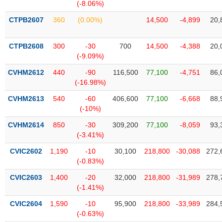
Tất cả
Cổ phiếu
Chỉ số
Chứng chỉ quỹ
Chứng q
(-8.06%)
CTPB2607
360
(0.00%)
14,500
-4,899
20,
Lãnh
đạo
(-)
CTPB2608
300
-30
700
14,500
-4,388
20,
(-9.09%)
Tất cả
Người nội bộ
Người liên quan
Cổ đông lớn
CVHM2612
440
-90
116,500
77,100
-4,751
86,
(-16.98%)
Tin
CVHM2613
540
-60
406,600
77,100
-6,668
88,
tức
(-)
(-10%)
CVHM2614
850
-30
309,200
77,100
-8,059
93,
(-3.41%)
Bài
viết
CVIC2602
1,190
-10
30,100
218,800
-30,088
272,
của
(-0.83%)
tác
giả
CVIC2603
1,400
-20
32,000
218,800
-31,989
278,
(-)
(-1.41%)
CVIC2604
1,590
-10
95,900
218,800
-33,989
284,
Báo
(-0.63%)
cáo