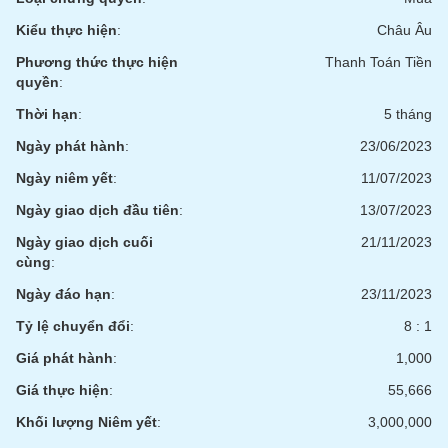
tài
chính
Kiểu thực hiện
:
Châu Âu
Phương thức thực hiện
Thanh Toán Tiền
quyền
:
Thời hạn
:
5 tháng
Ngày phát hành
:
23/06/2023
Ngày niêm yết
:
11/07/2023
Ngày giao dịch đầu tiên
:
13/07/2023
Ngày giao dịch cuối
21/11/2023
cùng
:
Ngày đáo hạn
:
23/11/2023
Tỷ lệ chuyển đổi
:
8 : 1
Giá phát hành
:
1,000
Giá thực hiện
:
55,666
Khối lượng Niêm yết
:
3,000,000