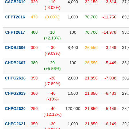
CACB2610
320
-10
4,000
22,150
-3,814
27,
liệu
(-3.03%)
Tâm
CFPT2616
470
(0.00%)
1,000
70,700
-11,756
89,
lý
TIÊU
thị
DÙNG
CFPT2617
480
10
100
70,700
-14,978
93,
trường
KHÔNG
(+2.13%)
THIẾT
CHDB2606
300
-30
8,400
26,550
-3,449
31,
YẾU
(-9.09%)
CHDB2607
380
20
100
26,550
-5,449
35,
(+5.56%)
TIÊU
CHPG2618
350
-30
2,000
21,850
-7,038
30,
DÙNG
(-7.89%)
THIẾT
CHPG2619
360
-40
1,500
21,850
-6,483
29,
YẾU
(-10%)
CHPG2620
290
-40
120,000
21,850
-5,149
28,
(-12.12%)
CHPG2621
350
-30
1,000
21,850
-6,149
29,
CHĂM