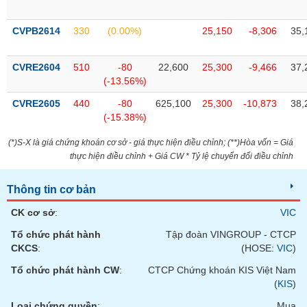
chính
CVPB2614
330
(0.00%)
25,150
-8,306
35,
CVRE2604
510
-80
22,600
25,300
-9,466
37,
Công
(-13.56%)
cụ
đầu
CVRE2605
440
-80
625,100
25,300
-10,873
38,
tư
(-15.38%)
(*)S-X là giá chứng khoán cơ sở - giá thực hiện điều chỉnh; (**)Hòa vốn = Giá
thực hiện điều chỉnh + Giá CW * Tỷ lệ chuyển đổi điều chỉnh
Truyền
thông
Thông tin cơ bản
tài
CK cơ sở
:
VIC
chính
Tổ chức phát hành
Tập đoàn VINGROUP - CTCP
CKCS
:
(HOSE:
VIC
)
Tổ chức phát hành CW
:
CTCP Chứng khoán KIS Việt Nam
Dữ
(
KIS
)
liệu
Loại chứng quyền
:
Mua