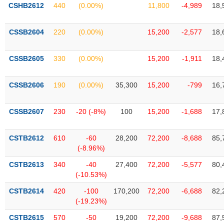
VỤ
CSHB2612
440
(0.00%)
11,800
-4,989
18,
TRUYỀN
THÔNG
CSSB2604
220
(0.00%)
15,200
-2,577
18,
CSSB2605
330
(0.00%)
15,200
-1,911
18,
TIỆN
CSSB2606
190
(0.00%)
35,300
15,200
-799
16,
ÍCH
CSSB2607
230
-20 (-8%)
100
15,200
-1,688
17,
BẤT
CSTB2612
610
-60
28,200
72,200
-8,688
85,
ĐỘNG
(-8.96%)
SẢN
CSTB2613
340
-40
27,400
72,200
-5,577
80,
(-10.53%)
Mã
chứng
CSTB2614
420
-100
170,200
72,200
-6,688
82,
khoán
(-19.23%)
(-)
CSTB2615
570
-50
19,200
72,200
-9,688
87,