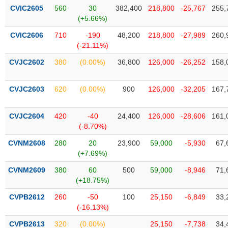
phân
CVIC2605
560
30
382,400
218,800
-25,767
255,
tích
(+5.66%)
(-)
CVIC2606
710
-190
48,200
218,800
-27,989
260,
(-21.11%)
Thuật
ngữ
CVJC2602
380
(0.00%)
36,800
126,000
-26,252
158,
(-)
CVJC2603
620
(0.00%)
900
126,000
-32,205
167,
Dịch
vụ
CVJC2604
420
-40
24,400
126,000
-28,606
161,
(-)
(-8.70%)
CVNM2608
280
20
23,900
59,000
-5,930
67,
Đào
(+7.69%)
tạo
CVNM2609
380
60
500
59,000
-8,946
71,
(+18.75%)
CVPB2612
260
-50
100
25,150
-6,849
33,
(-16.13%)
Sách
tài
CVPB2613
320
(0.00%)
25,150
-7,738
34,