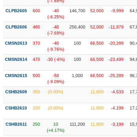
(-7.89%)
SÓC
SỨC
CLPB2605
600
-40
146,700
52,000
-9,999
64,
KHỎE
(-6.25%)
CLPB2606
480
-40
256,400
52,000
-11,979
67,
(-7.69%)
CMSN2613
370
-40
100
66,500
-20,289
90,
TÀI
(-9.76%)
CHÍNH
CMSN2614
470
-30 (-6%)
100
66,500
-23,499
94,
CMSN2615
500
-50
1,000
66,500
-25,289
96,
(-9.09%)
CÔNG
NGHỆ
CSHB2609
350
(0.00%)
11,800
-4,533
17,
THÔNG
TIN
CSHB2610
320
(0.00%)
11,800
-4,199
17,
CSHB2611
250
10
111,200
11,800
-3,199
15,
(+4.17%)
DỊCH