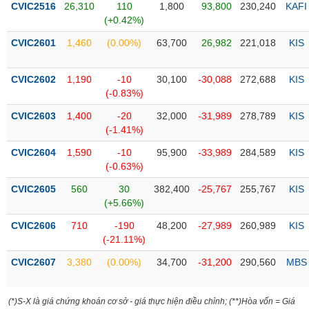
CVIC2516
26,310
110
1,800
93,800
230,240
KAFI
(+0.42%)
Trạng
thái
CVIC2601
1,460
(0.00%)
63,700
26,982
221,018
KIS
NGÀNH
cổ
phiếu
CVIC2602
1,190
-10
30,100
-30,088
272,688
KIS
Quy
(-0.83%)
DOANH
mô
CVIC2603
1,400
-20
32,000
-31,989
278,789
KIS
NGHIỆP
thị
(-1.41%)
trường
CVIC2604
1,590
-10
95,900
-33,989
284,589
KIS
Niêm
(-0.63%)
CỔ
yết
PHIẾU
CVIC2605
560
30
382,400
-25,767
255,767
KIS
Niêm
(+5.66%)
yết
mới
CVIC2606
710
-190
48,200
-27,989
260,989
KIS
PHÁI
(-21.11%)
Niêm
SINH
yết
CVIC2607
3,380
(0.00%)
34,700
-31,200
290,560
MBS
bổ
sung
TRÁI
(*)S-X là giá chứng khoán cơ sở - giá thực hiện điều chỉnh; (**)Hòa vốn = Giá