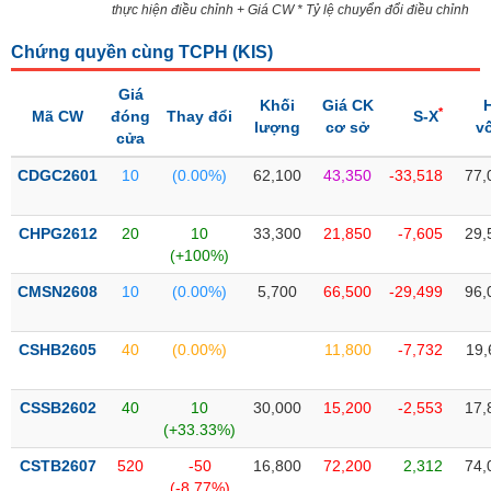
PHIẾU
Hủy
thực hiện điều chỉnh + Giá CW * Tỷ lệ chuyển đổi điều chỉnh
niêm
yết
Chứng quyền cùng TCPH (
KIS
)
Theo
Giá
CÔNG
Khối
Giá CK
dõi
*
Mã CW
đóng
Thay đổi
S-X
CỤ
lượng
cơ sở
v
đặc
cửa
ĐẦU
biệt
TƯ
CDGC2601
10
(0.00%)
62,100
43,350
-33,518
77,
Không
được
CHPG2612
20
10
33,300
21,850
-7,605
29,
ký
XUẤT
(+100%)
quỹ
DỮ
LIỆU
CMSN2608
10
(0.00%)
5,700
66,500
-29,499
96,
Danh
mục
ETF
CSHB2605
40
(0.00%)
11,800
-7,732
19,
TIN
Cổ
MỚI
phiếu
CSSB2602
40
10
30,000
15,200
-2,553
17,
chi
(+33.33%)
Ngành
tiết
(-)
CSTB2607
520
-50
16,800
72,200
2,312
74,
(-8.77%)