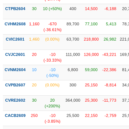
Tổng
VS-
quan
SECTOR
CTPB2604
30
10 (+50%)
400
14,500
-6,188
20,
Giao
dịch
CVHM2608
1,160
-670
89,700
77,100
5,413
78,
(-36.61%)
Tài
chính
CVIC2601
1,460
(0.00%)
63,700
218,800
26,982
221,
NĂNG
Phân
LƯỢNG
tích
CVJC2601
20
-10
111,000
126,000
-43,221
169,
kỹ
(-33.33%)
thuật
CVNM2604
10
-10
6,800
59,000
-22,386
81,
Hồ
(-50%)
NGUYÊN
sơ
VẬT
CVPB2607
20
(0.00%)
300
25,150
-8,814
34,
doanh
LIỆU
nghiệp
CVRE2602
30
20
364,000
25,300
-11,773
37,
Tin
(+200%)
tức
sự
CACB2609
250
-10
25,500
22,150
-2,759
25,
CÔNG
kiện
(-3.85%)
NGHIỆP
Tài