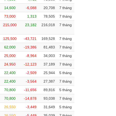
14,600
-6,088
20,708
7 tháng
73,000
1,313
78,505
7 tháng
215,000
23,182
216,018
7 tháng
125,500
-43,721
169,528
7 tháng
62,000
-19,386
81,483
7 tháng
25,000
-8,964
34,003
7 tháng
24,950
-12,123
37,189
7 tháng
22,400
-2,509
25,944
5 tháng
22,400
-3,564
27,387
7 tháng
70,800
-11,656
89,816
5 tháng
70,800
-14,878
93,038
7 tháng
26,550
-3,449
31,649
5 tháng
26,550
-5,449
35,039
7 tháng