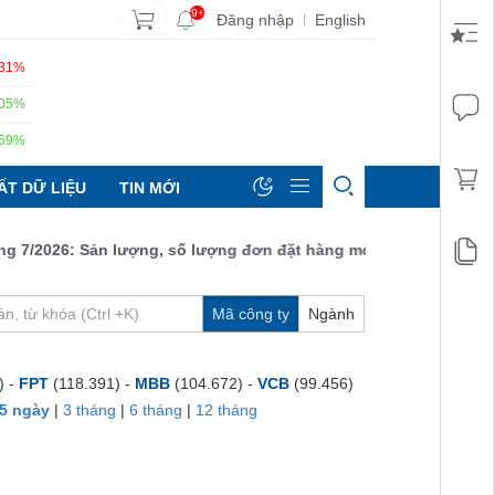
9+
Đăng nhập
English
|
.31%
.05%
.69%
ẤT DỮ LIỆU
TIN MỚI
2026: Sản lượng, số lượng đơn đặt hàng mới và xuất khẩu đều tă
Mã công ty
Ngành
) -
FPT
(118.391) -
MBB
(104.672) -
VCB
(99.456)
5 ngày
|
3 tháng
|
6 tháng
|
12 tháng