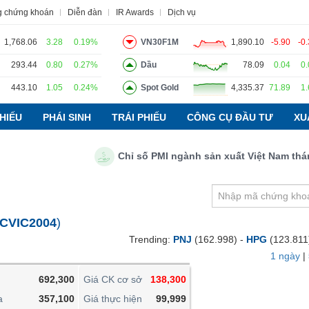
g chứng khoán
Diễn đàn
IR Awards
Dịch vụ
1,768.06
3.28
0.19%
VN30F1M
1,890.10
-5.90
-0
293.44
0.80
0.27%
Dầu
78.09
0.04
0
443.10
1.05
0.24%
Spot Gold
4,335.37
71.89
1
o
Tin tức
Báo cáo phân tích
Thuật ngữ
Dịch vụ
HIẾU
PHÁI SINH
TRÁI PHIẾU
CÔNG CỤ ĐẦU TƯ
XU
Chỉ số PMI ngành sản xuất Việt Nam tháng 7/
VIETSTOCKFINANCE
VĨ MÔ
NGÀNH
CVIC2004
)
DOANH NGHIỆP
Trending:
PNJ
(162.998) -
HPG
(123.811
CỔ PHIẾU
1 ngày
|
PHÁI SINH
692,300
Giá CK cơ sở
138,300
TRÁI PHIẾU
a
357,100
Giá thực hiện
99,999