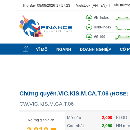
(
)
Đấu trườn
Thứ Bảy, 08/08/2026
17:17:24
Vietstock
VN
|
EN
VN-Index
HNX-Index
VS 100
Tất cả
Tính năng
Ngành
Mã chứng khoán
Lãnh đạ
VĨ MÔ
NGÀNH
DOANH NGHIỆP
CỔ P
Tính năng
(-)
VIETSTOCK
CHỨNG KHOÁN
DOANH NGHIỆP
Chứng quyền.VIC.KIS.M.CA.T.06
(
HOSE:
BẤT ĐỘNG SẢN
CW.VIC.KIS.M.CA.T.06
TÀI CHÍNH
HÀNG HÓA
Mở cửa
2,000
KLGD
Ngừng giao dịch
KINH TẾ
Cao nhất
2,050
NN mu