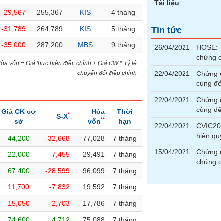
Tài liệu
:
-29,567
255,367
KIS
4 tháng
-31,789
264,789
KIS
5 tháng
Tin tức
-35,000
287,200
MBS
9 tháng
26/04/2021
HOSE: T
chứng 
)Hòa vốn = Giá thực hiện điều chỉnh + Giá CW * Tỷ lệ
chuyển đổi điều chỉnh
22/04/2021
Chứng 
cùng để
22/04/2021
Chứng 
cùng để
Giá CK cơ
Hòa
Thời
*
S-X
**
sở
vốn
hạn
22/04/2021
CVIC200
hiện q
44,200
-32,668
77,028
7 tháng
15/04/2021
Chứng q
22,000
-7,455
29,491
7 tháng
chứng 
67,400
-28,599
96,099
7 tháng
11,700
-7,832
19,592
7 tháng
15,050
-2,703
17,786
7 tháng
74,600
4,712
75,088
7 tháng