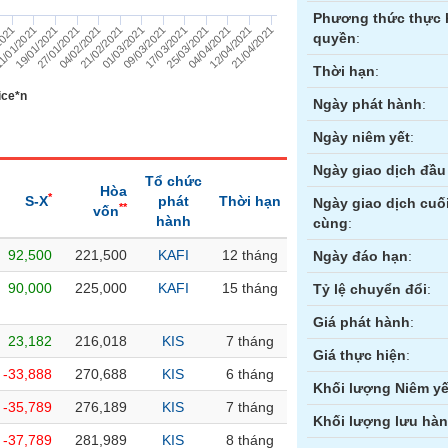
Phương thức thực 
01/03/2021
09/03/2021
2021
17/03/2021
1/01/2021
25/03/2021
19/01/2021
04/04/2021
27/01/2021
12/04/2021
04/02/2021
21/04/2021
21/02/2021
quyền
:
Thời hạn
:
ice*n
Ngày phát hành
:
Ngày niêm yết
:
Ngày giao dịch đầu 
Tổ chức
Hòa
*
S-X
phát
Thời hạn
Ngày giao dịch cuố
**
vốn
hành
cùng
:
92,500
221,500
KAFI
12 tháng
ền
Hợp đồng tương lai
Trái phiếu
Ngày đáo hạn
:
90,000
225,000
KAFI
15 tháng
Tỷ lệ chuyển đổi
:
Giá phát hành
:
23,182
216,018
KIS
7 tháng
Giá thực hiện
:
-33,888
270,688
KIS
6 tháng
Khối lượng Niêm yế
-35,789
276,189
KIS
7 tháng
Khối lượng lưu hà
-37,789
281,989
KIS
8 tháng