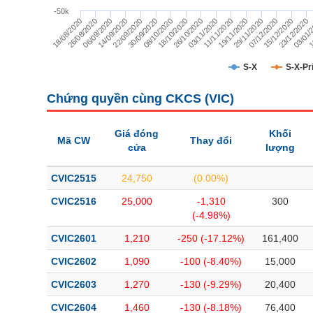
TÀI CHÍNH
-50k
23/12/2020
26/10/2020
26/08/2020
03/01/
03/11/2020
06/09/2020
1
11/11/2020
14/09/2020
19/11/2020
22/09/2020
29/11/2020
30/09/2020
07/12/2020
08/10/2020
15/12/2020
18/10/2020
18/08/2020
CÔNG NGHỆ THÔNG TIN
DỊCH VỤ TRUYỀN THÔNG
S-X
S-X-Pr
TIỆN ÍCH
Chứng quyền cùng CKCS (
VIC
)
BẤT ĐỘNG SẢN
Giá đóng
Khối
Mã CW
Thay đổi
cửa
lượng
Mã chứng khoán
(-)
CVIC2515
24,750
(0.00%)
Tất cả
Cổ phiếu
Chỉ số
Chứng chỉ quỹ
Chứng quy
CVIC2516
25,000
-1,310
300
Lãnh đạo
(-)
(-4.98%)
CVIC2601
1,210
-250 (-17.12%)
161,400
Tất cả
Người nội bộ
Người liên quan
Cổ đông lớn
CVIC2602
1,090
-100 (-8.40%)
15,000
Tin tức
(-)
CVIC2603
1,270
-130 (-9.29%)
20,400
CVIC2604
1,460
-130 (-8.18%)
76,400