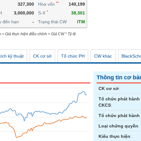
**
327,300
Hòa vốn
140,199
CÔNG CỤ ĐẦU TƯ
*
H
3,000,000
S-X
38,301
XUẤT DỮ LIỆU
y đến hạn
-
Trạng thái CW
ITM
TIN MỚI
n = Giá thực hiện điều chỉnh + Giá CW * Tỷ lệ
ích kỹ thuật
CK cơ sở
Tổ chức PH
CW khác
BlackSch
Thông tin cơ bả
CK cơ sở
:
Tổ chức phát hành
CKCS
:
Tổ chức phát hành
Loại chứng quyền
:
Kiểu thực hiện
: