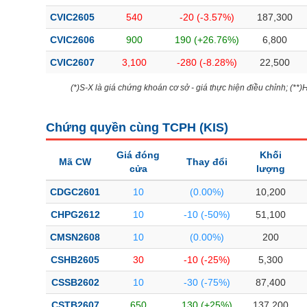
Bài viết của tác giả
(-)
CVIC2605
540
-20 (-3.57%)
187,300
CVIC2606
900
190 (+26.76%)
6,800
Báo cáo phân tích
(-)
CVIC2607
3,100
-280 (-8.28%)
22,500
(*)S-X là giá chứng khoán cơ sở - giá thực hiện điều chỉnh; (**
Thuật ngữ
(-)
Chứng quyền cùng TCPH (
KIS
)
Dịch vụ
(-)
Giá đóng
Khối
Mã CW
Thay đổi
cửa
lượng
Đào tạo
CDGC2601
10
(0.00%)
10,200
Sách tài chính
CHPG2612
10
-10 (-50%)
51,100
Công cụ đầu tư
CMSN2608
10
(0.00%)
200
Truyền thông tài chính
CSHB2605
30
-10 (-25%)
5,300
Dữ liệu tài chính
CSSB2602
10
-30 (-75%)
87,400
CSTB2607
650
130 (+25%)
137,200