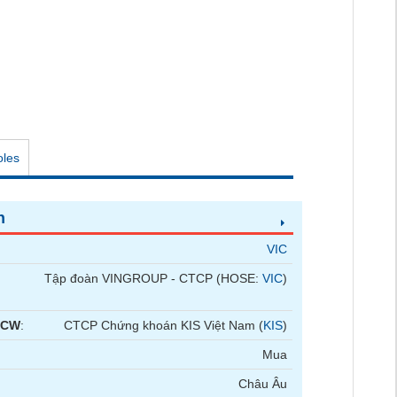
oles
n
VIC
Tập đoàn VINGROUP - CTCP (HOSE:
VIC
)
 CW
:
CTCP Chứng khoán KIS Việt Nam (
KIS
)
Mua
Châu Âu