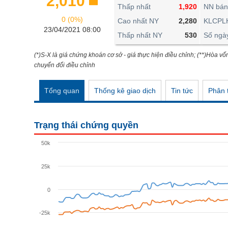
2,010
THẾ GIỚI
Thấp nhất
1,920
NN bán
0 (0%)
ĐÔNG DƯƠNG
Cao nhất NY
2,280
KLCPL
23/04/2021 08:00
Thấp nhất NY
530
Số ngà
TÀI CHÍNH CÁ NHÂN
PHÂN TÍCH
(*)S-X là giá chứng khoán cơ sở - giá thực hiện điều chỉnh; (**)Hòa vố
chuyển đổi điều chỉnh
Ngành
(-)
Tổng quan
Thống kê giao dịch
Tin tức
Phân t
VS-SECTOR
NĂNG LƯỢNG
Trạng thái chứng quyền
NGUYÊN VẬT LIỆU
50k
CÔNG NGHIỆP
25k
TIÊU DÙNG KHÔNG THIẾT YẾU
TIÊU DÙNG THIẾT YẾU
0
CHĂM SÓC SỨC KHỎE
-25k