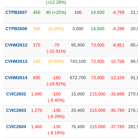
Tất cả
Cổ phiếu
Chỉ số
Chứng chỉ quỹ
Chứng q
(+12.28%)
CTPB2607
450
90 (+25%)
100
14,600
-4,799
21,
Lãnh
đạo
(-)
CTPB2608
300
(0.00%)
3,000
14,600
-4,288
20,
Tất cả
Người nội bộ
Người liên quan
Cổ đông lớn
CVHM2612
370
-70
95,900
73,000
-8,851
85,
(-15.91%)
Tin
CVHM2613
540
(0.00%)
743,100
73,000
-10,768
88,
tức
(-)
CVHM2614
690
-160
672,700
73,000
-12,159
91,
(-18.82%)
Bài
viết
CVIC2602
1,090
-100
15,000
215,000
-33,888
270,
của
(-8.40%)
tác
giả
CVIC2603
1,270
-130
20,400
215,000
-35,789
276,
(-)
(-9.29%)
CVIC2604
1,460
-130
76,400
215,000
-37,789
281,
Báo
(-8.18%)
cáo