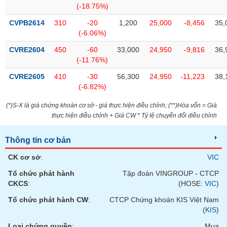
chính
(-18.75%)
CVPB2614
310
-20
1,200
25,000
-8,456
35,
(-6.06%)
CVRE2604
450
-60
33,000
24,950
-9,816
36,
Công
(-11.76%)
cụ
đầu
CVRE2605
410
-30
56,300
24,950
-11,223
38,
tư
(-6.82%)
(*)S-X là giá chứng khoán cơ sở - giá thực hiện điều chỉnh; (**)Hòa vốn = Giá
thực hiện điều chỉnh + Giá CW * Tỷ lệ chuyển đổi điều chỉnh
Truyền
thông
Thông tin cơ bản
tài
CK cơ sở
:
VIC
chính
Tổ chức phát hành
Tập đoàn VINGROUP - CTCP
CKCS
:
(HOSE:
VIC
)
Tổ chức phát hành CW
:
CTCP Chứng khoán KIS Việt Nam
Dữ
(
KIS
)
liệu
Loại chứng quyền
:
Mua