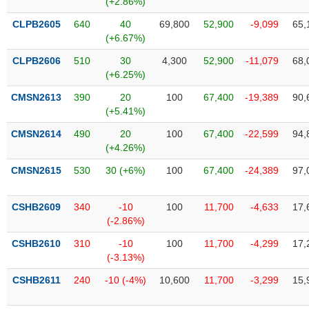
(+2.86%)
SÓC
SỨC
CLPB2605
640
40
69,800
52,900
-9,099
65,
KHỎE
(+6.67%)
CLPB2606
510
30
4,300
52,900
-11,079
68,
(+6.25%)
CMSN2613
390
20
100
67,400
-19,389
90,
TÀI
(+5.41%)
CHÍNH
CMSN2614
490
20
100
67,400
-22,599
94,
(+4.26%)
CMSN2615
530
30 (+6%)
100
67,400
-24,389
97,
CÔNG
NGHỆ
CSHB2609
340
-10
100
11,700
-4,633
17,
THÔNG
(-2.86%)
TIN
CSHB2610
310
-10
100
11,700
-4,299
17,
(-3.13%)
CSHB2611
240
-10 (-4%)
10,600
11,700
-3,299
15,
DỊCH