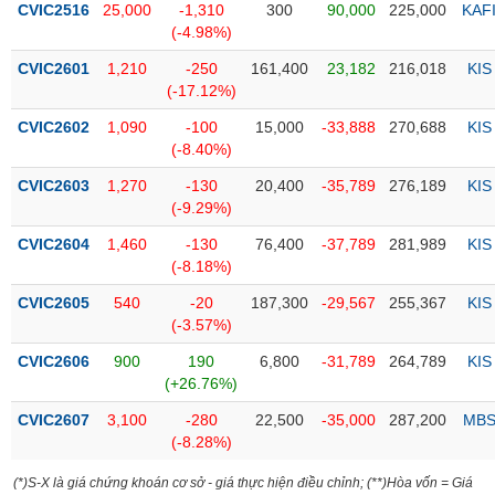
CVIC2516
25,000
-1,310
300
90,000
225,000
KAF
(-4.98%)
Trạng
thái
CVIC2601
1,210
-250
161,400
23,182
216,018
KIS
NGÀNH
cổ
(-17.12%)
phiếu
CVIC2602
1,090
-100
15,000
-33,888
270,688
KIS
Quy
(-8.40%)
DOANH
mô
CVIC2603
1,270
-130
20,400
-35,789
276,189
KIS
NGHIỆP
thị
(-9.29%)
trường
CVIC2604
1,460
-130
76,400
-37,789
281,989
KIS
Niêm
(-8.18%)
CỔ
yết
PHIẾU
CVIC2605
540
-20
187,300
-29,567
255,367
KIS
Niêm
(-3.57%)
yết
mới
CVIC2606
900
190
6,800
-31,789
264,789
KIS
PHÁI
(+26.76%)
Niêm
SINH
yết
CVIC2607
3,100
-280
22,500
-35,000
287,200
MB
bổ
(-8.28%)
sung
TRÁI
(*)S-X là giá chứng khoán cơ sở - giá thực hiện điều chỉnh; (**)Hòa vốn = Giá