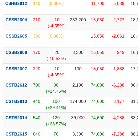
VỤ
CSHB2612
440
(0.00%)
11,700
-5,089
18,
TRUYỀN
THÔNG
CSSB2604
210
-10
253,200
15,050
-2,727
18,
(-4.55%)
CSSB2605
330
(0.00%)
15,050
-2,061
18,
TIỆN
CSSB2606
170
-20
3,300
15,050
-949
16,
ÍCH
(-10.53%)
CSSB2607
220
-10
100
15,050
-1,838
17,
(-4.35%)
BẤT
CSTB2612
700
90
2,100
74,600
-6,288
86,
ĐỘNG
(+14.75%)
SẢN
CSTB2613
440
100
174,000
74,600
-3,177
81,
(+29.41%)
Mã
chứng
CSTB2614
540
120
39,000
74,600
-4,288
83,
khoán
(+28.57%)
(-)
CSTB2615
640
70
3,300
74,600
-7,288
88,