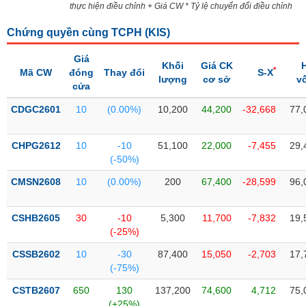
PHIẾU
Hủy
thực hiện điều chỉnh + Giá CW * Tỷ lệ chuyển đổi điều chỉnh
niêm
yết
Chứng quyền cùng TCPH (
KIS
)
Theo
Giá
CÔNG
Khối
Giá CK
dõi
*
Mã CW
đóng
Thay đổi
S-X
CỤ
lượng
cơ sở
v
đặc
cửa
ĐẦU
biệt
TƯ
CDGC2601
10
(0.00%)
10,200
44,200
-32,668
77,
Không
được
CHPG2612
10
-10
51,100
22,000
-7,455
29,
ký
XUẤT
(-50%)
quỹ
DỮ
LIỆU
CMSN2608
10
(0.00%)
200
67,400
-28,599
96,
Danh
mục
ETF
CSHB2605
30
-10
5,300
11,700
-7,832
19,
TIN
(-25%)
Cổ
MỚI
phiếu
CSSB2602
10
-30
87,400
15,050
-2,703
17,
chi
(-75%)
Ngành
tiết
(-)
CSTB2607
650
130
137,200
74,600
4,712
75,
(+25%)