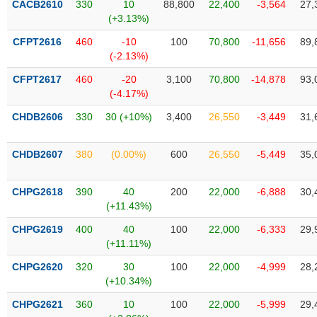
CACB2610
330
10
88,800
22,400
-3,564
27,
liệu
(+3.13%)
Tâm
CFPT2616
460
-10
100
70,800
-11,656
89,
lý
(-2.13%)
TIÊU
thị
DÙNG
CFPT2617
460
-20
3,100
70,800
-14,878
93,
trường
KHÔNG
(-4.17%)
THIẾT
CHDB2606
330
30 (+10%)
3,400
26,550
-3,449
31,
YẾU
CHDB2607
380
(0.00%)
600
26,550
-5,449
35,
TIÊU
CHPG2618
390
40
200
22,000
-6,888
30,
DÙNG
(+11.43%)
THIẾT
CHPG2619
400
40
100
22,000
-6,333
29,
YẾU
(+11.11%)
CHPG2620
320
30
100
22,000
-4,999
28,
(+10.34%)
CHPG2621
360
10
100
22,000
-5,999
29,
CHĂM