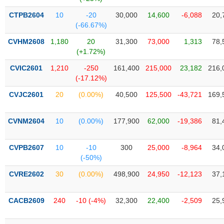
Tổng
VS-
quan
SECTOR
CTPB2604
10
-20
30,000
14,600
-6,088
20,
(-66.67%)
Giao
dịch
CVHM2608
1,180
20
31,300
73,000
1,313
78,
(+1.72%)
Tài
chính
CVIC2601
1,210
-250
161,400
215,000
23,182
216,
NĂNG
(-17.12%)
Phân
LƯỢNG
tích
CVJC2601
20
(0.00%)
40,500
125,500
-43,721
169,
kỹ
thuật
CVNM2604
10
(0.00%)
177,900
62,000
-19,386
81,
Hồ
NGUYÊN
sơ
VẬT
CVPB2607
10
-10
300
25,000
-8,964
34,
doanh
LIỆU
(-50%)
nghiệp
CVRE2602
30
(0.00%)
498,900
24,950
-12,123
37,
Tin
tức
sự
CACB2609
240
-10 (-4%)
32,300
22,400
-2,509
25,
CÔNG
kiện
NGHIỆP
Tài