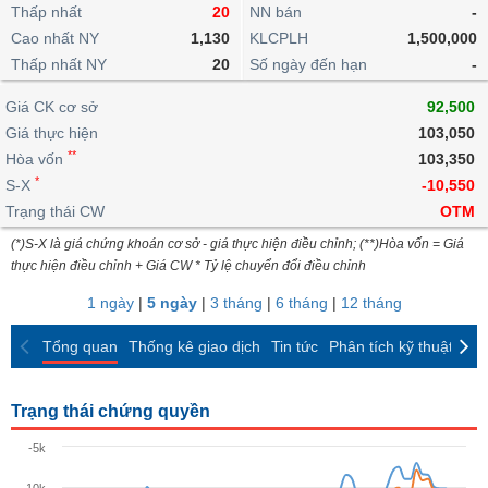
khoản
lai
Thấp nhất
20
NN bán
-
dịch
lỗ
Phân
Vĩ
Thống
Định
Cao nhất NY
1,130
KLCPLH
1,500,000
tích
mô
BẤT
Chứng
IR
Giao
kê
Chứng
giá
Thấp nhất NY
kỹ
20
Số ngày đến hạn
-
ĐỘNG
quyền
Awards
dịch
giao
quyền
thuật
SẢN
Nước
nội
dịch
Trái
Giá CK cơ sở
92,500
ngoài
Tổng
bộ
Bảng
phiếu
Giá thực hiện
103,050
Tin
quan
giá
Đào
doanh
Tự
**
Niên
tức
Hòa vốn
103,350
TÀI
trực
tạo
nghiệp
doanh
Thống
giám
*
S-X
-10,550
CHÍNH
tuyến
kê
Top
Trạng thái CW
OTM
Tài
giao
Bộ
cổ
liệu
(*)S-X là giá chứng khoán cơ sở - giá thực hiện điều chỉnh; (**)Hòa vốn = Giá
dịch
Dịch
lọc
phiếu
cổ
HÀNG
thực hiện điều chỉnh + Giá CW * Tỷ lệ chuyển đổi điều chỉnh
vụ
cổ
Định
đông
HÓA
Bản
phiếu
1 ngày
|
5 ngày
|
3 tháng
|
6 tháng
|
12 tháng
giá
đồ
So
ngành
Tổng quan
Thống kê giao dịch
Tin tức
Phân tích kỹ thuật
CK
sánh
KINH
cổ
Thống
TẾ
phiếu
kê
Trạng thái chứng quyền
giao
Báo
dịch
-5k
cáo
THẾ
phân
GIỚI