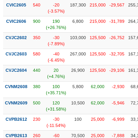
phân
CVIC2605
540
-20
187,300
215,000
-29,567
255,
tích
(-3.57%)
(-)
CVIC2606
900
190
6,800
215,000
-31,789
264,
(+26.76%)
Thuật
ngữ
CVJC2602
350
-30
103,000
125,500
-26,752
157,
(-)
(-7.89%)
CVJC2603
580
-40
267,000
125,500
-32,705
167,
(-6.45%)
Dịch
vụ
CVJC2604
440
20
26,900
125,500
-29,106
161,
(-)
(+4.76%)
CVNM2608
380
100
5,800
62,000
-2,930
68,
Đào
(+35.71%)
tạo
CVNM2609
500
120
10,500
62,000
-5,946
72,
(+31.58%)
CVPB2612
230
-30
100
25,000
-6,999
33,
(-11.54%)
Sách
tài
CVPB2613
260
-60
70,500
25,000
-7,888
34,