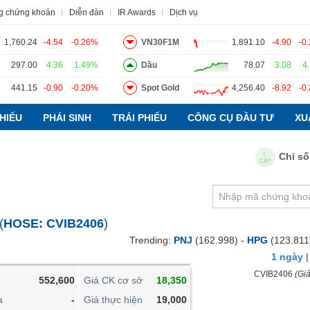
g chứng khoán
Diễn đàn
IR Awards
Dịch vụ
1,760.24
-4.54
-0.26%
VN30F1M
1,891.10
-4.90
-0
297.00
4.36
1.49%
Dầu
78.07
3.08
4
441.15
-0.90
-0.20%
Spot Gold
4,256.40
-8.92
-0
o
Tin tức
Báo cáo phân tích
Thuật ngữ
Dịch vụ
HIẾU
PHÁI SINH
TRÁI PHIẾU
CÔNG CỤ ĐẦU TƯ
XU
Chỉ số PMI
VIETSTOCKFINANCE
VĨ MÔ
NGÀNH
(
HOSE:
CVIB2406
)
DOANH NGHIỆP
Trending:
PNJ
(162.998) -
HPG
(123.811
CỔ PHIẾU
1 ngày
PHÁI SINH
CVIB2406
(Giá
552,600
Giá CK cơ sở
18,350
TRÁI PHIẾU
a
-
Giá thực hiện
19,000