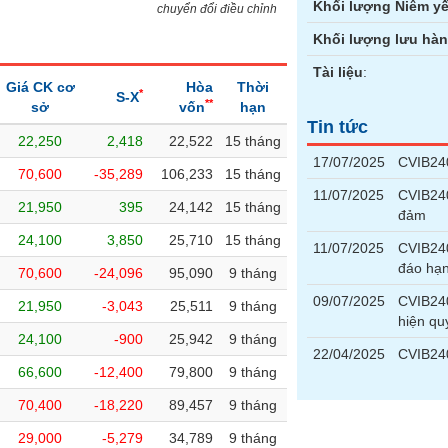
Khối lượng Niêm yế
chuyển đổi điều chỉnh
Khối lượng lưu hà
Tài liệu
:
Giá CK cơ
Hòa
Thời
*
S-X
**
sở
vốn
hạn
Tin tức
22,250
2,418
22,522
15 tháng
17/07/2025
CVIB240
70,600
-35,289
106,233
15 tháng
11/07/2025
CVIB240
21,950
395
24,142
15 tháng
đảm
24,100
3,850
25,710
15 tháng
11/07/2025
CVIB24
đáo hạ
70,600
-24,096
95,090
9 tháng
09/07/2025
CVIB240
21,950
-3,043
25,511
9 tháng
hiện qu
24,100
-900
25,942
9 tháng
22/04/2025
CVIB240
66,600
-12,400
79,800
9 tháng
70,400
-18,220
89,457
9 tháng
29,000
-5,279
34,789
9 tháng