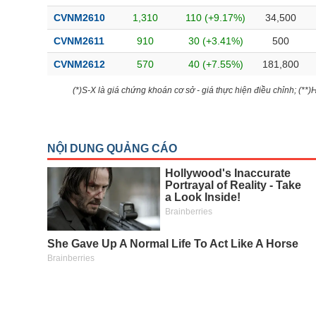
CVNM2610
1,310
110 (+9.17%)
34,500
CVNM2611
910
30 (+3.41%)
500
CVNM2612
570
40 (+7.55%)
181,800
(*)S-X là giá chứng khoán cơ sở - giá thực hiện điều chỉnh; (**