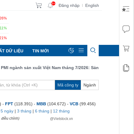
9+
Đăng nhập
English
|
.26%
.11%
.21%
ẤT DỮ LIỆU
TIN MỚI
 ngành sản xuất Việt Nam tháng 7/2026: Sản lượng, số lượng đơn 
Mã công ty
Ngành
) -
FPT
(118.391) -
MBB
(104.672) -
VCB
(99.456)
|
5 ngày
|
3 tháng
|
6 tháng
|
12 tháng
 điều chỉnh)
@Vietstock.vn