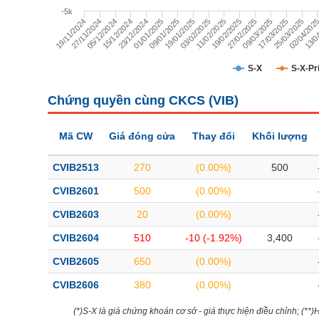
TÀI CHÍNH
-5k
13/0
19/11/2024
27/11/2024
05/12/2024
15/12/2024
23/12/2024
01/01/2025
09/01/2025
19/01/2025
03/02/2025
11/02/2025
19/02/2025
27/02/2025
09/03/2025
17/03/2025
25/03/2025
02/04/202
CÔNG NGHỆ THÔNG TIN
DỊCH VỤ TRUYỀN THÔNG
S-X
S-X-Pr
TIỆN ÍCH
Chứng quyền cùng CKCS (
VIB
)
BẤT ĐỘNG SẢN
Mã CW
Giá đóng cửa
Thay đổi
Khối lượng
Mã chứng khoán
(-)
CVIB2513
270
(0.00%)
500
Tất cả
Cổ phiếu
Chỉ số
Chứng chỉ quỹ
Chứng quy
CVIB2601
500
(0.00%)
CVIB2603
20
(0.00%)
Lãnh đạo
(-)
CVIB2604
510
-10 (-1.92%)
3,400
Tất cả
Người nội bộ
Người liên quan
Cổ đông lớn
CVIB2605
650
(0.00%)
CVIB2606
380
(0.00%)
Tin tức
(-)
(*)S-X là giá chứng khoán cơ sở - giá thực hiện điều chỉnh; (**