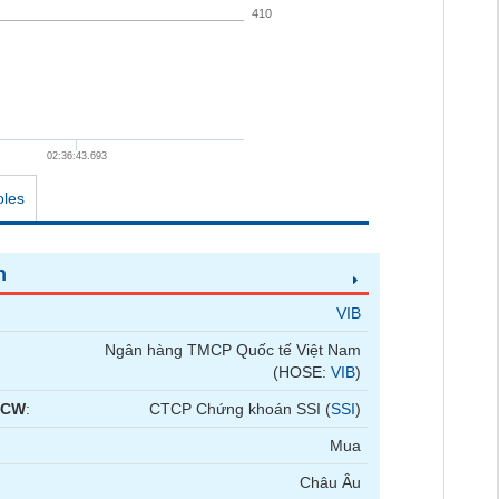
410
02:36:43.693
oles
n
VIB
Ngân hàng TMCP Quốc tế Việt Nam
(HOSE:
VIB
)
 CW
:
CTCP Chứng khoán SSI (
SSI
)
Mua
Châu Âu