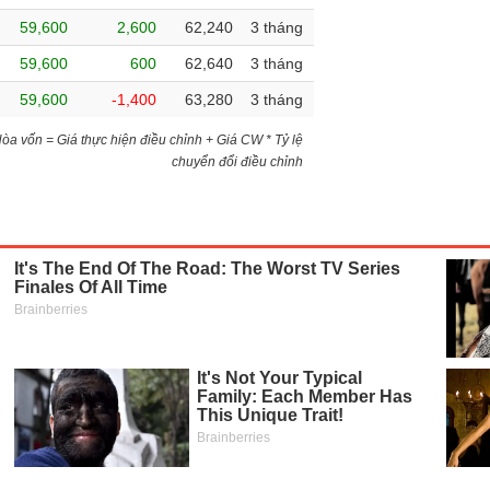
59,600
2,600
62,240
3 tháng
59,600
600
62,640
3 tháng
59,600
-1,400
63,280
3 tháng
)Hòa vốn = Giá thực hiện điều chỉnh + Giá CW * Tỷ lệ
chuyển đổi điều chỉnh