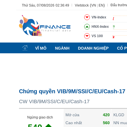
(
)
Đấu trườn
Thứ Sáu, 07/08/2026
02:36:50
Vietstock
VN
|
EN
VN-Index
HNX-Index
VS 100
Tất cả
Tính năng
Ngành
Mã chứng khoán
Lãnh đạ
VĨ MÔ
NGÀNH
DOANH NGHIỆP
CỔ P
Tính năng
(-)
VIETSTOCK
CHỨNG KHOÁN
DOANH NGHIỆP
Chứng quyền VIB/9M/SSI/C/EU/Cash-17
BẤT ĐỘNG SẢN
CW VIB/9M/SSI/C/EU/Cash-17
TÀI CHÍNH
HÀNG HÓA
Mở cửa
420
KLGD
Ngừng giao dịch
KINH TẾ
Cao nhất
560
NN mu