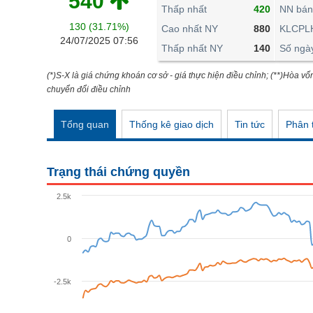
540
THẾ GIỚI
Thấp nhất
420
NN bán
130 (31.71%)
ĐÔNG DƯƠNG
Cao nhất NY
880
KLCPL
24/07/2025 07:56
Thấp nhất NY
140
Số ngà
TÀI CHÍNH CÁ NHÂN
PHÂN TÍCH
(*)S-X là giá chứng khoán cơ sở - giá thực hiện điều chỉnh; (**)Hòa vố
chuyển đổi điều chỉnh
Ngành
(-)
Tổng quan
Thống kê giao dịch
Tin tức
Phân t
VS-SECTOR
NĂNG LƯỢNG
Trạng thái chứng quyền
NGUYÊN VẬT LIỆU
2.5k
CÔNG NGHIỆP
TIÊU DÙNG KHÔNG THIẾT YẾU
0
TIÊU DÙNG THIẾT YẾU
-2.5k
CHĂM SÓC SỨC KHỎE