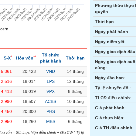
Phương thức thực 
4/2025
21/04/2025
04/05/2025
12/05/2025
20/05/2025
28/05/2025
05/06/2025
15/06/2025
23/06/2025
01/07/2025
09/07/2025
17/07/2025
5
quyền
:
Thời hạn
:
ice*n
Ngày phát hành
:
Ngày niêm yết
:
Ngày giao dịch đầu 
Tổ chức
*
**
S-X
Hòa vốn
Thời hạn
phát hành
Ngày giao dịch cuố
cùng
:
-5,361
20,423
VND
14 tháng
ền
Hợp đồng tương lai
Trái phiếu
Ngày đáo hạn
:
-2,516
18,014
LPS
12 tháng
Tỷ lệ chuyển đổi
:
-4,413
19,019
VPX
8 tháng
TLCĐ điều chỉnh
:
-2,990
18,507
ACBS
10 tháng
Giá phát hành
:
-4,450
20,300
PHS
10 tháng
Giá thực hiện
:
-2,950
18,260
MBS
6 tháng
Giá TH điều chỉnh
:
)Hòa vốn = Giá thực hiện điều chỉnh + Giá CW * Tỷ lệ