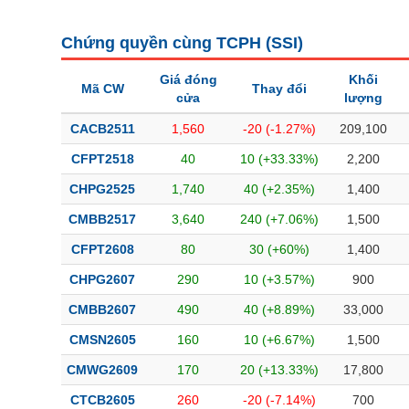
Bài viết của tác giả
(-)
Chứng quyền cùng TCPH (
SSI
)
Báo cáo phân tích
(-)
Giá đóng
Khối
Mã CW
Thay đổi
cửa
lượng
Thuật ngữ
(-)
CACB2511
1,560
-20 (-1.27%)
209,100
CFPT2518
40
10 (+33.33%)
2,200
Dịch vụ
(-)
CHPG2525
1,740
40 (+2.35%)
1,400
CMBB2517
3,640
240 (+7.06%)
1,500
Đào tạo
CFPT2608
80
30 (+60%)
1,400
Sách tài chính
CHPG2607
290
10 (+3.57%)
900
Công cụ đầu tư
CMBB2607
490
40 (+8.89%)
33,000
Truyền thông tài chính
CMSN2605
160
10 (+6.67%)
1,500
Dữ liệu tài chính
CMWG2609
170
20 (+13.33%)
17,800
CTCB2605
260
-20 (-7.14%)
700