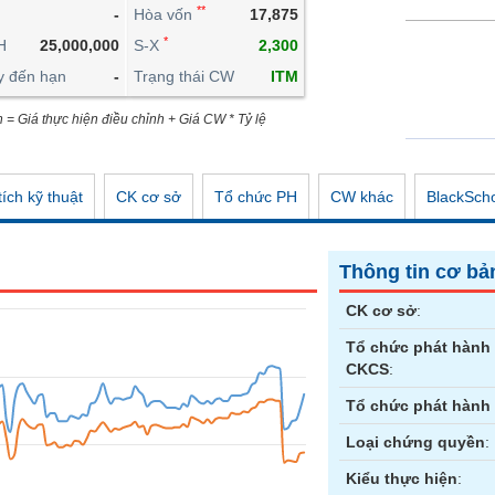
**
-
Hòa vốn
17,875
CÔNG CỤ ĐẦU TƯ
*
H
25,000,000
S-X
2,300
XUẤT DỮ LIỆU
y đến hạn
-
Trạng thái CW
ITM
TIN MỚI
n = Giá thực hiện điều chỉnh + Giá CW * Tỷ lệ
ích kỹ thuật
CK cơ sở
Tổ chức PH
CW khác
BlackSch
Thông tin cơ bả
CK cơ sở
:
Tổ chức phát hành
CKCS
:
Tổ chức phát hành
Loại chứng quyền
:
Kiểu thực hiện
: