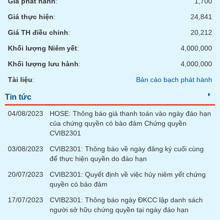
Tổng
Giá phát hành
:
1,700
VS-
quan
SECTOR
Giá thực hiện
:
24,841
Giao
Giá TH điều chỉnh
:
20,212
dịch
Khối lượng Niêm yết
:
4,000,000
Tài
chính
Khối lượng lưu hành
:
4,000,000
NĂNG
Phân
Tài liệu
:
Bản cáo bạch phát hành
LƯỢNG
tích
Tin tức
kỹ
thuật
04/08/2023
HOSE: Thông báo giá thanh toán vào ngày đáo hạn
của chứng quyền có bảo đảm Chứng quyền
Hồ
NGUYÊN
CVIB2301
sơ
VẬT
doanh
03/08/2023
CVIB2301: Thông báo về ngày đăng ký cuối cùng
LIỆU
nghiệp
để thực hiện quyền do đáo hạn
Tin
20/07/2023
CVIB2301: Quyết định về việc hủy niêm yết chứng
tức
quyền có bảo đảm
sự
17/07/2023
CVIB2301: Thông báo ngày ĐKCC lập danh sách
CÔNG
kiện
người sở hữu chứng quyền tại ngày đáo hạn
NGHIỆP
Tài