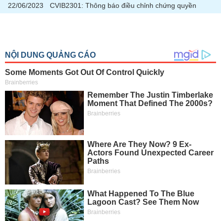
22/06/2023
CVIB2301: Thông báo điều chỉnh chứng quyền
liệu
Tâm
lý
TIÊU
thị
DÙNG
trường
KHÔNG
THIẾT
YẾU
TIÊU
DÙNG
THIẾT
YẾU
CHĂM