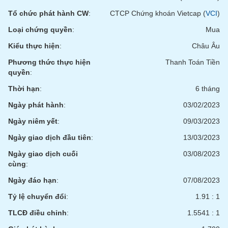
PHIẾU
Hủy
niêm
Tổ chức phát hành CW
:
CTCP Chứng khoán Vietcap (
VCI
)
yết
Loại chứng quyền
:
Mua
Theo
Kiểu thực hiện
:
Châu Âu
CÔNG
dõi
CỤ
đặc
Phương thức thực hiện
Thanh Toán Tiền
ĐẦU
biệt
quyền
:
TƯ
Không
Thời hạn
:
6 tháng
được
Ngày phát hành
:
03/02/2023
ký
XUẤT
quỹ
Ngày niêm yết
:
09/03/2023
DỮ
LIỆU
Danh
Ngày giao dịch đầu tiên
:
13/03/2023
mục
Ngày giao dịch cuối
03/08/2023
ETF
cùng
:
TIN
Cổ
MỚI
Ngày đáo hạn
:
07/08/2023
phiếu
Tỷ lệ chuyển đổi
:
1.91 : 1
chi
Ngành
tiết
(-)
TLCĐ điều chỉnh
:
1.5541 : 1