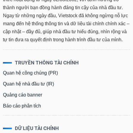
VỤ
thành người bạn đồng hành đáng tin cậy của nhà đầu tư.
TRUYỀN
THÔNG
Ngay từ những ngày đầu, Vietstock đã không ngừng nỗ lực
mang đến hệ thống thông tin và dữ liệu tài chính chính xác –
cập nhật – đầy đủ, giúp nhà đầu tư hiểu đúng, nhìn rộng và
tự tin đưa ra quyết định trong hành trình đầu tư của mình.
TIỆN
ÍCH
TRUYỀN THÔNG TÀI CHÍNH
Quan hệ công chúng (PR)
BẤT
Quan hệ nhà đầu tư (IR)
ĐỘNG
SẢN
Quảng cáo banner
Báo cáo phân tích
Mã
chứng
khoán
(-)
DỮ LIỆU TÀI CHÍNH