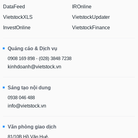
Tất cả
Cổ phiếu
Chỉ số
Chứng chỉ quỹ
Chứng q
DataFeed
IROnline
VietstockXLS
VietstockUpdater
Lãnh
đạo
InvestOnline
VietstockFinance
(-)
Tất cả
Người nội bộ
Người liên quan
Cổ đông lớn
Quảng cáo & Dịch vụ
Tin
0908 169 898 - (028) 3848 7238
tức
kinhdoanh@vietstock.vn
(-)
Bài
Sáng tạo nội dung
viết
của
0938 046 488
tác
info@vietstock.vn
giả
(-)
Văn phòng giao dịch
Báo
cáo
81/10B Hồ Văn Huê,