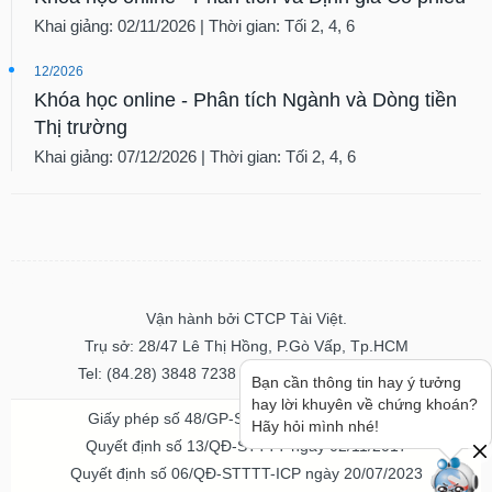
chính
Khai giảng: 02/11/2026 | Thời gian: Tối 2, 4, 6
12/2026
Khóa học online - Phân tích Ngành và Dòng tiền
Công
Thị trường
cụ
đầu
Khai giảng: 07/12/2026 | Thời gian: Tối 2, 4, 6
tư
Truyền
thông
Vận hành bởi CTCP Tài Việt.
tài
Trụ sở: 28/47 Lê Thị Hồng, P.Gò Vấp, Tp.HCM
chính
Tel: (84.28) 3848 7238 - Fax: (84.28) 3848 7237
Bạn cần thông tin hay ý tưởng
hay lời khuyên về chứng khoán?
Giấy phép số 48/GP-STTTT ngày 04/11/2016
Hãy hỏi mình nhé!
Quyết định số 13/QĐ-STTTT ngày 02/11/2017
Dữ
Quyết định số 06/QĐ-STTTT-ICP ngày 20/07/2023
liệu