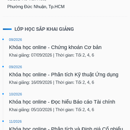
phân
Phường Đức Nhuận, Tp.HCM
tích
(-)
LỚP HỌC SẮP KHAI GIẢNG
Thuật
ngữ
(-)
09/2026
Khóa học online - Chứng khoán Cơ bản
Khai giảng: 07/09/2026 | Thời gian: Tối 2, 4, 6
Dịch
vụ
(-)
09/2026
Khóa học online - Phân tích Kỹ thuật Ứng dụng
Khai giảng: 16/09/2026 | Thời gian: Tối 2, 4, 6
Đào
tạo
10/2026
Khóa học online - Đọc hiểu Báo cáo Tài chính
Khai giảng: 05/10/2026 | Thời gian: Tối 2, 4, 6
Sách
11/2026
tài
Khóa học online - Phân tích và Định giá Cổ phiếu