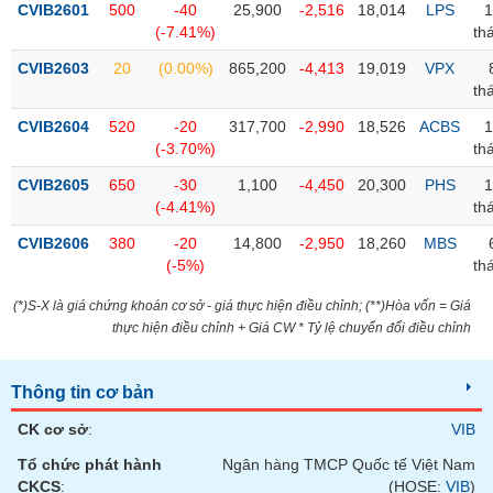
CVIB2601
500
-40
25,900
-2,516
18,014
LPS
1
(-7.41%)
th
Trạng
thái
CVIB2603
20
(0.00%)
865,200
-4,413
19,019
VPX
NGÀNH
cổ
th
phiếu
CVIB2604
520
-20
317,700
-2,990
18,526
ACBS
1
Quy
(-3.70%)
th
DOANH
mô
CVIB2605
650
-30
1,100
-4,450
20,300
PHS
1
NGHIỆP
thị
(-4.41%)
th
trường
CVIB2606
380
-20
14,800
-2,950
18,260
MBS
Niêm
(-5%)
th
CỔ
yết
PHIẾU
(*)S-X là giá chứng khoán cơ sở - giá thực hiện điều chỉnh; (**)Hòa vốn = Giá
Niêm
thực hiện điều chỉnh + Giá CW * Tỷ lệ chuyển đổi điều chỉnh
yết
mới
PHÁI
Thông tin cơ bản
Niêm
SINH
yết
CK cơ sở
:
VIB
bổ
sung
Tổ chức phát hành
Ngân hàng TMCP Quốc tế Việt Nam
TRÁI
CKCS
:
(HOSE:
VIB
)