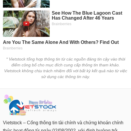
SÓC
SỨC
KHỎE
TÀI
CHÍNH
* Vietstock tổng hợp thông tin từ các nguồn đáng tin cậy vào thời
điểm công bố cho mục đích cung cấp thông tin tham khảo.
Vietstock không chịu trách nhiệm đối với bất kỳ kết quả nào từ việc
sử dụng các thông tin này.
CÔNG
NGHỆ
THÔNG
TIN
Vietstock – Cổng thông tin tài chính và chứng khoán chính
DỊCH
thức hoạt động từ ngày 02/08/2002, với định hướng trở