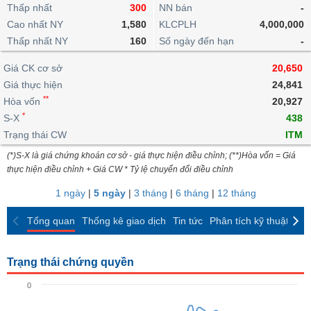
khoản
lai
Thấp nhất
300
NN bán
-
dịch
lỗ
Phân
Vĩ
Thống
Định
Cao nhất NY
1,580
KLCPLH
4,000,000
tích
mô
BẤT
Chứng
IR
Giao
kê
Chứng
giá
Thấp nhất NY
kỹ
160
Số ngày đến hạn
-
ĐỘNG
quyền
Awards
dịch
giao
quyền
thuật
SẢN
Nước
nội
dịch
Trái
Giá CK cơ sở
20,650
ngoài
Tổng
bộ
Bảng
phiếu
Giá thực hiện
24,841
Tin
quan
giá
Đào
doanh
Tự
**
Niên
tức
Hòa vốn
20,927
TÀI
trực
tạo
nghiệp
doanh
Thống
giám
*
S-X
438
CHÍNH
tuyến
kê
Top
Trạng thái CW
ITM
Tài
giao
Bộ
cổ
liệu
(*)S-X là giá chứng khoán cơ sở - giá thực hiện điều chỉnh; (**)Hòa vốn = Giá
dịch
Dịch
lọc
phiếu
cổ
HÀNG
thực hiện điều chỉnh + Giá CW * Tỷ lệ chuyển đổi điều chỉnh
vụ
cổ
Định
đông
HÓA
Bản
phiếu
1 ngày
|
5 ngày
|
3 tháng
|
6 tháng
|
12 tháng
giá
đồ
So
ngành
Tổng quan
Thống kê giao dịch
Tin tức
Phân tích kỹ thuật
CK
sánh
KINH
cổ
Thống
TẾ
phiếu
kê
Trạng thái chứng quyền
giao
Báo
dịch
0
cáo
THẾ
phân
GIỚI