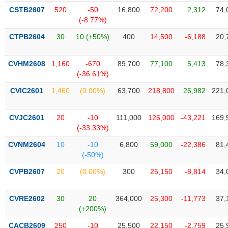
liệu
CSTB2607
520
-50
16,800
72,200
2,312
74,
(-8.77%)
Tâm
CTPB2604
30
10 (+50%)
400
14,500
-6,188
20,
lý
TIÊU
thị
DÙNG
trường
KHÔNG
CVHM2608
1,160
-670
89,700
77,100
5,413
78,
(-36.61%)
THIẾT
YẾU
CVIC2601
1,460
(0.00%)
63,700
218,800
26,982
221,
CVJC2601
20
-10
111,000
126,000
-43,221
169,
(-33.33%)
TIÊU
CVNM2604
10
-10
6,800
59,000
-22,386
81,
DÙNG
(-50%)
THIẾT
YẾU
CVPB2607
20
(0.00%)
300
25,150
-8,814
34,
CVRE2602
30
20
364,000
25,300
-11,773
37,
(+200%)
CHĂM
CACB2609
250
-10
25,500
22,150
-2,759
25,