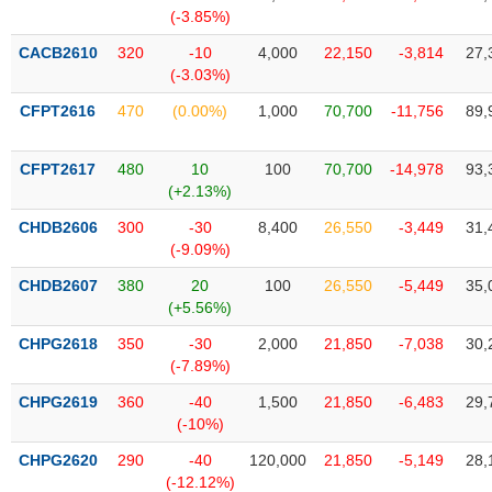
SÓC
(-3.85%)
SỨC
KHỎE
CACB2610
320
-10
4,000
22,150
-3,814
27,
(-3.03%)
CFPT2616
470
(0.00%)
1,000
70,700
-11,756
89,
TÀI
CFPT2617
480
10
100
70,700
-14,978
93,
CHÍNH
(+2.13%)
CHDB2606
300
-30
8,400
26,550
-3,449
31,
(-9.09%)
CHDB2607
380
20
100
26,550
-5,449
35,
CÔNG
(+5.56%)
NGHỆ
THÔNG
CHPG2618
350
-30
2,000
21,850
-7,038
30,
(-7.89%)
TIN
CHPG2619
360
-40
1,500
21,850
-6,483
29,
(-10%)
CHPG2620
290
-40
120,000
21,850
-5,149
28,
DỊCH
(-12.12%)