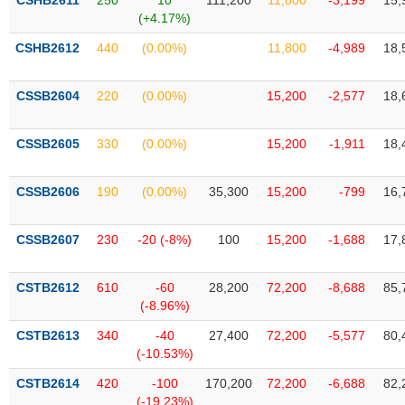
CSHB2611
250
10
111,200
11,800
-3,199
15,
Tất cả
Cổ phiếu
Chỉ số
Chứng chỉ quỹ
Chứng q
(+4.17%)
CSHB2612
440
(0.00%)
11,800
-4,989
18,
Lãnh
đạo
(-)
CSSB2604
220
(0.00%)
15,200
-2,577
18,
Tất cả
Người nội bộ
Người liên quan
Cổ đông lớn
CSSB2605
330
(0.00%)
15,200
-1,911
18,
Tin
tức
CSSB2606
190
(0.00%)
35,300
15,200
-799
16,
(-)
CSSB2607
230
-20 (-8%)
100
15,200
-1,688
17,
Bài
viết
của
CSTB2612
610
-60
28,200
72,200
-8,688
85,
tác
(-8.96%)
giả
(-)
CSTB2613
340
-40
27,400
72,200
-5,577
80,
(-10.53%)
Báo
CSTB2614
420
-100
170,200
72,200
-6,688
82,
cáo
(-19.23%)