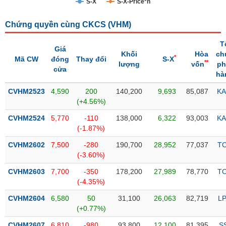
S-X
S-X-Price*n
Trạng
Chứng quyền cùng CKCS (
VHM
)
thái
NGÀNH
cổ
T
phiếu
Giá
Khối
Hòa
ch
*
Mã CW
đóng
Thay đổi
S-X
**
lượng
vốn
ph
Quy
cửa
hà
DOANH
mô
NGHIỆP
thị
CVHM2523
4,590
200
140,200
9,693
85,087
KA
trường
(+4.56%)
Niêm
CVHM2524
5,770
-110
138,000
6,322
93,003
KA
CỔ
yết
(-1.87%)
PHIẾU
Niêm
CVHM2602
7,500
-280
190,700
28,952
77,037
T
yết
(-3.60%)
mới
PHÁI
CVHM2603
7,700
-350
178,200
27,989
78,770
T
Niêm
SINH
(-4.35%)
yết
CVHM2604
6,580
50
31,100
26,063
82,719
L
bổ
(+0.77%)
sung
TRÁI
CVHM2607
6,810
-980
93,800
12,100
81,395
S