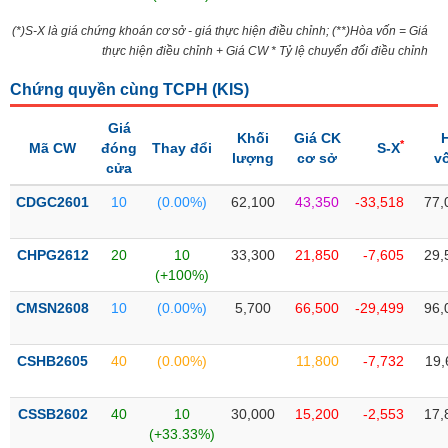
Tổng
VS-
quan
SECTOR
(*)S-X là giá chứng khoán cơ sở - giá thực hiện điều chỉnh; (**)Hòa vốn = Giá
thực hiện điều chỉnh + Giá CW * Tỷ lệ chuyển đổi điều chỉnh
Giao
dịch
Chứng quyền cùng TCPH (
KIS
)
Tài
chính
Giá
Khối
Giá CK
NĂNG
*
Mã CW
đóng
Thay đổi
S-X
lượng
cơ sở
v
Phân
LƯỢNG
cửa
tích
CDGC2601
kỹ
10
(0.00%)
62,100
43,350
-33,518
77,
thuật
CHPG2612
Hồ
20
10
33,300
21,850
-7,605
29,
NGUYÊN
(+100%)
sơ
VẬT
doanh
CMSN2608
10
(0.00%)
5,700
66,500
-29,499
96,
LIỆU
nghiệp
Tin
CSHB2605
40
(0.00%)
11,800
-7,732
19,
tức
sự
CÔNG
kiện
CSSB2602
40
10
30,000
15,200
-2,553
17,
NGHIỆP
(+33.33%)
Tài