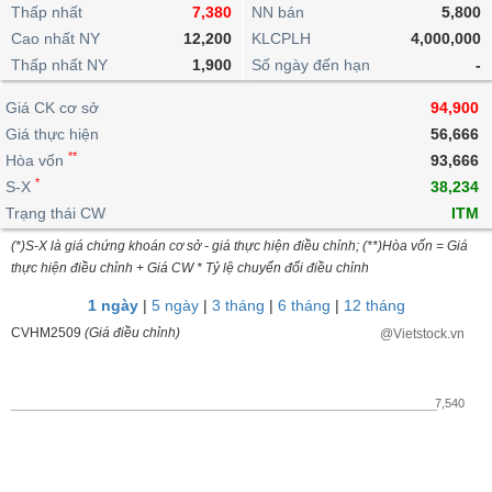
khoản
lai
Thấp nhất
7,380
NN bán
5,800
dịch
lỗ
Phân
Vĩ
Thống
Định
Cao nhất NY
12,200
KLCPLH
4,000,000
tích
mô
BẤT
Chứng
IR
Giao
kê
Chứng
giá
Thấp nhất NY
kỹ
1,900
Số ngày đến hạn
-
ĐỘNG
quyền
Awards
dịch
giao
quyền
thuật
SẢN
Nước
nội
dịch
Trái
Giá CK cơ sở
94,900
ngoài
Tổng
bộ
Bảng
phiếu
Giá thực hiện
56,666
Tin
quan
giá
Đào
doanh
Tự
**
Niên
tức
Hòa vốn
93,666
TÀI
trực
tạo
nghiệp
doanh
Thống
giám
*
S-X
38,234
CHÍNH
tuyến
kê
Top
Trạng thái CW
ITM
Tài
giao
Bộ
cổ
liệu
(*)S-X là giá chứng khoán cơ sở - giá thực hiện điều chỉnh; (**)Hòa vốn = Giá
dịch
Dịch
lọc
phiếu
cổ
HÀNG
thực hiện điều chỉnh + Giá CW * Tỷ lệ chuyển đổi điều chỉnh
vụ
cổ
Định
đông
HÓA
Bản
phiếu
1 ngày
|
5 ngày
|
3 tháng
|
6 tháng
|
12 tháng
giá
đồ
So
CVHM2509
(Giá điều chỉnh)
@Vietstock.vn
ngành
sánh
KINH
cổ
Thống
TẾ
phiếu
kê
7,540
giao
Báo
dịch
cáo
THẾ
phân
GIỚI