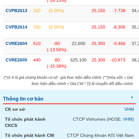
(-16.13%)
tài
chính
CVPB2613
320
(0.00%)
25,150
-7,738
34,
CVPB2614
330
(0.00%)
25,150
-8,306
35,
CVRE2604
510
-80
22,600
25,300
-9,466
37,
(-13.56%)
CVRE2605
440
-80
625,100
25,300
-10,873
38,
(-15.38%)
(*)S-X là giá chứng khoán cơ sở - giá thực hiện điều chỉnh; (**)Hòa vốn = Giá
thực hiện điều chỉnh + Giá CW * Tỷ lệ chuyển đổi điều chỉnh
Thông tin cơ bản
CK cơ sở
:
VHM
Tổ chức phát hành
CTCP Vinhomes (HOSE:
VHM
)
CKCS
:
Tổ chức phát hành CW
:
CTCP Chứng khoán KIS Việt Nam