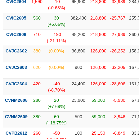
chính
CVIC2604
1,590
-10
95,900
218,800
-33,989
284,
(-0.63%)
CVIC2605
560
30
382,400
218,800
-25,767
255,
(+5.66%)
Công
CVIC2606
710
-190
48,200
218,800
-27,989
260,
cụ
(-21.11%)
đầu
tư
CVJC2602
380
(0.00%)
36,800
126,000
-26,252
158,
CVJC2603
620
(0.00%)
900
126,000
-32,205
167,
Truyền
CVJC2604
420
-40
24,400
126,000
-28,606
161,
thông
(-8.70%)
tài
chính
CVNM2608
280
20
23,900
59,000
-5,930
67,
(+7.69%)
CVNM2609
380
60
500
59,000
-8,946
71,
(+18.75%)
Dữ
CVPB2612
260
-50
100
25,150
-6,849
33,
liệu