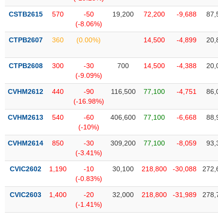
phân
tích
CSTB2615
570
-50
19,200
72,200
-9,688
87,
(-)
(-8.06%)
CTPB2607
360
(0.00%)
14,500
-4,899
20,
Thuật
ngữ
(-)
CTPB2608
300
-30
700
14,500
-4,388
20,
(-9.09%)
CVHM2612
440
-90
116,500
77,100
-4,751
86,
Dịch
(-16.98%)
vụ
(-)
CVHM2613
540
-60
406,600
77,100
-6,668
88,
(-10%)
CVHM2614
850
-30
309,200
77,100
-8,059
93,
Đào
(-3.41%)
tạo
CVIC2602
1,190
-10
30,100
218,800
-30,088
272,
(-0.83%)
CVIC2603
1,400
-20
32,000
218,800
-31,989
278,
Sách
(-1.41%)
tài