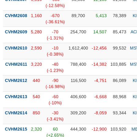
PHIẾU
Hủy
(-12.58%)
niêm
yết
CVHM2608
1,160
-670
89,700
5,413
78,389
K
(-36.61%)
Theo
CÔNG
dõi
CVHM2609
5,280
-70
254,700
14,507
85,473
AC
CỤ
đặc
(-1.31%)
ĐẦU
biệt
TƯ
CVHM2610
2,590
-10
1,612,400
-12,456
99,532
MS
Không
(-0.38%)
được
CVHM2611
3,220
-40
788,400
-14,382
103,885
MS
ký
XUẤT
(-1.23%)
quỹ
DỮ
LIỆU
CVHM2612
440
-90
116,500
-4,751
86,089
K
Danh
(-16.98%)
mục
ETF
CVHM2613
540
-60
406,600
-6,668
88,968
K
TIN
(-10%)
Cổ
MỚI
CVHM2614
phiếu
850
-30
309,200
-8,059
93,344
K
(-3.41%)
chi
Ngành
tiết
(-)
CVHM2615
2,320
60
444,300
-12,900
103,920
M
(+2.65%)