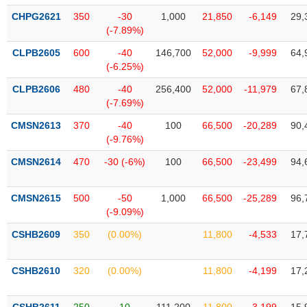
VỤ
CHPG2621
350
-30
1,000
21,850
-6,149
29,
TRUYỀN
(-7.89%)
THÔNG
CLPB2605
600
-40
146,700
52,000
-9,999
64,
(-6.25%)
CLPB2606
480
-40
256,400
52,000
-11,979
67,
TIỆN
(-7.69%)
ÍCH
CMSN2613
370
-40
100
66,500
-20,289
90,
(-9.76%)
CMSN2614
470
-30 (-6%)
100
66,500
-23,499
94,
BẤT
CMSN2615
500
-50
1,000
66,500
-25,289
96,
ĐỘNG
(-9.09%)
SẢN
CSHB2609
350
(0.00%)
11,800
-4,533
17,
Mã
chứng
CSHB2610
320
(0.00%)
11,800
-4,199
17,
khoán
(-)