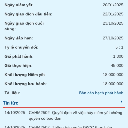
chính
Ngày niêm yết
:
20/01/2025
Ngày giao dịch đầu tiên
:
22/01/2025
Ngày giao dịch cuối
23/10/2025
Công
cùng
:
cụ
Ngày đáo hạn
:
27/10/2025
đầu
tư
Tỷ lệ chuyển đổi
:
5 : 1
Giá phát hành
:
1,300
Giá thực hiện
:
45,000
Truyền
Khối lượng Niêm yết
:
18,000,000
thông
Khối lượng lưu hành
:
18,000,000
tài
chính
Tài liệu
:
Bản cáo bạch phát hành
Tin tức
14/10/2025
CVHM2502: Quyết định về việc hủy niêm yết chứng
Dữ
quyền có bảo đảm
liệu
14/10/2025
CVHM2502: Thông báo ngày ĐKCC thực hiện