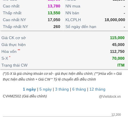
khoản
lai
dịch
lỗ
Phân
Vĩ
Cao nhất
13,780
NN mua
-
Thống
Định
tích
mô
BẤT
Chứng
IR
Thấp nhất
13,550
NN bán
-
Giao
kê
Chứng
giá
kỹ
ĐỘNG
quyền
Awards
Cao nhất NY
17,050
KLCPLH
18,000,000
dịch
giao
quyền
thuật
SẢN
Nước
nội
dịch
Thấp nhất NY
260
Số ngày đến hạn
-
Trái
ngoài
Tổng
bộ
Bảng
phiếu
Tin
quan
Giá CK cơ sở
115,000
giá
Đào
doanh
Tự
Niên
tức
TÀI
trực
tạo
Giá thực hiện
45,000
nghiệp
doanh
Thống
giám
CHÍNH
tuyến
**
Hòa vốn
112,750
kê
Top
Tài
*
S-X
70,000
giao
Bộ
cổ
liệu
dịch
Dịch
Trạng thái CW
lọc
ITM
phiếu
cổ
HÀNG
vụ
cổ
Định
(*)S-X là giá chứng khoán cơ sở - giá thực hiện điều chỉnh; (**)Hòa vốn = Giá
đông
HÓA
Bản
phiếu
thực hiện điều chỉnh + Giá CW * Tỷ lệ chuyển đổi điều chỉnh
giá
đồ
So
ngành
1 ngày
|
5 ngày
|
3 tháng
|
6 tháng
|
12 tháng
sánh
KINH
CVHM2502
(Giá điều chỉnh)
@Vietstock.vn
cổ
Thống
TẾ
phiếu
kê
giao
Báo
12,200
dịch
cáo
THẾ
phân
GIỚI