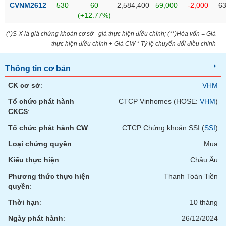
phân
CVNM2612
530
60
2,584,400
59,000
-2,000
63
tích
(+12.77%)
(-)
(*)S-X là giá chứng khoán cơ sở - giá thực hiện điều chỉnh; (**)Hòa vốn = Giá
thực hiện điều chỉnh + Giá CW * Tỷ lệ chuyển đổi điều chỉnh
Thuật
ngữ
(-)
Thông tin cơ bản
CK cơ sở
:
VHM
Dịch
Tổ chức phát hành
CTCP Vinhomes (HOSE:
VHM
)
vụ
CKCS
:
(-)
Tổ chức phát hành CW
:
CTCP Chứng khoán SSI (
SSI
)
Loại chứng quyền
:
Mua
Đào
tạo
Kiểu thực hiện
:
Châu Âu
Phương thức thực hiện
Thanh Toán Tiền
quyền
:
Thời hạn
:
10 tháng
Sách
tài
Ngày phát hành
:
26/12/2024