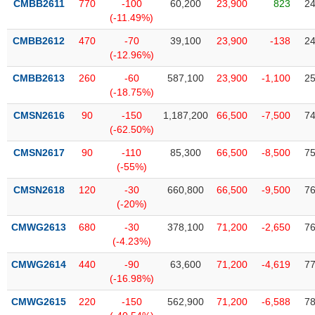
CMBB2611
770
-100
60,200
23,900
823
24
VỤ
(-11.49%)
TRUYỀN
THÔNG
CMBB2612
470
-70
39,100
23,900
-138
24
(-12.96%)
CMBB2613
260
-60
587,100
23,900
-1,100
25
(-18.75%)
TIỆN
CMSN2616
90
-150
1,187,200
66,500
-7,500
74
ÍCH
(-62.50%)
CMSN2617
90
-110
85,300
66,500
-8,500
75
(-55%)
CMSN2618
120
-30
660,800
66,500
-9,500
76
BẤT
(-20%)
ĐỘNG
SẢN
CMWG2613
680
-30
378,100
71,200
-2,650
76
(-4.23%)
Mã
CMWG2614
440
-90
63,600
71,200
-4,619
77
chứng
(-16.98%)
khoán
(-)
CMWG2615
220
-150
562,900
71,200
-6,588
78