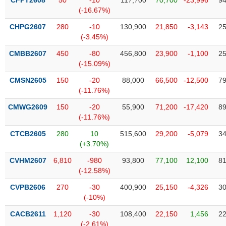
CFPT2608
50
-10
117,700
70,700
-23,996
94
liệu
(-16.67%)
CHPG2607
280
-10
130,900
21,850
-3,143
25
Tâm
(-3.45%)
lý
TIÊU
thị
DÙNG
CMBB2607
450
-80
456,800
23,900
-1,100
25
trường
KHÔNG
(-15.09%)
THIẾT
CMSN2605
150
-20
88,000
66,500
-12,500
79
YẾU
(-11.76%)
CMWG2609
150
-20
55,900
71,200
-17,420
89
(-11.76%)
CTCB2605
280
10
515,600
29,200
-5,079
34
TIÊU
(+3.70%)
DÙNG
THIẾT
CVHM2607
6,810
-980
93,800
77,100
12,100
81
YẾU
(-12.58%)
CVPB2606
270
-30
400,900
25,150
-4,326
30
(-10%)
CACB2611
1,120
-30
108,400
22,150
1,456
22
CHĂM
(-2.61%)