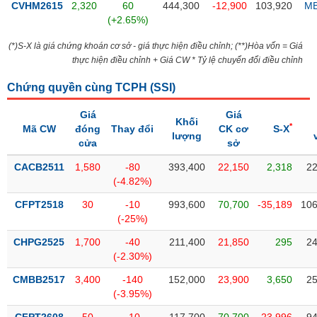
Tổng
VS-
CVHM2615
2,320
60
444,300
-12,900
103,920
M
quan
(+2.65%)
SECTOR
Giao
(*)S-X là giá chứng khoán cơ sở - giá thực hiện điều chỉnh; (**)Hòa vốn = Giá
dịch
thực hiện điều chỉnh + Giá CW * Tỷ lệ chuyển đổi điều chỉnh
Tài
Chứng quyền cùng TCPH (
SSI
)
chính
NĂNG
Phân
Giá
Giá
LƯỢNG
Khối
*
tích
Mã CW
đóng
Thay đổi
CK cơ
S-X
lượng
kỹ
cửa
sở
thuật
CACB2511
1,580
-80
393,400
22,150
2,318
22
Hồ
(-4.82%)
NGUYÊN
sơ
VẬT
CFPT2518
30
-10
993,600
70,700
-35,189
106
doanh
LIỆU
(-25%)
nghiệp
CHPG2525
1,700
-40
211,400
21,850
295
24
Tin
(-2.30%)
tức
sự
CMBB2517
3,400
-140
152,000
23,900
3,650
25
CÔNG
kiện
(-3.95%)
NGHIỆP
Tài