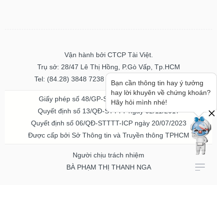
Vận hành bởi CTCP Tài Việt.
Trụ sở: 28/47 Lê Thị Hồng, P.Gò Vấp, Tp.HCM
Tel: (84.28) 3848 7238 - Fax: (84.28) 3848 7237
Bạn cần thông tin hay ý tưởng
hay lời khuyên về chứng khoán?
Giấy phép số 48/GP-STTTT ngày 04/11/2016
Hãy hỏi mình nhé!
Quyết định số 13/QĐ-STTTT ngày 02/11/2017
Quyết định số 06/QĐ-STTTT-ICP ngày 20/07/2023
Được cấp bởi Sở Thông tin và Truyền thông TPHCM
Người chịu trách nhiệm
BÀ PHẠM THỊ THANH NGA
Về chúng tôi
Quảng cáo & Dịch vụ