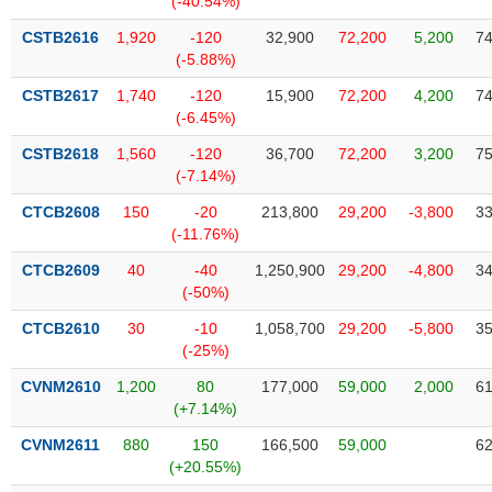
(-40.54%)
Tất cả
Cổ phiếu
Chỉ số
Chứng chỉ quỹ
Chứng q
CSTB2616
1,920
-120
32,900
72,200
5,200
74
(-5.88%)
Lãnh
đạo
CSTB2617
1,740
-120
15,900
72,200
4,200
74
(-)
(-6.45%)
Tất cả
Người nội bộ
Người liên quan
Cổ đông lớn
CSTB2618
1,560
-120
36,700
72,200
3,200
75
(-7.14%)
Tin
CTCB2608
150
-20
213,800
29,200
-3,800
33
tức
(-11.76%)
(-)
CTCB2609
40
-40
1,250,900
29,200
-4,800
34
(-50%)
Bài
viết
CTCB2610
30
-10
1,058,700
29,200
-5,800
35
của
(-25%)
tác
giả
CVNM2610
1,200
80
177,000
59,000
2,000
61
(-)
(+7.14%)
CVNM2611
880
150
166,500
59,000
62
Báo
(+20.55%)
cáo