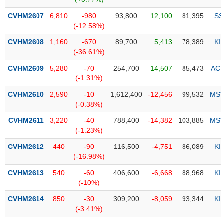
PHIẾU
Hủy
niêm
CVHM2607
6,810
-980
93,800
12,100
81,395
S
yết
(-12.58%)
Theo
CVHM2608
1,160
-670
89,700
5,413
78,389
K
CÔNG
dõi
(-36.61%)
CỤ
đặc
ĐẦU
CVHM2609
5,280
-70
254,700
14,507
85,473
AC
biệt
TƯ
(-1.31%)
Không
CVHM2610
2,590
-10
1,612,400
-12,456
99,532
MS
được
(-0.38%)
ký
XUẤT
quỹ
DỮ
CVHM2611
3,220
-40
788,400
-14,382
103,885
MS
LIỆU
(-1.23%)
Danh
mục
CVHM2612
440
-90
116,500
-4,751
86,089
K
ETF
(-16.98%)
TIN
Cổ
CVHM2613
540
-60
406,600
-6,668
88,968
K
MỚI
phiếu
(-10%)
chi
Ngành
CVHM2614
850
-30
309,200
-8,059
93,344
K
tiết
(-)
(-3.41%)