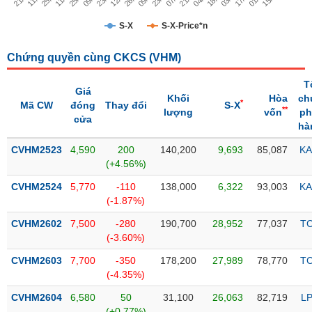
Trạng
S-X
S-X-Price*n
thái
NGÀNH
cổ
Chứng quyền cùng CKCS (
VHM
)
phiếu
T
Giá
Quy
Khối
Hòa
ch
*
Mã CW
đóng
Thay đổi
S-X
DOANH
mô
**
lượng
vốn
ph
cửa
NGHIỆP
thị
hà
trường
CVHM2523
4,590
200
140,200
9,693
85,087
KA
Niêm
(+4.56%)
CỔ
yết
PHIẾU
CVHM2524
5,770
-110
138,000
6,322
93,003
KA
Niêm
(-1.87%)
yết
CVHM2602
7,500
-280
190,700
28,952
77,037
T
mới
PHÁI
(-3.60%)
Niêm
SINH
CVHM2603
7,700
-350
178,200
27,989
78,770
T
yết
(-4.35%)
bổ
sung
CVHM2604
6,580
50
31,100
26,063
82,719
L
TRÁI
(+0.77%)