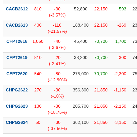
SÓC
SỨC
CACB2612
810
-30
52,800
22,150
593
22
KHỎE
(-3.57%)
CACB2613
400
-110
188,400
22,150
-269
23
(-21.57%)
CFPT2618
1,050
-40
45,400
70,700
1,700
73
TÀI
(-3.67%)
CHÍNH
CFPT2619
810
-20
38,200
70,700
-300
74
(-2.41%)
CFPT2620
540
-80
275,000
70,700
-2,300
75
(-12.90%)
CÔNG
NGHỆ
CHPG2622
270
-30
356,300
21,850
-1,150
23
THÔNG
(-10%)
TIN
CHPG2623
130
-30
205,700
21,850
-2,150
24
(-18.75%)
CHPG2624
50
-30
362,100
21,850
-3,150
25
(-37.50%)
DỊCH