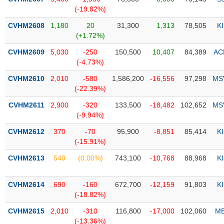
PHIẾU
Hủy
(-19.82%)
niêm
yết
CVHM2608
1,180
20
31,300
1,313
78,505
K
(+1.72%)
Theo
CÔNG
dõi
CVHM2609
5,030
-250
150,500
10,407
84,389
AC
CỤ
đặc
(-4.73%)
ĐẦU
biệt
TƯ
CVHM2610
2,010
-580
1,586,200
-16,556
97,298
MS
Không
(-22.39%)
được
CVHM2611
2,900
-320
133,500
-18,482
102,652
MS
ký
XUẤT
(-9.94%)
quỹ
DỮ
LIỆU
CVHM2612
370
-70
95,900
-8,851
85,414
K
Danh
(-15.91%)
mục
ETF
CVHM2613
540
(0.00%)
743,100
-10,768
88,968
K
TIN
Cổ
MỚI
CVHM2614
phiếu
690
-160
672,700
-12,159
91,803
K
(-18.82%)
chi
Ngành
tiết
(-)
CVHM2615
2,010
-310
116,800
-17,000
102,060
M
(-13.36%)