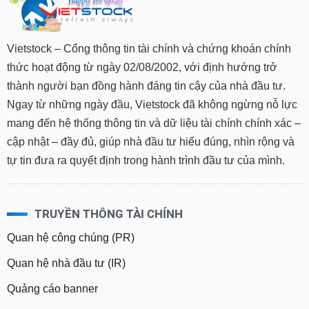
chính
Vietstock – Cổng thông tin tài chính và chứng khoán chính
thức hoạt động từ ngày 02/08/2002, với định hướng trở
Công
cụ
thành người bạn đồng hành đáng tin cậy của nhà đầu tư.
đầu
Ngay từ những ngày đầu, Vietstock đã không ngừng nỗ lực
tư
mang đến hệ thống thông tin và dữ liệu tài chính chính xác –
cập nhật – đầy đủ, giúp nhà đầu tư hiểu đúng, nhìn rộng và
tự tin đưa ra quyết định trong hành trình đầu tư của mình.
Truyền
thông
tài
TRUYỀN THÔNG TÀI CHÍNH
chính
Quan hệ công chúng (PR)
Quan hệ nhà đầu tư (IR)
Dữ
Quảng cáo banner
liệu