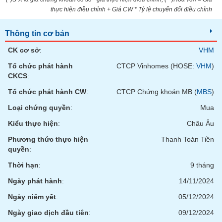
SÓC
thực hiện điều chỉnh + Giá CW * Tỷ lệ chuyển đổi điều chỉnh
SỨC
KHỎE
Thông tin cơ bản
CK cơ sở
:
VHM
Tổ chức phát hành
CTCP Vinhomes (HOSE:
VHM
)
TÀI
CKCS
:
CHÍNH
Tổ chức phát hành CW
:
CTCP Chứng khoán MB (
MBS
)
Loại chứng quyền
:
Mua
Kiểu thực hiện
:
Châu Âu
CÔNG
Phương thức thực hiện
Thanh Toán Tiền
NGHỆ
quyền
:
THÔNG
Thời hạn
:
9 tháng
TIN
Ngày phát hành
:
14/11/2024
Ngày niêm yết
:
05/12/2024
Ngày giao dịch đầu tiên
:
09/12/2024
DỊCH