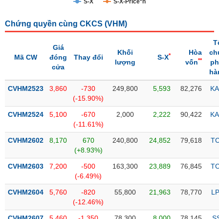
S-X
S-X-Price*n
Trạng
Chứng quyền cùng CKCS (
VHM
)
thái
NGÀNH
cổ
T
phiếu
Giá
Khối
Hòa
ch
*
Mã CW
đóng
Thay đổi
S-X
**
lượng
vốn
ph
Quy
cửa
hà
DOANH
mô
NGHIỆP
thị
CVHM2523
3,860
-730
249,800
5,593
82,276
KA
trường
(-15.90%)
Niêm
CVHM2524
5,100
-670
2,000
2,222
90,422
KA
CỔ
yết
(-11.61%)
PHIẾU
Niêm
CVHM2602
8,170
670
240,800
24,852
79,618
T
yết
(+8.93%)
mới
PHÁI
CVHM2603
7,200
-500
163,300
23,889
76,845
T
Niêm
SINH
(-6.49%)
yết
CVHM2604
5,760
-820
55,800
21,963
78,770
L
bổ
(-12.46%)
sung
TRÁI
CVHM2607
5,460
-1,350
78,300
8,000
78,145
S