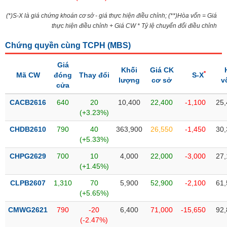
Tổng
VS-
quan
SECTOR
(*)S-X là giá chứng khoán cơ sở - giá thực hiện điều chỉnh; (**)Hòa vốn = Giá
thực hiện điều chỉnh + Giá CW * Tỷ lệ chuyển đổi điều chỉnh
Giao
dịch
Chứng quyền cùng TCPH (
MBS
)
Tài
chính
Giá
Khối
Giá CK
NĂNG
*
Mã CW
đóng
Thay đổi
S-X
lượng
cơ sở
v
Phân
LƯỢNG
cửa
tích
CACB2616
kỹ
640
20
10,400
22,400
-1,100
25,
(+3.23%)
thuật
CHDB2610
Hồ
790
40
363,900
26,550
-1,450
30,
NGUYÊN
(+5.33%)
sơ
VẬT
doanh
CHPG2629
700
10
4,000
22,000
-3,000
27,
LIỆU
nghiệp
(+1.45%)
Tin
CLPB2607
1,310
70
5,900
52,900
-2,100
61,
tức
(+5.65%)
sự
CÔNG
kiện
CMWG2621
790
-20
6,400
71,000
-15,650
92,
NGHIỆP
(-2.47%)
Tài