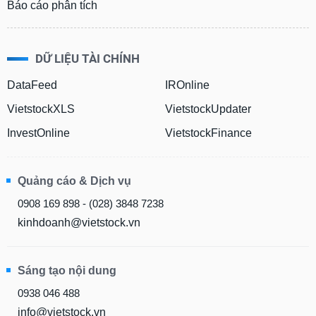
tài
Báo cáo phân tích
chính
DỮ LIỆU TÀI CHÍNH
DataFeed
IROnline
VietstockXLS
VietstockUpdater
InvestOnline
VietstockFinance
Quảng cáo & Dịch vụ
0908 169 898 - (028) 3848 7238
kinhdoanh@vietstock.vn
Sáng tạo nội dung
0938 046 488
info@vietstock.vn