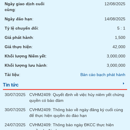
VỤ
Ngày giao dịch cuối
12/08/2025
TRUYỀN
cùng
:
THÔNG
Ngày đáo hạn
:
14/08/2025
Tỷ lệ chuyển đổi
:
5 : 1
Giá phát hành
:
1,500
TIỆN
Giá thực hiện
:
42,000
ÍCH
Khối lượng Niêm yết
:
3,000,000
Khối lượng lưu hành
:
3,000,000
Tài liệu
:
Bản cáo bạch phát hành
BẤT
Tin tức
ĐỘNG
SẢN
30/07/2025
CVHM2409: Quyết định về việc hủy niêm yết chứng
quyền có bảo đảm
Mã
30/07/2025
CVHM2409: Thông báo về ngày đăng ký cuối cùng
chứng
khoán
để thực hiện quyền do đáo hạn
(-)
24/07/2025
CVHM2409: Thông báo ngày ĐKCC thực hiện