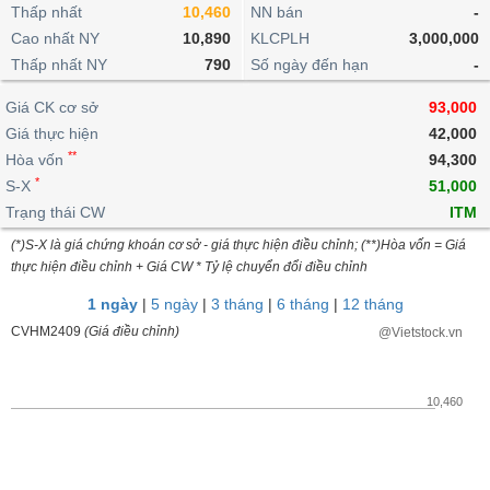
khoản
lai
Thấp nhất
10,460
NN bán
-
dịch
lỗ
Phân
Vĩ
Thống
Định
Cao nhất NY
10,890
KLCPLH
3,000,000
tích
mô
BẤT
Chứng
IR
Giao
kê
Chứng
giá
Thấp nhất NY
kỹ
790
Số ngày đến hạn
-
ĐỘNG
quyền
Awards
dịch
giao
quyền
thuật
SẢN
Nước
nội
dịch
Trái
Giá CK cơ sở
93,000
ngoài
Tổng
bộ
Bảng
phiếu
Giá thực hiện
42,000
Tin
quan
giá
Đào
doanh
Tự
**
Niên
tức
Hòa vốn
94,300
TÀI
trực
tạo
nghiệp
doanh
Thống
giám
*
S-X
51,000
CHÍNH
tuyến
kê
Top
Trạng thái CW
ITM
Tài
giao
Bộ
cổ
liệu
(*)S-X là giá chứng khoán cơ sở - giá thực hiện điều chỉnh; (**)Hòa vốn = Giá
dịch
Dịch
lọc
phiếu
cổ
HÀNG
thực hiện điều chỉnh + Giá CW * Tỷ lệ chuyển đổi điều chỉnh
vụ
cổ
Định
đông
HÓA
Bản
phiếu
1 ngày
|
5 ngày
|
3 tháng
|
6 tháng
|
12 tháng
giá
đồ
So
CVHM2409
(Giá điều chỉnh)
@Vietstock.vn
ngành
sánh
KINH
cổ
Thống
TẾ
phiếu
kê
10,460
giao
Báo
dịch
cáo
THẾ
phân
GIỚI