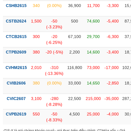
liệu
CSHB2615
340
(0.00%)
36,900
11,700
-3,300
15,
Tâm
CSTB2624
1,500
-50
500
74,600
-5,400
87,
lý
TIÊU
(-3.23%)
thị
DÙNG
trường
KHÔNG
CTCB2615
300
-20
67,100
29,700
-6,300
37,
(-6.25%)
THIẾT
YẾU
CTPB2609
380
-20 (-5%)
2,200
14,600
-3,400
18,
CVHM2615
2,010
-310
116,800
73,000
-17,000
102,
(-13.36%)
TIÊU
CVIB2606
380
(0.00%)
33,000
14,650
-2,850
18,
DÙNG
THIẾT
YẾU
CVIC2607
3,100
-280
22,500
215,000
-35,000
287,
(-8.28%)
CVPB2619
550
-50
4,500
25,000
-4,000
30,
(-8.33%)
CHĂM
(*)S-X là giá chứng khoán cơ sở - giá thực hiện điều chỉnh; (**)Hòa vốn = Giá