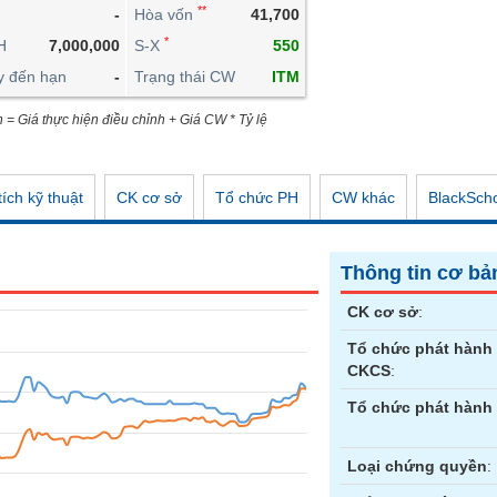
**
-
Hòa vốn
41,700
CÔNG CỤ ĐẦU TƯ
*
H
7,000,000
S-X
550
XUẤT DỮ LIỆU
y đến hạn
-
Trạng thái CW
ITM
TIN MỚI
n = Giá thực hiện điều chỉnh + Giá CW * Tỷ lệ
ích kỹ thuật
CK cơ sở
Tổ chức PH
CW khác
BlackSch
Thông tin cơ bả
CK cơ sở
:
Tổ chức phát hành
CKCS
:
Tổ chức phát hành
Loại chứng quyền
: