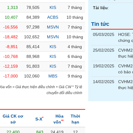
1,313
78,505
KIS
7 tháng
Tài liệu
:
10,407
84,389
ACBS
10 tháng
Tin tức
-16,556
97,298
MSVN
7 tháng
05/03/2025
HOSE: T
-18,482
102,652
MSVN
10 tháng
chứng 
-8,851
85,414
KIS
4 tháng
25/02/2025
CVHM24
thực hi
-10,768
88,968
KIS
6 tháng
19/02/2025
CVHM240
-12,159
91,803
KIS
7 tháng
có bảo
-17,000
102,060
MBS
9 tháng
14/02/2025
CVHM24
)Hòa vốn = Giá thực hiện điều chỉnh + Giá CW * Tỷ lệ
thực hi
chuyển đổi điều chỉnh
Giá CK cơ
Hòa
Thời
*
S-X
**
sở
vốn
hạn
22,400
843
24,419
12