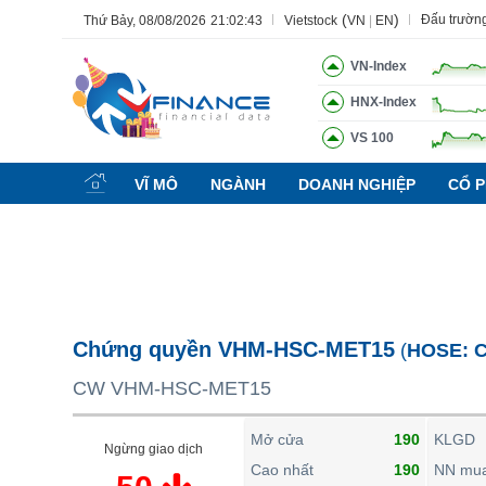
(
)
Đấu trườn
Thứ Bảy, 08/08/2026
21:02:44
Vietstock
VN
|
EN
VN-Index
HNX-Index
VS 100
Tất cả
Tính năng
Ngành
Mã chứng khoán
Lãnh đạ
VĨ MÔ
NGÀNH
DOANH NGHIỆP
CỔ P
Tính năng
(-)
VIETSTOCK
CHỨNG KHOÁN
DOANH NGHIỆP
Chứng quyền VHM-HSC-MET15
(
HOSE:
BẤT ĐỘNG SẢN
CW VHM-HSC-MET15
TÀI CHÍNH
HÀNG HÓA
Mở cửa
190
KLGD
Ngừng giao dịch
KINH TẾ
Cao nhất
190
NN mu