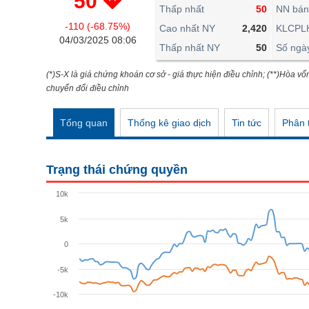
50
THẾ GIỚI
Thấp nhất
50
NN bán
-110 (-68.75%)
ĐÔNG DƯƠNG
Cao nhất NY
2,420
KLCPL
04/03/2025 08:06
Thấp nhất NY
50
Số ngà
TÀI CHÍNH CÁ NHÂN
PHÂN TÍCH
(*)S-X là giá chứng khoán cơ sở - giá thực hiện điều chỉnh; (**)Hòa vố
chuyển đổi điều chỉnh
Ngành
(-)
Tổng quan
Thống kê giao dịch
Tin tức
Phân t
VS-SECTOR
NĂNG LƯỢNG
Trạng thái chứng quyền
NGUYÊN VẬT LIỆU
10k
CÔNG NGHIỆP
5k
TIÊU DÙNG KHÔNG THIẾT YẾU
0
TIÊU DÙNG THIẾT YẾU
-5k
CHĂM SÓC SỨC KHỎE
-10k