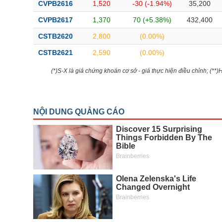
CVPB2616
1,520
-30 (-1.94%)
35,200
CVPB2617
1,370
70 (+5.38%)
432,400
CSTB2620
2,800
(0.00%)
CSTB2621
2,590
(0.00%)
(*)S-X là giá chứng khoán cơ sở - giá thực hiện điều chỉnh; (**