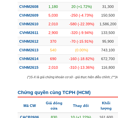
Bài viết của tác giả
(-)
CVHM2608
1,180
20 (+1.72%)
31,300
CVHM2609
5,030
-250 (-4.73%)
150,500
Báo cáo phân tích
(-)
CVHM2610
2,010
-580 (-22.39%)
1,586,200
CVHM2611
2,900
-320 (-9.94%)
133,500
Thuật ngữ
(-)
CVHM2612
370
-70 (-15.91%)
95,900
CVHM2613
540
(0.00%)
743,100
Dịch vụ
(-)
CVHM2614
690
-160 (-18.82%)
672,700
Đào tạo
CVHM2615
2,010
-310 (-13.36%)
116,800
Sách tài chính
(*)S-X là giá chứng khoán cơ sở - giá thực hiện điều chỉnh; (**
Công cụ đầu tư
Chứng quyền cùng TCPH (
HCM
)
Truyền thông tài chính
Giá đóng
Khối
Dữ liệu tài chính
Mã CW
Thay đổi
cửa
lượng
CACB2606
830
10 (+1.22%)
161,600