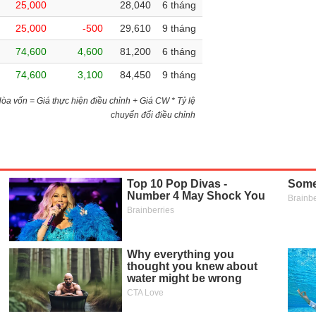
25,000
28,040
6 tháng
25,000
-500
29,610
9 tháng
74,600
4,600
81,200
6 tháng
74,600
3,100
84,450
9 tháng
)Hòa vốn = Giá thực hiện điều chỉnh + Giá CW * Tỷ lệ
chuyển đổi điều chỉnh