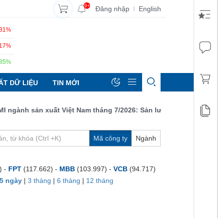
9+
Đăng nhập
English
|
.31%
.17%
.85%
ẤT DỮ LIỆU
TIN MỚI
ành sản xuất Việt Nam tháng 7/2026: Sản lượng, số lượng đơn đặ
Mã công ty
Ngành
) -
FPT
(117.662) -
MBB
(103.997) -
VCB
(94.717)
5 ngày
|
3 tháng
|
6 tháng
|
12 tháng