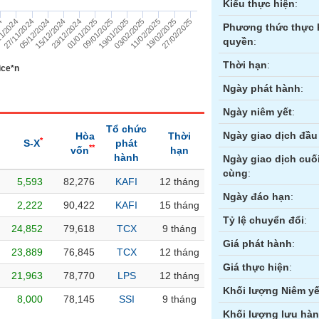
Kiểu thực hiện
:
27/02/2025
19/02/2025
11/02/2025
03/02/2025
19/01/2025
09/01/2025
01/01/2025
23/12/2024
15/12/2024
05/12/2024
27/11/2024
1/2024
24
Phương thức thực 
quyền
:
Thời hạn
:
ice*n
Ngày phát hành
:
Ngày niêm yết
:
Tổ chức
Ngày giao dịch đầu 
Hòa
Thời
*
S-X
phát
**
vốn
hạn
hành
Ngày giao dịch cuố
cùng
:
5,593
82,276
KAFI
12 tháng
ền
Hợp đồng tương lai
Trái phiếu
Ngày đáo hạn
:
2,222
90,422
KAFI
15 tháng
Tỷ lệ chuyển đổi
:
24,852
79,618
TCX
9 tháng
Giá phát hành
:
23,889
76,845
TCX
12 tháng
Giá thực hiện
:
21,963
78,770
LPS
12 tháng
Khối lượng Niêm yế
8,000
78,145
SSI
9 tháng
Khối lượng lưu hà