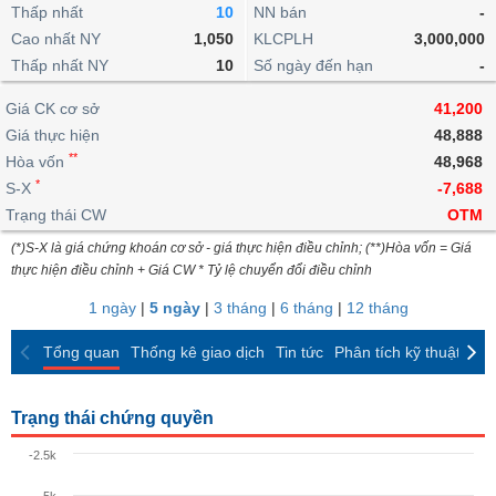
khoản
lai
Thấp nhất
10
NN bán
-
dịch
lỗ
Phân
Vĩ
Thống
Định
Cao nhất NY
1,050
KLCPLH
3,000,000
tích
mô
BẤT
Chứng
IR
Giao
kê
Chứng
giá
Thấp nhất NY
kỹ
10
Số ngày đến hạn
-
ĐỘNG
quyền
Awards
dịch
giao
quyền
thuật
SẢN
Nước
nội
dịch
Trái
Giá CK cơ sở
41,200
ngoài
Tổng
bộ
Bảng
phiếu
Giá thực hiện
48,888
Tin
quan
giá
Đào
doanh
Tự
**
Niên
tức
Hòa vốn
48,968
TÀI
trực
tạo
nghiệp
doanh
Thống
giám
*
S-X
-7,688
CHÍNH
tuyến
kê
Top
Trạng thái CW
OTM
Tài
giao
Bộ
cổ
liệu
(*)S-X là giá chứng khoán cơ sở - giá thực hiện điều chỉnh; (**)Hòa vốn = Giá
dịch
Dịch
lọc
phiếu
cổ
HÀNG
thực hiện điều chỉnh + Giá CW * Tỷ lệ chuyển đổi điều chỉnh
vụ
cổ
Định
đông
HÓA
Bản
phiếu
1 ngày
|
5 ngày
|
3 tháng
|
6 tháng
|
12 tháng
giá
đồ
So
ngành
Tổng quan
Thống kê giao dịch
Tin tức
Phân tích kỹ thuật
CK
sánh
KINH
cổ
Thống
TẾ
phiếu
kê
Trạng thái chứng quyền
giao
Báo
dịch
-2.5k
cáo
THẾ
phân
GIỚI