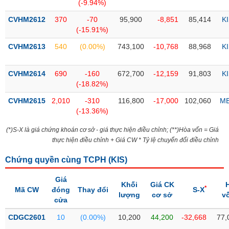
PHIẾU
Hủy
(-9.94%)
niêm
CVHM2612
370
-70
95,900
-8,851
85,414
K
yết
(-15.91%)
Theo
CVHM2613
540
(0.00%)
743,100
-10,768
88,968
K
CÔNG
dõi
CỤ
đặc
ĐẦU
biệt
CVHM2614
690
-160
672,700
-12,159
91,803
K
TƯ
(-18.82%)
Không
được
CVHM2615
2,010
-310
116,800
-17,000
102,060
M
ký
(-13.36%)
XUẤT
quỹ
DỮ
(*)S-X là giá chứng khoán cơ sở - giá thực hiện điều chỉnh; (**)Hòa vốn = Giá
LIỆU
Danh
thực hiện điều chỉnh + Giá CW * Tỷ lệ chuyển đổi điều chỉnh
mục
ETF
Chứng quyền cùng TCPH (
KIS
)
TIN
Cổ
Giá
MỚI
Khối
Giá CK
*
phiếu
Mã CW
đóng
Thay đổi
S-X
lượng
cơ sở
v
chi
cửa
Ngành
tiết
(-)
CDGC2601
10
(0.00%)
10,200
44,200
-32,668
77,