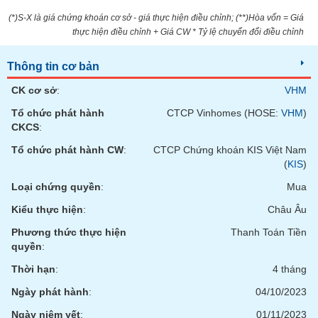
tài
chính
(*)S-X là giá chứng khoán cơ sở - giá thực hiện điều chỉnh; (**)Hòa vốn = Giá
thực hiện điều chỉnh + Giá CW * Tỷ lệ chuyển đổi điều chỉnh
Thông tin cơ bản
CK cơ sở
:
VHM
Tổ chức phát hành
CTCP Vinhomes (HOSE:
VHM
)
CKCS
:
Tổ chức phát hành CW
:
CTCP Chứng khoán KIS Việt Nam
(
KIS
)
Loại chứng quyền
:
Mua
Kiểu thực hiện
:
Châu Âu
Phương thức thực hiện
Thanh Toán Tiền
quyền
:
Thời hạn
:
4 tháng
Ngày phát hành
:
04/10/2023
Ngày niêm yết
:
01/11/2023