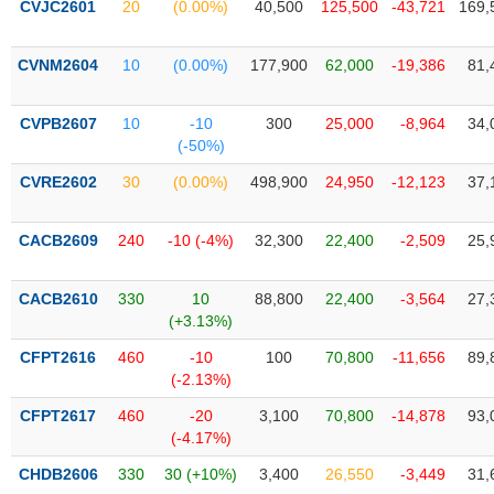
CVJC2601
20
(0.00%)
40,500
125,500
-43,721
169,
liệu
Tâm
CVNM2604
10
(0.00%)
177,900
62,000
-19,386
81,
lý
TIÊU
thị
DÙNG
CVPB2607
10
-10
300
25,000
-8,964
34,
trường
KHÔNG
(-50%)
THIẾT
CVRE2602
30
(0.00%)
498,900
24,950
-12,123
37,
YẾU
CACB2609
240
-10 (-4%)
32,300
22,400
-2,509
25,
TIÊU
CACB2610
330
10
88,800
22,400
-3,564
27,
DÙNG
(+3.13%)
THIẾT
CFPT2616
460
-10
100
70,800
-11,656
89,
YẾU
(-2.13%)
CFPT2617
460
-20
3,100
70,800
-14,878
93,
(-4.17%)
CHDB2606
330
30 (+10%)
3,400
26,550
-3,449
31,
CHĂM