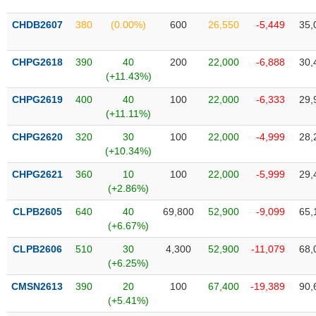
SÓC
SỨC
CHDB2607
380
(0.00%)
600
26,550
-5,449
35,
KHỎE
CHPG2618
390
40
200
22,000
-6,888
30,
(+11.43%)
CHPG2619
400
40
100
22,000
-6,333
29,
TÀI
(+11.11%)
CHÍNH
CHPG2620
320
30
100
22,000
-4,999
28,
(+10.34%)
CHPG2621
360
10
100
22,000
-5,999
29,
(+2.86%)
CÔNG
NGHỆ
CLPB2605
640
40
69,800
52,900
-9,099
65,
THÔNG
(+6.67%)
TIN
CLPB2606
510
30
4,300
52,900
-11,079
68,
(+6.25%)
CMSN2613
390
20
100
67,400
-19,389
90,
(+5.41%)
DỊCH