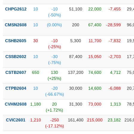
Tổng
VS-
quan
SECTOR
CHPG2612
10
-10
51,100
22,000
-7,455
29,
(-50%)
Giao
dịch
CMSN2608
10
(0.00%)
200
67,400
-28,599
96,
Tài
chính
CSHB2605
30
-10
5,300
11,700
-7,832
19,
NĂNG
(-25%)
Phân
LƯỢNG
tích
CSSB2602
10
-30
87,400
15,050
-2,703
17,
kỹ
(-75%)
thuật
CSTB2607
650
130
137,200
74,600
4,712
75,
Hồ
(+25%)
NGUYÊN
sơ
VẬT
CTPB2604
10
-20
30,000
14,600
-6,088
20,
doanh
LIỆU
(-66.67%)
nghiệp
CVHM2608
1,180
20
31,300
73,000
1,313
78,
Tin
(+1.72%)
tức
sự
CVIC2601
1,210
-250
161,400
215,000
23,182
216,
CÔNG
kiện
(-17.12%)
NGHIỆP
Tài