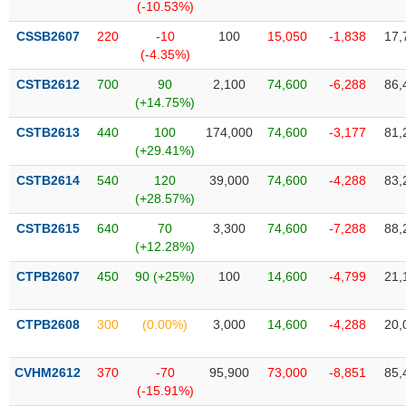
Tất cả
Cổ phiếu
Chỉ số
Chứng chỉ quỹ
Chứng q
(-10.53%)
CSSB2607
220
-10
100
15,050
-1,838
17,
Lãnh
(-4.35%)
đạo
(-)
CSTB2612
700
90
2,100
74,600
-6,288
86,
(+14.75%)
Tất cả
Người nội bộ
Người liên quan
Cổ đông lớn
CSTB2613
440
100
174,000
74,600
-3,177
81,
(+29.41%)
Tin
CSTB2614
540
120
39,000
74,600
-4,288
83,
tức
(-)
(+28.57%)
CSTB2615
640
70
3,300
74,600
-7,288
88,
(+12.28%)
Bài
viết
CTPB2607
450
90 (+25%)
100
14,600
-4,799
21,
của
tác
giả
CTPB2608
300
(0.00%)
3,000
14,600
-4,288
20,
(-)
CVHM2612
370
-70
95,900
73,000
-8,851
85,
Báo
(-15.91%)
cáo