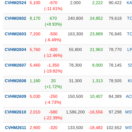
CVHM2524
5,100
-670
2,000
2,222
90,422
KA
(-11.61%)
Trạng
thái
CVHM2602
8,170
670
240,800
24,852
79,618
T
NGÀNH
cổ
(+8.93%)
phiếu
CVHM2603
7,200
-500
163,300
23,889
76,845
T
Quy
(-6.49%)
DOANH
mô
CVHM2604
5,760
-820
55,800
21,963
78,770
L
NGHIỆP
thị
(-12.46%)
trường
CVHM2607
5,460
-1,350
78,300
8,000
78,145
S
Niêm
(-19.82%)
CỔ
yết
PHIẾU
CVHM2608
1,180
20
31,300
1,313
78,505
K
Niêm
(+1.72%)
yết
mới
CVHM2609
5,030
-250
150,500
10,407
84,389
AC
PHÁI
(-4.73%)
Niêm
SINH
yết
CVHM2610
2,010
-580
1,586,200
-16,556
97,298
MS
bổ
(-22.39%)
sung
TRÁI
CVHM2611
2,900
-320
133,500
-18,482
102,652
MS