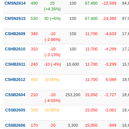
VỤ
CMSN2614
490
20
100
67,400
-22,599
94,
TRUYỀN
(+4.26%)
THÔNG
CMSN2615
530
30 (+6%)
100
67,400
-24,389
97,
CSHB2609
340
-10
100
11,700
-4,633
17,
(-2.86%)
TIỆN
CSHB2610
310
-10
100
11,700
-4,299
17,
ÍCH
(-3.13%)
CSHB2611
240
-10 (-4%)
10,600
11,700
-3,299
15,
BẤT
CSHB2612
440
(0.00%)
11,700
-5,089
18,
ĐỘNG
SẢN
CSSB2604
210
-10
253,200
15,050
-2,727
18,
(-4.55%)
Mã
chứng
CSSB2605
330
(0.00%)
15,050
-2,061
18,
khoán
(-)
CSSB2606
170
-20
3,300
15,050
-949
16,