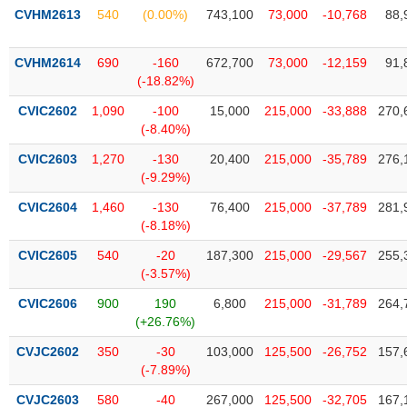
phân
CVHM2613
540
(0.00%)
743,100
73,000
-10,768
88,
tích
(-)
CVHM2614
690
-160
672,700
73,000
-12,159
91,
(-18.82%)
Thuật
ngữ
CVIC2602
1,090
-100
15,000
215,000
-33,888
270,
(-)
(-8.40%)
CVIC2603
1,270
-130
20,400
215,000
-35,789
276,
(-9.29%)
Dịch
vụ
CVIC2604
1,460
-130
76,400
215,000
-37,789
281,
(-)
(-8.18%)
CVIC2605
540
-20
187,300
215,000
-29,567
255,
Đào
(-3.57%)
tạo
CVIC2606
900
190
6,800
215,000
-31,789
264,
(+26.76%)
CVJC2602
350
-30
103,000
125,500
-26,752
157,
(-7.89%)
Sách
tài
CVJC2603
580
-40
267,000
125,500
-32,705
167,