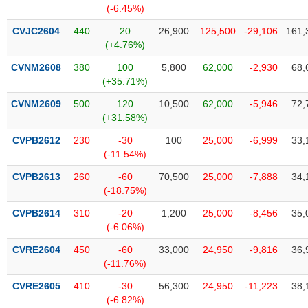
chính
(-6.45%)
CVJC2604
440
20
26,900
125,500
-29,106
161,
(+4.76%)
CVNM2608
380
100
5,800
62,000
-2,930
68,
Công
(+35.71%)
cụ
đầu
CVNM2609
500
120
10,500
62,000
-5,946
72,
tư
(+31.58%)
CVPB2612
230
-30
100
25,000
-6,999
33,
(-11.54%)
Truyền
CVPB2613
260
-60
70,500
25,000
-7,888
34,
thông
(-18.75%)
tài
CVPB2614
310
-20
1,200
25,000
-8,456
35,
chính
(-6.06%)
CVRE2604
450
-60
33,000
24,950
-9,816
36,
(-11.76%)
Dữ
CVRE2605
410
-30
56,300
24,950
-11,223
38,
liệu
(-6.82%)