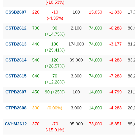
Tất cả
Cổ phiếu
Chỉ số
Chứng chỉ quỹ
Chứng q
(-10.53%)
CSSB2607
220
-10
100
15,050
-1,838
17,
Lãnh
(-4.35%)
đạo
(-)
CSTB2612
700
90
2,100
74,600
-6,288
86,
(+14.75%)
Tất cả
Người nội bộ
Người liên quan
Cổ đông lớn
CSTB2613
440
100
174,000
74,600
-3,177
81,
(+29.41%)
Tin
CSTB2614
540
120
39,000
74,600
-4,288
83,
tức
(-)
(+28.57%)
CSTB2615
640
70
3,300
74,600
-7,288
88,
(+12.28%)
Bài
viết
CTPB2607
450
90 (+25%)
100
14,600
-4,799
21,
của
tác
giả
CTPB2608
300
(0.00%)
3,000
14,600
-4,288
20,
(-)
CVHM2612
370
-70
95,900
73,000
-8,851
85,
Báo
(-15.91%)
cáo