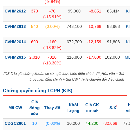
PHIẾU
Hủy
(-9.94%)
niêm
CVHM2612
370
-70
95,900
-8,851
85,414
K
yết
(-15.91%)
Theo
CVHM2613
540
(0.00%)
743,100
-10,768
88,968
K
CÔNG
dõi
CỤ
đặc
ĐẦU
biệt
CVHM2614
690
-160
672,700
-12,159
91,803
K
TƯ
(-18.82%)
Không
được
CVHM2615
2,010
-310
116,800
-17,000
102,060
M
ký
(-13.36%)
XUẤT
quỹ
DỮ
(*)S-X là giá chứng khoán cơ sở - giá thực hiện điều chỉnh; (**)Hòa vốn = Giá
LIỆU
Danh
thực hiện điều chỉnh + Giá CW * Tỷ lệ chuyển đổi điều chỉnh
mục
ETF
Chứng quyền cùng TCPH (
KIS
)
TIN
Cổ
Giá
MỚI
Khối
Giá CK
*
phiếu
Mã CW
đóng
Thay đổi
S-X
lượng
cơ sở
v
chi
cửa
Ngành
tiết
(-)
CDGC2601
10
(0.00%)
10,200
44,200
-32,668
77,