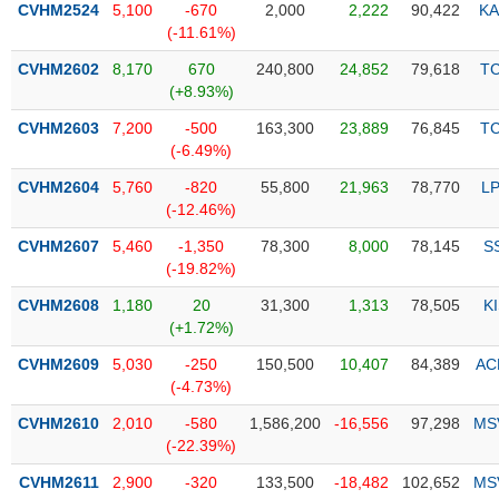
CVHM2524
5,100
-670
2,000
2,222
90,422
KA
(-11.61%)
Trạng
thái
CVHM2602
8,170
670
240,800
24,852
79,618
T
NGÀNH
cổ
(+8.93%)
phiếu
CVHM2603
7,200
-500
163,300
23,889
76,845
T
Quy
(-6.49%)
DOANH
mô
CVHM2604
5,760
-820
55,800
21,963
78,770
L
NGHIỆP
thị
(-12.46%)
trường
CVHM2607
5,460
-1,350
78,300
8,000
78,145
S
Niêm
(-19.82%)
CỔ
yết
PHIẾU
CVHM2608
1,180
20
31,300
1,313
78,505
K
Niêm
(+1.72%)
yết
mới
CVHM2609
5,030
-250
150,500
10,407
84,389
AC
PHÁI
(-4.73%)
Niêm
SINH
yết
CVHM2610
2,010
-580
1,586,200
-16,556
97,298
MS
bổ
(-22.39%)
sung
TRÁI
CVHM2611
2,900
-320
133,500
-18,482
102,652
MS