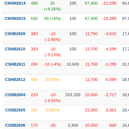
VỤ
CMSN2614
490
20
100
67,400
-22,599
94,
TRUYỀN
(+4.26%)
THÔNG
CMSN2615
530
30 (+6%)
100
67,400
-24,389
97,
CSHB2609
340
-10
100
11,700
-4,633
17,
(-2.86%)
TIỆN
CSHB2610
310
-10
100
11,700
-4,299
17,
ÍCH
(-3.13%)
CSHB2611
240
-10 (-4%)
10,600
11,700
-3,299
15,
BẤT
CSHB2612
440
(0.00%)
11,700
-5,089
18,
ĐỘNG
SẢN
CSSB2604
210
-10
253,200
15,050
-2,727
18,
(-4.55%)
Mã
chứng
CSSB2605
330
(0.00%)
15,050
-2,061
18,
khoán
(-)
CSSB2606
170
-20
3,300
15,050
-949
16,