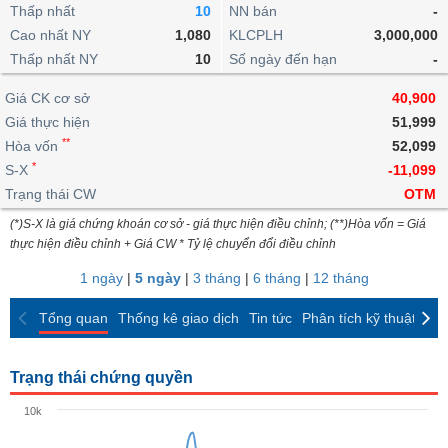
khoản
lai
Thấp nhất
10
NN bán
-
dịch
lỗ
Phân
Vĩ
Thống
Định
Cao nhất NY
1,080
KLCPLH
3,000,000
tích
mô
BẤT
Chứng
IR
Giao
kê
Chứng
giá
Thấp nhất NY
kỹ
10
Số ngày đến hạn
-
ĐỘNG
quyền
Awards
dịch
giao
quyền
thuật
SẢN
Nước
nội
dịch
Trái
Giá CK cơ sở
40,900
ngoài
Tổng
bộ
Bảng
phiếu
Giá thực hiện
51,999
Tin
quan
giá
Đào
doanh
Tự
**
Niên
tức
Hòa vốn
52,099
TÀI
trực
tạo
nghiệp
doanh
Thống
giám
*
S-X
-11,099
CHÍNH
tuyến
kê
Top
Trạng thái CW
OTM
Tài
giao
Bộ
cổ
liệu
(*)S-X là giá chứng khoán cơ sở - giá thực hiện điều chỉnh; (**)Hòa vốn = Giá
dịch
Dịch
lọc
phiếu
cổ
HÀNG
thực hiện điều chỉnh + Giá CW * Tỷ lệ chuyển đổi điều chỉnh
vụ
cổ
Định
đông
HÓA
Bản
phiếu
1 ngày
|
5 ngày
|
3 tháng
|
6 tháng
|
12 tháng
giá
đồ
So
ngành
Tổng quan
Thống kê giao dịch
Tin tức
Phân tích kỹ thuật
CK
sánh
KINH
cổ
Thống
TẾ
phiếu
kê
Trạng thái chứng quyền
giao
Báo
dịch
10k
cáo
THẾ
phân
GIỚI