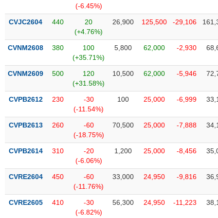
chính
(-6.45%)
CVJC2604
440
20
26,900
125,500
-29,106
161,
(+4.76%)
CVNM2608
380
100
5,800
62,000
-2,930
68,
Công
(+35.71%)
cụ
đầu
CVNM2609
500
120
10,500
62,000
-5,946
72,
tư
(+31.58%)
CVPB2612
230
-30
100
25,000
-6,999
33,
(-11.54%)
Truyền
CVPB2613
260
-60
70,500
25,000
-7,888
34,
thông
(-18.75%)
tài
CVPB2614
310
-20
1,200
25,000
-8,456
35,
chính
(-6.06%)
CVRE2604
450
-60
33,000
24,950
-9,816
36,
(-11.76%)
Dữ
CVRE2605
410
-30
56,300
24,950
-11,223
38,
liệu
(-6.82%)