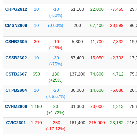
Tổng
VS-
quan
SECTOR
CHPG2612
10
-10
51,100
22,000
-7,455
29,
(-50%)
Giao
dịch
CMSN2608
10
(0.00%)
200
67,400
-28,599
96,
Tài
chính
CSHB2605
30
-10
5,300
11,700
-7,832
19,
NĂNG
(-25%)
Phân
LƯỢNG
tích
CSSB2602
10
-30
87,400
15,050
-2,703
17,
kỹ
(-75%)
thuật
CSTB2607
650
130
137,200
74,600
4,712
75,
Hồ
(+25%)
NGUYÊN
sơ
VẬT
CTPB2604
10
-20
30,000
14,600
-6,088
20,
doanh
LIỆU
(-66.67%)
nghiệp
CVHM2608
1,180
20
31,300
73,000
1,313
78,
Tin
(+1.72%)
tức
sự
CVIC2601
1,210
-250
161,400
215,000
23,182
216,
CÔNG
kiện
(-17.12%)
NGHIỆP
Tài