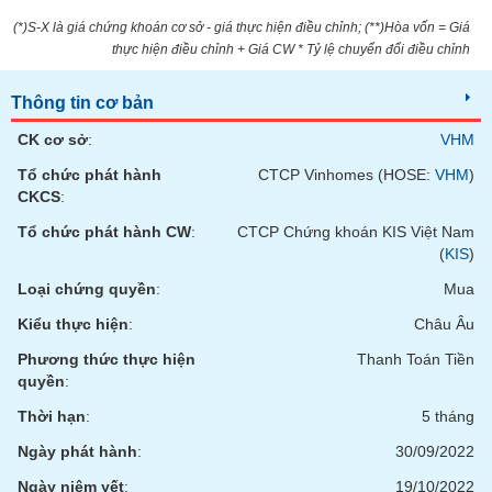
tài
chính
(*)S-X là giá chứng khoán cơ sở - giá thực hiện điều chỉnh; (**)Hòa vốn = Giá
thực hiện điều chỉnh + Giá CW * Tỷ lệ chuyển đổi điều chỉnh
Thông tin cơ bản
CK cơ sở
:
VHM
Tổ chức phát hành
CTCP Vinhomes (HOSE:
VHM
)
CKCS
:
Tổ chức phát hành CW
:
CTCP Chứng khoán KIS Việt Nam
(
KIS
)
Loại chứng quyền
:
Mua
Kiểu thực hiện
:
Châu Âu
Phương thức thực hiện
Thanh Toán Tiền
quyền
:
Thời hạn
:
5 tháng
Ngày phát hành
:
30/09/2022
Ngày niêm yết
:
19/10/2022