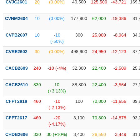
CVJC2601
20
(0.00%)
40,500
125,500
-43,721
169,
liệu
Tâm
CVNM2604
10
(0.00%)
177,900
62,000
-19,386
81,
lý
TIÊU
thị
DÙNG
CVPB2607
10
-10
300
25,000
-8,964
34,
trường
KHÔNG
(-50%)
THIẾT
CVRE2602
30
(0.00%)
498,900
24,950
-12,123
37,
YẾU
CACB2609
240
-10 (-4%)
32,300
22,400
-2,509
25,
TIÊU
CACB2610
330
10
88,800
22,400
-3,564
27,
DÙNG
(+3.13%)
THIẾT
CFPT2616
460
-10
100
70,800
-11,656
89,
YẾU
(-2.13%)
CFPT2617
460
-20
3,100
70,800
-14,878
93,
(-4.17%)
CHDB2606
330
30 (+10%)
3,400
26,550
-3,449
31,
CHĂM