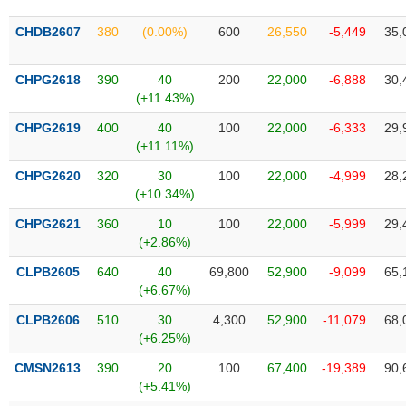
SÓC
SỨC
CHDB2607
380
(0.00%)
600
26,550
-5,449
35,
KHỎE
CHPG2618
390
40
200
22,000
-6,888
30,
(+11.43%)
CHPG2619
400
40
100
22,000
-6,333
29,
TÀI
(+11.11%)
CHÍNH
CHPG2620
320
30
100
22,000
-4,999
28,
(+10.34%)
CHPG2621
360
10
100
22,000
-5,999
29,
(+2.86%)
CÔNG
NGHỆ
CLPB2605
640
40
69,800
52,900
-9,099
65,
THÔNG
(+6.67%)
TIN
CLPB2606
510
30
4,300
52,900
-11,079
68,
(+6.25%)
CMSN2613
390
20
100
67,400
-19,389
90,
(+5.41%)
DỊCH