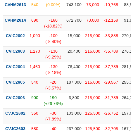
phân
CVHM2613
540
(0.00%)
743,100
73,000
-10,768
88,
tích
(-)
CVHM2614
690
-160
672,700
73,000
-12,159
91,
(-18.82%)
Thuật
ngữ
CVIC2602
1,090
-100
15,000
215,000
-33,888
270,
(-)
(-8.40%)
CVIC2603
1,270
-130
20,400
215,000
-35,789
276,
(-9.29%)
Dịch
vụ
CVIC2604
1,460
-130
76,400
215,000
-37,789
281,
(-)
(-8.18%)
CVIC2605
540
-20
187,300
215,000
-29,567
255,
Đào
(-3.57%)
tạo
CVIC2606
900
190
6,800
215,000
-31,789
264,
(+26.76%)
CVJC2602
350
-30
103,000
125,500
-26,752
157,
(-7.89%)
Sách
tài
CVJC2603
580
-40
267,000
125,500
-32,705
167,