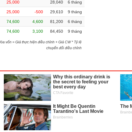
25,000
28,040
6 tháng
25,000
-500
29,610
9 tháng
74,600
4,600
81,200
6 tháng
74,600
3,100
84,450
9 tháng
)Hòa vốn = Giá thực hiện điều chỉnh + Giá CW * Tỷ lệ
chuyển đổi điều chỉnh