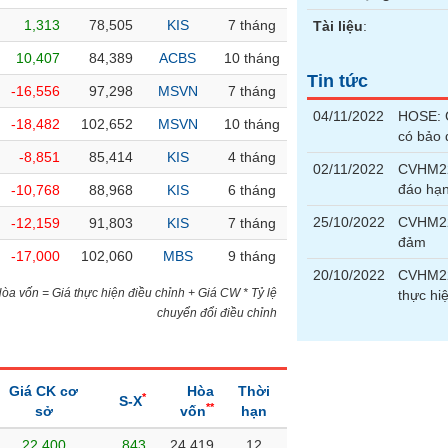
1,313
78,505
KIS
7 tháng
Tài liệu
:
10,407
84,389
ACBS
10 tháng
Tin tức
-16,556
97,298
MSVN
7 tháng
04/11/2022
HOSE: G
-18,482
102,652
MSVN
10 tháng
có bảo
-8,851
85,414
KIS
4 tháng
02/11/2022
CVHM22
đáo hạ
-10,768
88,968
KIS
6 tháng
25/10/2022
CVHM22
-12,159
91,803
KIS
7 tháng
đảm
-17,000
102,060
MBS
9 tháng
20/10/2022
CVHM22
)Hòa vốn = Giá thực hiện điều chỉnh + Giá CW * Tỷ lệ
thực hi
chuyển đổi điều chỉnh
Giá CK cơ
Hòa
Thời
*
S-X
**
sở
vốn
hạn
22,400
843
24,419
12