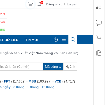
9+
Đăng nhập
English
|
.31%
.24%
.85%
ẤT DỮ LIỆU
TIN MỚI
ành sản xuất Việt Nam tháng 7/2026: Sản lượng, số lượng đơn đặ
Mã công ty
Ngành
) -
FPT
(117.662) -
MBB
(103.997) -
VCB
(94.717)
5 ngày
|
3 tháng
|
6 tháng
|
12 tháng