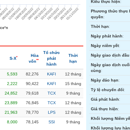
Kiểu thực hiện
:
12/09/2022
06/09/2022
08/2022
22
01/11/2022
26/10/2022
20/10/2022
16/10/2022
10/10/2022
04/10/2022
28/09/2022
22/09/2022
18/09/2022
Phương thức thực 
quyền
:
Thời hạn
:
ice*n
Ngày phát hành
:
Ngày niêm yết
:
Tổ chức
Ngày giao dịch đầu 
Hòa
Thời
*
S-X
phát
**
vốn
hạn
hành
Ngày giao dịch cuố
cùng
:
5,593
82,276
KAFI
12 tháng
ền
Hợp đồng tương lai
Trái phiếu
Ngày đáo hạn
:
2,222
90,422
KAFI
15 tháng
Tỷ lệ chuyển đổi
:
24,852
79,618
TCX
9 tháng
Giá phát hành
:
23,889
76,845
TCX
12 tháng
Giá thực hiện
:
21,963
78,770
LPS
12 tháng
Khối lượng Niêm yế
8,000
78,145
SSI
9 tháng
Khối lượng lưu hà