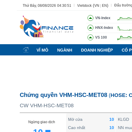
(
)
Đấu trườn
Thứ Bảy, 08/08/2026
04:30:52
Vietstock
VN
|
EN
VN-Index
HNX-Index
VS 100
Tất cả
Tính năng
Ngành
Mã chứng khoán
Lãnh đạ
VĨ MÔ
NGÀNH
DOANH NGHIỆP
CỔ P
Tính năng
(-)
VIETSTOCK
CHỨNG KHOÁN
DOANH NGHIỆP
Chứng quyền VHM-HSC-MET08
(
HOSE:
BẤT ĐỘNG SẢN
CW VHM-HSC-MET08
TÀI CHÍNH
HÀNG HÓA
Mở cửa
10
KLGD
Ngừng giao dịch
KINH TẾ
Cao nhất
10
NN mu