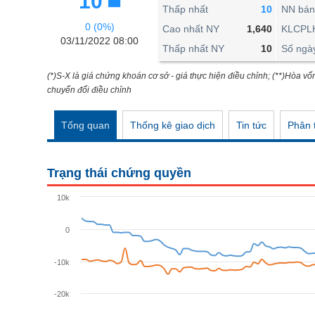
10
THẾ GIỚI
Thấp nhất
10
NN bán
0 (0%)
ĐÔNG DƯƠNG
Cao nhất NY
1,640
KLCPL
03/11/2022 08:00
Thấp nhất NY
10
Số ngà
TÀI CHÍNH CÁ NHÂN
PHÂN TÍCH
(*)S-X là giá chứng khoán cơ sở - giá thực hiện điều chỉnh; (**)Hòa vố
chuyển đổi điều chỉnh
Ngành
(-)
Tổng quan
Thống kê giao dịch
Tin tức
Phân t
VS-SECTOR
NĂNG LƯỢNG
Trạng thái chứng quyền
NGUYÊN VẬT LIỆU
10k
CÔNG NGHIỆP
0
TIÊU DÙNG KHÔNG THIẾT YẾU
TIÊU DÙNG THIẾT YẾU
-10k
CHĂM SÓC SỨC KHỎE
-20k