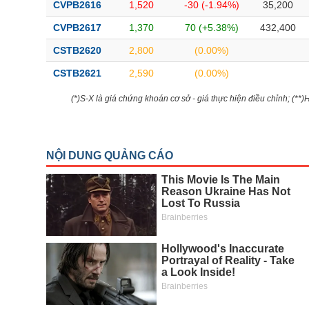
CVPB2616
1,520
-30 (-1.94%)
35,200
CVPB2617
1,370
70 (+5.38%)
432,400
CSTB2620
2,800
(0.00%)
CSTB2621
2,590
(0.00%)
(*)S-X là giá chứng khoán cơ sở - giá thực hiện điều chỉnh; (**