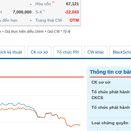
**
-
Hòa vốn
67,121
CÔNG CỤ ĐẦU TƯ
*
H
7,000,000
S-X
-22,043
XUẤT DỮ LIỆU
y đến hạn
-
Trạng thái CW
OTM
TIN MỚI
n = Giá thực hiện điều chỉnh + Giá CW * Tỷ lệ
ích kỹ thuật
CK cơ sở
Tổ chức PH
CW khác
BlackSch
Thông tin cơ bả
CK cơ sở
:
Tổ chức phát hành
CKCS
:
Tổ chức phát hành
Loại chứng quyền
: