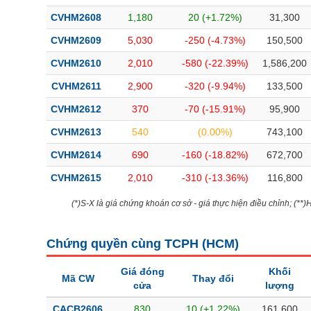
Bài viết của tác giả
(-)
CVHM2608
1,180
20 (+1.72%)
31,300
CVHM2609
5,030
-250 (-4.73%)
150,500
Báo cáo phân tích
(-)
CVHM2610
2,010
-580 (-22.39%)
1,586,200
CVHM2611
2,900
-320 (-9.94%)
133,500
Thuật ngữ
(-)
CVHM2612
370
-70 (-15.91%)
95,900
CVHM2613
540
(0.00%)
743,100
Dịch vụ
(-)
CVHM2614
690
-160 (-18.82%)
672,700
Đào tạo
CVHM2615
2,010
-310 (-13.36%)
116,800
Sách tài chính
(*)S-X là giá chứng khoán cơ sở - giá thực hiện điều chỉnh; (**
Công cụ đầu tư
Chứng quyền cùng TCPH (
HCM
)
Truyền thông tài chính
Giá đóng
Khối
Dữ liệu tài chính
Mã CW
Thay đổi
cửa
lượng
CACB2606
830
10 (+1.22%)
161,600