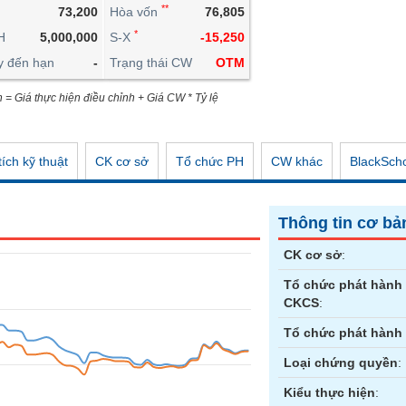
**
73,200
Hòa vốn
76,805
CÔNG CỤ ĐẦU TƯ
*
H
5,000,000
S-X
-15,250
XUẤT DỮ LIỆU
y đến hạn
-
Trạng thái CW
OTM
TIN MỚI
n = Giá thực hiện điều chỉnh + Giá CW * Tỷ lệ
ích kỹ thuật
CK cơ sở
Tổ chức PH
CW khác
BlackSch
Thông tin cơ bả
CK cơ sở
:
Tổ chức phát hành
CKCS
:
Tổ chức phát hành
Loại chứng quyền
:
Kiểu thực hiện
: