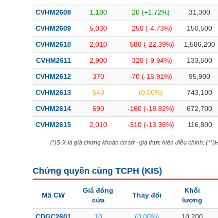
Bài viết của tác giả
(-)
CVHM2608
1,180
20 (+1.72%)
31,300
CVHM2609
5,030
-250 (-4.73%)
150,500
Báo cáo phân tích
(-)
CVHM2610
2,010
-580 (-22.39%)
1,586,200
CVHM2611
2,900
-320 (-9.94%)
133,500
Thuật ngữ
(-)
CVHM2612
370
-70 (-15.91%)
95,900
CVHM2613
540
(0.00%)
743,100
Dịch vụ
(-)
CVHM2614
690
-160 (-18.82%)
672,700
Đào tạo
CVHM2615
2,010
-310 (-13.36%)
116,800
Sách tài chính
(*)S-X là giá chứng khoán cơ sở - giá thực hiện điều chỉnh; (**
Công cụ đầu tư
Chứng quyền cùng TCPH (
KIS
)
Truyền thông tài chính
Giá đóng
Khối
Dữ liệu tài chính
Mã CW
Thay đổi
cửa
lượng
CDGC2601
10
(0.00%)
10,200