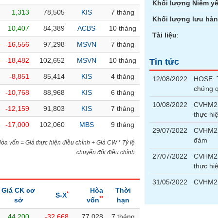
Khối lượng Niêm yế
1,313
78,505
KIS
7 tháng
Khối lượng lưu hà
10,407
84,389
ACBS
10 tháng
Tài liệu
:
-16,556
97,298
MSVN
7 tháng
-18,482
102,652
MSVN
10 tháng
Tin tức
-8,851
85,414
KIS
4 tháng
12/08/2022
HOSE: T
chứng 
-10,768
88,968
KIS
6 tháng
10/08/2022
CVHM22
-12,159
91,803
KIS
7 tháng
thực hi
-17,000
102,060
MBS
9 tháng
29/07/2022
CVHM22
đảm
)Hòa vốn = Giá thực hiện điều chỉnh + Giá CW * Tỷ lệ
chuyển đổi điều chỉnh
27/07/2022
CVHM22
thực hi
31/05/2022
CVHM22
Giá CK cơ
Hòa
Thời
*
S-X
**
sở
vốn
hạn
44,200
-32,668
77,028
7 tháng