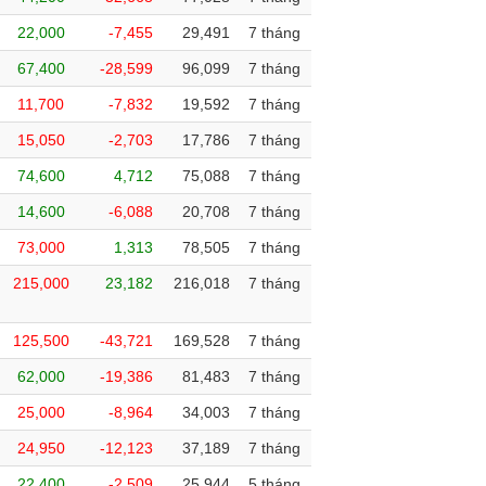
22,000
-7,455
29,491
7 tháng
67,400
-28,599
96,099
7 tháng
11,700
-7,832
19,592
7 tháng
15,050
-2,703
17,786
7 tháng
74,600
4,712
75,088
7 tháng
14,600
-6,088
20,708
7 tháng
73,000
1,313
78,505
7 tháng
215,000
23,182
216,018
7 tháng
125,500
-43,721
169,528
7 tháng
62,000
-19,386
81,483
7 tháng
25,000
-8,964
34,003
7 tháng
24,950
-12,123
37,189
7 tháng
22,400
-2,509
25,944
5 tháng