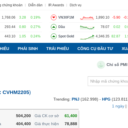
g chứng khoán
Diễn đàn
IR Awards
Dịch vụ
1,768.06
3.28
0.19%
VN30F1M
1,890.10
-5.90
-0
293.44
0.80
0.27%
Dầu
78.07
0.02
0
443.10
1.05
0.24%
Spot Gold
4,346.35
82.87
1
o
Tin tức
Báo cáo phân tích
Thuật ngữ
Dịch vụ
HIẾU
PHÁI SINH
TRÁI PHIẾU
CÔNG CỤ ĐẦU TƯ
XU
Chỉ số PMI ngàn
VIETSTOCKFINANCE
VĨ MÔ
NGÀNH
:
CVHM2205
)
DOANH NGHIỆP
Trending:
PNJ
(162.998) -
HPG
(123.811
CỔ PHIẾU
1 ngày
|
PHÁI SINH
504,200
Giá CK cơ sở
61,400
TRÁI PHIẾU
a
404,400
Giá thực hiện
78,888