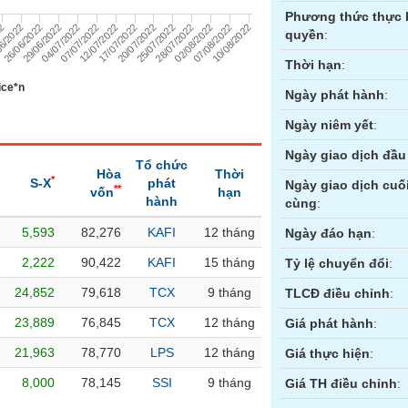
Phương thức thực 
07/07/2022
12/07/2022
17/07/2022
20/07/2022
25/07/2022
28/07/2022
22
02/08/2022
6/2022
07/08/2022
26/06/2022
10/08/2022
29/06/2022
04/07/2022
quyền
:
Thời hạn
:
ice*n
Ngày phát hành
:
Ngày niêm yết
:
Ngày giao dịch đầu 
Tổ chức
Hòa
Thời
*
S-X
phát
Ngày giao dịch cuố
**
vốn
hạn
hành
cùng
:
5,593
82,276
KAFI
12 tháng
ền
Hợp đồng tương lai
Trái phiếu
Ngày đáo hạn
:
2,222
90,422
KAFI
15 tháng
Tỷ lệ chuyển đổi
:
24,852
79,618
TCX
9 tháng
TLCĐ điều chỉnh
:
23,889
76,845
TCX
12 tháng
Giá phát hành
:
21,963
78,770
LPS
12 tháng
Giá thực hiện
:
8,000
78,145
SSI
9 tháng
Giá TH điều chỉnh
: