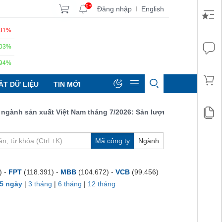
9+
Đăng nhập
English
|
.31%
.03%
.94%
ẤT DỮ LIỆU
TIN MỚI
h sản xuất Việt Nam tháng 7/2026: Sản lượng, số lượng đơn đặt 
Mã công ty
Ngành
) -
FPT
(118.391) -
MBB
(104.672) -
VCB
(99.456)
5 ngày
|
3 tháng
|
6 tháng
|
12 tháng