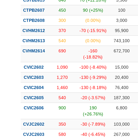
CSTB2615
640
70 (+12.28%)
3,300
CTPB2607
450
90 (+25%)
100
CTPB2608
300
(0.00%)
3,000
CVHM2612
370
-70 (-15.91%)
95,900
CVHM2613
540
(0.00%)
743,100
CVHM2614
690
-160
672,700
(-18.82%)
CVIC2602
1,090
-100 (-8.40%)
15,000
CVIC2603
1,270
-130 (-9.29%)
20,400
CVIC2604
1,460
-130 (-8.18%)
76,400
CVIC2605
540
-20 (-3.57%)
187,300
CVIC2606
900
190
6,800
(+26.76%)
CVJC2602
350
-30 (-7.89%)
103,000
CVJC2603
580
-40 (-6.45%)
267,000