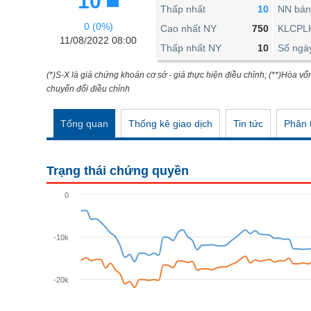
10
THẾ GIỚI
Thấp nhất
10
NN bán
0 (0%)
ĐÔNG DƯƠNG
Cao nhất NY
750
KLCPL
11/08/2022 08:00
Thấp nhất NY
10
Số ngà
TÀI CHÍNH CÁ NHÂN
PHÂN TÍCH
(*)S-X là giá chứng khoán cơ sở - giá thực hiện điều chỉnh; (**)Hòa vố
chuyển đổi điều chỉnh
Ngành
(-)
Tổng quan
Thống kê giao dịch
Tin tức
Phân t
VS-SECTOR
NĂNG LƯỢNG
Trạng thái chứng quyền
NGUYÊN VẬT LIỆU
0
CÔNG NGHIỆP
TIÊU DÙNG KHÔNG THIẾT YẾU
-10k
TIÊU DÙNG THIẾT YẾU
-20k
CHĂM SÓC SỨC KHỎE