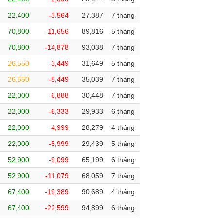
22,400
-3,564
27,387
7 tháng
70,800
-11,656
89,816
5 tháng
70,800
-14,878
93,038
7 tháng
26,550
-3,449
31,649
5 tháng
26,550
-5,449
35,039
7 tháng
22,000
-6,888
30,448
7 tháng
22,000
-6,333
29,933
6 tháng
22,000
-4,999
28,279
4 tháng
22,000
-5,999
29,439
5 tháng
52,900
-9,099
65,199
6 tháng
52,900
-11,079
68,059
7 tháng
67,400
-19,389
90,689
4 tháng
67,400
-22,599
94,899
6 tháng