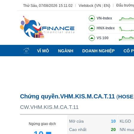
(
)
Đấu trườn
Thứ Sáu, 07/08/2026
15:11:03
Vietstock
VN
|
EN
VN-Index
HNX-Index
VS 100
Tất cả
Tính năng
Ngành
Mã chứng khoán
Lãnh đạ
VĨ MÔ
NGÀNH
DOANH NGHIỆP
CỔ P
Tính năng
(-)
VIETSTOCK
CHỨNG KHOÁN
DOANH NGHIỆP
Chứng quyền.VHM.KIS.M.CA.T.11
(
HOSE
BẤT ĐỘNG SẢN
CW.VHM.KIS.M.CA.T.11
TÀI CHÍNH
HÀNG HÓA
Mở cửa
10
KLGD
Ngừng giao dịch
KINH TẾ
Cao nhất
20
NN mu