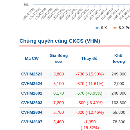
TÀI CHÍNH
-30k
23/05/2022
06/04/2022
26/05/2022
12/04/2022
31/05/2022
17/04/2022
05/06/2022
20/04/2022
08/06/2022
25/04/2022
13/06/2022
28/04/2022
16/06/20
05/05/2022
21/0
10/05/2022
15/05/2022
18/05/2022
CÔNG NGHỆ THÔNG TIN
DỊCH VỤ TRUYỀN THÔNG
S-X
S-X-Pr
TIỆN ÍCH
Chứng quyền cùng CKCS (
VHM
)
BẤT ĐỘNG SẢN
Giá đóng
Khối
Mã CW
Thay đổi
cửa
lượng
Mã chứng khoán
(-)
CVHM2523
3,860
-730 (-15.90%)
249,800
Tất cả
Cổ phiếu
Chỉ số
Chứng chỉ quỹ
Chứng quy
CVHM2524
5,100
-670 (-11.61%)
2,000
Lãnh đạo
(-)
CVHM2602
8,170
670 (+8.93%)
240,800
Tất cả
Người nội bộ
Người liên quan
Cổ đông lớn
CVHM2603
7,200
-500 (-6.49%)
163,300
CVHM2604
5,760
-820 (-12.46%)
55,800
Tin tức
(-)
CVHM2607
5,460
-1,350
78,300
(-19.82%)