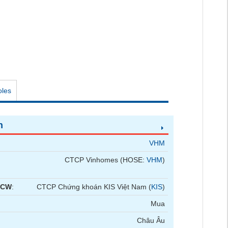
oles
n
VHM
CTCP Vinhomes (HOSE:
VHM
)
 CW
:
CTCP Chứng khoán KIS Việt Nam (
KIS
)
Mua
Châu Âu