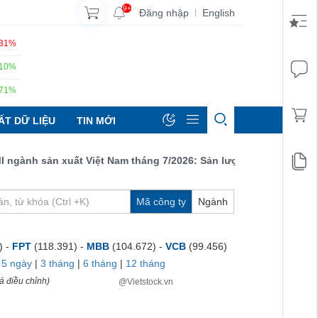
9+
Đăng nhập
English
|
.31%
.10%
.71%
ẤT DỮ LIỆU
TIN MỚI
ành sản xuất Việt Nam tháng 7/2026: Sản lượng, số lượng đơn đặt
Mã công ty
Ngành
) -
FPT
(118.391) -
MBB
(104.672) -
VCB
(99.456)
|
5 ngày
|
3 tháng
|
6 tháng
|
12 tháng
á điều chỉnh)
@Vietstock.vn