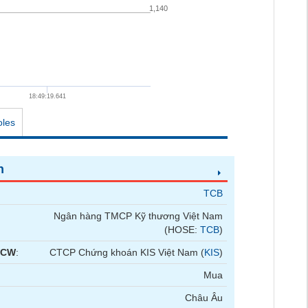
1,140
18:49:19.641
oles
n
TCB
Ngân hàng TMCP Kỹ thương Việt Nam
(HOSE:
TCB
)
 CW
:
CTCP Chứng khoán KIS Việt Nam (
KIS
)
Mua
Châu Âu