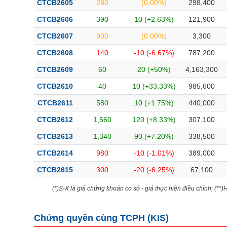
CTCB2605
280
(0.00%)
298,400
Bài viết của tác giả
(-)
CTCB2606
390
10 (+2.63%)
121,900
CTCB2607
900
(0.00%)
3,300
Báo cáo phân tích
(-)
CTCB2608
140
-10 (-6.67%)
787,200
CTCB2609
60
20 (+50%)
4,163,300
Thuật ngữ
(-)
CTCB2610
40
10 (+33.33%)
985,600
Dịch vụ
(-)
CTCB2611
580
10 (+1.75%)
440,000
CTCB2612
1,560
120 (+8.33%)
307,100
Đào tạo
CTCB2613
1,340
90 (+7.20%)
338,500
Sách tài chính
CTCB2614
980
-10 (-1.01%)
389,000
Công cụ đầu tư
CTCB2615
300
-20 (-6.25%)
67,100
Truyền thông tài chính
(*)S-X là giá chứng khoán cơ sở - giá thực hiện điều chỉnh; (**
Dữ liệu tài chính
Chứng quyền cùng TCPH (
KIS
)