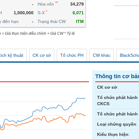
**
-
Hòa vốn
34,279
CÔNG CỤ ĐẦU TƯ
*
H
1,000,000
S-X
6,071
XUẤT DỮ LIỆU
y đến hạn
-
Trạng thái CW
ITM
TIN MỚI
n = Giá thực hiện điều chỉnh + Giá CW * Tỷ lệ
ích kỹ thuật
CK cơ sở
Tổ chức PH
CW khác
BlackSch
Thông tin cơ bả
CK cơ sở
:
Tổ chức phát hành
CKCS
:
Tổ chức phát hành
Loại chứng quyền
:
Kiểu thực hiện
: