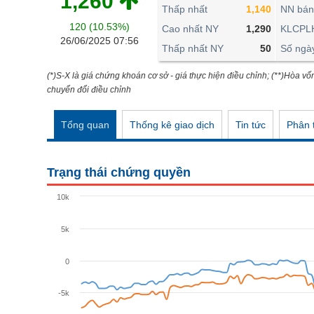
1,260
THẾ GIỚI
Thấp nhất
1,140
NN bán
120 (10.53%)
ĐÔNG DƯƠNG
Cao nhất NY
1,290
KLCPL
26/06/2025 07:56
Thấp nhất NY
50
Số ngà
TÀI CHÍNH CÁ NHÂN
PHÂN TÍCH
(*)S-X là giá chứng khoán cơ sở - giá thực hiện điều chỉnh; (**)Hòa vố
chuyển đổi điều chỉnh
Ngành
(-)
Tổng quan
Thống kê giao dịch
Tin tức
Phân t
VS-SECTOR
NĂNG LƯỢNG
Trạng thái chứng quyền
NGUYÊN VẬT LIỆU
10k
CÔNG NGHIỆP
5k
TIÊU DÙNG KHÔNG THIẾT YẾU
TIÊU DÙNG THIẾT YẾU
0
CHĂM SÓC SỨC KHỎE
-5k