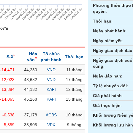
Phương thức thực 
/04/2025
06/05/2025
22/05/2025
09/06/2025
2025
25/06/2025
27/04/2025
18/05/2025
03/06/2025
19/06/2025
21/04/2025
12/05/2025
28/05/2025
15/06/2025
quyền
:
Thời hạn
:
ice*n
Ngày phát hành
:
Ngày niêm yết
:
Ngày giao dịch đầu 
Hòa
Tổ chức
*
S-X
Thời hạn
**
vốn
phát hành
Ngày giao dịch cuố
cùng
:
-14,471
44,230
VND
11 tháng
ền
Hợp đồng tương lai
Trái phiếu
Ngày đáo hạn
:
-12,023
43,682
VND
17 tháng
Tỷ lệ chuyển đổi
:
-13,884
44,132
KAFI
12 tháng
Giá phát hành
:
-14,863
45,268
KAFI
15 tháng
Giá thực hiện
:
-6,538
37,178
ACBS
10 tháng
Khối lượng Niêm yế
-5,559
35,905
VPX
9 tháng
Khối lượng lưu hà