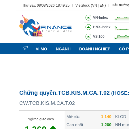
(
)
Đấu trườn
Thứ Bảy, 08/08/2026
18:49:26
Vietstock
VN
|
EN
VN-Index
HNX-Index
VS 100
Tất cả
Tính năng
Ngành
Mã chứng khoán
Lãnh đạ
VĨ MÔ
NGÀNH
DOANH NGHIỆP
CỔ P
Tính năng
(-)
VIETSTOCK
CHỨNG KHOÁN
DOANH NGHIỆP
Chứng quyền.TCB.KIS.M.CA.T.02
(
HOSE
BẤT ĐỘNG SẢN
CW.TCB.KIS.M.CA.T.02
TÀI CHÍNH
HÀNG HÓA
Mở cửa
1,140
KLGD
Ngừng giao dịch
KINH TẾ
Cao nhất
1,260
NN mu