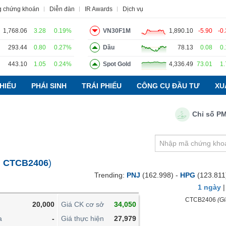
g chứng khoán
Diễn đàn
IR Awards
Dịch vụ
1,768.06
3.28
0.19%
VN30F1M
1,890.10
-5.90
-0
293.44
0.80
0.27%
Dầu
78.13
0.08
0
443.10
1.05
0.24%
Spot Gold
4,336.49
73.01
1
o
Tin tức
Báo cáo phân tích
Thuật ngữ
Dịch vụ
HIẾU
PHÁI SINH
TRÁI PHIẾU
CÔNG CỤ ĐẦU TƯ
XU
Chỉ số PMI ng
VIETSTOCKFINANCE
VĨ MÔ
NGÀNH
:
CTCB2406
)
DOANH NGHIỆP
Trending:
PNJ
(162.998) -
HPG
(123.811
CỔ PHIẾU
1 ngày
PHÁI SINH
CTCB2406
(Gi
20,000
Giá CK cơ sở
34,050
TRÁI PHIẾU
a
-
Giá thực hiện
27,979