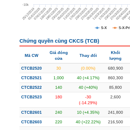
TÀI CHÍNH
-10k
15
17/02/2025
05/03/2025
01/01/2025
23/03/2025
19/01/2025
09/04/
11/02/2025
27/02/2025
25/12/2024
17/03/2025
13/01/2025
02/04/2025
05/02/2025
23/02/2025
11/03/2025
07/01/2025
27/03/2025
23/01/2025
CÔNG NGHỆ THÔNG TIN
DỊCH VỤ TRUYỀN THÔNG
S-X
S-X-Pr
TIỆN ÍCH
Chứng quyền cùng CKCS (
TCB
)
BẤT ĐỘNG SẢN
Giá đóng
Khối
Mã CW
Thay đổi
cửa
lượng
Mã chứng khoán
(-)
CTCB2520
30
(0.00%)
680,900
Tất cả
Cổ phiếu
Chỉ số
Chứng chỉ quỹ
Chứng quy
CTCB2521
1,000
40 (+4.17%)
860,300
CTCB2522
140
40 (+40%)
85,800
Lãnh đạo
(-)
CTCB2523
180
-30
2,600
Tất cả
Người nội bộ
Người liên quan
Cổ đông lớn
(-14.29%)
CTCB2601
240
10 (+4.35%)
241,800
Tin tức
(-)
CTCB2603
220
40 (+22.22%)
216,500