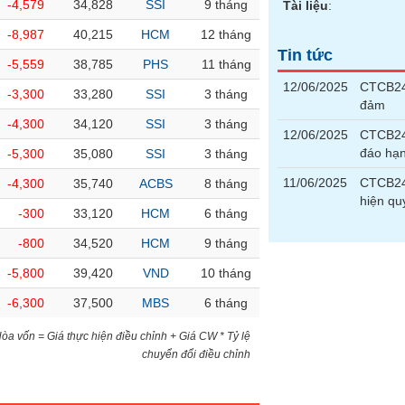
-4,579
34,828
SSI
9 tháng
Tài liệu
:
-8,987
40,215
HCM
12 tháng
Tin tức
-5,559
38,785
PHS
11 tháng
12/06/2025
CTCB240
-3,300
33,280
SSI
3 tháng
đảm
-4,300
34,120
SSI
3 tháng
12/06/2025
CTCB24
đáo hạ
-5,300
35,080
SSI
3 tháng
11/06/2025
CTCB240
-4,300
35,740
ACBS
8 tháng
hiện qu
-300
33,120
HCM
6 tháng
-800
34,520
HCM
9 tháng
-5,800
39,420
VND
10 tháng
-6,300
37,500
MBS
6 tháng
)Hòa vốn = Giá thực hiện điều chỉnh + Giá CW * Tỷ lệ
chuyển đổi điều chỉnh