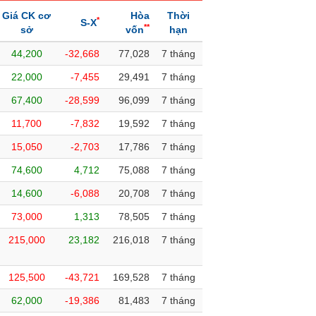
Giá CK cơ
Hòa
Thời
*
S-X
**
sở
vốn
hạn
44,200
-32,668
77,028
7 tháng
22,000
-7,455
29,491
7 tháng
67,400
-28,599
96,099
7 tháng
11,700
-7,832
19,592
7 tháng
15,050
-2,703
17,786
7 tháng
74,600
4,712
75,088
7 tháng
14,600
-6,088
20,708
7 tháng
73,000
1,313
78,505
7 tháng
215,000
23,182
216,018
7 tháng
125,500
-43,721
169,528
7 tháng
62,000
-19,386
81,483
7 tháng