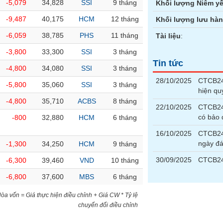
-5,079
34,828
SSI
9 tháng
Khối lượng Niêm yế
-9,487
40,175
HCM
12 tháng
Khối lượng lưu hà
-6,059
38,785
PHS
11 tháng
Tài liệu
:
-3,800
33,300
SSI
3 tháng
Tin tức
-4,800
34,080
SSI
3 tháng
28/10/2025
CTCB240
-5,800
35,060
SSI
3 tháng
hiện qu
-4,800
35,710
ACBS
8 tháng
22/10/2025
CTCB240
có bảo
-800
32,880
HCM
6 tháng
16/10/2025
CTCB240
ngày đ
-1,300
34,250
HCM
9 tháng
30/09/2025
CTCB24
-6,300
39,460
VND
10 tháng
-6,800
37,600
MBS
6 tháng
)Hòa vốn = Giá thực hiện điều chỉnh + Giá CW * Tỷ lệ
chuyển đổi điều chỉnh