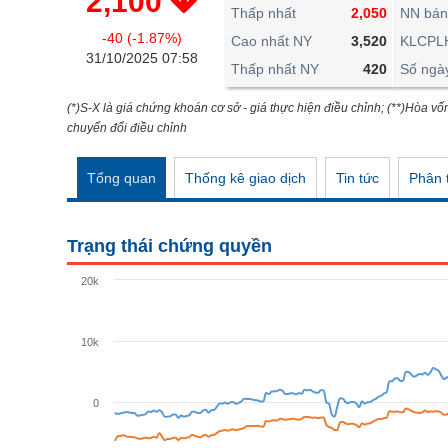
2,100
THẾ GIỚI
Thấp nhất
2,050
NN bán
-40 (-1.87%)
ĐÔNG DƯƠNG
Cao nhất NY
3,520
KLCPL
31/10/2025 07:58
Thấp nhất NY
420
Số ngà
TÀI CHÍNH CÁ NHÂN
PHÂN TÍCH
(*)S-X là giá chứng khoán cơ sở - giá thực hiện điều chỉnh; (**)Hòa vố
chuyển đổi điều chỉnh
Ngành
(-)
Tổng quan
Thống kê giao dịch
Tin tức
Phân t
VS-SECTOR
NĂNG LƯỢNG
Trạng thái chứng quyền
NGUYÊN VẬT LIỆU
20k
CÔNG NGHIỆP
TIÊU DÙNG KHÔNG THIẾT YẾU
10k
TIÊU DÙNG THIẾT YẾU
0
CHĂM SÓC SỨC KHỎE