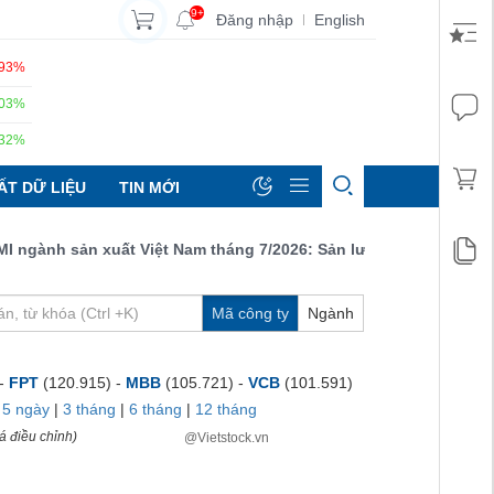
9+
Đăng nhập
English
|
.93%
.03%
.32%
ẤT DỮ LIỆU
TIN MỚI
gành sản xuất Việt Nam tháng 7/2026: Sản lượng, số lượng đơn đặ
Mã công ty
Ngành
 -
FPT
(120.915) -
MBB
(105.721) -
VCB
(101.591)
|
5 ngày
|
3 tháng
|
6 tháng
|
12 tháng
á điều chỉnh)
@Vietstock.vn