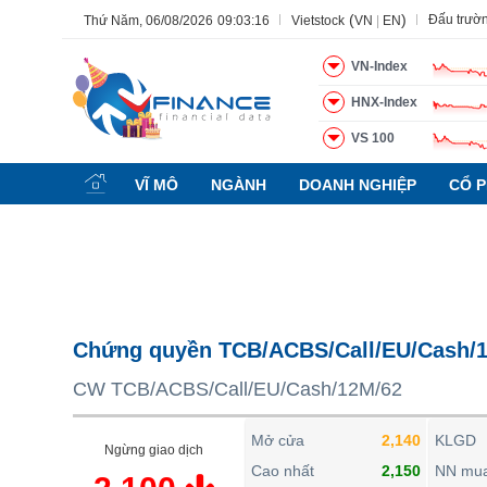
(
)
Đấu trườ
Thứ Năm, 06/08/2026
09:03:17
Vietstock
VN
|
EN
VN-Index
HNX-Index
VS 100
Tất cả
Tính năng
Ngành
Mã chứng khoán
Lãnh đạ
VĨ MÔ
NGÀNH
DOANH NGHIỆP
CỔ P
Tính năng
(-)
VIETSTOCK
CHỨNG KHOÁN
DOANH NGHIỆP
Chứng quyền TCB/ACBS/Call/EU/Cash/
BẤT ĐỘNG SẢN
CW TCB/ACBS/Call/EU/Cash/12M/62
TÀI CHÍNH
HÀNG HÓA
Mở cửa
2,140
KLGD
Ngừng giao dịch
KINH TẾ
Cao nhất
2,150
NN mu