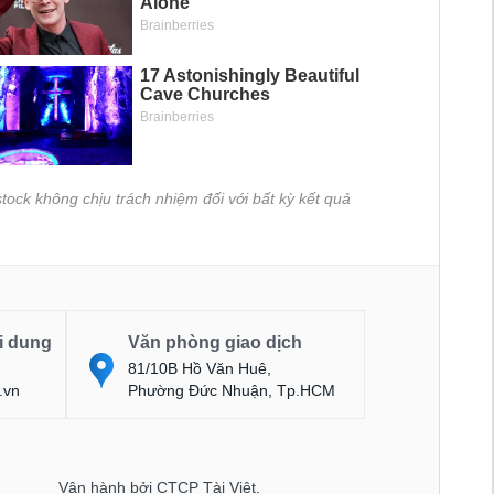
tock không chịu trách nhiệm đối với bất kỳ kết quả
i dung
Văn phòng giao dịch
81/10B Hồ Văn Huê,
.vn
Phường Đức Nhuận, Tp.HCM
Vận hành bởi CTCP Tài Việt.