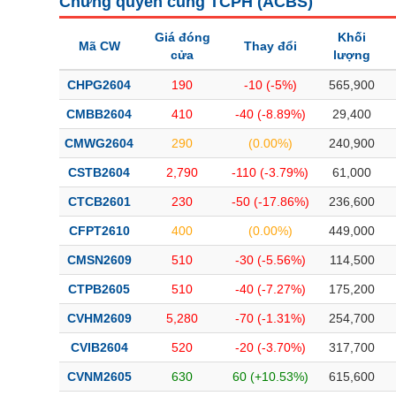
Chứng quyền cùng TCPH (
ACBS
)
Giá đóng
Khối
Mã CW
Thay đổi
cửa
lượng
CHPG2604
190
-10 (-5%)
565,900
CMBB2604
410
-40 (-8.89%)
29,400
CMWG2604
290
(0.00%)
240,900
CSTB2604
2,790
-110 (-3.79%)
61,000
CTCB2601
230
-50 (-17.86%)
236,600
CFPT2610
400
(0.00%)
449,000
CMSN2609
510
-30 (-5.56%)
114,500
CTPB2605
510
-40 (-7.27%)
175,200
CVHM2609
5,280
-70 (-1.31%)
254,700
CVIB2604
520
-20 (-3.70%)
317,700
CVNM2605
630
60 (+10.53%)
615,600