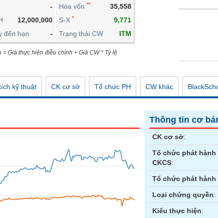
**
-
Hòa vốn
35,558
CÔNG CỤ ĐẦU TƯ
*
H
12,000,000
S-X
9,771
XUẤT DỮ LIỆU
y đến hạn
-
Trạng thái CW
ITM
TIN MỚI
n = Giá thực hiện điều chỉnh + Giá CW * Tỷ lệ
ích kỹ thuật
CK cơ sở
Tổ chức PH
CW khác
BlackSch
Thông tin cơ bả
CK cơ sở
:
Tổ chức phát hành
CKCS
:
Tổ chức phát hành
Loại chứng quyền
:
Kiểu thực hiện
: