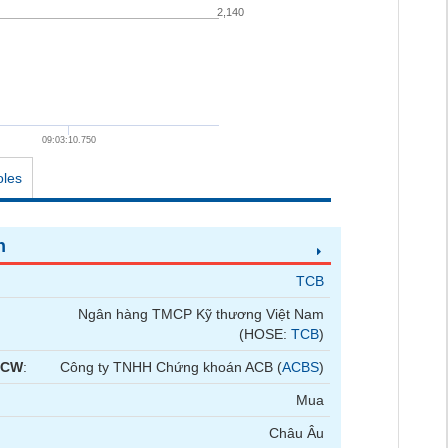
2,140
09:03:10.750
oles
n
TCB
Ngân hàng TMCP Kỹ thương Việt Nam
(HOSE:
TCB
)
 CW
:
Công ty TNHH Chứng khoán ACB (
ACBS
)
Mua
Châu Âu