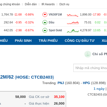
ng chứng khoán
Diễn đàn
IR Awards
Dịch vụ
1,764.78
-11.68
-0.66%
VN30F1M
1,896.00
-17.80
-0
292.64
-0.95
-0.32%
Dầu
75.01
0.02
0
442.05
-2.98
-0.67%
Spot Gold
4,278.97
13.65
0
o
Tin tức
Báo cáo phân tích
Thuật ngữ
Dịch vụ
HIẾU
PHÁI SINH
TRÁI PHIẾU
CÔNG CỤ ĐẦU TƯ
XU
Chỉ số PMI n
VIETSTOCKFINANCE
VĨ MÔ
NGÀNH
12M/62
(
HOSE:
CTCB2403
)
DOANH NGHIỆP
Trending:
PNJ
(160.804) -
HPG
(128.898)
CỔ PHIẾU
1 ngày
PHÁI SINH
CTCB2403
(Gi
58,000
Giá CK cơ sở
35,100
TRÁI PHIẾU
a
-
Giá thực hiện
26,000