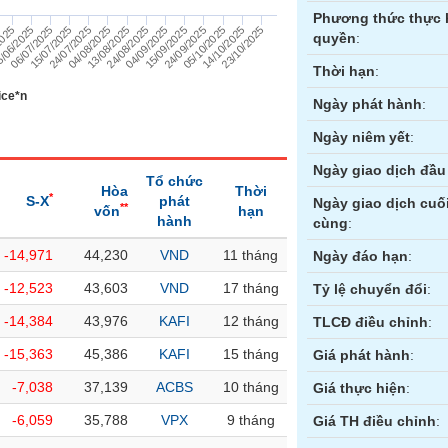
Phương thức thực 
14/10/2025
24/09/2025
04/09/2025
13/08/2025
24/07/2025
06/07/2025
2025
23/10/2025
05/10/2025
15/09/2025
24/08/2025
04/08/2025
15/07/2025
/06/2025
quyền
:
Thời hạn
:
ice*n
Ngày phát hành
:
Ngày niêm yết
:
Ngày giao dịch đầu 
Tổ chức
Hòa
Thời
*
S-X
phát
Ngày giao dịch cuố
**
vốn
hạn
hành
cùng
:
-14,971
44,230
VND
11 tháng
ền
Hợp đồng tương lai
Trái phiếu
Ngày đáo hạn
:
-12,523
43,603
VND
17 tháng
Tỷ lệ chuyển đổi
:
-14,384
43,976
KAFI
12 tháng
TLCĐ điều chỉnh
:
-15,363
45,386
KAFI
15 tháng
Giá phát hành
:
-7,038
37,139
ACBS
10 tháng
Giá thực hiện
:
-6,059
35,788
VPX
9 tháng
Giá TH điều chỉnh
: