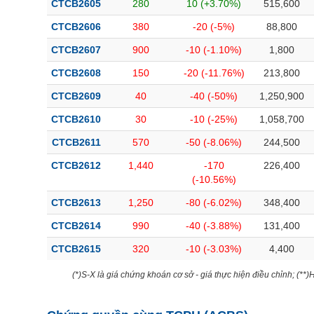
CTCB2605
280
10 (+3.70%)
515,600
Bài viết của tác giả
(-)
CTCB2606
380
-20 (-5%)
88,800
CTCB2607
900
-10 (-1.10%)
1,800
Báo cáo phân tích
(-)
CTCB2608
150
-20 (-11.76%)
213,800
CTCB2609
40
-40 (-50%)
1,250,900
Thuật ngữ
(-)
CTCB2610
30
-10 (-25%)
1,058,700
Dịch vụ
(-)
CTCB2611
570
-50 (-8.06%)
244,500
CTCB2612
1,440
-170
226,400
Đào tạo
(-10.56%)
Sách tài chính
CTCB2613
1,250
-80 (-6.02%)
348,400
Công cụ đầu tư
CTCB2614
990
-40 (-3.88%)
131,400
CTCB2615
320
-10 (-3.03%)
4,400
Truyền thông tài chính
Dữ liệu tài chính
(*)S-X là giá chứng khoán cơ sở - giá thực hiện điều chỉnh; (**