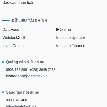
Báo cáo phân tích
DỮ LIỆU TÀI CHÍNH
DataFeed
IROnline
VietstockXLS
VietstockUpdater
InvestOnline
VietstockFinance
Quảng cáo & Dịch vụ
0908 169 898 - (028) 3848 7238
kinhdoanh@vietstock.vn
Sáng tạo nội dung
0938 046 488
info@vietstock.vn