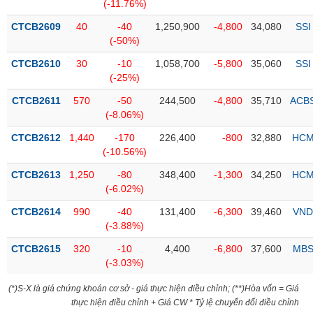
PHIẾU
Hủy
(-11.76%)
niêm
CTCB2609
40
-40
1,250,900
-4,800
34,080
SSI
yết
(-50%)
Theo
CTCB2610
30
-10
1,058,700
-5,800
35,060
SSI
CÔNG
dõi
(-25%)
CỤ
đặc
ĐẦU
biệt
CTCB2611
570
-50
244,500
-4,800
35,710
ACB
TƯ
(-8.06%)
Không
được
CTCB2612
1,440
-170
226,400
-800
32,880
HC
ký
(-10.56%)
XUẤT
quỹ
DỮ
CTCB2613
1,250
-80
348,400
-1,300
34,250
HC
LIỆU
Danh
(-6.02%)
mục
CTCB2614
990
-40
131,400
-6,300
39,460
VND
ETF
(-3.88%)
TIN
Cổ
MỚI
CTCB2615
320
-10
4,400
-6,800
37,600
MB
phiếu
(-3.03%)
chi
Ngành
tiết
(*)S-X là giá chứng khoán cơ sở - giá thực hiện điều chỉnh; (**)Hòa vốn = Giá
(-)
thực hiện điều chỉnh + Giá CW * Tỷ lệ chuyển đổi điều chỉnh