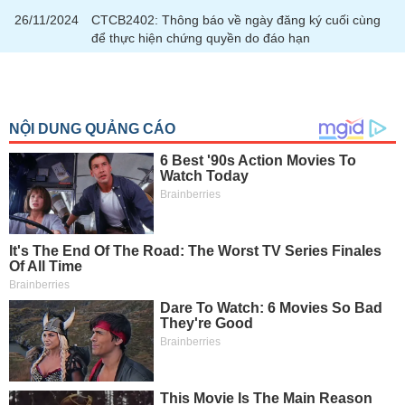
tài
26/11/2024
CTCB2402: Thông báo về ngày đăng ký cuối cùng
chính
để thực hiện chứng quyền do đáo hạn