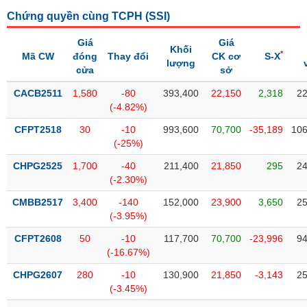
Tổng
VS-
quan
Chứng quyền cùng TCPH (
SSI
)
SECTOR
Giao
Giá
Giá
Khối
dịch
*
Mã CW
đóng
Thay đổi
CK cơ
S-X
lượng
cửa
sở
Tài
chính
CACB2511
1,580
-80
393,400
22,150
2,318
22
NĂNG
(-4.82%)
Phân
LƯỢNG
tích
CFPT2518
30
-10
993,600
70,700
-35,189
106
kỹ
(-25%)
thuật
CHPG2525
1,700
-40
211,400
21,850
295
24
Hồ
(-2.30%)
NGUYÊN
sơ
VẬT
CMBB2517
3,400
-140
152,000
23,900
3,650
25
doanh
LIỆU
(-3.95%)
nghiệp
CFPT2608
50
-10
117,700
70,700
-23,996
94
Tin
(-16.67%)
tức
sự
CHPG2607
280
-10
130,900
21,850
-3,143
25
CÔNG
kiện
(-3.45%)
NGHIỆP
Tài