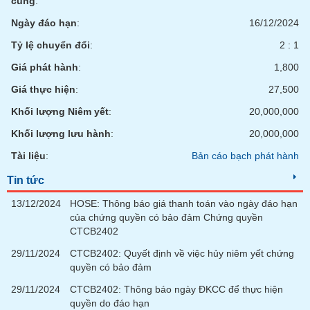
cùng
:
chính
Ngày đáo hạn
:
16/12/2024
Tỷ lệ chuyển đổi
:
2 : 1
Giá phát hành
:
1,800
Công
cụ
Giá thực hiện
:
27,500
đầu
tư
Khối lượng Niêm yết
:
20,000,000
Khối lượng lưu hành
:
20,000,000
Tài liệu
:
Bản cáo bạch phát hành
Truyền
Tin tức
thông
13/12/2024
HOSE: Thông báo giá thanh toán vào ngày đáo hạn
tài
của chứng quyền có bảo đảm Chứng quyền
chính
CTCB2402
29/11/2024
CTCB2402: Quyết định về việc hủy niêm yết chứng
quyền có bảo đảm
Dữ
29/11/2024
CTCB2402: Thông báo ngày ĐKCC để thực hiện
liệu
quyền do đáo hạn