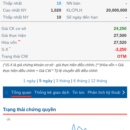
khoản
lai
Thấp nhất
10
NN bán
-
dịch
lỗ
Phân
Vĩ
Thống
Định
Cao nhất NY
1,020
KLCPLH
20,000,000
tích
mô
BẤT
Chứng
IR
Giao
kê
Chứng
giá
Thấp nhất NY
kỹ
10
Số ngày đến hạn
-
ĐỘNG
quyền
Awards
dịch
giao
quyền
thuật
SẢN
Nước
nội
dịch
Trái
Giá CK cơ sở
24,250
ngoài
Tổng
bộ
Bảng
phiếu
Giá thực hiện
27,500
Tin
quan
giá
Đào
doanh
Tự
**
Niên
tức
Hòa vốn
27,520
TÀI
trực
tạo
nghiệp
doanh
Thống
giám
*
S-X
-3,250
CHÍNH
tuyến
kê
Top
Trạng thái CW
OTM
Tài
giao
Bộ
cổ
liệu
(*)S-X là giá chứng khoán cơ sở - giá thực hiện điều chỉnh; (**)Hòa vốn = Giá
dịch
Dịch
lọc
phiếu
cổ
HÀNG
thực hiện điều chỉnh + Giá CW * Tỷ lệ chuyển đổi điều chỉnh
vụ
cổ
Định
đông
HÓA
Bản
phiếu
1 ngày
|
5 ngày
|
3 tháng
|
6 tháng
|
12 tháng
giá
đồ
So
ngành
Tổng quan
Thống kê giao dịch
Tin tức
Phân tích kỹ thuật
CK
sánh
KINH
cổ
Thống
TẾ
phiếu
kê
Trạng thái chứng quyền
giao
Báo
dịch
-2k
cáo
THẾ
phân
GIỚI