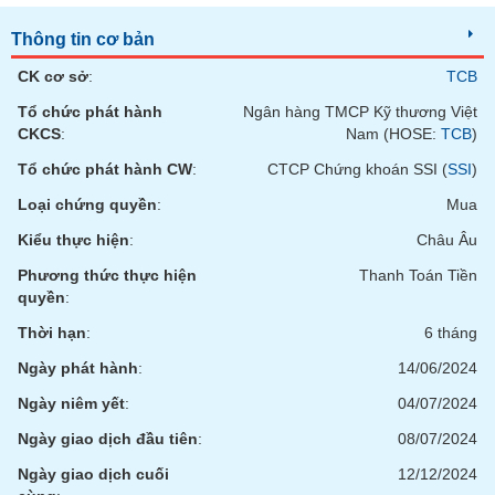
phân
tích
Thông tin cơ bản
(-)
CK cơ sở
:
TCB
Tổ chức phát hành
Ngân hàng TMCP Kỹ thương Việt
Thuật
ngữ
CKCS
:
Nam (HOSE:
TCB
)
(-)
Tổ chức phát hành CW
:
CTCP Chứng khoán SSI (
SSI
)
Loại chứng quyền
:
Mua
Dịch
vụ
Kiểu thực hiện
:
Châu Âu
(-)
Phương thức thực hiện
Thanh Toán Tiền
quyền
:
Đào
Thời hạn
:
6 tháng
tạo
Ngày phát hành
:
14/06/2024
Ngày niêm yết
:
04/07/2024
Ngày giao dịch đầu tiên
:
08/07/2024
Sách
Ngày giao dịch cuối
12/12/2024
tài