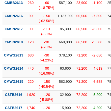
VỤ
CMBB2613
260
-60
587,100
23,900
-1,100
25
TRUYỀN
(-18.75%)
THÔNG
CMSN2616
90
-150
1,187,200
66,500
-7,500
74
(-62.50%)
CMSN2617
90
-110
85,300
66,500
-8,500
75
(-55%)
TIỆN
CMSN2618
120
-30
660,800
66,500
-9,500
76
ÍCH
(-20%)
CMWG2613
680
-30
378,100
71,200
-2,650
76
(-4.23%)
BẤT
CMWG2614
440
-90
63,600
71,200
-4,619
77
ĐỘNG
(-16.98%)
SẢN
CMWG2615
220
-150
562,900
71,200
-6,588
78
(-40.54%)
Mã
chứng
CSTB2616
1,920
-120
32,900
72,200
5,200
74
khoán
(-5.88%)
(-)
CSTB2617
1,740
-120
15,900
72,200
4,200
74