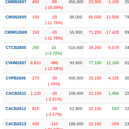
CMBB2607
450
-80
456,800
23,900
-1,100
25
liệu
(-15.09%)
Tâm
CMSN2605
150
-20
88,000
66,500
-12,500
79
lý
(-11.76%)
TIÊU
thị
DÙNG
CMWG2609
150
-20
55,900
71,200
-17,420
89
trường
KHÔNG
(-11.76%)
THIẾT
CTCB2605
280
10
515,600
29,200
-5,079
34
YẾU
(+3.70%)
CVHM2607
6,810
-980
93,800
77,100
12,100
81
(-12.58%)
TIÊU
CVPB2606
270
-30
400,900
25,150
-4,326
30
DÙNG
(-10%)
THIẾT
CACB2611
1,120
-30
108,400
22,150
1,456
22
YẾU
(-2.61%)
CACB2612
810
-30
52,800
22,150
593
22
(-3.57%)
CACB2613
400
-110
188,400
22,150
-269
23
CHĂM