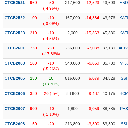
CTCB2521
960
-50
217,600
-12,523
43,603
VND
(-4.95%)
Trạng
thái
CTCB2522
100
-10
167,000
-14,384
43,976
KAF
NGÀNH
cổ
(-9.09%)
phiếu
CTCB2523
210
-10
2,000
-15,363
45,386
KAF
Quy
(-4.55%)
DOANH
mô
CTCB2601
230
-50
236,600
-7,038
37,139
ACB
NGHIỆP
thị
(-17.86%)
trường
CTCB2603
180
-10
340,000
-6,059
35,788
VPX
Niêm
(-5.26%)
CỔ
yết
PHIẾU
CTCB2605
280
10
515,600
-5,079
34,828
SSI
Niêm
(+3.70%)
yết
mới
CTCB2606
380
-20 (-5%)
88,800
-9,487
40,175
HC
PHÁI
Niêm
SINH
yết
CTCB2607
900
-10
1,800
-6,059
38,785
PHS
bổ
(-1.10%)
sung
TRÁI
CTCB2608
150
-20
213,800
-3,800
33,300
SSI