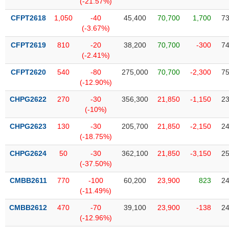
(-21.57%)
SÓC
SỨC
CFPT2618
1,050
-40
45,400
70,700
1,700
73
KHỎE
(-3.67%)
CFPT2619
810
-20
38,200
70,700
-300
74
(-2.41%)
CFPT2620
540
-80
275,000
70,700
-2,300
75
TÀI
(-12.90%)
CHÍNH
CHPG2622
270
-30
356,300
21,850
-1,150
23
(-10%)
CHPG2623
130
-30
205,700
21,850
-2,150
24
(-18.75%)
CÔNG
NGHỆ
CHPG2624
50
-30
362,100
21,850
-3,150
25
THÔNG
(-37.50%)
TIN
CMBB2611
770
-100
60,200
23,900
823
24
(-11.49%)
CMBB2612
470
-70
39,100
23,900
-138
24
(-12.96%)
DỊCH