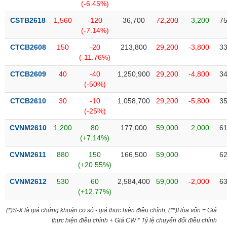
Tất cả
Cổ phiếu
Chỉ số
Chứng chỉ quỹ
Chứng q
(-6.45%)
CSTB2618
1,560
-120
36,700
72,200
3,200
75
Lãnh
(-7.14%)
đạo
(-)
CTCB2608
150
-20
213,800
29,200
-3,800
33
(-11.76%)
Tất cả
Người nội bộ
Người liên quan
Cổ đông lớn
CTCB2609
40
-40
1,250,900
29,200
-4,800
34
(-50%)
Tin
CTCB2610
30
-10
1,058,700
29,200
-5,800
35
tức
(-)
(-25%)
CVNM2610
1,200
80
177,000
59,000
2,000
61
(+7.14%)
Bài
viết
CVNM2611
880
150
166,500
59,000
62
của
(+20.55%)
tác
giả
CVNM2612
530
60
2,584,400
59,000
-2,000
63
(-)
(+12.77%)
(*)S-X là giá chứng khoán cơ sở - giá thực hiện điều chỉnh; (**)Hòa vốn = Giá
Báo
thực hiện điều chỉnh + Giá CW * Tỷ lệ chuyển đổi điều chỉnh
cáo