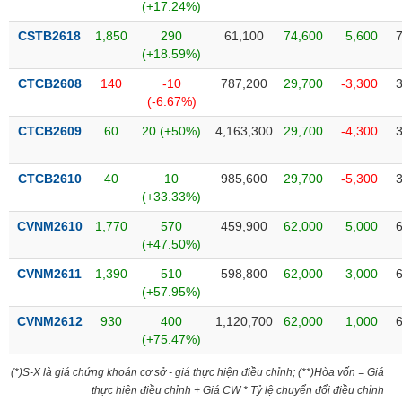
Tất cả
Cổ phiếu
Chỉ số
Chứng chỉ quỹ
Chứng q
(+17.24%)
CSTB2618
1,850
290
61,100
74,600
5,600
Lãnh
(+18.59%)
đạo
(-)
CTCB2608
140
-10
787,200
29,700
-3,300
(-6.67%)
Tất cả
Người nội bộ
Người liên quan
Cổ đông lớn
CTCB2609
60
20 (+50%)
4,163,300
29,700
-4,300
Tin
CTCB2610
40
10
985,600
29,700
-5,300
tức
(-)
(+33.33%)
CVNM2610
1,770
570
459,900
62,000
5,000
(+47.50%)
Bài
viết
CVNM2611
1,390
510
598,800
62,000
3,000
của
(+57.95%)
tác
giả
CVNM2612
930
400
1,120,700
62,000
1,000
(-)
(+75.47%)
(*)S-X là giá chứng khoán cơ sở - giá thực hiện điều chỉnh; (**)Hòa vốn = Giá
Báo
thực hiện điều chỉnh + Giá CW * Tỷ lệ chuyển đổi điều chỉnh
cáo