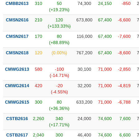
VỤ
CMBB2613
310
50
74,300
24,150
-850
TRUYỀN
(+19.23%)
THÔNG
CMSN2616
210
120
673,800
67,400
-6,600
(+133.33%)
CMSN2617
170
80
116,000
67,400
-7,600
(+88.89%)
TIỆN
CMSN2618
120
(0.00%)
767,200
67,400
-8,600
ÍCH
CMWG2613
580
-100
30,100
71,000
-2,850
(-14.71%)
BẤT
CMWG2614
420
-20
32,200
71,000
-4,819
ĐỘNG
(-4.55%)
SẢN
CMWG2615
300
80
633,200
71,000
-6,788
(+36.36%)
Mã
chứng
CSTB2616
2,260
340
24,000
74,600
7,600
khoán
(+17.71%)
(-)
CSTB2617
2,040
300
46,400
74,600
6,600