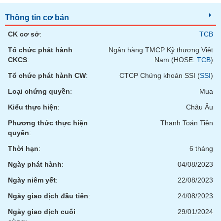
phân
tích
Thông tin cơ bản
(-)
CK cơ sở
:
TCB
Tổ chức phát hành
Ngân hàng TMCP Kỹ thương Việt
Thuật
ngữ
CKCS
:
Nam (HOSE:
TCB
)
(-)
Tổ chức phát hành CW
:
CTCP Chứng khoán SSI (
SSI
)
Loại chứng quyền
:
Mua
Dịch
vụ
Kiểu thực hiện
:
Châu Âu
(-)
Phương thức thực hiện
Thanh Toán Tiền
quyền
:
Đào
Thời hạn
:
6 tháng
tạo
Ngày phát hành
:
04/08/2023
Ngày niêm yết
:
22/08/2023
Ngày giao dịch đầu tiên
:
24/08/2023
Sách
Ngày giao dịch cuối
29/01/2024
tài