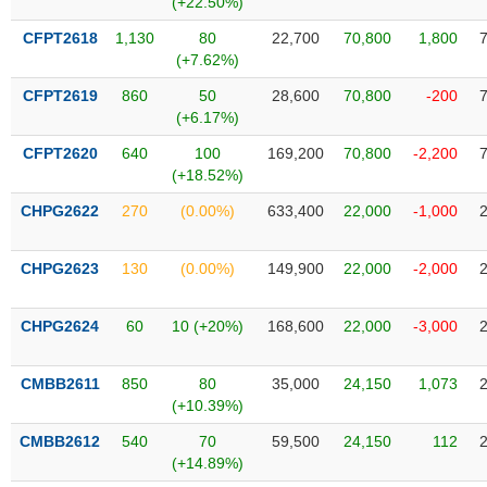
(+22.50%)
SÓC
SỨC
CFPT2618
1,130
80
22,700
70,800
1,800
KHỎE
(+7.62%)
CFPT2619
860
50
28,600
70,800
-200
(+6.17%)
CFPT2620
640
100
169,200
70,800
-2,200
TÀI
(+18.52%)
CHÍNH
CHPG2622
270
(0.00%)
633,400
22,000
-1,000
CHPG2623
130
(0.00%)
149,900
22,000
-2,000
CÔNG
NGHỆ
CHPG2624
60
10 (+20%)
168,600
22,000
-3,000
THÔNG
TIN
CMBB2611
850
80
35,000
24,150
1,073
(+10.39%)
CMBB2612
540
70
59,500
24,150
112
(+14.89%)
DỊCH