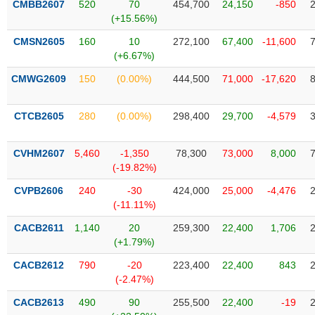
CMBB2607
520
70
454,700
24,150
-850
liệu
(+15.56%)
Tâm
CMSN2605
160
10
272,100
67,400
-11,600
lý
(+6.67%)
TIÊU
thị
DÙNG
CMWG2609
150
(0.00%)
444,500
71,000
-17,620
trường
KHÔNG
THIẾT
CTCB2605
280
(0.00%)
298,400
29,700
-4,579
YẾU
CVHM2607
5,460
-1,350
78,300
73,000
8,000
(-19.82%)
TIÊU
CVPB2606
240
-30
424,000
25,000
-4,476
DÙNG
(-11.11%)
THIẾT
CACB2611
1,140
20
259,300
22,400
1,706
YẾU
(+1.79%)
CACB2612
790
-20
223,400
22,400
843
(-2.47%)
CACB2613
490
90
255,500
22,400
-19
CHĂM