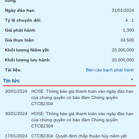
cùng
:
chính
Ngày đáo hạn
:
31/01/2024
Tỷ lệ chuyển đổi
:
4 : 1
Giá phát hành
:
1,300
Công
cụ
Giá thực hiện
:
34,500
đầu
tư
Khối lượng Niêm yết
:
20,000,000
Khối lượng lưu hành
:
20,000,000
Tài liệu
:
Bản cáo bạch phát hành
Truyền
Tin tức
thông
30/01/2024
HOSE: Thông báo giá thanh toán vào ngày đáo hạn
tài
của chứng quyền có bảo đảm Chứng quyền
chính
CTCB2304
30/01/2024
HOSE: Thông báo giá thanh toán vào ngày đáo hạn
của chứng quyền có bảo đảm Chứng quyền
CTCB2304
Dữ
liệu
17/01/2024
CTCB2304: Quyết định chấp thuận hủy niêm yết