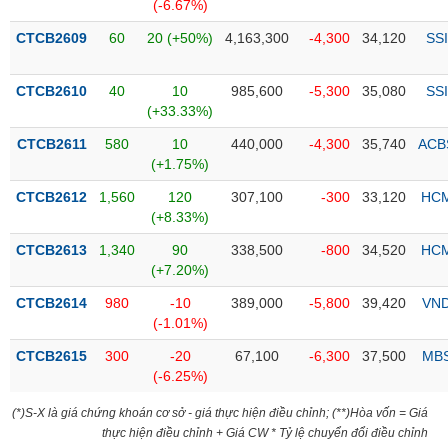
PHIẾU
Hủy
(-6.67%)
niêm
CTCB2609
60
20 (+50%)
4,163,300
-4,300
34,120
SSI
yết
Theo
CTCB2610
40
10
985,600
-5,300
35,080
SSI
CÔNG
dõi
(+33.33%)
CỤ
đặc
ĐẦU
biệt
CTCB2611
580
10
440,000
-4,300
35,740
ACB
TƯ
(+1.75%)
Không
được
CTCB2612
1,560
120
307,100
-300
33,120
HC
ký
(+8.33%)
XUẤT
quỹ
DỮ
CTCB2613
1,340
90
338,500
-800
34,520
HC
LIỆU
Danh
(+7.20%)
mục
CTCB2614
980
-10
389,000
-5,800
39,420
VN
ETF
(-1.01%)
TIN
Cổ
MỚI
CTCB2615
300
-20
67,100
-6,300
37,500
MB
phiếu
(-6.25%)
chi
Ngành
tiết
(*)S-X là giá chứng khoán cơ sở - giá thực hiện điều chỉnh; (**)Hòa vốn = Giá
(-)
thực hiện điều chỉnh + Giá CW * Tỷ lệ chuyển đổi điều chỉnh