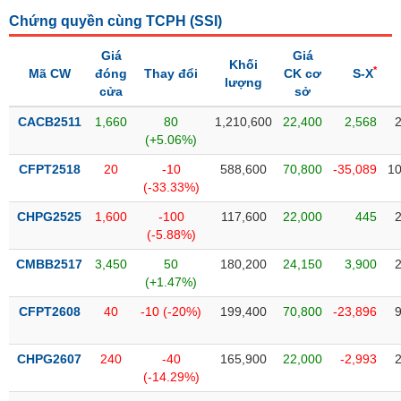
Tổng
VS-
quan
Chứng quyền cùng TCPH (
SSI
)
SECTOR
Giao
Giá
Giá
Khối
dịch
*
Mã CW
đóng
Thay đổi
CK cơ
S-X
lượng
cửa
sở
Tài
chính
CACB2511
1,660
80
1,210,600
22,400
2,568
NĂNG
(+5.06%)
Phân
LƯỢNG
tích
CFPT2518
20
-10
588,600
70,800
-35,089
10
kỹ
(-33.33%)
thuật
CHPG2525
1,600
-100
117,600
22,000
445
Hồ
(-5.88%)
NGUYÊN
sơ
VẬT
CMBB2517
3,450
50
180,200
24,150
3,900
doanh
LIỆU
(+1.47%)
nghiệp
CFPT2608
40
-10 (-20%)
199,400
70,800
-23,896
Tin
tức
sự
CHPG2607
240
-40
165,900
22,000
-2,993
CÔNG
kiện
(-14.29%)
NGHIỆP
Tài