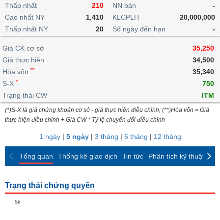
khoản
lai
Thấp nhất
210
NN bán
-
dịch
lỗ
Phân
Vĩ
Thống
Định
Cao nhất NY
1,410
KLCPLH
20,000,000
tích
mô
BẤT
Chứng
IR
Giao
kê
Chứng
giá
Thấp nhất NY
kỹ
20
Số ngày đến hạn
-
ĐỘNG
quyền
Awards
dịch
giao
quyền
thuật
SẢN
Nước
nội
dịch
Trái
Giá CK cơ sở
35,250
ngoài
Tổng
bộ
Bảng
phiếu
Giá thực hiện
34,500
Tin
quan
giá
Đào
doanh
Tự
**
Niên
tức
Hòa vốn
35,340
TÀI
trực
tạo
nghiệp
doanh
Thống
giám
*
S-X
750
CHÍNH
tuyến
kê
Top
Trạng thái CW
ITM
Tài
giao
Bộ
cổ
liệu
(*)S-X là giá chứng khoán cơ sở - giá thực hiện điều chỉnh; (**)Hòa vốn = Giá
dịch
Dịch
lọc
phiếu
cổ
HÀNG
thực hiện điều chỉnh + Giá CW * Tỷ lệ chuyển đổi điều chỉnh
vụ
cổ
Định
đông
HÓA
Bản
phiếu
1 ngày
|
5 ngày
|
3 tháng
|
6 tháng
|
12 tháng
giá
đồ
So
ngành
Tổng quan
Thống kê giao dịch
Tin tức
Phân tích kỹ thuật
CK
sánh
KINH
cổ
Thống
TẾ
phiếu
kê
Trạng thái chứng quyền
giao
Báo
dịch
5k
cáo
THẾ
phân
GIỚI