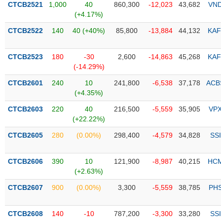
CTCB2521
1,000
40
860,300
-12,023
43,682
VN
(+4.17%)
Trạng
thái
CTCB2522
140
40 (+40%)
85,800
-13,884
44,132
KAF
NGÀNH
cổ
phiếu
CTCB2523
180
-30
2,600
-14,863
45,268
KAF
Quy
(-14.29%)
DOANH
mô
CTCB2601
240
10
241,800
-6,538
37,178
ACB
NGHIỆP
thị
(+4.35%)
trường
CTCB2603
220
40
216,500
-5,559
35,905
VP
Niêm
(+22.22%)
CỔ
yết
PHIẾU
CTCB2605
280
(0.00%)
298,400
-4,579
34,828
SSI
Niêm
yết
mới
CTCB2606
390
10
121,900
-8,987
40,215
HC
PHÁI
(+2.63%)
Niêm
SINH
yết
CTCB2607
900
(0.00%)
3,300
-5,559
38,785
PH
bổ
sung
TRÁI
CTCB2608
140
-10
787,200
-3,300
33,280
SSI