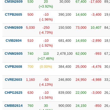
CMSN2609
530
20
30,000
67,400
-17,600
89,
liệu
(+3.92%)
Tâm
CTPB2605
500
-10
390,100
14,600
-3,400
19,
lý
(-1.96%)
TIÊU
thị
DÙNG
CVHM2609
5,030
-250
150,500
73,000
10,407
84,
trường
KHÔNG
(-4.73%)
THIẾT
CVIB2604
510
-10
681,400
14,650
-2,890
18,
YẾU
(-1.92%)
CVNM2605
740
110
2,478,100
62,000
-993
67,
(+17.46%)
TIÊU
CVPB2608
700
(0.00%)
384,400
25,000
-4,476
30,
DÙNG
THIẾT
CVRE2603
1,160
-50
246,800
24,950
-4,988
33,
YẾU
(-4.13%)
CHPG2625
630
-10
839,000
22,000
-3,000
26,
(-1.56%)
CMBB2614
760
30
900,000
24,150
-850
26,
CHĂM