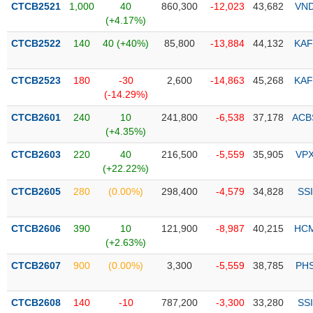
CTCB2521
1,000
40
860,300
-12,023
43,682
VN
(+4.17%)
Trạng
thái
CTCB2522
140
40 (+40%)
85,800
-13,884
44,132
KAF
NGÀNH
cổ
phiếu
CTCB2523
180
-30
2,600
-14,863
45,268
KAF
Quy
(-14.29%)
DOANH
mô
CTCB2601
240
10
241,800
-6,538
37,178
ACB
NGHIỆP
thị
(+4.35%)
trường
CTCB2603
220
40
216,500
-5,559
35,905
VP
Niêm
(+22.22%)
CỔ
yết
PHIẾU
CTCB2605
280
(0.00%)
298,400
-4,579
34,828
SSI
Niêm
yết
mới
CTCB2606
390
10
121,900
-8,987
40,215
HC
PHÁI
(+2.63%)
Niêm
SINH
yết
CTCB2607
900
(0.00%)
3,300
-5,559
38,785
PH
bổ
sung
TRÁI
CTCB2608
140
-10
787,200
-3,300
33,280
SSI