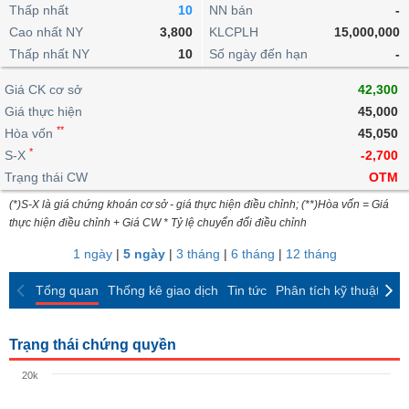
khoản
lai
Thấp nhất
10
NN bán
-
dịch
lỗ
Phân
Vĩ
Thống
Định
Cao nhất NY
3,800
KLCPLH
15,000,000
tích
mô
BẤT
Chứng
IR
Giao
kê
Chứng
giá
Thấp nhất NY
kỹ
10
Số ngày đến hạn
-
ĐỘNG
quyền
Awards
dịch
giao
quyền
thuật
SẢN
Nước
nội
dịch
Trái
Giá CK cơ sở
42,300
ngoài
Tổng
bộ
Bảng
phiếu
Giá thực hiện
45,000
Tin
quan
giá
Đào
doanh
Tự
**
Niên
tức
Hòa vốn
45,050
TÀI
trực
tạo
nghiệp
doanh
Thống
giám
*
S-X
-2,700
CHÍNH
tuyến
kê
Top
Trạng thái CW
OTM
Tài
giao
Bộ
cổ
liệu
(*)S-X là giá chứng khoán cơ sở - giá thực hiện điều chỉnh; (**)Hòa vốn = Giá
dịch
Dịch
lọc
phiếu
cổ
HÀNG
thực hiện điều chỉnh + Giá CW * Tỷ lệ chuyển đổi điều chỉnh
vụ
cổ
Định
đông
HÓA
Bản
phiếu
1 ngày
|
5 ngày
|
3 tháng
|
6 tháng
|
12 tháng
giá
đồ
So
ngành
Tổng quan
Thống kê giao dịch
Tin tức
Phân tích kỹ thuật
CK
sánh
KINH
cổ
Thống
TẾ
phiếu
kê
Trạng thái chứng quyền
giao
Báo
dịch
20k
cáo
THẾ
phân
GIỚI