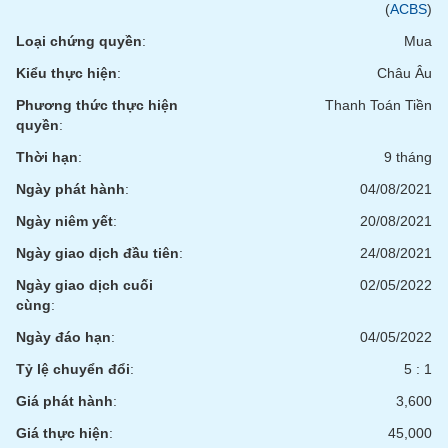
VỤ
(
ACBS
)
TRUYỀN
Loại chứng quyền
:
Mua
THÔNG
Kiểu thực hiện
:
Châu Âu
Phương thức thực hiện
Thanh Toán Tiền
quyền
:
TIỆN
Thời hạn
:
9 tháng
ÍCH
Ngày phát hành
:
04/08/2021
Ngày niêm yết
:
20/08/2021
Ngày giao dịch đầu tiên
:
24/08/2021
BẤT
Ngày giao dịch cuối
02/05/2022
ĐỘNG
cùng
:
SẢN
Ngày đáo hạn
:
04/05/2022
Mã
Tỷ lệ chuyển đổi
:
5 : 1
chứng
khoán
Giá phát hành
:
3,600
(-)
Giá thực hiện
:
45,000