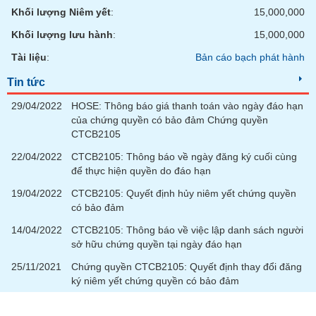
Tất cả
Cổ phiếu
Chỉ số
Chứng chỉ quỹ
Chứng q
Khối lượng Niêm yết
:
15,000,000
Khối lượng lưu hành
:
15,000,000
Lãnh
đạo
Tài liệu
:
Bản cáo bạch phát hành
(-)
Tin tức
Tất cả
Người nội bộ
Người liên quan
Cổ đông lớn
29/04/2022
HOSE: Thông báo giá thanh toán vào ngày đáo hạn
của chứng quyền có bảo đảm Chứng quyền
Tin
CTCB2105
tức
(-)
22/04/2022
CTCB2105: Thông báo về ngày đăng ký cuối cùng
để thực hiện quyền do đáo hạn
19/04/2022
CTCB2105: Quyết định hủy niêm yết chứng quyền
Bài
có bảo đảm
viết
của
14/04/2022
CTCB2105: Thông báo về việc lập danh sách người
tác
giả
sở hữu chứng quyền tại ngày đáo hạn
(-)
25/11/2021
Chứng quyền CTCB2105: Quyết định thay đổi đăng
ký niêm yết chứng quyền có bảo đảm
Báo
cáo