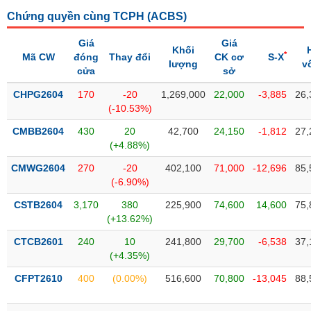
Tổng
VS-
quan
Chứng quyền cùng TCPH (
ACBS
)
SECTOR
Giao
Giá
Giá
Khối
dịch
*
Mã CW
đóng
Thay đổi
CK cơ
S-X
lượng
v
cửa
sở
Tài
chính
CHPG2604
170
-20
1,269,000
22,000
-3,885
26,
NĂNG
(-10.53%)
Phân
LƯỢNG
tích
CMBB2604
430
20
42,700
24,150
-1,812
27,
kỹ
(+4.88%)
thuật
CMWG2604
270
-20
402,100
71,000
-12,696
85,
Hồ
(-6.90%)
NGUYÊN
sơ
VẬT
CSTB2604
3,170
380
225,900
74,600
14,600
75,
doanh
LIỆU
(+13.62%)
nghiệp
CTCB2601
240
10
241,800
29,700
-6,538
37,
Tin
(+4.35%)
tức
sự
CFPT2610
400
(0.00%)
516,600
70,800
-13,045
88,
CÔNG
kiện
NGHIỆP
Tài