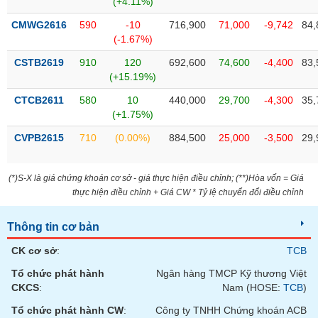
(+4.11%)
SÓC
SỨC
CMWG2616
590
-10
716,900
71,000
-9,742
84,
KHỎE
(-1.67%)
CSTB2619
910
120
692,600
74,600
-4,400
83,
(+15.19%)
CTCB2611
580
10
440,000
29,700
-4,300
35,
TÀI
(+1.75%)
CHÍNH
CVPB2615
710
(0.00%)
884,500
25,000
-3,500
29,
(*)S-X là giá chứng khoán cơ sở - giá thực hiện điều chỉnh; (**)Hòa vốn = Giá
CÔNG
thực hiện điều chỉnh + Giá CW * Tỷ lệ chuyển đổi điều chỉnh
NGHỆ
THÔNG
Thông tin cơ bản
TIN
CK cơ sở
:
TCB
Tổ chức phát hành
Ngân hàng TMCP Kỹ thương Việt
CKCS
:
Nam (HOSE:
TCB
)
DỊCH
Tổ chức phát hành CW
:
Công ty TNHH Chứng khoán ACB