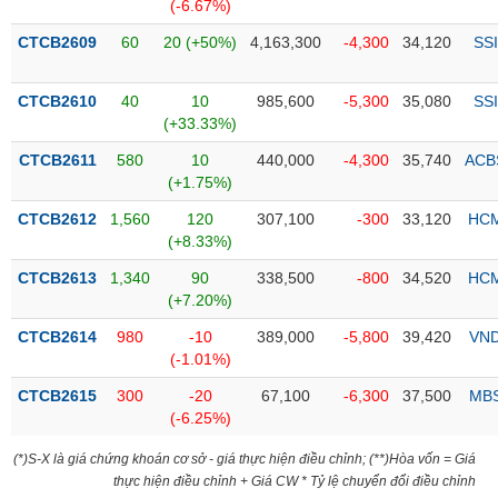
PHIẾU
Hủy
(-6.67%)
niêm
CTCB2609
60
20 (+50%)
4,163,300
-4,300
34,120
SSI
yết
Theo
CTCB2610
40
10
985,600
-5,300
35,080
SSI
CÔNG
dõi
(+33.33%)
CỤ
đặc
ĐẦU
biệt
CTCB2611
580
10
440,000
-4,300
35,740
ACB
TƯ
(+1.75%)
Không
được
CTCB2612
1,560
120
307,100
-300
33,120
HC
ký
(+8.33%)
XUẤT
quỹ
DỮ
CTCB2613
1,340
90
338,500
-800
34,520
HC
LIỆU
Danh
(+7.20%)
mục
CTCB2614
980
-10
389,000
-5,800
39,420
VN
ETF
(-1.01%)
TIN
Cổ
MỚI
CTCB2615
300
-20
67,100
-6,300
37,500
MB
phiếu
(-6.25%)
chi
Ngành
tiết
(*)S-X là giá chứng khoán cơ sở - giá thực hiện điều chỉnh; (**)Hòa vốn = Giá
(-)
thực hiện điều chỉnh + Giá CW * Tỷ lệ chuyển đổi điều chỉnh