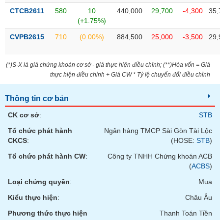
Tất cả
Cổ phiếu
Chỉ số
Chứng chỉ quỹ
Chứng q
CTCB2611
580
10
440,000
29,700
-4,300
35,
(+1.75%)
Lãnh
đạo
CVPB2615
710
(0.00%)
884,500
25,000
-3,500
29,
(-)
Tất cả
Người nội bộ
Người liên quan
Cổ đông lớn
(*)S-X là giá chứng khoán cơ sở - giá thực hiện điều chỉnh; (**)Hòa vốn = Giá
thực hiện điều chỉnh + Giá CW * Tỷ lệ chuyển đổi điều chỉnh
Tin
Thông tin cơ bản
tức
(-)
CK cơ sở
:
STB
Tổ chức phát hành
Ngân hàng TMCP Sài Gòn Tài Lộc
Bài
CKCS
:
(HOSE:
STB
)
viết
của
Tổ chức phát hành CW
:
Công ty TNHH Chứng khoán ACB
tác
(
ACBS
)
giả
(-)
Loại chứng quyền
:
Mua
Kiểu thực hiện
:
Châu Âu
Báo
Phương thức thực hiện
Thanh Toán Tiền
cáo