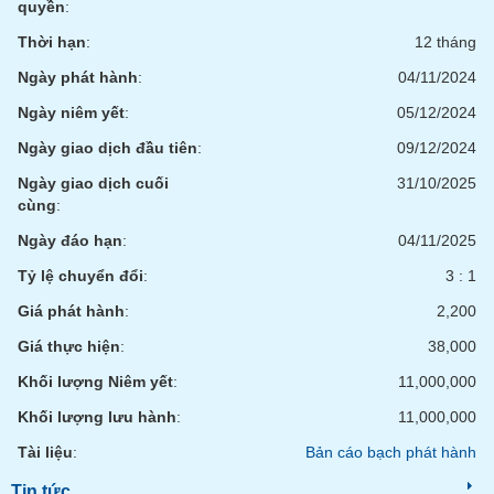
quyền
:
phân
tích
Thời hạn
:
12 tháng
(-)
Ngày phát hành
:
04/11/2024
Ngày niêm yết
:
05/12/2024
Thuật
ngữ
Ngày giao dịch đầu tiên
:
09/12/2024
(-)
Ngày giao dịch cuối
31/10/2025
cùng
:
Dịch
vụ
Ngày đáo hạn
:
04/11/2025
(-)
Tỷ lệ chuyển đổi
:
3 : 1
Giá phát hành
:
2,200
Đào
Giá thực hiện
:
38,000
tạo
Khối lượng Niêm yết
:
11,000,000
Khối lượng lưu hành
:
11,000,000
Tài liệu
:
Bản cáo bạch phát hành
Sách
tài
Tin tức