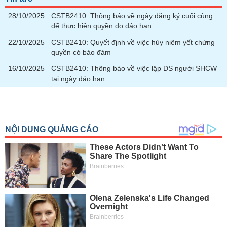
chính
28/10/2025
CSTB2410: Thông báo về ngày đăng ký cuối cùng
để thực hiện quyền do đáo hạn
22/10/2025
CSTB2410: Quyết định về việc hủy niêm yết chứng
Công
quyền có bảo đảm
cụ
16/10/2025
CSTB2410: Thông báo về việc lập DS người SHCW
đầu
tại ngày đáo hạn
tư
Truyền
thông
tài
chính
Dữ
liệu