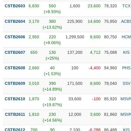
PHIẾU
Hủy
CSTB2603
6,830
560
1,600
23,600
78,320
TCX
niêm
(+8.93%)
yết
CSTB2604
3,170
380
225,900
14,600
75,850
ACB
Theo
CÔNG
(+13.62%)
dõi
CỤ
đặc
CSTB2606
2,950
220
1,299,500
8,600
80,750
HCM
ĐẦU
biệt
(+8.06%)
TƯ
Không
CSTB2607
650
130
137,200
4,712
75,088
KIS
được
(+25%)
ký
XUẤT
CSTB2608
2,660
40
100
-4,400
94,960
PHS
quỹ
DỮ
(+1.53%)
LIỆU
Danh
CSTB2609
3,010
390
171,500
8,600
78,040
SSV
mục
(+14.89%)
ETF
TIN
CSTB2610
1,870
310
33,600
-100
85,920
MSV
Cổ
MỚI
(+19.87%)
phiếu
chi
CSTB2611
1,810
230
12,000
3,600
81,860
MSV
Ngành
tiết
(+14.56%)
(-)
CSTB2612
700
90
2,100
-6,288
86,488
KIS