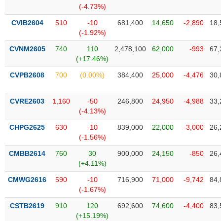
VỤ
(-4.73%)
TRUYỀN
CVIB2604
510
-10
681,400
14,650
-2,890
18,
THÔNG
(-1.92%)
CVNM2605
740
110
2,478,100
62,000
-993
67,
(+17.46%)
TIỆN
CVPB2608
700
(0.00%)
384,400
25,000
-4,476
30,
ÍCH
CVRE2603
1,160
-50
246,800
24,950
-4,988
33,
(-4.13%)
CHPG2625
630
-10
839,000
22,000
-3,000
26,
BẤT
(-1.56%)
ĐỘNG
CMBB2614
760
30
900,000
24,150
-850
26,
SẢN
(+4.11%)
Mã
CMWG2616
590
-10
716,900
71,000
-9,742
84,
chứng
(-1.67%)
khoán
(-)
CSTB2619
910
120
692,600
74,600
-4,400
83,
(+15.19%)