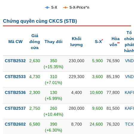
S-X
S-X-Price*n
Trạng
thái
NGÀNH
Chứng quyền cùng CKCS (
STB
)
cổ
phiếu
Tổ
Giá
Khối
Hòa
chứ
Quy
*
Mã CW
đóng
Thay đổi
S-X
**
lượng
vốn
phát
DOANH
mô
cửa
hàn
NGHIỆP
thị
trường
CSTB2532
2,630
350
230,000
5,900
76,590
VND
(+15.35%)
Niêm
CỔ
yết
CSTB2533
4,730
310
229,300
3,600
85,190
VND
PHIẾU
(+7.01%)
Niêm
yết
CSTB2536
2,300
130
4,400
10,600
77,800
KAFI
mới
(+5.99%)
PHÁI
Niêm
SINH
CSTB2537
2,750
260
280,000
9,600
81,500
KAFI
yết
(+10.44%)
bổ
CSTB2602
6,580
390
8,700
24,600
76,320
TCX
sung
TRÁI
(+6.30%)