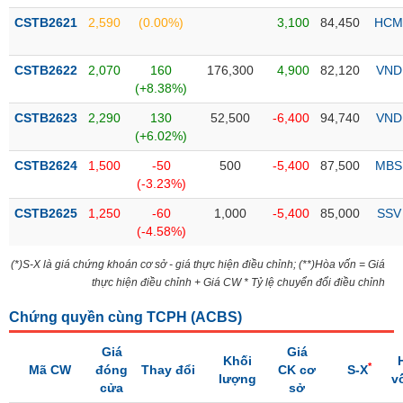
liệu
CSTB2621
2,590
(0.00%)
3,100
84,450
HCM
Tâm
lý
CSTB2622
2,070
160
176,300
4,900
82,120
VND
TIÊU
thị
(+8.38%)
DÙNG
trường
KHÔNG
CSTB2623
2,290
130
52,500
-6,400
94,740
VND
THIẾT
(+6.02%)
YẾU
CSTB2624
1,500
-50
500
-5,400
87,500
MBS
(-3.23%)
CSTB2625
1,250
-60
1,000
-5,400
85,000
SSV
(-4.58%)
TIÊU
DÙNG
(*)S-X là giá chứng khoán cơ sở - giá thực hiện điều chỉnh; (**)Hòa vốn = Giá
THIẾT
thực hiện điều chỉnh + Giá CW * Tỷ lệ chuyển đổi điều chỉnh
YẾU
Chứng quyền cùng TCPH (
ACBS
)
Giá
Giá
Khối
*
Mã CW
đóng
Thay đổi
CK cơ
S-X
lượng
v
cửa
sở
CHĂM