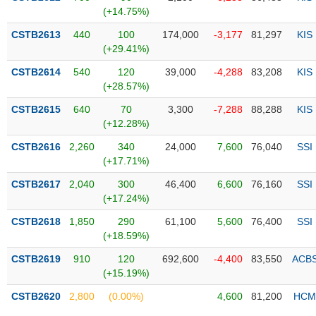
Tổng
VS-
(+14.75%)
quan
SECTOR
CSTB2613
440
100
174,000
-3,177
81,297
KIS
Giao
(+29.41%)
dịch
CSTB2614
540
120
39,000
-4,288
83,208
KIS
Tài
(+28.57%)
chính
NĂNG
CSTB2615
640
70
3,300
-7,288
88,288
KIS
Phân
LƯỢNG
(+12.28%)
tích
kỹ
CSTB2616
2,260
340
24,000
7,600
76,040
SSI
thuật
(+17.71%)
Hồ
CSTB2617
2,040
300
46,400
6,600
76,160
SSI
NGUYÊN
sơ
(+17.24%)
VẬT
doanh
LIỆU
CSTB2618
1,850
290
61,100
5,600
76,400
SSI
nghiệp
(+18.59%)
Tin
CSTB2619
910
120
692,600
-4,400
83,550
ACB
tức
(+15.19%)
sự
CÔNG
kiện
CSTB2620
2,800
(0.00%)
4,600
81,200
HCM
NGHIỆP
Tài