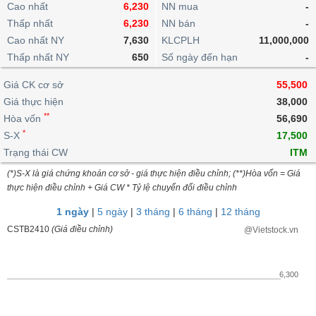
khoản
Cao nhất
lai
6,230
NN mua
-
dịch
lỗ
Phân
Vĩ
Thống
Thấp nhất
6,230
NN bán
-
Định
tích
mô
BẤT
Chứng
IR
Giao
kê
Chứng
giá
Cao nhất NY
7,630
KLCPLH
11,000,000
kỹ
ĐỘNG
quyền
Awards
dịch
giao
quyền
thuật
SẢN
Thấp nhất NY
650
Số ngày đến hạn
-
Nước
nội
dịch
Trái
ngoài
Tổng
bộ
Bảng
phiếu
Giá CK cơ sở
55,500
Tin
quan
giá
Đào
doanh
Tự
Giá thực hiện
Niên
tức
38,000
TÀI
trực
tạo
nghiệp
doanh
Thống
giám
**
Hòa vốn
56,690
CHÍNH
tuyến
kê
*
S-X
17,500
Top
Tài
giao
Bộ
cổ
Trạng thái CW
ITM
liệu
dịch
Dịch
lọc
phiếu
cổ
HÀNG
(*)S-X là giá chứng khoán cơ sở - giá thực hiện điều chỉnh; (**)Hòa vốn = Giá
vụ
cổ
Định
đông
HÓA
thực hiện điều chỉnh + Giá CW * Tỷ lệ chuyển đổi điều chỉnh
Bản
phiếu
giá
đồ
1 ngày
|
5 ngày
|
3 tháng
|
6 tháng
|
12 tháng
So
ngành
sánh
CSTB2410
(Giá điều chỉnh)
@Vietstock.vn
KINH
cổ
Thống
TẾ
phiếu
kê
giao
6,300
Báo
dịch
cáo
THẾ
phân
GIỚI