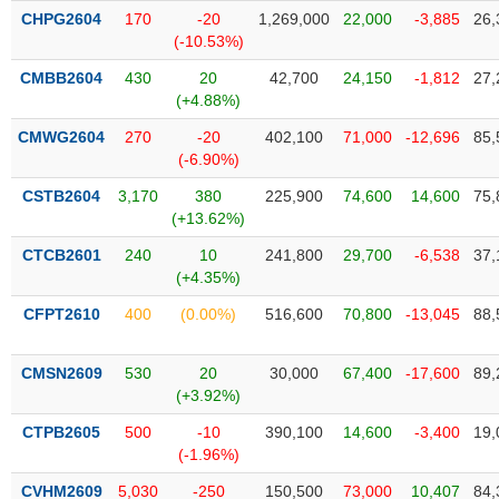
SÓC
CHPG2604
170
-20
1,269,000
22,000
-3,885
26,
SỨC
(-10.53%)
KHỎE
CMBB2604
430
20
42,700
24,150
-1,812
27,
(+4.88%)
CMWG2604
270
-20
402,100
71,000
-12,696
85,
(-6.90%)
TÀI
CHÍNH
CSTB2604
3,170
380
225,900
74,600
14,600
75,
(+13.62%)
CTCB2601
240
10
241,800
29,700
-6,538
37,
(+4.35%)
CÔNG
CFPT2610
400
(0.00%)
516,600
70,800
-13,045
88,
NGHỆ
THÔNG
TIN
CMSN2609
530
20
30,000
67,400
-17,600
89,
(+3.92%)
CTPB2605
500
-10
390,100
14,600
-3,400
19,
(-1.96%)
DỊCH
CVHM2609
5,030
-250
150,500
73,000
10,407
84,