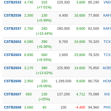
CSTB2533
4,730
310
229,300
3,600
85,190
VND
(+7.01%)
Trạng
thái
CSTB2536
2,300
130
4,400
10,600
77,800
KAFI
NGÀNH
cổ
(+5.99%)
phiếu
CSTB2537
2,750
260
280,000
9,600
81,500
KAFI
Quy
(+10.44%)
DOANH
mô
CSTB2602
6,580
390
8,700
24,600
76,320
TCX
NGHIỆP
thị
(+6.30%)
trường
CSTB2603
6,830
560
1,600
23,600
78,320
TCX
Niêm
(+8.93%)
CỔ
yết
PHIẾU
CSTB2604
3,170
380
225,900
14,600
75,850
ACB
Niêm
(+13.62%)
yết
mới
CSTB2606
2,950
220
1,299,500
8,600
80,750
HCM
PHÁI
(+8.06%)
Niêm
SINH
yết
CSTB2607
650
130
137,200
4,712
75,088
KIS
bổ
(+25%)
sung
TRÁI
CSTB2608
2,660
40
100
-4,400
94,960
PHS