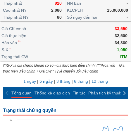
khoản
lai
Thấp nhất
920
NN bán
-
dịch
lỗ
Phân
Vĩ
Thống
Định
Cao nhất NY
2,080
KLCPLH
15,000,000
tích
mô
BẤT
Chứng
IR
Giao
kê
Chứng
giá
Thấp nhất NY
kỹ
80
Số ngày đến hạn
-
ĐỘNG
quyền
Awards
dịch
giao
quyền
thuật
SẢN
Nước
nội
dịch
Trái
Giá CK cơ sở
33,550
ngoài
Tổng
bộ
Bảng
phiếu
Giá thực hiện
32,500
Tin
quan
giá
Đào
doanh
Tự
**
Niên
tức
Hòa vốn
34,360
TÀI
trực
tạo
nghiệp
doanh
Thống
giám
*
S-X
1,050
CHÍNH
tuyến
kê
Top
Trạng thái CW
ITM
Tài
giao
Bộ
cổ
liệu
(*)S-X là giá chứng khoán cơ sở - giá thực hiện điều chỉnh; (**)Hòa vốn = Giá
dịch
Dịch
lọc
phiếu
cổ
HÀNG
thực hiện điều chỉnh + Giá CW * Tỷ lệ chuyển đổi điều chỉnh
vụ
cổ
Định
đông
HÓA
Bản
phiếu
1 ngày
|
5 ngày
|
3 tháng
|
6 tháng
|
12 tháng
giá
đồ
So
ngành
Tổng quan
Thống kê giao dịch
Tin tức
Phân tích kỹ thuật
CK
sánh
KINH
cổ
Thống
TẾ
phiếu
kê
Trạng thái chứng quyền
giao
Báo
dịch
5k
cáo
THẾ
phân
GIỚI