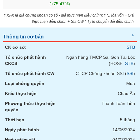
chính
(+75.47%)
(*)S-X là giá chứng khoán cơ sở - giá thực hiện điều chỉnh; (**)Hòa vốn = Giá
thực hiện điều chỉnh + Giá CW * Tỷ lệ chuyển đổi điều chỉnh
Công
Thông tin cơ bản
cụ
đầu
CK cơ sở
:
STB
tư
Tổ chức phát hành
Ngân hàng TMCP Sài Gòn Tài Lộc
CKCS
:
(HOSE:
STB
)
Tổ chức phát hành CW
:
CTCP Chứng khoán SSI (
SSI
)
Truyền
Loại chứng quyền
:
Mua
thông
tài
Kiểu thực hiện
:
Châu Âu
chính
Phương thức thực hiện
Thanh Toán Tiền
quyền
:
Thời hạn
:
5 tháng
Dữ
Ngày phát hành
:
14/06/2024
liệu
Ngày niêm yết
:
04/07/2024