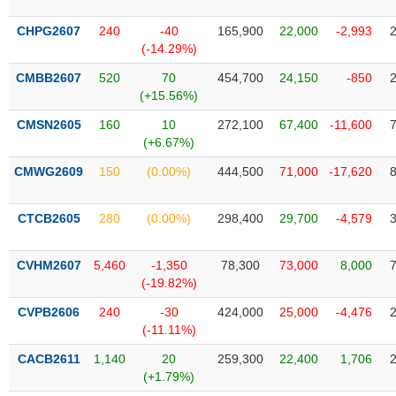
SÓC
SỨC
CHPG2607
240
-40
165,900
22,000
-2,993
KHỎE
(-14.29%)
CMBB2607
520
70
454,700
24,150
-850
(+15.56%)
CMSN2605
160
10
272,100
67,400
-11,600
TÀI
(+6.67%)
CHÍNH
CMWG2609
150
(0.00%)
444,500
71,000
-17,620
CTCB2605
280
(0.00%)
298,400
29,700
-4,579
CÔNG
NGHỆ
CVHM2607
5,460
-1,350
78,300
73,000
8,000
THÔNG
(-19.82%)
TIN
CVPB2606
240
-30
424,000
25,000
-4,476
(-11.11%)
CACB2611
1,140
20
259,300
22,400
1,706
(+1.79%)
DỊCH