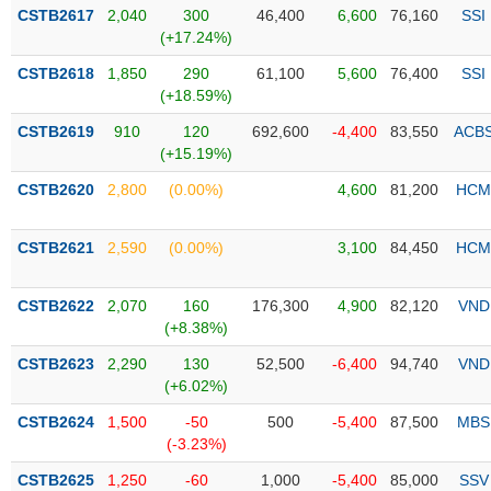
Tổng
VS-
CSTB2617
2,040
300
46,400
6,600
76,160
SSI
quan
SECTOR
(+17.24%)
Giao
CSTB2618
1,850
290
61,100
5,600
76,400
SSI
dịch
(+18.59%)
Tài
CSTB2619
910
120
692,600
-4,400
83,550
ACB
chính
(+15.19%)
NĂNG
Phân
LƯỢNG
CSTB2620
2,800
(0.00%)
4,600
81,200
HCM
tích
kỹ
thuật
CSTB2621
2,590
(0.00%)
3,100
84,450
HCM
Hồ
NGUYÊN
sơ
CSTB2622
2,070
160
176,300
4,900
82,120
VND
VẬT
doanh
(+8.38%)
LIỆU
nghiệp
CSTB2623
2,290
130
52,500
-6,400
94,740
VND
Tin
(+6.02%)
tức
CSTB2624
1,500
-50
500
-5,400
87,500
MBS
sự
(-3.23%)
CÔNG
kiện
NGHIỆP
CSTB2625
1,250
-60
1,000
-5,400
85,000
SSV
Tài