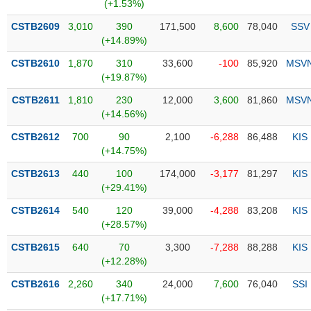
PHIẾU
Hủy
(+1.53%)
niêm
CSTB2609
3,010
390
171,500
8,600
78,040
SSV
yết
(+14.89%)
Theo
CSTB2610
1,870
310
33,600
-100
85,920
MSV
CÔNG
dõi
(+19.87%)
CỤ
đặc
ĐẦU
biệt
CSTB2611
1,810
230
12,000
3,600
81,860
MSV
TƯ
(+14.56%)
Không
được
CSTB2612
700
90
2,100
-6,288
86,488
KIS
ký
(+14.75%)
XUẤT
quỹ
DỮ
CSTB2613
440
100
174,000
-3,177
81,297
KIS
LIỆU
Danh
(+29.41%)
mục
CSTB2614
540
120
39,000
-4,288
83,208
KIS
ETF
(+28.57%)
TIN
Cổ
MỚI
CSTB2615
640
70
3,300
-7,288
88,288
KIS
phiếu
(+12.28%)
chi
Ngành
CSTB2616
2,260
340
24,000
7,600
76,040
SSI
tiết
(-)
(+17.71%)