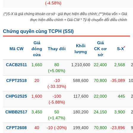
(-4.58%)
liệu
(*)S-X là giá chứng khoán cơ sở - giá thực hiện điều chỉnh; (**)Hòa vốn = Giá
Tâm
thực hiện điều chỉnh + Giá CW * Tỷ lệ chuyển đổi điều chỉnh
lý
TIÊU
thị
DÙNG
Chứng quyền cùng TCPH (
SSI
)
trường
KHÔNG
Giá
Giá
THIẾT
Khối
*
Mã CW
đóng
Thay đổi
CK cơ
S-X
YẾU
lượng
cửa
sở
CACB2511
1,660
80
1,210,600
22,400
2,568
(+5.06%)
TIÊU
CFPT2518
20
-10
588,600
70,800
-35,089
10
DÙNG
(-33.33%)
THIẾT
CHPG2525
1,600
-100
117,600
22,000
445
YẾU
(-5.88%)
CMBB2517
3,450
50
180,200
24,150
3,900
(+1.47%)
CFPT2608
40
-10 (-20%)
199,400
70,800
-23,896
CHĂM