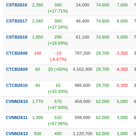
phân
CSTB2616
2,260
340
24,000
74,600
7,600
tích
(+17.71%)
(-)
CSTB2617
2,040
300
46,400
74,600
6,600
(+17.24%)
Thuật
ngữ
CSTB2618
1,850
290
61,100
74,600
5,600
(-)
(+18.59%)
CTCB2608
140
-10
787,200
29,700
-3,300
(-6.67%)
Dịch
vụ
CTCB2609
60
20 (+50%)
4,163,300
29,700
-4,300
(-)
CTCB2610
40
10
985,600
29,700
-5,300
Đào
(+33.33%)
tạo
CVNM2610
1,770
570
459,900
62,000
5,000
(+47.50%)
CVNM2611
1,390
510
598,800
62,000
3,000
(+57.95%)
Sách
tài
CVNM2612
930
400
1,120,700
62,000
1,000