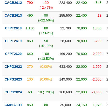
VỤ
CACB2612
790
-20
223,400
22,400
843
TRUYỀN
(-2.47%)
THÔNG
CACB2613
490
90
255,500
22,400
-19
(+22.50%)
CFPT2618
1,130
80
22,700
70,800
1,800
(+7.62%)
TIỆN
CFPT2619
860
50
28,600
70,800
-200
ÍCH
(+6.17%)
CFPT2620
640
100
169,200
70,800
-2,200
(+18.52%)
BẤT
CHPG2622
270
(0.00%)
633,400
22,000
-1,000
ĐỘNG
SẢN
CHPG2623
130
(0.00%)
149,900
22,000
-2,000
Mã
chứng
CHPG2624
60
10 (+20%)
168,600
22,000
-3,000
khoán
(-)
CMBB2611
850
80
35,000
24,150
1,073