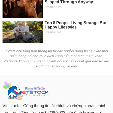
* Vietstock tổng hợp thông tin từ các nguồn đáng tin cậy vào thời
điểm công bố cho mục đích cung cấp thông tin tham khảo.
Vietstock không chịu trách nhiệm đối với bất kỳ kết quả nào từ việc
sử dụng các thông tin này.
Vietstock – Cổng thông tin tài chính và chứng khoán chính
thức hoạt động từ ngày 02/08/2002, với định hướng trở