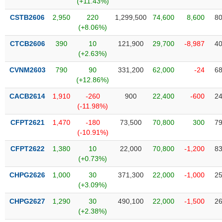
(+11.43%)
SÓC
SỨC
CSTB2606
2,950
220
1,299,500
74,600
8,600
80
KHỎE
(+8.06%)
CTCB2606
390
10
121,900
29,700
-8,987
40
(+2.63%)
CVNM2603
790
90
331,200
62,000
-24
68
TÀI
(+12.86%)
CHÍNH
CACB2614
1,910
-260
900
22,400
-600
24
(-11.98%)
CFPT2621
1,470
-180
73,500
70,800
300
79
(-10.91%)
CÔNG
NGHỆ
CFPT2622
1,380
10
22,000
70,800
-1,200
83
THÔNG
(+0.73%)
TIN
CHPG2626
1,000
30
371,300
22,000
-1,000
25
(+3.09%)
CHPG2627
1,290
30
490,100
22,000
-1,500
26
(+2.38%)
DỊCH