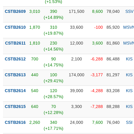
PHIẾU
Hủy
(+1.53%)
niêm
CSTB2609
3,010
390
171,500
8,600
78,040
SSV
yết
(+14.89%)
Theo
CSTB2610
1,870
310
33,600
-100
85,920
MSV
CÔNG
dõi
(+19.87%)
CỤ
đặc
ĐẦU
biệt
CSTB2611
1,810
230
12,000
3,600
81,860
MSV
TƯ
(+14.56%)
Không
được
CSTB2612
700
90
2,100
-6,288
86,488
KIS
ký
(+14.75%)
XUẤT
quỹ
DỮ
CSTB2613
440
100
174,000
-3,177
81,297
KIS
LIỆU
Danh
(+29.41%)
mục
CSTB2614
540
120
39,000
-4,288
83,208
KIS
ETF
(+28.57%)
TIN
Cổ
MỚI
CSTB2615
640
70
3,300
-7,288
88,288
KIS
phiếu
(+12.28%)
chi
Ngành
CSTB2616
2,260
340
24,000
7,600
76,040
SSI
tiết
(-)
(+17.71%)