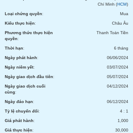
phân
Chí Minh (
HCM
)
tích
(-)
Loại chứng quyền
:
Mua
Kiểu thực hiện
:
Châu Âu
Thuật
Phương thức thực hiện
Thanh Toán Tiền
ngữ
quyền
:
(-)
Thời hạn
:
6 tháng
Ngày phát hành
:
06/06/2024
Dịch
vụ
Ngày niêm yết
:
03/07/2024
(-)
Ngày giao dịch đầu tiên
:
05/07/2024
Ngày giao dịch cuối
04/12/2024
Đào
cùng
:
tạo
Ngày đáo hạn
:
06/12/2024
Tỷ lệ chuyển đổi
:
4 : 1
Giá phát hành
:
1,000
Sách
tài
Giá thực hiện
:
30,000