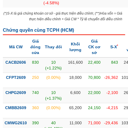
(-4.58%)
liệu
(*)S-X là giá chứng khoán cơ sở - giá thực hiện điều chỉnh; (**)Hòa vốn = Giá
Tâm
thực hiện điều chỉnh + Giá CW * Tỷ lệ chuyển đổi điều chỉnh
lý
TIÊU
thị
DÙNG
Chứng quyền cùng TCPH (
HCM
)
trường
KHÔNG
Giá
Giá
THIẾT
Khối
*
Mã CW
đóng
Thay đổi
CK cơ
S-X
YẾU
lượng
cửa
sở
CACB2606
830
10
161,600
22,400
843
24
(+1.22%)
TIÊU
CFPT2609
250
(0.00%)
18,000
70,800
-26,362
101
DÙNG
THIẾT
CHPG2609
740
10
6,600
22,000
-2,100
26
YẾU
(+1.37%)
CMBB2609
360
(0.00%)
65,200
24,150
-4,215
29
CMWG2610
390
40
11,000
71,000
-29,436
103
CHĂM