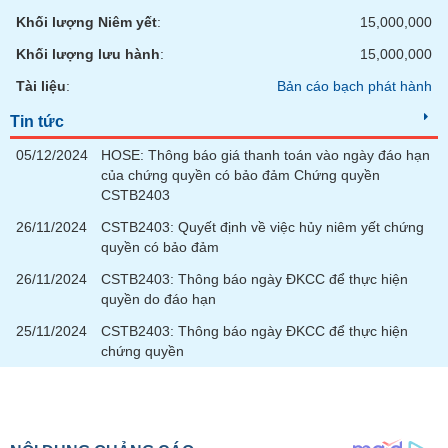
chính
Khối lượng Niêm yết
:
15,000,000
Khối lượng lưu hành
:
15,000,000
Tài liệu
:
Bản cáo bạch phát hành
Công
cụ
Tin tức
đầu
05/12/2024
HOSE: Thông báo giá thanh toán vào ngày đáo hạn
tư
của chứng quyền có bảo đảm Chứng quyền
CSTB2403
26/11/2024
CSTB2403: Quyết định về việc hủy niêm yết chứng
quyền có bảo đảm
Truyền
thông
26/11/2024
CSTB2403: Thông báo ngày ĐKCC để thực hiện
tài
quyền do đáo hạn
chính
25/11/2024
CSTB2403: Thông báo ngày ĐKCC để thực hiện
chứng quyền
Dữ
liệu