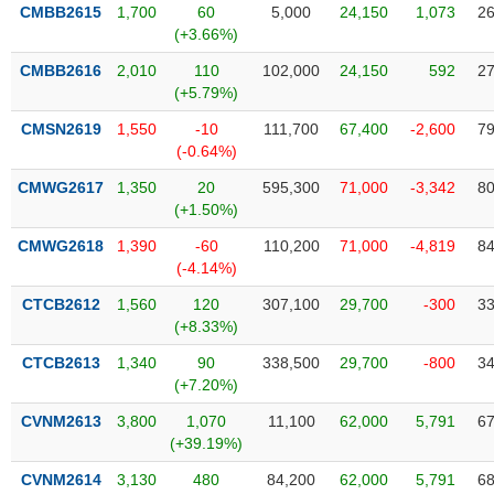
VỤ
CMBB2615
1,700
60
5,000
24,150
1,073
26
TRUYỀN
(+3.66%)
THÔNG
CMBB2616
2,010
110
102,000
24,150
592
27
(+5.79%)
CMSN2619
1,550
-10
111,700
67,400
-2,600
79
(-0.64%)
TIỆN
CMWG2617
1,350
20
595,300
71,000
-3,342
80
ÍCH
(+1.50%)
CMWG2618
1,390
-60
110,200
71,000
-4,819
84
(-4.14%)
BẤT
CTCB2612
1,560
120
307,100
29,700
-300
33
ĐỘNG
(+8.33%)
SẢN
CTCB2613
1,340
90
338,500
29,700
-800
34
(+7.20%)
Mã
chứng
CVNM2613
3,800
1,070
11,100
62,000
5,791
67
khoán
(+39.19%)
(-)
CVNM2614
3,130
480
84,200
62,000
5,791
68