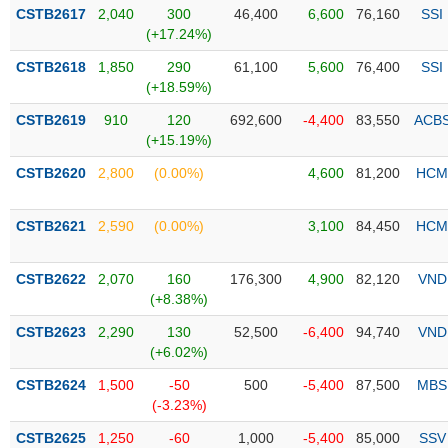
Tổng
VS-
CSTB2617
2,040
300
46,400
6,600
76,160
SSI
quan
SECTOR
(+17.24%)
Giao
CSTB2618
1,850
290
61,100
5,600
76,400
SSI
dịch
(+18.59%)
Tài
CSTB2619
910
120
692,600
-4,400
83,550
ACB
chính
(+15.19%)
NĂNG
Phân
LƯỢNG
CSTB2620
2,800
(0.00%)
4,600
81,200
HCM
tích
kỹ
thuật
CSTB2621
2,590
(0.00%)
3,100
84,450
HCM
Hồ
NGUYÊN
sơ
CSTB2622
2,070
160
176,300
4,900
82,120
VND
VẬT
doanh
(+8.38%)
LIỆU
nghiệp
CSTB2623
2,290
130
52,500
-6,400
94,740
VND
Tin
(+6.02%)
tức
CSTB2624
1,500
-50
500
-5,400
87,500
MBS
sự
(-3.23%)
CÔNG
kiện
NGHIỆP
CSTB2625
1,250
-60
1,000
-5,400
85,000
SSV
Tài