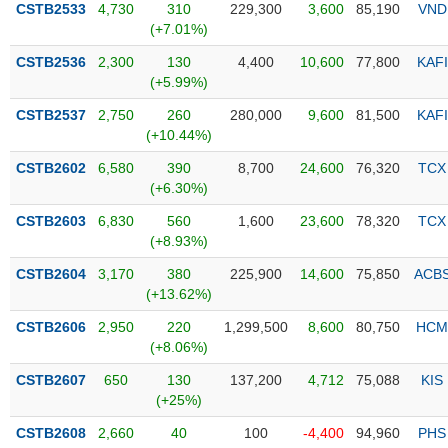
CSTB2533
4,730
310
229,300
3,600
85,190
VND
(+7.01%)
Trạng
thái
CSTB2536
2,300
130
4,400
10,600
77,800
KAFI
NGÀNH
cổ
(+5.99%)
phiếu
CSTB2537
2,750
260
280,000
9,600
81,500
KAFI
Quy
(+10.44%)
DOANH
mô
CSTB2602
6,580
390
8,700
24,600
76,320
TCX
NGHIỆP
thị
(+6.30%)
trường
CSTB2603
6,830
560
1,600
23,600
78,320
TCX
Niêm
(+8.93%)
CỔ
yết
PHIẾU
CSTB2604
3,170
380
225,900
14,600
75,850
ACB
Niêm
(+13.62%)
yết
mới
CSTB2606
2,950
220
1,299,500
8,600
80,750
HCM
PHÁI
(+8.06%)
Niêm
SINH
yết
CSTB2607
650
130
137,200
4,712
75,088
KIS
bổ
(+25%)
sung
TRÁI
CSTB2608
2,660
40
100
-4,400
94,960
PHS