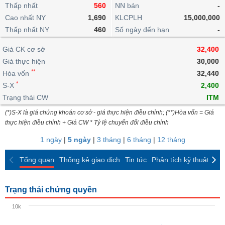
khoản
lai
Thấp nhất
560
NN bán
-
dịch
lỗ
Phân
Vĩ
Thống
Định
Cao nhất NY
1,690
KLCPLH
15,000,000
tích
mô
BẤT
Chứng
IR
Giao
kê
Chứng
giá
Thấp nhất NY
kỹ
460
Số ngày đến hạn
-
ĐỘNG
quyền
Awards
dịch
giao
quyền
thuật
SẢN
Nước
nội
dịch
Trái
Giá CK cơ sở
32,400
ngoài
Tổng
bộ
Bảng
phiếu
Giá thực hiện
30,000
Tin
quan
giá
Đào
doanh
Tự
**
Niên
tức
Hòa vốn
32,440
TÀI
trực
tạo
nghiệp
doanh
Thống
giám
*
S-X
2,400
CHÍNH
tuyến
kê
Top
Trạng thái CW
ITM
Tài
giao
Bộ
cổ
liệu
(*)S-X là giá chứng khoán cơ sở - giá thực hiện điều chỉnh; (**)Hòa vốn = Giá
dịch
Dịch
lọc
phiếu
cổ
HÀNG
thực hiện điều chỉnh + Giá CW * Tỷ lệ chuyển đổi điều chỉnh
vụ
cổ
Định
đông
HÓA
Bản
phiếu
1 ngày
|
5 ngày
|
3 tháng
|
6 tháng
|
12 tháng
giá
đồ
So
ngành
Tổng quan
Thống kê giao dịch
Tin tức
Phân tích kỹ thuật
CK
sánh
KINH
cổ
Thống
TẾ
phiếu
kê
Trạng thái chứng quyền
giao
Báo
dịch
10k
cáo
THẾ
phân
GIỚI