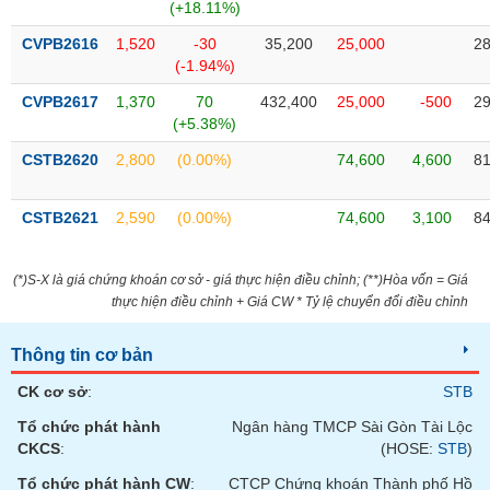
Tất cả
Cổ phiếu
Chỉ số
Chứng chỉ quỹ
Chứng q
(+18.11%)
CVPB2616
1,520
-30
35,200
25,000
28
Lãnh
(-1.94%)
đạo
(-)
CVPB2617
1,370
70
432,400
25,000
-500
29
(+5.38%)
Tất cả
Người nội bộ
Người liên quan
Cổ đông lớn
CSTB2620
2,800
(0.00%)
74,600
4,600
81
Tin
CSTB2621
2,590
(0.00%)
74,600
3,100
84
tức
(-)
(*)S-X là giá chứng khoán cơ sở - giá thực hiện điều chỉnh; (**)Hòa vốn = Giá
thực hiện điều chỉnh + Giá CW * Tỷ lệ chuyển đổi điều chỉnh
Bài
viết
của
Thông tin cơ bản
tác
giả
CK cơ sở
:
STB
(-)
Tổ chức phát hành
Ngân hàng TMCP Sài Gòn Tài Lộc
CKCS
:
(HOSE:
STB
)
Báo
cáo
Tổ chức phát hành CW
:
CTCP Chứng khoán Thành phố Hồ