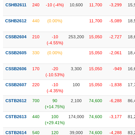
phân
CSHB2611
240
-10 (-4%)
10,600
11,700
-3,299
15,
tích
(-)
CSHB2612
440
(0.00%)
11,700
-5,089
18,
Thuật
ngữ
CSSB2604
210
-10
253,200
15,050
-2,727
18,
(-)
(-4.55%)
CSSB2605
330
(0.00%)
15,050
-2,061
18,
Dịch
vụ
CSSB2606
170
-20
3,300
15,050
-949
16,
(-)
(-10.53%)
CSSB2607
220
-10
100
15,050
-1,838
17,
Đào
(-4.35%)
tạo
CSTB2612
700
90
2,100
74,600
-6,288
86,
(+14.75%)
CSTB2613
440
100
174,000
74,600
-3,177
81,
(+29.41%)
Sách
tài
CSTB2614
540
120
39,000
74,600
-4,288
83,