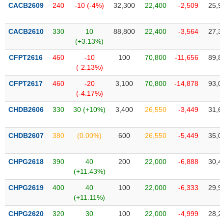
VỤ
CACB2609
240
-10 (-4%)
32,300
22,400
-2,509
25,
TRUYỀN
THÔNG
CACB2610
330
10
88,800
22,400
-3,564
27,
(+3.13%)
CFPT2616
460
-10
100
70,800
-11,656
89,
(-2.13%)
TIỆN
CFPT2617
460
-20
3,100
70,800
-14,878
93,
ÍCH
(-4.17%)
CHDB2606
330
30 (+10%)
3,400
26,550
-3,449
31,
BẤT
CHDB2607
380
(0.00%)
600
26,550
-5,449
35,
ĐỘNG
SẢN
CHPG2618
390
40
200
22,000
-6,888
30,
(+11.43%)
Mã
chứng
CHPG2619
400
40
100
22,000
-6,333
29,
khoán
(+11.11%)
(-)
CHPG2620
320
30
100
22,000
-4,999
28,