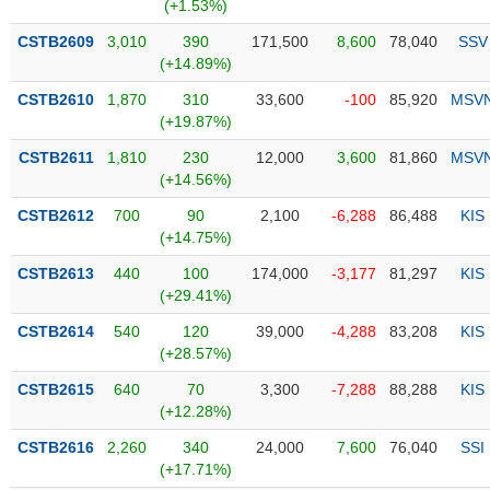
PHIẾU
Hủy
(+1.53%)
niêm
CSTB2609
3,010
390
171,500
8,600
78,040
SSV
yết
(+14.89%)
Theo
CSTB2610
1,870
310
33,600
-100
85,920
MSV
CÔNG
dõi
(+19.87%)
CỤ
đặc
ĐẦU
biệt
CSTB2611
1,810
230
12,000
3,600
81,860
MSV
TƯ
(+14.56%)
Không
được
CSTB2612
700
90
2,100
-6,288
86,488
KIS
ký
(+14.75%)
XUẤT
quỹ
DỮ
CSTB2613
440
100
174,000
-3,177
81,297
KIS
LIỆU
Danh
(+29.41%)
mục
CSTB2614
540
120
39,000
-4,288
83,208
KIS
ETF
(+28.57%)
TIN
Cổ
MỚI
CSTB2615
640
70
3,300
-7,288
88,288
KIS
phiếu
(+12.28%)
chi
Ngành
CSTB2616
2,260
340
24,000
7,600
76,040
SSI
tiết
(-)
(+17.71%)