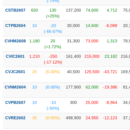
(-75%)
SÓC
SỨC
CSTB2607
650
130
137,200
74,600
4,712
75,
KHỎE
(+25%)
CTPB2604
10
-20
30,000
14,600
-6,088
20,
(-66.67%)
CVHM2608
1,180
20
31,300
73,000
1,313
78,
TÀI
(+1.72%)
CHÍNH
CVIC2601
1,210
-250
161,400
215,000
23,182
216,
(-17.12%)
CVJC2601
20
(0.00%)
40,500
125,500
-43,721
169,
CÔNG
NGHỆ
CVNM2604
10
(0.00%)
177,900
62,000
-19,386
81,
THÔNG
TIN
CVPB2607
10
-10
300
25,000
-8,964
34,
(-50%)
CVRE2602
30
(0.00%)
498,900
24,950
-12,123
37,
DỊCH