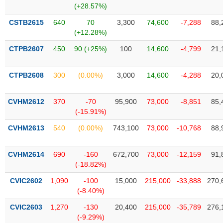
chính
(+28.57%)
CSTB2615
640
70
3,300
74,600
-7,288
88,
(+12.28%)
CTPB2607
450
90 (+25%)
100
14,600
-4,799
21,
Công
cụ
đầu
CTPB2608
300
(0.00%)
3,000
14,600
-4,288
20,
tư
CVHM2612
370
-70
95,900
73,000
-8,851
85,
(-15.91%)
Truyền
CVHM2613
540
(0.00%)
743,100
73,000
-10,768
88,
thông
tài
CVHM2614
690
-160
672,700
73,000
-12,159
91,
chính
(-18.82%)
CVIC2602
1,090
-100
15,000
215,000
-33,888
270,
(-8.40%)
Dữ
CVIC2603
1,270
-130
20,400
215,000
-35,789
276,
liệu
(-9.29%)