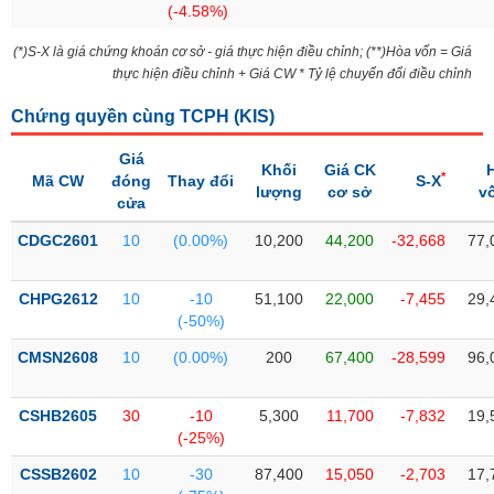
(-4.58%)
liệu
(*)S-X là giá chứng khoán cơ sở - giá thực hiện điều chỉnh; (**)Hòa vốn = Giá
Tâm
thực hiện điều chỉnh + Giá CW * Tỷ lệ chuyển đổi điều chỉnh
lý
TIÊU
thị
DÙNG
Chứng quyền cùng TCPH (
KIS
)
trường
KHÔNG
Giá
THIẾT
Khối
Giá CK
*
Mã CW
đóng
Thay đổi
S-X
YẾU
lượng
cơ sở
v
cửa
CDGC2601
10
(0.00%)
10,200
44,200
-32,668
77,
TIÊU
CHPG2612
10
-10
51,100
22,000
-7,455
29,
DÙNG
(-50%)
THIẾT
CMSN2608
10
(0.00%)
200
67,400
-28,599
96,
YẾU
CSHB2605
30
-10
5,300
11,700
-7,832
19,
(-25%)
CSSB2602
10
-30
87,400
15,050
-2,703
17,
CHĂM