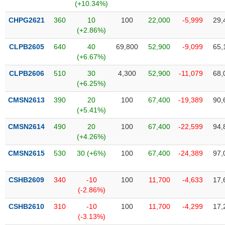
Tất cả
Cổ phiếu
Chỉ số
Chứng chỉ quỹ
Chứng q
(+10.34%)
CHPG2621
360
10
100
22,000
-5,999
29,
Lãnh
(+2.86%)
đạo
(-)
CLPB2605
640
40
69,800
52,900
-9,099
65,
(+6.67%)
Tất cả
Người nội bộ
Người liên quan
Cổ đông lớn
CLPB2606
510
30
4,300
52,900
-11,079
68,
(+6.25%)
Tin
CMSN2613
390
20
100
67,400
-19,389
90,
tức
(-)
(+5.41%)
CMSN2614
490
20
100
67,400
-22,599
94,
(+4.26%)
Bài
viết
CMSN2615
530
30 (+6%)
100
67,400
-24,389
97,
của
tác
giả
CSHB2609
340
-10
100
11,700
-4,633
17,
(-)
(-2.86%)
CSHB2610
310
-10
100
11,700
-4,299
17,
Báo
(-3.13%)
cáo