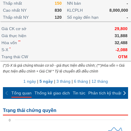
khoản
lai
Thấp nhất
150
NN bán
-
dịch
lỗ
Phân
Vĩ
Thống
Định
Cao nhất NY
830
KLCPLH
8,000,000
tích
mô
BẤT
Chứng
IR
Giao
kê
Chứng
giá
Thấp nhất NY
kỹ
120
Số ngày đến hạn
-
ĐỘNG
quyền
Awards
dịch
giao
quyền
thuật
SẢN
Nước
nội
dịch
Trái
Giá CK cơ sở
29,800
ngoài
Tổng
bộ
Bảng
phiếu
Giá thực hiện
31,888
Tin
quan
giá
Đào
doanh
Tự
**
Niên
tức
Hòa vốn
32,488
TÀI
trực
tạo
nghiệp
doanh
Thống
giám
*
S-X
-2,088
CHÍNH
tuyến
kê
Top
Trạng thái CW
OTM
Tài
giao
Bộ
cổ
liệu
(*)S-X là giá chứng khoán cơ sở - giá thực hiện điều chỉnh; (**)Hòa vốn = Giá
dịch
Dịch
lọc
phiếu
cổ
HÀNG
thực hiện điều chỉnh + Giá CW * Tỷ lệ chuyển đổi điều chỉnh
vụ
cổ
Định
đông
HÓA
Bản
phiếu
1 ngày
|
5 ngày
|
3 tháng
|
6 tháng
|
12 tháng
giá
đồ
So
ngành
Tổng quan
Thống kê giao dịch
Tin tức
Phân tích kỹ thuật
CK
sánh
KINH
cổ
Thống
TẾ
phiếu
kê
Trạng thái chứng quyền
giao
Báo
dịch
0
cáo
THẾ
phân
GIỚI