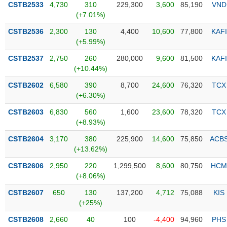
CSTB2533
4,730
310
229,300
3,600
85,190
VND
(+7.01%)
Trạng
thái
CSTB2536
2,300
130
4,400
10,600
77,800
KAFI
NGÀNH
cổ
(+5.99%)
phiếu
CSTB2537
2,750
260
280,000
9,600
81,500
KAFI
Quy
(+10.44%)
DOANH
mô
CSTB2602
6,580
390
8,700
24,600
76,320
TCX
NGHIỆP
thị
(+6.30%)
trường
CSTB2603
6,830
560
1,600
23,600
78,320
TCX
Niêm
(+8.93%)
CỔ
yết
PHIẾU
CSTB2604
3,170
380
225,900
14,600
75,850
ACB
Niêm
(+13.62%)
yết
mới
CSTB2606
2,950
220
1,299,500
8,600
80,750
HCM
PHÁI
(+8.06%)
Niêm
SINH
yết
CSTB2607
650
130
137,200
4,712
75,088
KIS
bổ
(+25%)
sung
TRÁI
CSTB2608
2,660
40
100
-4,400
94,960
PHS