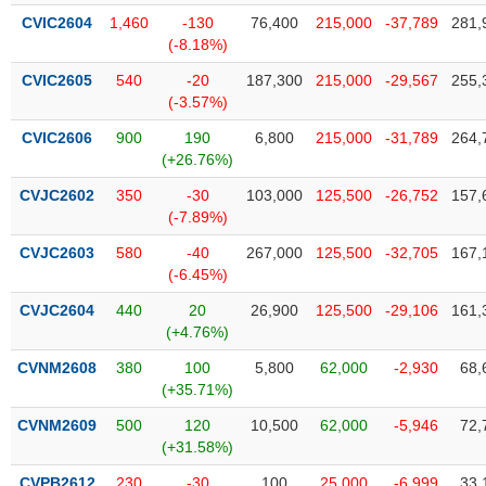
tài
CVIC2604
1,460
-130
76,400
215,000
-37,789
281,
chính
(-8.18%)
CVIC2605
540
-20
187,300
215,000
-29,567
255,
(-3.57%)
CVIC2606
900
190
6,800
215,000
-31,789
264,
(+26.76%)
CVJC2602
350
-30
103,000
125,500
-26,752
157,
(-7.89%)
CVJC2603
580
-40
267,000
125,500
-32,705
167,
(-6.45%)
CVJC2604
440
20
26,900
125,500
-29,106
161,
(+4.76%)
CVNM2608
380
100
5,800
62,000
-2,930
68,
(+35.71%)
CVNM2609
500
120
10,500
62,000
-5,946
72,
(+31.58%)
CVPB2612
230
-30
100
25,000
-6,999
33,