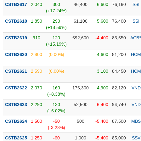
Tổng
VS-
CSTB2617
2,040
300
46,400
6,600
76,160
SSI
quan
SECTOR
(+17.24%)
Giao
CSTB2618
1,850
290
61,100
5,600
76,400
SSI
dịch
(+18.59%)
Tài
CSTB2619
910
120
692,600
-4,400
83,550
ACB
chính
(+15.19%)
NĂNG
Phân
LƯỢNG
CSTB2620
2,800
(0.00%)
4,600
81,200
HCM
tích
kỹ
thuật
CSTB2621
2,590
(0.00%)
3,100
84,450
HCM
Hồ
NGUYÊN
sơ
CSTB2622
2,070
160
176,300
4,900
82,120
VND
VẬT
doanh
(+8.38%)
LIỆU
nghiệp
CSTB2623
2,290
130
52,500
-6,400
94,740
VND
Tin
(+6.02%)
tức
CSTB2624
1,500
-50
500
-5,400
87,500
MBS
sự
(-3.23%)
CÔNG
kiện
NGHIỆP
CSTB2625
1,250
-60
1,000
-5,400
85,000
SSV
Tài