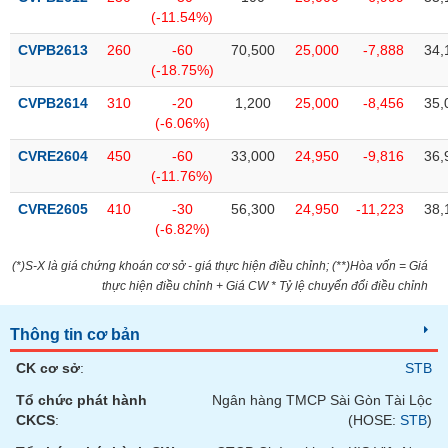
(-11.54%)
CVPB2613
260
-60
70,500
25,000
-7,888
34,
(-18.75%)
CVPB2614
310
-20
1,200
25,000
-8,456
35,
(-6.06%)
CVRE2604
450
-60
33,000
24,950
-9,816
36,
(-11.76%)
CVRE2605
410
-30
56,300
24,950
-11,223
38,
(-6.82%)
(*)S-X là giá chứng khoán cơ sở - giá thực hiện điều chỉnh; (**)Hòa vốn = Giá
thực hiện điều chỉnh + Giá CW * Tỷ lệ chuyển đổi điều chỉnh
Thông tin cơ bản
CK cơ sở
:
STB
Tổ chức phát hành
Ngân hàng TMCP Sài Gòn Tài Lộc
CKCS
:
(HOSE:
STB
)