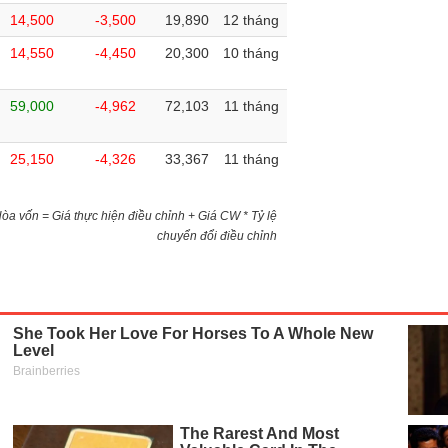
14,500
-3,500
19,890
12 tháng
14,550
-4,450
20,300
10 tháng
59,000
-4,962
72,103
11 tháng
25,150
-4,326
33,367
11 tháng
)Hòa vốn = Giá thực hiện điều chỉnh + Giá CW * Tỷ lệ
chuyển đổi điều chỉnh