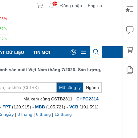
9+
Đăng nhập
English
|
.93%
.57%
.07%
ẤT DỮ LIỆU
TIN MỚI
sản xuất Việt Nam tháng 7/2026: Sản lượng, số lượng đơn đặt hàn
Mã công ty
Ngành
Mã xem cùng
CSTB2311
:
CHPG2314
 -
FPT
(120.915) -
MBB
(105.721) -
VCB
(101.591)
5 ngày
|
3 tháng
|
6 tháng
|
12 tháng