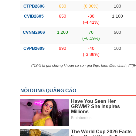
CTPB2606
630
(0.00%)
100
CVIB2605
650
-30
1,100
(-4.41%)
CVNM2606
1,200
70
500
(+6.19%)
CVPB2609
990
-40
100
(-3.88%)
(*)S-X là giá chứng khoán cơ sở - giá thực hiện điều chỉnh; (**