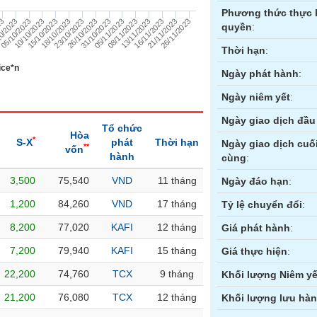
Phương thức thực 
31/10/2023
26/10/2023
23/10/2023
18/10/2023
26/11/2023
15/10/2023
21/11/2023
10/10/2023
16/11/2023
05/10/2023
13/11/2023
0/2023
08/11/2023
23
05/11/2023
quyền
:
Thời hạn
:
ice*n
Ngày phát hành
:
Ngày niêm yết
:
Ngày giao dịch đầu 
Tổ chức
Hòa
*
S-X
phát
Thời hạn
Ngày giao dịch cuố
**
vốn
hành
cùng
:
3,500
75,540
VND
11 tháng
ền
Hợp đồng tương lai
Trái phiếu
Ngày đáo hạn
:
1,200
84,260
VND
17 tháng
Tỷ lệ chuyển đổi
:
8,200
77,020
KAFI
12 tháng
Giá phát hành
:
7,200
79,940
KAFI
15 tháng
Giá thực hiện
:
22,200
74,760
TCX
9 tháng
Khối lượng Niêm yế
21,200
76,080
TCX
12 tháng
Khối lượng lưu hà