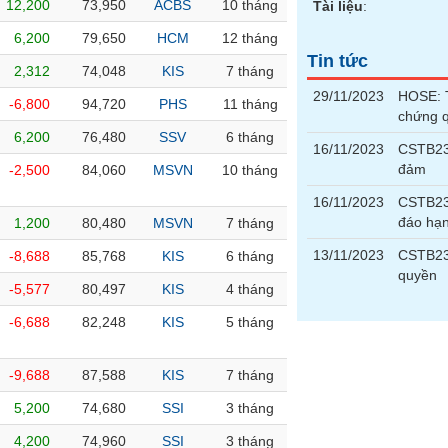
12,200
73,950
ACBS
10 tháng
Tài liệu
:
6,200
79,650
HCM
12 tháng
Tin tức
2,312
74,048
KIS
7 tháng
29/11/2023
HOSE: T
-6,800
94,720
PHS
11 tháng
chứng 
6,200
76,480
SSV
6 tháng
16/11/2023
CSTB231
đảm
-2,500
84,060
MSVN
10 tháng
16/11/2023
CSTB23
đáo hạ
1,200
80,480
MSVN
7 tháng
13/11/2023
CSTB23
-8,688
85,768
KIS
6 tháng
quyền
-5,577
80,497
KIS
4 tháng
-6,688
82,248
KIS
5 tháng
-9,688
87,588
KIS
7 tháng
5,200
74,680
SSI
3 tháng
4,200
74,960
SSI
3 tháng