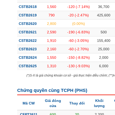
CSTB2618
1,560
-120 (-7.14%)
36,700
CSTB2619
790
-20 (-2.47%)
425,600
CSTB2620
2,800
(0.00%)
CSTB2621
2,590
-190 (-6.83%)
500
CSTB2622
1,910
-60 (-3.05%)
155,400
CSTB2623
2,160
-60 (-2.70%)
25,000
CSTB2624
1,550
-150 (-8.82%)
2,000
CSTB2625
1,310
-130 (-9.03%)
6,000
(*)S-X là giá chứng khoán cơ sở - giá thực hiện điều chỉnh; (**
Chứng quyền cùng TCPH (
PHS
)
Giá đóng
Khối
Mã CW
Thay đổi
cửa
lượng
CFPT2611
600
20
2,200