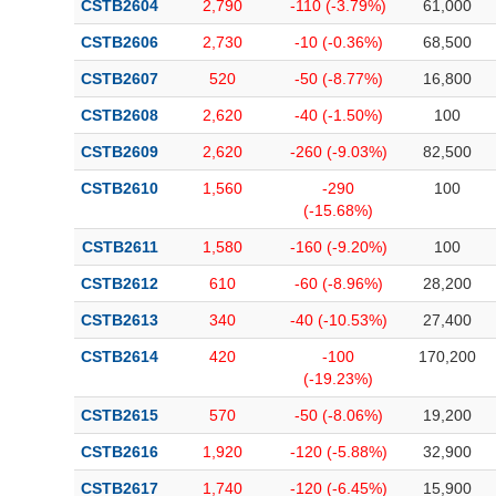
CSTB2604
2,790
-110 (-3.79%)
61,000
Bài viết của tác giả
(-)
CSTB2606
2,730
-10 (-0.36%)
68,500
CSTB2607
520
-50 (-8.77%)
16,800
Báo cáo phân tích
(-)
CSTB2608
2,620
-40 (-1.50%)
100
CSTB2609
2,620
-260 (-9.03%)
82,500
Thuật ngữ
(-)
CSTB2610
1,560
-290
100
(-15.68%)
Dịch vụ
(-)
CSTB2611
1,580
-160 (-9.20%)
100
Đào tạo
CSTB2612
610
-60 (-8.96%)
28,200
Sách tài chính
CSTB2613
340
-40 (-10.53%)
27,400
Công cụ đầu tư
CSTB2614
420
-100
170,200
(-19.23%)
Truyền thông tài chính
CSTB2615
570
-50 (-8.06%)
19,200
Dữ liệu tài chính
CSTB2616
1,920
-120 (-5.88%)
32,900
CSTB2617
1,740
-120 (-6.45%)
15,900