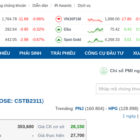
ng chứng khoán
Diễn đàn
IR Awards
Dịch vụ
1,764.78
-11.68
-0.66%
VN30F1M
1,896.00
-17.80
-0
292.64
-0.95
-0.32%
Dầu
75.42
0.43
0
442.05
-2.98
-0.67%
Spot Gold
4,268.33
3.01
0
o
Tin tức
Báo cáo phân tích
Thuật ngữ
Dịch vụ
HIẾU
PHÁI SINH
TRÁI PHIẾU
CÔNG CỤ ĐẦU TƯ
XU
Chỉ số PMI ngành 
VIETSTOCKFINANCE
VĨ MÔ
NGÀNH
OSE:
CSTB2311
)
DOANH NGHIỆP
Trending:
PNJ
(160.804) -
HPG
(128.898)
CỔ PHIẾU
1 ngày
|
PHÁI SINH
353,600
Giá CK cơ sở
28,150
TRÁI PHIẾU
a
-
Giá thực hiện
27,700