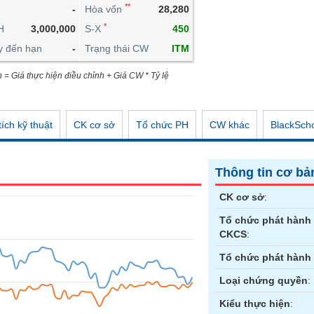
**
-
Hòa vốn
28,280
CÔNG CỤ ĐẦU TƯ
*
H
3,000,000
S-X
450
XUẤT DỮ LIỆU
y đến hạn
-
Trạng thái CW
ITM
TIN MỚI
n = Giá thực hiện điều chỉnh + Giá CW * Tỷ lệ
ích kỹ thuật
CK cơ sở
Tổ chức PH
CW khác
BlackSch
Thông tin cơ bả
CK cơ sở
:
Tổ chức phát hành
CKCS
:
Tổ chức phát hành
Loại chứng quyền
:
Kiểu thực hiện
: