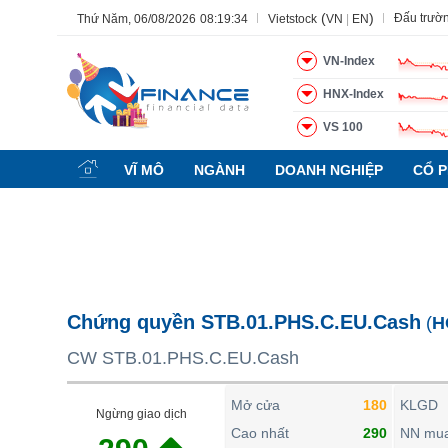
(
)
Đấu trườ
Thứ Năm, 06/08/2026
08:19:35
Vietstock
VN
|
EN
VN-Index
HNX-Index
VS 100
Tất cả
Tính năng
Ngành
Mã chứng khoán
Lãnh đạ
VĨ MÔ
NGÀNH
DOANH NGHIỆP
CỔ P
Tính năng
(-)
VIETSTOCK
CHỨNG KHOÁN
DOANH NGHIỆP
Chứng quyền STB.01.PHS.C.EU.Cash
(
H
BẤT ĐỘNG SẢN
CW STB.01.PHS.C.EU.Cash
TÀI CHÍNH
HÀNG HÓA
Mở cửa
180
KLGD
Ngừng giao dịch
KINH TẾ
Cao nhất
290
NN mu