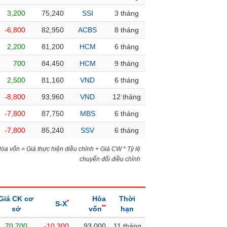
3,200
75,240
SSI
3 tháng
-6,800
82,950
ACBS
8 tháng
2,200
81,200
HCM
6 tháng
700
84,450
HCM
9 tháng
2,500
81,160
VND
6 tháng
-8,800
93,960
VND
12 tháng
-7,800
87,750
MBS
6 tháng
-7,800
85,240
SSV
6 tháng
)Hòa vốn = Giá thực hiện điều chỉnh + Giá CW * Tỷ lệ
chuyển đổi điều chỉnh
Giá CK cơ
Hòa
Thời
*
S-X
**
sở
vốn
hạn
70,700
-10,300
93,000
11 tháng