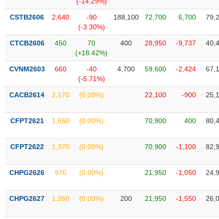
(-14.29%)
SÓC
SỨC
CSTB2606
2,640
-90
188,100
72,700
6,700
79,
KHỎE
(-3.30%)
CTCB2606
450
70
400
28,950
-9,737
40,
(+18.42%)
CVNM2603
660
-40
4,700
59,600
-2,424
67,
TÀI
(-5.71%)
CHÍNH
CACB2614
2,170
(0.00%)
22,100
-900
25,
CFPT2621
1,650
(0.00%)
70,900
400
80,
CÔNG
NGHỆ
CFPT2622
1,370
(0.00%)
70,900
-1,100
82,
THÔNG
TIN
CHPG2626
970
(0.00%)
21,950
-1,050
24,
CHPG2627
1,260
(0.00%)
200
21,950
-1,550
26,
DỊCH