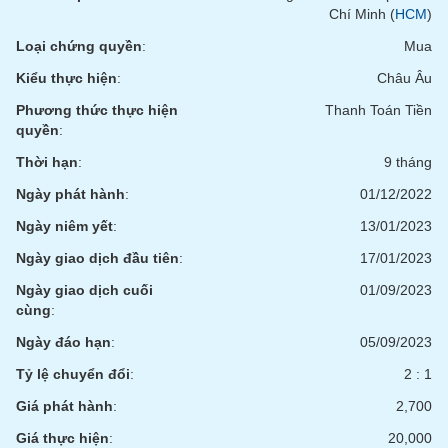
phân
Chí Minh (
HCM
)
tích
(-)
Loại chứng quyền
:
Mua
Kiểu thực hiện
:
Châu Âu
Thuật
Phương thức thực hiện
Thanh Toán Tiền
ngữ
quyền
:
(-)
Thời hạn
:
9 tháng
Ngày phát hành
:
01/12/2022
Dịch
vụ
Ngày niêm yết
:
13/01/2023
(-)
Ngày giao dịch đầu tiên
:
17/01/2023
Ngày giao dịch cuối
01/09/2023
Đào
cùng
:
tạo
Ngày đáo hạn
:
05/09/2023
Tỷ lệ chuyển đổi
:
2 : 1
Giá phát hành
:
2,700
Sách
tài
Giá thực hiện
:
20,000