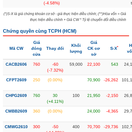
(-4.58%)
liệu
(*)S-X là giá chứng khoán cơ sở - giá thực hiện điều chỉnh; (**)Hòa vốn = Giá
Tâm
thực hiện điều chỉnh + Giá CW * Tỷ lệ chuyển đổi điều chỉnh
lý
TIÊU
thị
DÙNG
Chứng quyền cùng TCPH (
HCM
)
trường
KHÔNG
Giá
Giá
THIẾT
Khối
H
*
Mã CW
đóng
Thay đổi
CK cơ
S-X
YẾU
lượng
v
cửa
sở
CACB2606
760
-60
59,000
22,100
543
24,
(-7.32%)
TIÊU
CFPT2609
250
(0.00%)
70,900
-26,262
101,
DÙNG
THIẾT
CHPG2609
760
30
100
21,950
-2,150
26,
YẾU
(+4.11%)
CMBB2609
360
(0.00%)
24,000
-4,365
29,
CMWG2610
300
-50
400
70,700
-29,736
102,
CHĂM