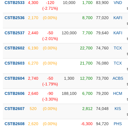
CSTB2533
4,300
-120
10,000
1,700
83,900
VND
(-2.71%)
Trạng
thái
CSTB2536
2,170
(0.00%)
8,700
77,020
KAFI
NGÀNH
cổ
phiếu
CSTB2537
2,440
-50
120,000
7,700
79,640
KAFI
Quy
(-2.01%)
DOANH
mô
CSTB2602
6,190
(0.00%)
22,700
74,760
TCX
NGHIỆP
thị
trường
CSTB2603
6,270
(0.00%)
21,700
76,080
TCX
Niêm
CỔ
yết
PHIẾU
CSTB2604
2,740
-50
1,300
12,700
73,700
ACBS
Niêm
(-1.79%)
yết
mới
CSTB2606
2,640
-90
188,100
6,700
79,200
HCM
PHÁI
(-3.30%)
Niêm
SINH
yết
CSTB2607
520
(0.00%)
2,812
74,048
KIS
bổ
sung
TRÁI
CSTB2608
2,620
(0.00%)
-6,300
94,720
PHS