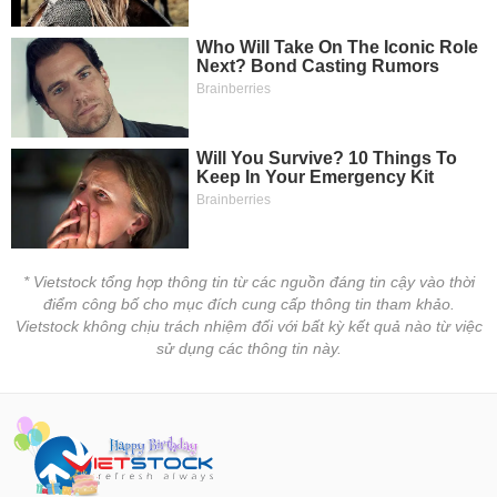
* Vietstock tổng hợp thông tin từ các nguồn đáng tin cậy vào thời
điểm công bố cho mục đích cung cấp thông tin tham khảo.
Vietstock không chịu trách nhiệm đối với bất kỳ kết quả nào từ việc
sử dụng các thông tin này.