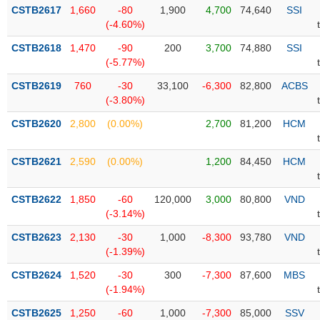
Tổng
VS-
CSTB2617
1,660
-80
1,900
4,700
74,640
SSI
quan
SECTOR
(-4.60%)
Giao
CSTB2618
1,470
-90
200
3,700
74,880
SSI
dịch
(-5.77%)
Tài
CSTB2619
760
-30
33,100
-6,300
82,800
ACBS
chính
(-3.80%)
NĂNG
Phân
LƯỢNG
CSTB2620
2,800
(0.00%)
2,700
81,200
HCM
tích
kỹ
thuật
CSTB2621
2,590
(0.00%)
1,200
84,450
HCM
Hồ
NGUYÊN
sơ
CSTB2622
1,850
-60
120,000
3,000
80,800
VND
VẬT
doanh
(-3.14%)
LIỆU
nghiệp
CSTB2623
2,130
-30
1,000
-8,300
93,780
VND
Tin
(-1.39%)
tức
CSTB2624
1,520
-30
300
-7,300
87,600
MBS
sự
(-1.94%)
CÔNG
kiện
NGHIỆP
CSTB2625
1,250
-60
1,000
-7,300
85,000
SSV
Tài