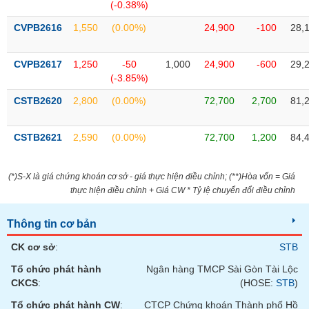
Tất cả
Cổ phiếu
Chỉ số
Chứng chỉ quỹ
Chứng q
(-0.38%)
CVPB2616
1,550
(0.00%)
24,900
-100
28,
Lãnh
đạo
(-)
CVPB2617
1,250
-50
1,000
24,900
-600
29,
(-3.85%)
Tất cả
Người nội bộ
Người liên quan
Cổ đông lớn
CSTB2620
2,800
(0.00%)
72,700
2,700
81,
Tin
CSTB2621
2,590
(0.00%)
72,700
1,200
84,
tức
(-)
(*)S-X là giá chứng khoán cơ sở - giá thực hiện điều chỉnh; (**)Hòa vốn = Giá
thực hiện điều chỉnh + Giá CW * Tỷ lệ chuyển đổi điều chỉnh
Bài
viết
của
Thông tin cơ bản
tác
giả
CK cơ sở
:
STB
(-)
Tổ chức phát hành
Ngân hàng TMCP Sài Gòn Tài Lộc
CKCS
:
(HOSE:
STB
)
Báo
cáo
Tổ chức phát hành CW
:
CTCP Chứng khoán Thành phố Hồ