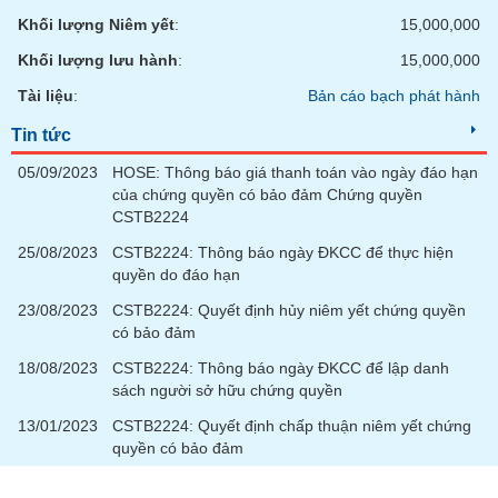
chính
Khối lượng Niêm yết
:
15,000,000
Khối lượng lưu hành
:
15,000,000
Tài liệu
:
Bản cáo bạch phát hành
Công
cụ
Tin tức
đầu
05/09/2023
HOSE: Thông báo giá thanh toán vào ngày đáo hạn
tư
của chứng quyền có bảo đảm Chứng quyền
CSTB2224
25/08/2023
CSTB2224: Thông báo ngày ĐKCC để thực hiện
quyền do đáo hạn
Truyền
thông
23/08/2023
CSTB2224: Quyết định hủy niêm yết chứng quyền
tài
có bảo đảm
chính
18/08/2023
CSTB2224: Thông báo ngày ĐKCC để lập danh
sách người sở hữu chứng quyền
13/01/2023
CSTB2224: Quyết định chấp thuận niêm yết chứng
quyền có bảo đảm
Dữ
liệu