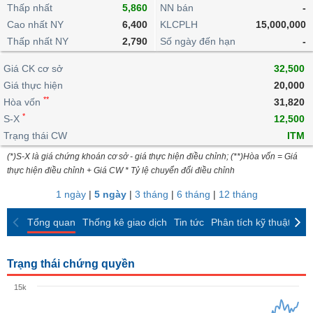
khoản
lai
Thấp nhất
5,860
NN bán
-
dịch
lỗ
Phân
Vĩ
Thống
Định
Cao nhất NY
6,400
KLCPLH
15,000,000
tích
mô
BẤT
Chứng
IR
Giao
kê
Chứng
giá
Thấp nhất NY
kỹ
2,790
Số ngày đến hạn
-
ĐỘNG
quyền
Awards
dịch
giao
quyền
thuật
SẢN
Nước
nội
dịch
Trái
Giá CK cơ sở
32,500
ngoài
Tổng
bộ
Bảng
phiếu
Giá thực hiện
20,000
Tin
quan
giá
Đào
doanh
Tự
**
Niên
tức
Hòa vốn
31,820
TÀI
trực
tạo
nghiệp
doanh
Thống
giám
*
S-X
12,500
CHÍNH
tuyến
kê
Top
Trạng thái CW
ITM
Tài
giao
Bộ
cổ
liệu
(*)S-X là giá chứng khoán cơ sở - giá thực hiện điều chỉnh; (**)Hòa vốn = Giá
dịch
Dịch
lọc
phiếu
cổ
HÀNG
thực hiện điều chỉnh + Giá CW * Tỷ lệ chuyển đổi điều chỉnh
vụ
cổ
Định
đông
HÓA
Bản
phiếu
1 ngày
|
5 ngày
|
3 tháng
|
6 tháng
|
12 tháng
giá
đồ
So
ngành
Tổng quan
Thống kê giao dịch
Tin tức
Phân tích kỹ thuật
CK
sánh
KINH
cổ
Thống
TẾ
phiếu
kê
Trạng thái chứng quyền
giao
Báo
dịch
15k
cáo
THẾ
phân
GIỚI