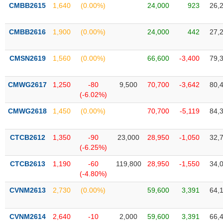
VỤ
CMBB2615
1,640
(0.00%)
24,000
923
26,
TRUYỀN
THÔNG
CMBB2616
1,900
(0.00%)
24,000
442
27,
CMSN2619
1,560
(0.00%)
66,600
-3,400
79,
TIỆN
CMWG2617
1,250
-80
9,500
70,700
-3,642
80,
ÍCH
(-6.02%)
CMWG2618
1,450
(0.00%)
70,700
-5,119
84,
BẤT
CTCB2612
1,350
-90
23,000
28,950
-1,050
32,
ĐỘNG
(-6.25%)
SẢN
CTCB2613
1,190
-60
119,800
28,950
-1,550
34,
(-4.80%)
Mã
chứng
CVNM2613
2,730
(0.00%)
59,600
3,391
64,
khoán
(-)
CVNM2614
2,640
-10
2,000
59,600
3,391
66,