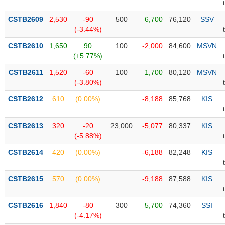
PHIẾU
Hủy
niêm
CSTB2609
2,530
-90
500
6,700
76,120
SSV
yết
(-3.44%)
Theo
CSTB2610
1,650
90
100
-2,000
84,600
MSVN
CÔNG
dõi
(+5.77%)
CỤ
đặc
ĐẦU
biệt
CSTB2611
1,520
-60
100
1,700
80,120
MSVN
TƯ
(-3.80%)
Không
được
CSTB2612
610
(0.00%)
-8,188
85,768
KIS
ký
XUẤT
quỹ
DỮ
CSTB2613
320
-20
23,000
-5,077
80,337
KIS
LIỆU
Danh
(-5.88%)
mục
CSTB2614
420
(0.00%)
-6,188
82,248
KIS
ETF
TIN
Cổ
MỚI
CSTB2615
570
(0.00%)
-9,188
87,588
KIS
phiếu
chi
Ngành
CSTB2616
1,840
-80
300
5,700
74,360
SSI
tiết
(-)
(-4.17%)