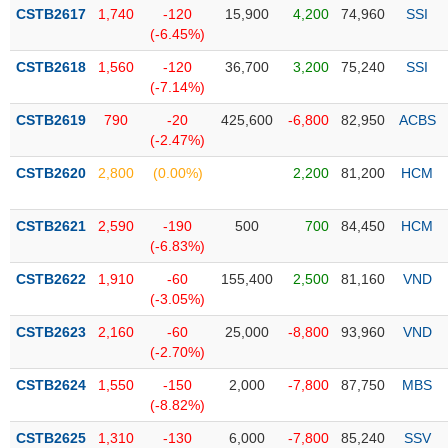
Tổng
VS-
CSTB2617
1,740
-120
15,900
4,200
74,960
SSI
quan
SECTOR
(-6.45%)
Giao
CSTB2618
1,560
-120
36,700
3,200
75,240
SSI
dịch
(-7.14%)
Tài
CSTB2619
790
-20
425,600
-6,800
82,950
ACBS
chính
(-2.47%)
NĂNG
Phân
LƯỢNG
CSTB2620
2,800
(0.00%)
2,200
81,200
HCM
tích
kỹ
thuật
CSTB2621
2,590
-190
500
700
84,450
HCM
(-6.83%)
Hồ
NGUYÊN
sơ
CSTB2622
1,910
-60
155,400
2,500
81,160
VND
VẬT
doanh
(-3.05%)
LIỆU
nghiệp
CSTB2623
2,160
-60
25,000
-8,800
93,960
VND
Tin
(-2.70%)
tức
CSTB2624
1,550
-150
2,000
-7,800
87,750
MBS
sự
(-8.82%)
CÔNG
kiện
NGHIỆP
CSTB2625
1,310
-130
6,000
-7,800
85,240
SSV
Tài