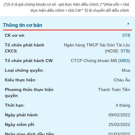
VỤ
(*)S-X là giá chứng khoán cơ sở - giá thực hiện điều chỉnh; (**)Hòa vốn = Giá
TRUYỀN
thực hiện điều chỉnh + Giá CW * Tỷ lệ chuyển đổi điều chỉnh
THÔNG
Thông tin cơ bản
CK cơ sở
:
STB
Tổ chức phát hành
Ngân hàng TMCP Sài Gòn Tài Lộc
TIỆN
CKCS
:
(HOSE:
STB
)
ÍCH
Tổ chức phát hành CW
:
CTCP Chứng khoán MB (
MBS
)
Loại chứng quyền
:
Mua
Kiểu thực hiện
:
Châu Âu
BẤT
ĐỘNG
Phương thức thực hiện
Thanh Toán Tiền
SẢN
quyền
:
Thời hạn
:
4 tháng
Mã
chứng
Ngày phát hành
:
09/02/2022
khoán
(-)
Ngày niêm yết
:
25/02/2022
Ngày giao dịch đầu tiên
:
01/03/2022