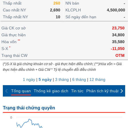
khoản
lai
Thấp nhất
260
NN bán
-
dịch
lỗ
Phân
Vĩ
Thống
Định
Cao nhất NY
2,690
KLCPLH
4,500,000
tích
mô
BẤT
Chứng
IR
Giao
kê
Chứng
giá
Thấp nhất NY
kỹ
10
Số ngày đến hạn
-
ĐỘNG
quyền
Awards
dịch
giao
quyền
thuật
SẢN
Nước
nội
dịch
Trái
Giá CK cơ sở
23,750
ngoài
Tổng
bộ
Bảng
phiếu
Giá thực hiện
34,800
Tin
quan
giá
Đào
doanh
Tự
**
Niên
tức
Hòa vốn
35,580
TÀI
trực
tạo
nghiệp
doanh
Thống
giám
*
S-X
-11,050
CHÍNH
tuyến
kê
Top
Trạng thái CW
OTM
Tài
giao
Bộ
cổ
liệu
(*)S-X là giá chứng khoán cơ sở - giá thực hiện điều chỉnh; (**)Hòa vốn = Giá
dịch
Dịch
lọc
phiếu
cổ
HÀNG
thực hiện điều chỉnh + Giá CW * Tỷ lệ chuyển đổi điều chỉnh
vụ
cổ
Định
đông
HÓA
Bản
phiếu
1 ngày
|
5 ngày
|
3 tháng
|
6 tháng
|
12 tháng
giá
đồ
So
ngành
Tổng quan
Thống kê giao dịch
Tin tức
Phân tích kỹ thuật
CK
sánh
KINH
cổ
Thống
TẾ
phiếu
kê
Trạng thái chứng quyền
giao
Báo
dịch
0
cáo
THẾ
phân
GIỚI