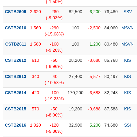
PHIẾU
Hủy
(-1.50%)
niêm
CSTB2609
2,620
-260
82,500
6,200
76,480
SSV
yết
(-9.03%)
Theo
CSTB2610
1,560
-290
100
-2,500
84,060
MSVN
CÔNG
dõi
(-15.68%)
CỤ
đặc
ĐẦU
biệt
CSTB2611
1,580
-160
100
1,200
80,480
MSVN
TƯ
(-9.20%)
Không
được
CSTB2612
610
-60
28,200
-8,688
85,768
KIS
ký
(-8.96%)
XUẤT
quỹ
DỮ
CSTB2613
340
-40
27,400
-5,577
80,497
KIS
LIỆU
Danh
(-10.53%)
mục
CSTB2614
420
-100
170,200
-6,688
82,248
KIS
ETF
(-19.23%)
TIN
Cổ
MỚI
CSTB2615
570
-50
19,200
-9,688
87,588
KIS
phiếu
(-8.06%)
chi
Ngành
CSTB2616
1,920
-120
32,900
5,200
74,680
SSI
tiết
(-)
(-5.88%)