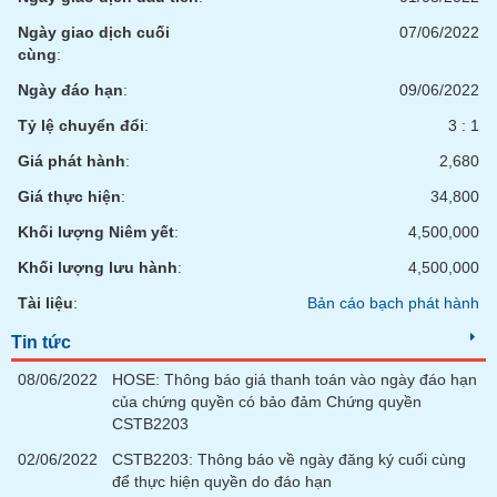
Tất cả
Cổ phiếu
Chỉ số
Chứng chỉ quỹ
Chứng q
Ngày giao dịch cuối
07/06/2022
cùng
:
Lãnh
đạo
Ngày đáo hạn
:
09/06/2022
(-)
Tỷ lệ chuyển đổi
:
3 : 1
Tất cả
Người nội bộ
Người liên quan
Cổ đông lớn
Giá phát hành
:
2,680
Giá thực hiện
:
34,800
Tin
tức
Khối lượng Niêm yết
:
4,500,000
(-)
Khối lượng lưu hành
:
4,500,000
Tài liệu
:
Bản cáo bạch phát hành
Bài
viết
Tin tức
của
tác
08/06/2022
HOSE: Thông báo giá thanh toán vào ngày đáo hạn
giả
(-)
của chứng quyền có bảo đảm Chứng quyền
CSTB2203
02/06/2022
CSTB2203: Thông báo về ngày đăng ký cuối cùng
Báo
để thực hiện quyền do đáo hạn
cáo