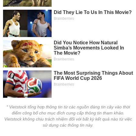
chính
Công
cụ
đầu
tư
Truyền
thông
tài
chính
* Vietstock tổng hợp thông tin từ các nguồn đáng tin cậy vào thời
điểm công bố cho mục đích cung cấp thông tin tham khảo.
Vietstock không chịu trách nhiệm đối với bất kỳ kết quả nào từ việc
Dữ
sử dụng các thông tin này.
liệu