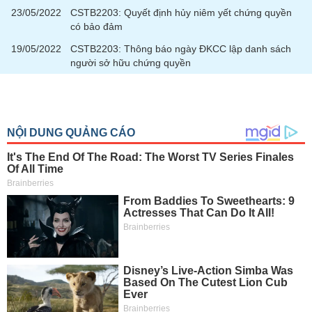
phân
23/05/2022
CSTB2203: Quyết định hủy niêm yết chứng quyền
tích
có bảo đảm
(-)
19/05/2022
CSTB2203: Thông báo ngày ĐKCC lập danh sách
người sở hữu chứng quyền
Thuật
ngữ
(-)
Dịch
vụ
(-)
Đào
tạo
Sách
tài