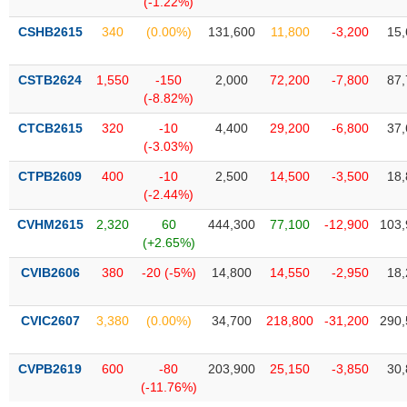
(-1.22%)
SÓC
SỨC
CSHB2615
340
(0.00%)
131,600
11,800
-3,200
15,
KHỎE
CSTB2624
1,550
-150
2,000
72,200
-7,800
87,
(-8.82%)
CTCB2615
320
-10
4,400
29,200
-6,800
37,
TÀI
(-3.03%)
CHÍNH
CTPB2609
400
-10
2,500
14,500
-3,500
18,
(-2.44%)
CVHM2615
2,320
60
444,300
77,100
-12,900
103,
(+2.65%)
CÔNG
NGHỆ
CVIB2606
380
-20 (-5%)
14,800
14,550
-2,950
18,
THÔNG
TIN
CVIC2607
3,380
(0.00%)
34,700
218,800
-31,200
290,
CVPB2619
600
-80
203,900
25,150
-3,850
30,
(-11.76%)
DỊCH