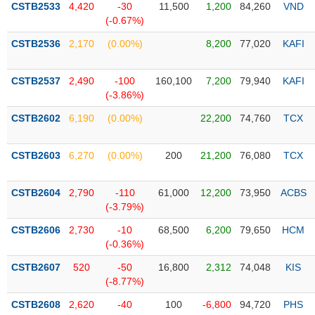
CSTB2533
4,420
-30
11,500
1,200
84,260
VND
(-0.67%)
Trạng
thái
CSTB2536
2,170
(0.00%)
8,200
77,020
KAFI
NGÀNH
cổ
phiếu
CSTB2537
2,490
-100
160,100
7,200
79,940
KAFI
Quy
(-3.86%)
DOANH
mô
CSTB2602
6,190
(0.00%)
22,200
74,760
TCX
NGHIỆP
thị
trường
CSTB2603
6,270
(0.00%)
200
21,200
76,080
TCX
Niêm
CỔ
yết
PHIẾU
CSTB2604
2,790
-110
61,000
12,200
73,950
ACBS
Niêm
(-3.79%)
yết
mới
CSTB2606
2,730
-10
68,500
6,200
79,650
HCM
PHÁI
(-0.36%)
Niêm
SINH
yết
CSTB2607
520
-50
16,800
2,312
74,048
KIS
bổ
(-8.77%)
sung
TRÁI
CSTB2608
2,620
-40
100
-6,800
94,720
PHS