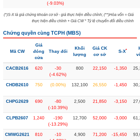
(-9.03%)
liệu
(*)S-X là giá chứng khoán cơ sở - giá thực hiện điều chỉnh; (**)Hòa vốn = Giá
Tâm
thực hiện điều chỉnh + Giá CW * Tỷ lệ chuyển đổi điều chỉnh
lý
TIÊU
thị
DÙNG
Chứng quyền cùng TCPH (
MBS
)
trường
KHÔNG
Giá
THIẾT
Khối
Giá CK
*
Mã CW
đóng
Thay đổi
S-X
YẾU
lượng
cơ sở
v
cửa
CACB2616
620
-30
800
22,150
-1,350
25,
(-4.62%)
TIÊU
CHDB2610
750
(0.00%)
132,100
26,550
-1,450
30,
DÙNG
THIẾT
CHPG2629
690
-80
2,500
21,850
-3,150
27,
YẾU
(-10.39%)
CLPB2607
1,240
-190
12,700
52,000
-3,000
61,
(-13.29%)
CMWG2621
810
-10
4,900
71,200
-15,450
93,
CHĂM