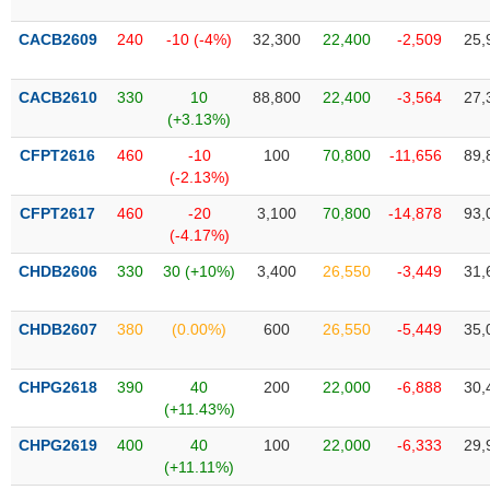
liệu
CACB2609
240
-10 (-4%)
32,300
22,400
-2,509
25,
Tâm
lý
TIÊU
CACB2610
330
10
88,800
22,400
-3,564
27,
thị
DÙNG
(+3.13%)
trường
KHÔNG
CFPT2616
460
-10
100
70,800
-11,656
89,
THIẾT
(-2.13%)
YẾU
CFPT2617
460
-20
3,100
70,800
-14,878
93,
(-4.17%)
CHDB2606
330
30 (+10%)
3,400
26,550
-3,449
31,
TIÊU
DÙNG
CHDB2607
380
(0.00%)
600
26,550
-5,449
35,
THIẾT
YẾU
CHPG2618
390
40
200
22,000
-6,888
30,
(+11.43%)
CHPG2619
400
40
100
22,000
-6,333
29,
(+11.11%)
CHĂM