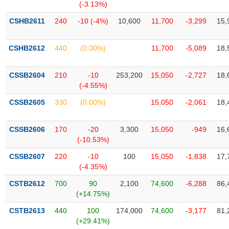
VỤ
(-3.13%)
TRUYỀN
CSHB2611
240
-10 (-4%)
10,600
11,700
-3,299
15,
THÔNG
CSHB2612
440
(0.00%)
11,700
-5,089
18,
CSSB2604
210
-10
253,200
15,050
-2,727
18,
TIỆN
(-4.55%)
ÍCH
CSSB2605
330
(0.00%)
15,050
-2,061
18,
CSSB2606
170
-20
3,300
15,050
-949
16,
BẤT
(-10.53%)
ĐỘNG
CSSB2607
220
-10
100
15,050
-1,838
17,
SẢN
(-4.35%)
CSTB2612
700
90
2,100
74,600
-6,288
86,
Mã
(+14.75%)
chứng
khoán
(-)
CSTB2613
440
100
174,000
74,600
-3,177
81,
(+29.41%)