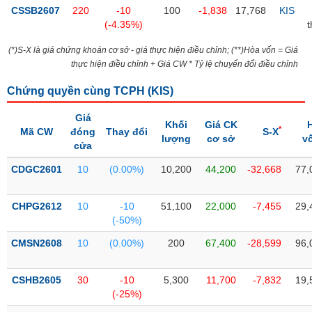
PHIẾU
Hủy
CSSB2607
220
-10
100
-1,838
17,768
KIS
niêm
(-4.35%)
yết
(*)S-X là giá chứng khoán cơ sở - giá thực hiện điều chỉnh; (**)Hòa vốn = Giá
Theo
CÔNG
thực hiện điều chỉnh + Giá CW * Tỷ lệ chuyển đổi điều chỉnh
dõi
CỤ
đặc
Chứng quyền cùng TCPH (
KIS
)
ĐẦU
biệt
TƯ
Giá
Không
Khối
Giá CK
*
Mã CW
đóng
Thay đổi
S-X
được
lượng
cơ sở
v
cửa
ký
XUẤT
quỹ
DỮ
CDGC2601
10
(0.00%)
10,200
44,200
-32,668
77,
LIỆU
Danh
mục
CHPG2612
10
-10
51,100
22,000
-7,455
29,
ETF
(-50%)
TIN
Cổ
CMSN2608
10
(0.00%)
200
67,400
-28,599
96,
MỚI
phiếu
chi
CSHB2605
30
-10
5,300
11,700
-7,832
19,
Ngành
tiết
(-)
(-25%)