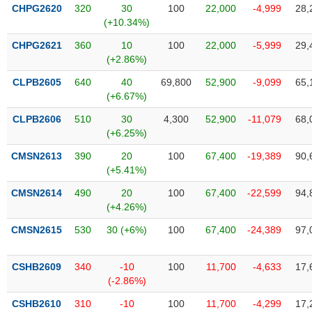
SÓC
CHPG2620
320
30
100
22,000
-4,999
28,
SỨC
(+10.34%)
KHỎE
CHPG2621
360
10
100
22,000
-5,999
29,
(+2.86%)
CLPB2605
640
40
69,800
52,900
-9,099
65,
(+6.67%)
TÀI
CHÍNH
CLPB2606
510
30
4,300
52,900
-11,079
68,
(+6.25%)
CMSN2613
390
20
100
67,400
-19,389
90,
(+5.41%)
CÔNG
CMSN2614
490
20
100
67,400
-22,599
94,
NGHỆ
(+4.26%)
THÔNG
CMSN2615
530
30 (+6%)
100
67,400
-24,389
97,
TIN
CSHB2609
340
-10
100
11,700
-4,633
17,
(-2.86%)
DỊCH
CSHB2610
310
-10
100
11,700
-4,299
17,