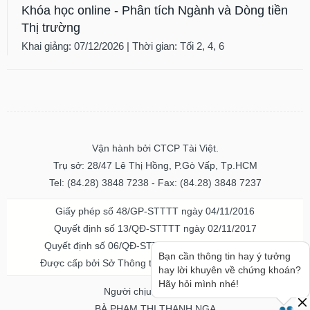
Khóa học online - Phân tích Ngành và Dòng tiền
Thị trường
Khai giảng: 07/12/2026 | Thời gian: Tối 2, 4, 6
Vận hành bởi CTCP Tài Việt.
Trụ sở: 28/47 Lê Thị Hồng, P.Gò Vấp, Tp.HCM
Tel: (84.28) 3848 7238 - Fax: (84.28) 3848 7237
Giấy phép số 48/GP-STTTT ngày 04/11/2016
Quyết định số 13/QĐ-STTTT ngày 02/11/2017
Quyết định số 06/QĐ-STTTT-ICP ngày 20/07/2023
Bạn cần thông tin hay ý tưởng
Được cấp bởi Sở Thông tin và Truyền thông TPHCM
hay lời khuyên về chứng khoán?
Hãy hỏi mình nhé!
Người chịu trách nhiệm
BÀ PHẠM THỊ THANH NGA