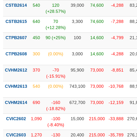
Tất cả
Cổ phiếu
Chỉ số
Chứng chỉ quỹ
Chứng q
CSTB2614
540
120
39,000
74,600
-4,288
83,
(+28.57%)
Lãnh
CSTB2615
640
70
3,300
74,600
-7,288
88,
đạo
(-)
(+12.28%)
CTPB2607
450
90 (+25%)
100
14,600
-4,799
21,
Tất cả
Người nội bộ
Người liên quan
Cổ đông lớn
CTPB2608
300
(0.00%)
3,000
14,600
-4,288
20,
Tin
tức
(-)
CVHM2612
370
-70
95,900
73,000
-8,851
85,
(-15.91%)
Bài
CVHM2613
540
(0.00%)
743,100
73,000
-10,768
88,
viết
của
tác
CVHM2614
690
-160
672,700
73,000
-12,159
91,
giả
(-18.82%)
(-)
CVIC2602
1,090
-100
15,000
215,000
-33,888
270,
(-8.40%)
Báo
cáo
CVIC2603
1,270
-130
20,400
215,000
-35,789
276,