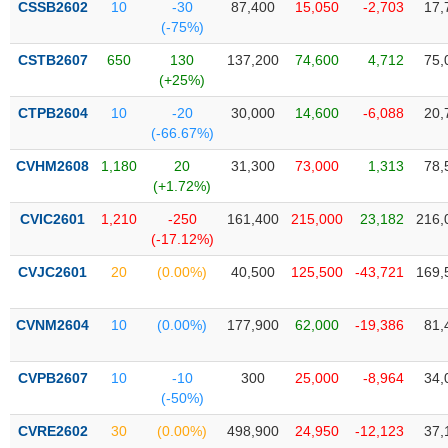
Tổng
CSSB2602
10
-30
87,400
15,050
-2,703
17,
VS-
quan
(-75%)
SECTOR
Giao
CSTB2607
650
130
137,200
74,600
4,712
75,
dịch
(+25%)
Tài
CTPB2604
10
-20
30,000
14,600
-6,088
20,
chính
(-66.67%)
NĂNG
Phân
LƯỢNG
CVHM2608
1,180
20
31,300
73,000
1,313
78,
tích
(+1.72%)
kỹ
CVIC2601
1,210
-250
161,400
215,000
23,182
216,
thuật
(-17.12%)
Hồ
NGUYÊN
CVJC2601
20
(0.00%)
40,500
125,500
-43,721
169,
sơ
VẬT
doanh
LIỆU
nghiệp
CVNM2604
10
(0.00%)
177,900
62,000
-19,386
81,
Tin
tức
CVPB2607
10
-10
300
25,000
-8,964
34,
sự
(-50%)
CÔNG
kiện
NGHIỆP
CVRE2602
30
(0.00%)
498,900
24,950
-12,123
37,
Tài