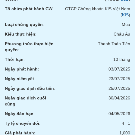
tài
chính
Tổ chức phát hành CW
:
CTCP Chứng khoán KIS Việt Nam
(
KIS
)
Loại chứng quyền
:
Mua
Kiểu thực hiện
:
Châu Âu
Phương thức thực hiện
Thanh Toán Tiền
quyền
:
Thời hạn
:
10 tháng
Ngày phát hành
:
03/07/2025
Ngày niêm yết
:
23/07/2025
Ngày giao dịch đầu tiên
:
25/07/2025
Ngày giao dịch cuối
30/04/2026
cùng
:
Ngày đáo hạn
:
04/05/2026
Tỷ lệ chuyển đổi
:
4 : 1
Giá phát hành
:
1,000