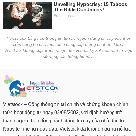
* Vietstock tổng hợp thông tin từ các nguồn đáng tin cậy vào thời
điểm công bố cho mục đích cung cấp thông tin tham khảo.
Vietstock không chịu trách nhiệm đối với bất kỳ kết quả nào từ việc
sử dụng các thông tin này.
Vietstock – Cổng thông tin tài chính và chứng khoán chính
thức hoạt động từ ngày 02/08/2002, với định hướng trở
thành người bạn đồng hành đáng tin cậy của nhà đầu tư.
Ngay từ những ngày đầu, Vietstock đã không ngừng nỗ lực