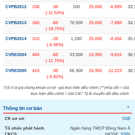
chính
CVPB2612
230
-30
100
25,000
-6,999
33,
(-11.54%)
CVPB2613
260
-60
70,500
25,000
-7,888
34,
(-18.75%)
Công
cụ
CVPB2614
310
-20
1,200
25,000
-8,456
35,
đầu
(-6.06%)
tư
CVRE2604
450
-60
33,000
24,950
-9,816
36,
(-11.76%)
CVRE2605
410
-30
56,300
24,950
-11,223
38,
(-6.82%)
Truyền
thông
(*)S-X là giá chứng khoán cơ sở - giá thực hiện điều chỉnh; (**)Hòa vốn = Giá
tài
thực hiện điều chỉnh + Giá CW * Tỷ lệ chuyển đổi điều chỉnh
chính
Thông tin cơ bản
CK cơ sở
:
SSB
Dữ
Tổ chức phát hành
Ngân hàng TMCP Đông Nam Á
liệu
CKCS
:
(HOSE:
SSB
)