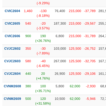
phân
(-9.29%)
tích
(-)
CVIC2604
1,460
-130
76,400
215,000
-37,789
281,
(-8.18%)
CVIC2605
540
-20
187,300
215,000
-29,567
255,
Thuật
(-3.57%)
ngữ
(-)
CVIC2606
900
190
6,800
215,000
-31,789
264,
(+26.76%)
Dịch
CVJC2602
350
-30
103,000
125,500
-26,752
157,
vụ
(-7.89%)
(-)
CVJC2603
580
-40
267,000
125,500
-32,705
167,
(-6.45%)
Đào
CVJC2604
440
20
26,900
125,500
-29,106
161,
tạo
(+4.76%)
CVNM2608
380
100
5,800
62,000
-2,930
68,
(+35.71%)
Sách
CVNM2609
500
120
10,500
62,000
-5,946
72,
tài
(+31.58%)