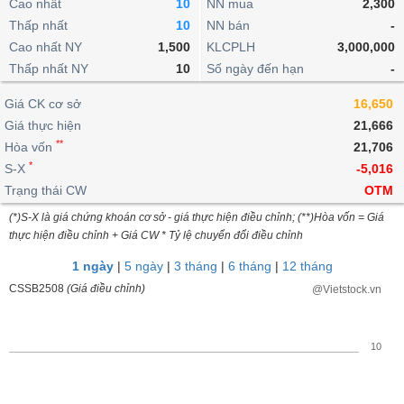
khoản
Cao nhất
10
NN mua
2,300
lai
dịch
lỗ
Phân
Vĩ
Thấp nhất
Thống
10
NN bán
-
Định
tích
mô
BẤT
Chứng
IR
Giao
kê
Chứng
Cao nhất NY
1,500
KLCPLH
3,000,000
giá
kỹ
ĐỘNG
quyền
Awards
dịch
giao
quyền
Thấp nhất NY
10
Số ngày đến hạn
-
thuật
SẢN
Nước
nội
dịch
Trái
ngoài
Tổng
bộ
Bảng
Giá CK cơ sở
phiếu
16,650
Tin
quan
giá
Đào
doanh
Giá thực hiện
21,666
Tự
Niên
tức
TÀI
trực
tạo
nghiệp
**
doanh
Hòa vốn
Thống
21,706
giám
CHÍNH
tuyến
kê
*
S-X
-5,016
Top
Tài
giao
Bộ
Trạng thái CW
OTM
cổ
liệu
dịch
Dịch
lọc
phiếu
cổ
(*)S-X là giá chứng khoán cơ sở - giá thực hiện điều chỉnh; (**)Hòa vốn = Giá
HÀNG
vụ
cổ
Định
đông
thực hiện điều chỉnh + Giá CW * Tỷ lệ chuyển đổi điều chỉnh
HÓA
Bản
phiếu
giá
đồ
1 ngày
|
5 ngày
|
3 tháng
|
6 tháng
|
12 tháng
So
ngành
CSSB2508
(Giá điều chỉnh)
@Vietstock.vn
sánh
KINH
cổ
Thống
TẾ
phiếu
kê
10
giao
Báo
dịch
cáo
THẾ
phân
GIỚI