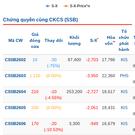
S-X
S-X-Price*n
Trạng
thái
NGÀNH
Chứng quyền cùng CKCS (
SSB
)
cổ
phiếu
Tổ
Giá
Khối
Hòa
chức
*
Mã CW
đóng
Thay đổi
S-X
Quy
**
lượng
vốn
phát
cửa
DOANH
mô
hành
NGHIỆP
thị
CSSB2602
trường
10
-30
87,400
-2,703
17,786
KIS
(-75%)
Niêm
CỔ
CSSB2603
yết
1,120
(0.00%)
-3,950
22,360
PHS
PHIẾU
Niêm
CSSB2604
yết
210
-10
253,200
-2,727
18,617
KIS
(-4.55%)
mới
PHÁI
CSSB2605
Niêm
330
(0.00%)
-2,061
18,431
KIS
SINH
yết
bổ
CSSB2606
170
-20
3,300
-949
16,679
KIS
sung
TRÁI
(-10.53%)