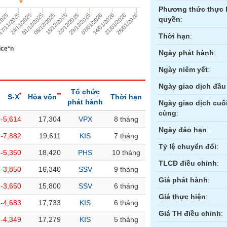
Phương thức thực 
29/12/2025
22/12/2025
15/12/2025
08/12/2025
01/12/2025
24/11/2025
7/11/2025
2025
28/01/2026
21/01/2026
14/01/2026
07/01/2026
quyền
:
Thời hạn
:
ice*n
Ngày phát hành
:
Ngày niêm yết
:
Ngày giao dịch đầu 
Tổ chức
*
**
S-X
Hòa vốn
Thời hạn
phát hành
Ngày giao dịch cuố
cùng
:
-5,614
17,304
VPX
8 tháng
ền
Hợp đồng tương lai
Trái phiếu
Ngày đáo hạn
:
-7,882
19,611
KIS
7 tháng
Tỷ lệ chuyển đổi
:
-5,350
18,420
PHS
10 tháng
TLCĐ điều chỉnh
:
-3,850
16,340
SSV
9 tháng
Giá phát hành
:
-3,650
15,800
SSV
6 tháng
Giá thực hiện
:
-4,683
17,733
KIS
6 tháng
Giá TH điều chỉnh
:
-4,349
17,279
KIS
5 tháng