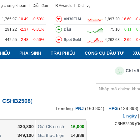
ng chứng khoán
Diễn đàn
IR Awards
Dịch vụ
1,765.97
-10.49
-0.59%
VN30F1M
1,897.20
-16.60
-0
291.22
-2.37
-0.81%
Dầu
75.10
0.11
0
442.55
-2.48
-0.56%
Spot Gold
4,262.63
-2.69
-0
o
Tin tức
Báo cáo phân tích
Thuật ngữ
Dịch vụ
HIẾU
PHÁI SINH
TRÁI PHIẾU
CÔNG CỤ ĐẦU TƯ
XU
Chỉ số PMI 
VIETSTOCKFINANCE
VĨ MÔ
NGÀNH
:
CSHB2508
)
DOANH NGHIỆP
Trending:
PNJ
(160.804) -
HPG
(128.898)
CỔ PHIẾU
1 ngày
PHÁI SINH
CSHB2508
(Gi
430,800
Giá CK cơ sở
16,000
TRÁI PHIẾU
a
349,100
Giá thực hiện
14,888