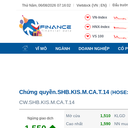
(
)
Đấu trườ
Thứ Năm, 06/08/2026
07:16:03
Vietstock
VN
|
EN
VN-Index
HNX-Index
VS 100
Tất cả
Tính năng
Ngành
Mã chứng khoán
Lãnh đạ
VĨ MÔ
NGÀNH
DOANH NGHIỆP
CỔ P
Tính năng
(-)
VIETSTOCK
CHỨNG KHOÁN
DOANH NGHIỆP
Chứng quyền.SHB.KIS.M.CA.T.14
(
HOSE
BẤT ĐỘNG SẢN
CW.SHB.KIS.M.CA.T.14
TÀI CHÍNH
HÀNG HÓA
Mở cửa
1,510
KLGD
Ngừng giao dịch
KINH TẾ
Cao nhất
1,590
NN mu