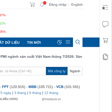
9+
Đăng nhập
English
|
.87%
.15%
.06%
ẤT DỮ LIỆU
TIN MỚI
ngành sản xuất Việt Nam tháng 7/2026: Sản lượng, số lượng đơn 
Mã công ty
Ngành
 -
FPT
(120.915) -
MBB
(105.721) -
VCB
(101.591)
|
5 ngày
|
3 tháng
|
6 tháng
|
12 tháng
á điều chỉnh)
@Vietstock.vn