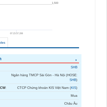
1,500
07:15:57.206
oles
n
SHB
Ngân hàng TMCP Sài Gòn - Hà Nội (HOSE:
SHB
)
 CW
:
CTCP Chứng khoán KIS Việt Nam (
KIS
)
Mua
Châu Âu