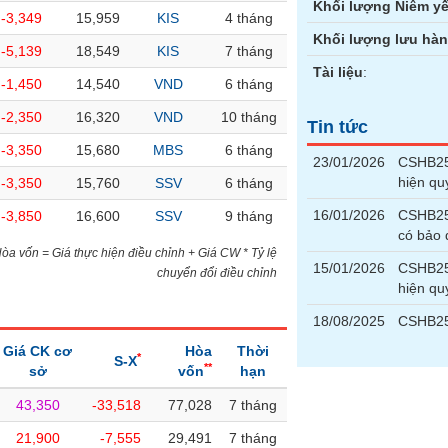
Khối lượng Niêm yế
-3,349
15,959
KIS
4 tháng
Khối lượng lưu hà
-5,139
18,549
KIS
7 tháng
Tài liệu
:
-1,450
14,540
VND
6 tháng
-2,350
16,320
VND
10 tháng
Tin tức
-3,350
15,680
MBS
6 tháng
23/01/2026
CSHB250
hiện qu
-3,350
15,760
SSV
6 tháng
16/01/2026
CSHB250
-3,850
16,600
SSV
9 tháng
có bảo
)Hòa vốn = Giá thực hiện điều chỉnh + Giá CW * Tỷ lệ
15/01/2026
CSHB250
chuyển đổi điều chỉnh
hiện qu
18/08/2025
CSHB25
Giá CK cơ
Hòa
Thời
*
S-X
**
sở
vốn
hạn
43,350
-33,518
77,028
7 tháng
21,900
-7,555
29,491
7 tháng