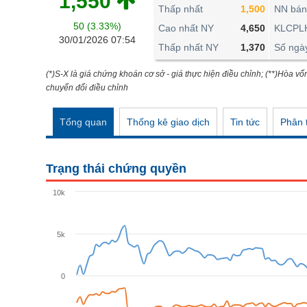
1,550
THẾ GIỚI
Thấp nhất
1,500
NN bán
50 (3.33%)
ĐÔNG DƯƠNG
Cao nhất NY
4,650
KLCPL
30/01/2026 07:54
Thấp nhất NY
1,370
Số ngà
TÀI CHÍNH CÁ NHÂN
PHÂN TÍCH
(*)S-X là giá chứng khoán cơ sở - giá thực hiện điều chỉnh; (**)Hòa vố
chuyển đổi điều chỉnh
Ngành
(-)
Tổng quan
Thống kê giao dịch
Tin tức
Phân t
VS-SECTOR
NĂNG LƯỢNG
Trạng thái chứng quyền
NGUYÊN VẬT LIỆU
10k
CÔNG NGHIỆP
TIÊU DÙNG KHÔNG THIẾT YẾU
5k
TIÊU DÙNG THIẾT YẾU
0
CHĂM SÓC SỨC KHỎE