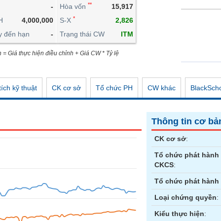
**
-
Hòa vốn
15,917
CÔNG CỤ ĐẦU TƯ
*
H
4,000,000
S-X
2,826
XUẤT DỮ LIỆU
y đến hạn
-
Trạng thái CW
ITM
TIN MỚI
n = Giá thực hiện điều chỉnh + Giá CW * Tỷ lệ
ích kỹ thuật
CK cơ sở
Tổ chức PH
CW khác
BlackSch
Thông tin cơ bả
CK cơ sở
:
Tổ chức phát hành
CKCS
:
Tổ chức phát hành
Loại chứng quyền
:
Kiểu thực hiện
: