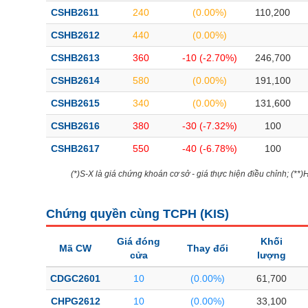
Bài viết của tác giả
(-)
CSHB2611
240
(0.00%)
110,200
CSHB2612
440
(0.00%)
Báo cáo phân tích
(-)
CSHB2613
360
-10 (-2.70%)
246,700
CSHB2614
580
(0.00%)
191,100
Thuật ngữ
(-)
CSHB2615
340
(0.00%)
131,600
CSHB2616
380
-30 (-7.32%)
100
Dịch vụ
(-)
CSHB2617
550
-40 (-6.78%)
100
Đào tạo
(*)S-X là giá chứng khoán cơ sở - giá thực hiện điều chỉnh; (**
Sách tài chính
Chứng quyền cùng TCPH (
KIS
)
Công cụ đầu tư
Giá đóng
Khối
Truyền thông tài chính
Mã CW
Thay đổi
cửa
lượng
Dữ liệu tài chính
CDGC2601
10
(0.00%)
61,700
CHPG2612
10
(0.00%)
33,100