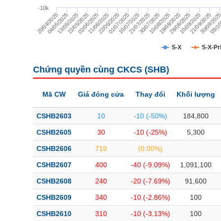
TÀI CHÍNH
-10k
28/08/2025
13/05/2025
30/09/202
11/06/2025
10/07/2025
10/08/2025
20/04/2025
10/09/2025
22/05/2025
09/10
22/06/2025
21/07/2025
19/08/2025
04/05/2025
21/09/2025
02/06/2025
01/07/2025
30/07/2025
CÔNG NGHỆ THÔNG TIN
DỊCH VỤ TRUYỀN THÔNG
S-X
S-X-Pr
TIỆN ÍCH
Chứng quyền cùng CKCS (
SHB
)
BẤT ĐỘNG SẢN
Mã CW
Giá đóng cửa
Thay đổi
Khối lượng
Mã chứng khoán
(-)
CSHB2603
10
-10 (-50%)
184,800
Tất cả
Cổ phiếu
Chỉ số
Chứng chỉ quỹ
Chứng quy
CSHB2605
30
-10 (-25%)
5,300
CSHB2606
710
(0.00%)
Lãnh đạo
(-)
CSHB2607
400
-40 (-9.09%)
1,091,100
Tất cả
Người nội bộ
Người liên quan
Cổ đông lớn
CSHB2608
240
-20 (-7.69%)
91,600
CSHB2609
340
-10 (-2.86%)
100
Tin tức
(-)
CSHB2610
310
-10 (-3.13%)
100