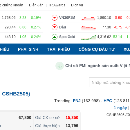
g chứng khoán
Diễn đàn
IR Awards
Dịch vụ
1,768.06
3.28
0.19%
VN30F1M
1,890.10
-5.90
-0
293.44
0.80
0.27%
Dầu
77.30
-0.75
-0
443.10
1.05
0.24%
Spot Gold
4,316.62
53.14
1
o
Tin tức
Báo cáo phân tích
Thuật ngữ
Dịch vụ
HIẾU
PHÁI SINH
TRÁI PHIẾU
CÔNG CỤ ĐẦU TƯ
XU
Chỉ số PMI ngành sản xuất Việt Nam 
VIETSTOCKFINANCE
VĨ MÔ
NGÀNH
:
CSHB2505
)
DOANH NGHIỆP
Trending:
PNJ
(162.998) -
HPG
(123.811
CỔ PHIẾU
1 ngày
PHÁI SINH
CSHB2505
(Gi
67,800
Giá CK cơ sở
15,350
TRÁI PHIẾU
a
-
Giá thực hiện
13,799