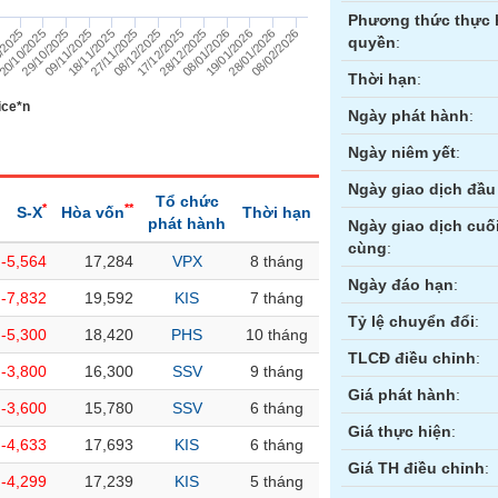
Phương thức thực 
19/01/2026
5
29/10/2025
27/11/2025
28/12/2025
28/01/2026
/2025
09/11/2025
08/12/2025
08/01/2026
08/02/2026
20/10/2025
18/11/2025
17/12/2025
quyền
:
Thời hạn
:
ice*n
Ngày phát hành
:
Ngày niêm yết
:
Ngày giao dịch đầu 
Tổ chức
*
**
S-X
Hòa vốn
Thời hạn
phát hành
Ngày giao dịch cuố
cùng
:
-5,564
17,284
VPX
8 tháng
ền
Hợp đồng tương lai
Trái phiếu
Ngày đáo hạn
:
-7,832
19,592
KIS
7 tháng
Tỷ lệ chuyển đổi
:
-5,300
18,420
PHS
10 tháng
TLCĐ điều chỉnh
:
-3,800
16,300
SSV
9 tháng
Giá phát hành
:
-3,600
15,780
SSV
6 tháng
Giá thực hiện
:
-4,633
17,693
KIS
6 tháng
Giá TH điều chỉnh
:
-4,299
17,239
KIS
5 tháng