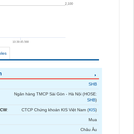
2,100
10:39:45.568
oles
n
SHB
Ngân hàng TMCP Sài Gòn - Hà Nội (HOSE:
SHB
)
 CW
:
CTCP Chứng khoán KIS Việt Nam (
KIS
)
Mua
Châu Âu