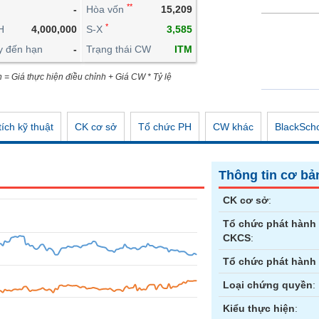
**
-
Hòa vốn
15,209
CÔNG CỤ ĐẦU TƯ
*
H
4,000,000
S-X
3,585
XUẤT DỮ LIỆU
y đến hạn
-
Trạng thái CW
ITM
TIN MỚI
n = Giá thực hiện điều chỉnh + Giá CW * Tỷ lệ
ích kỹ thuật
CK cơ sở
Tổ chức PH
CW khác
BlackSch
Thông tin cơ bả
CK cơ sở
:
Tổ chức phát hành
CKCS
:
Tổ chức phát hành
Loại chứng quyền
:
Kiểu thực hiện
: