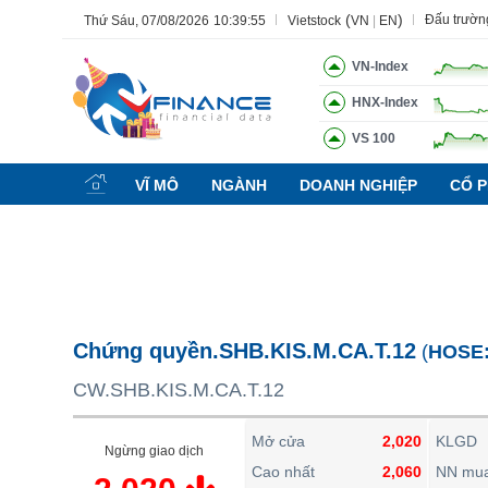
(
)
Đấu trườn
Thứ Sáu, 07/08/2026
10:39:56
Vietstock
VN
|
EN
VN-Index
HNX-Index
VS 100
Tất cả
Tính năng
Ngành
Mã chứng khoán
Lãnh đạ
VĨ MÔ
NGÀNH
DOANH NGHIỆP
CỔ P
Tính năng
(-)
VIETSTOCK
CHỨNG KHOÁN
DOANH NGHIỆP
Chứng quyền.SHB.KIS.M.CA.T.12
(
HOSE
BẤT ĐỘNG SẢN
CW.SHB.KIS.M.CA.T.12
TÀI CHÍNH
HÀNG HÓA
Mở cửa
2,020
KLGD
Ngừng giao dịch
KINH TẾ
Cao nhất
2,060
NN mu