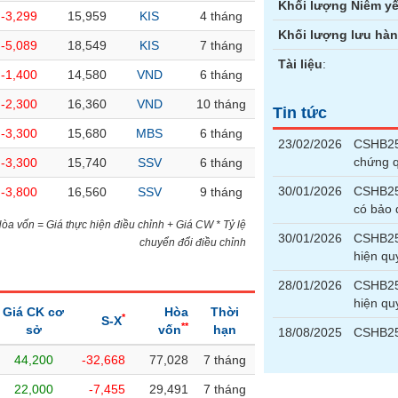
Khối lượng Niêm yế
-3,299
15,959
KIS
4 tháng
Khối lượng lưu hà
-5,089
18,549
KIS
7 tháng
Tài liệu
:
-1,400
14,580
VND
6 tháng
-2,300
16,360
VND
10 tháng
Tin tức
-3,300
15,680
MBS
6 tháng
23/02/2026
CSHB250
chứng 
-3,300
15,740
SSV
6 tháng
30/01/2026
CSHB250
-3,800
16,560
SSV
9 tháng
có bảo
)Hòa vốn = Giá thực hiện điều chỉnh + Giá CW * Tỷ lệ
30/01/2026
CSHB250
chuyển đổi điều chỉnh
hiện qu
28/01/2026
CSHB250
hiện qu
Giá CK cơ
Hòa
Thời
*
S-X
**
sở
vốn
hạn
18/08/2025
CSHB25
44,200
-32,668
77,028
7 tháng
22,000
-7,455
29,491
7 tháng