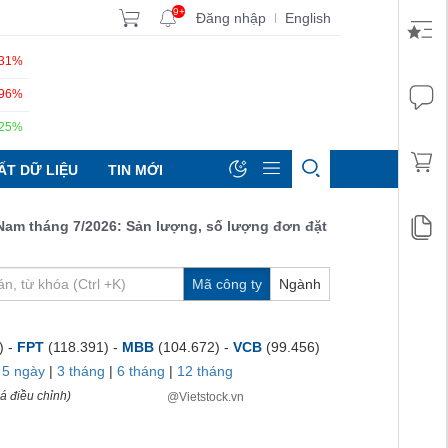
9+
Đăng nhập
English
|
.31%
.96%
.25%
ẤT DỮ LIỆU
TIN MỚI
tháng 7/2026: Sản lượng, số lượng đơn đặt hàng mới và xuất khẩu
Mã công ty
Ngành
) -
FPT
(118.391) -
MBB
(104.672) -
VCB
(99.456)
|
5 ngày
|
3 tháng
|
6 tháng
|
12 tháng
á điều chỉnh)
@Vietstock.vn