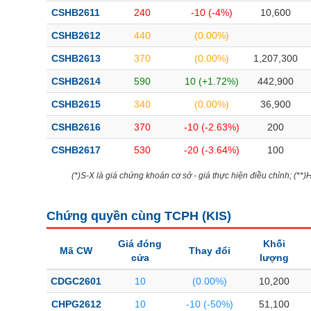
Bài viết của tác giả
(-)
CSHB2611
240
-10 (-4%)
10,600
CSHB2612
440
(0.00%)
Báo cáo phân tích
(-)
CSHB2613
370
(0.00%)
1,207,300
CSHB2614
590
10 (+1.72%)
442,900
Thuật ngữ
(-)
CSHB2615
340
(0.00%)
36,900
CSHB2616
370
-10 (-2.63%)
200
Dịch vụ
(-)
CSHB2617
530
-20 (-3.64%)
100
Đào tạo
(*)S-X là giá chứng khoán cơ sở - giá thực hiện điều chỉnh; (**
Sách tài chính
Chứng quyền cùng TCPH (
KIS
)
Công cụ đầu tư
Giá đóng
Khối
Truyền thông tài chính
Mã CW
Thay đổi
cửa
lượng
Dữ liệu tài chính
CDGC2601
10
(0.00%)
10,200
CHPG2612
10
-10 (-50%)
51,100