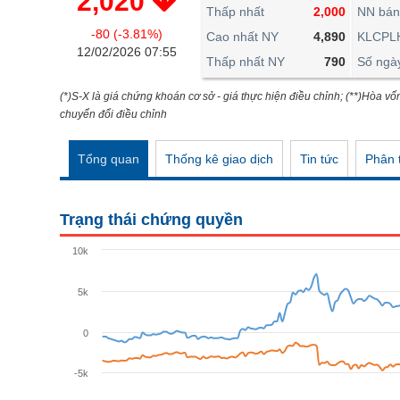
2,020
THẾ GIỚI
Thấp nhất
2,000
NN bán
-80 (-3.81%)
ĐÔNG DƯƠNG
Cao nhất NY
4,890
KLCPL
12/02/2026 07:55
Thấp nhất NY
790
Số ngà
TÀI CHÍNH CÁ NHÂN
PHÂN TÍCH
(*)S-X là giá chứng khoán cơ sở - giá thực hiện điều chỉnh; (**)Hòa vố
chuyển đổi điều chỉnh
Ngành
(-)
Tổng quan
Thống kê giao dịch
Tin tức
Phân t
VS-SECTOR
NĂNG LƯỢNG
Trạng thái chứng quyền
NGUYÊN VẬT LIỆU
10k
CÔNG NGHIỆP
5k
TIÊU DÙNG KHÔNG THIẾT YẾU
TIÊU DÙNG THIẾT YẾU
0
CHĂM SÓC SỨC KHỎE
-5k