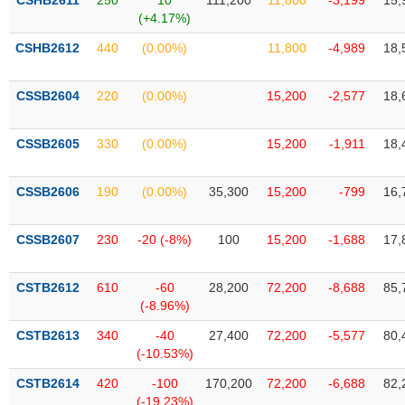
CSHB2611
250
10
111,200
11,800
-3,199
15,
Tất cả
Cổ phiếu
Chỉ số
Chứng chỉ quỹ
Chứng q
(+4.17%)
CSHB2612
440
(0.00%)
11,800
-4,989
18,
Lãnh
đạo
(-)
CSSB2604
220
(0.00%)
15,200
-2,577
18,
Tất cả
Người nội bộ
Người liên quan
Cổ đông lớn
CSSB2605
330
(0.00%)
15,200
-1,911
18,
Tin
tức
CSSB2606
190
(0.00%)
35,300
15,200
-799
16,
(-)
CSSB2607
230
-20 (-8%)
100
15,200
-1,688
17,
Bài
viết
của
CSTB2612
610
-60
28,200
72,200
-8,688
85,
tác
(-8.96%)
giả
(-)
CSTB2613
340
-40
27,400
72,200
-5,577
80,
(-10.53%)
Báo
CSTB2614
420
-100
170,200
72,200
-6,688
82,
cáo
(-19.23%)