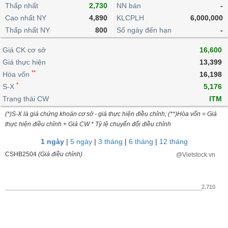
khoản
lai
Thấp nhất
2,730
NN bán
-
dịch
lỗ
Phân
Vĩ
Thống
Định
Cao nhất NY
4,890
KLCPLH
6,000,000
tích
mô
BẤT
Chứng
IR
Giao
kê
Chứng
giá
Thấp nhất NY
kỹ
800
Số ngày đến hạn
-
ĐỘNG
quyền
Awards
dịch
giao
quyền
thuật
SẢN
Nước
nội
dịch
Trái
Giá CK cơ sở
16,600
ngoài
Tổng
bộ
Bảng
phiếu
Giá thực hiện
13,399
Tin
quan
giá
Đào
doanh
Tự
**
Niên
tức
Hòa vốn
16,198
TÀI
trực
tạo
nghiệp
doanh
Thống
giám
*
S-X
5,176
CHÍNH
tuyến
kê
Top
Trạng thái CW
ITM
Tài
giao
Bộ
cổ
liệu
(*)S-X là giá chứng khoán cơ sở - giá thực hiện điều chỉnh; (**)Hòa vốn = Giá
dịch
Dịch
lọc
phiếu
cổ
HÀNG
thực hiện điều chỉnh + Giá CW * Tỷ lệ chuyển đổi điều chỉnh
vụ
cổ
Định
đông
HÓA
Bản
phiếu
1 ngày
|
5 ngày
|
3 tháng
|
6 tháng
|
12 tháng
giá
đồ
So
CSHB2504
(Giá điều chỉnh)
@Vietstock.vn
ngành
sánh
KINH
cổ
Thống
TẾ
phiếu
kê
2,710
giao
Báo
dịch
cáo
THẾ
phân
GIỚI