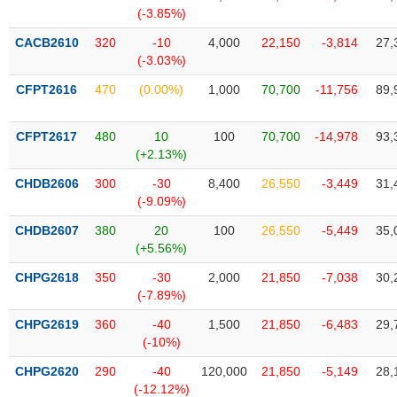
SÓC
(-3.85%)
SỨC
KHỎE
CACB2610
320
-10
4,000
22,150
-3,814
27,
(-3.03%)
CFPT2616
470
(0.00%)
1,000
70,700
-11,756
89,
TÀI
CFPT2617
480
10
100
70,700
-14,978
93,
CHÍNH
(+2.13%)
CHDB2606
300
-30
8,400
26,550
-3,449
31,
(-9.09%)
CHDB2607
380
20
100
26,550
-5,449
35,
CÔNG
(+5.56%)
NGHỆ
THÔNG
CHPG2618
350
-30
2,000
21,850
-7,038
30,
(-7.89%)
TIN
CHPG2619
360
-40
1,500
21,850
-6,483
29,
(-10%)
CHPG2620
290
-40
120,000
21,850
-5,149
28,
DỊCH
(-12.12%)