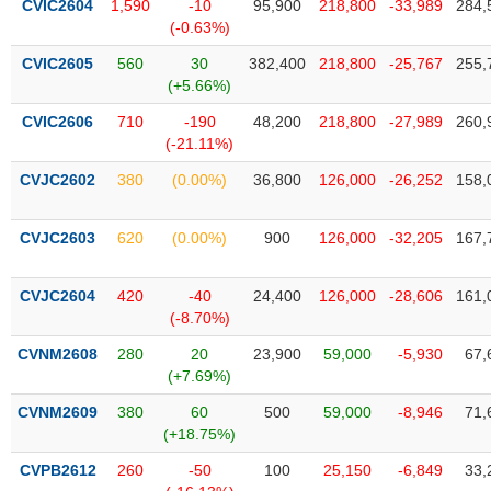
chính
CVIC2604
1,590
-10
95,900
218,800
-33,989
284,
(-0.63%)
CVIC2605
560
30
382,400
218,800
-25,767
255,
(+5.66%)
Công
CVIC2606
710
-190
48,200
218,800
-27,989
260,
cụ
(-21.11%)
đầu
tư
CVJC2602
380
(0.00%)
36,800
126,000
-26,252
158,
CVJC2603
620
(0.00%)
900
126,000
-32,205
167,
Truyền
CVJC2604
420
-40
24,400
126,000
-28,606
161,
thông
(-8.70%)
tài
chính
CVNM2608
280
20
23,900
59,000
-5,930
67,
(+7.69%)
CVNM2609
380
60
500
59,000
-8,946
71,
(+18.75%)
Dữ
CVPB2612
260
-50
100
25,150
-6,849
33,
liệu