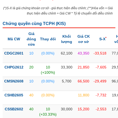
Tổng
VS-
quan
SECTOR
(*)S-X là giá chứng khoán cơ sở - giá thực hiện điều chỉnh; (**)Hòa vốn = Giá
thực hiện điều chỉnh + Giá CW * Tỷ lệ chuyển đổi điều chỉnh
Giao
dịch
Chứng quyền cùng TCPH (
KIS
)
Tài
chính
Giá
Khối
Giá CK
NĂNG
*
Mã CW
đóng
Thay đổi
S-X
lượng
cơ sở
v
Phân
LƯỢNG
cửa
tích
CDGC2601
kỹ
10
(0.00%)
62,100
43,350
-33,518
77,
thuật
CHPG2612
Hồ
20
10
33,300
21,850
-7,605
29,
NGUYÊN
(+100%)
sơ
VẬT
doanh
CMSN2608
10
(0.00%)
5,700
66,500
-29,499
96,
LIỆU
nghiệp
Tin
CSHB2605
40
(0.00%)
11,800
-7,732
19,
tức
sự
CÔNG
kiện
CSSB2602
40
10
30,000
15,200
-2,553
17,
NGHIỆP
(+33.33%)
Tài