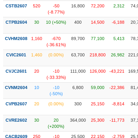
liệu
CSTB2607
520
-50
16,800
72,200
2,312
74,
(-8.77%)
Tâm
CTPB2604
30
10 (+50%)
400
14,500
-6,188
20,
lý
TIÊU
thị
DÙNG
trường
KHÔNG
CVHM2608
1,160
-670
89,700
77,100
5,413
78,
(-36.61%)
THIẾT
YẾU
CVIC2601
1,460
(0.00%)
63,700
218,800
26,982
221,
CVJC2601
20
-10
111,000
126,000
-43,221
169,
(-33.33%)
TIÊU
CVNM2604
10
-10
6,800
59,000
-22,386
81,
DÙNG
(-50%)
THIẾT
YẾU
CVPB2607
20
(0.00%)
300
25,150
-8,814
34,
CVRE2602
30
20
364,000
25,300
-11,773
37,
(+200%)
CHĂM
CACB2609
250
-10
25,500
22,150
-2,759
25,