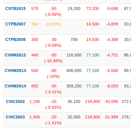
phân
tích
CSTB2615
570
-50
19,200
72,200
-9,688
87,
(-)
(-8.06%)
CTPB2607
360
(0.00%)
14,500
-4,899
20,
Thuật
ngữ
(-)
CTPB2608
300
-30
700
14,500
-4,388
20,
(-9.09%)
CVHM2612
440
-90
116,500
77,100
-4,751
86,
Dịch
(-16.98%)
vụ
(-)
CVHM2613
540
-60
406,600
77,100
-6,668
88,
(-10%)
CVHM2614
850
-30
309,200
77,100
-8,059
93,
Đào
(-3.41%)
tạo
CVIC2602
1,190
-10
30,100
218,800
-30,088
272,
(-0.83%)
CVIC2603
1,400
-20
32,000
218,800
-31,989
278,
Sách
(-1.41%)
tài