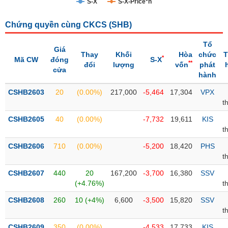
S-X
S-X-Price*n
Trạng
Chứng quyền cùng CKCS (
SHB
)
thái
NGÀNH
cổ
Tổ
phiếu
Giá
Thay
Khối
Hòa
chức
T
*
Mã CW
đóng
S-X
**
đổi
lượng
vốn
phát
Quy
cửa
hành
DOANH
mô
NGHIỆP
thị
CSHB2603
20
(0.00%)
217,000
-5,464
17,304
VPX
trường
t
Niêm
CSHB2605
40
(0.00%)
-7,732
19,611
KIS
CỔ
yết
t
PHIẾU
Niêm
CSHB2606
710
(0.00%)
-5,200
18,420
PHS
yết
t
mới
PHÁI
CSHB2607
440
20
167,200
-3,700
16,380
SSV
Niêm
SINH
(+4.76%)
t
yết
CSHB2608
260
10 (+4%)
6,600
-3,500
15,820
SSV
bổ
t
sung
TRÁI
CSHB2609
350
(0.00%)
-4,533
17,733
KIS