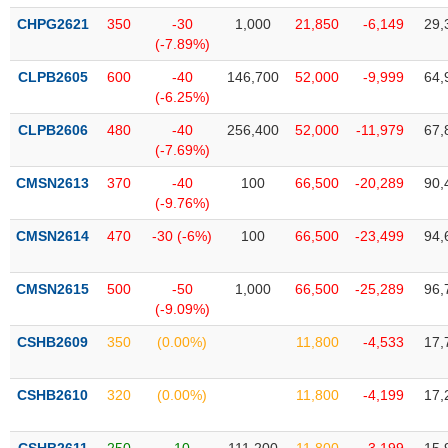
VỤ
CHPG2621
350
-30
1,000
21,850
-6,149
29,
TRUYỀN
(-7.89%)
THÔNG
CLPB2605
600
-40
146,700
52,000
-9,999
64,
(-6.25%)
CLPB2606
480
-40
256,400
52,000
-11,979
67,
TIỆN
(-7.69%)
ÍCH
CMSN2613
370
-40
100
66,500
-20,289
90,
(-9.76%)
CMSN2614
470
-30 (-6%)
100
66,500
-23,499
94,
BẤT
CMSN2615
500
-50
1,000
66,500
-25,289
96,
ĐỘNG
(-9.09%)
SẢN
CSHB2609
350
(0.00%)
11,800
-4,533
17,
Mã
chứng
CSHB2610
320
(0.00%)
11,800
-4,199
17,
khoán
(-)