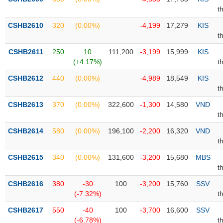
PHIẾU
Hủy
t
niêm
yết
CSHB2610
320
(0.00%)
-4,199
17,279
KIS
t
Theo
CÔNG
dõi
CSHB2611
250
10
111,200
-3,199
15,999
KIS
CỤ
đặc
(+4.17%)
t
ĐẦU
biệt
TƯ
CSHB2612
440
(0.00%)
-4,989
18,549
KIS
Không
t
được
CSHB2613
370
(0.00%)
322,600
-1,300
14,580
VND
ký
XUẤT
t
quỹ
DỮ
LIỆU
CSHB2614
580
(0.00%)
196,100
-2,200
16,320
VND
Danh
t
mục
ETF
CSHB2615
340
(0.00%)
131,600
-3,200
15,680
MBS
TIN
t
Cổ
MỚI
CSHB2616
phiếu
380
-30
100
-3,200
15,760
SSV
(-7.32%)
t
chi
Ngành
tiết
(-)
CSHB2617
550
-40
100
-3,700
16,600
SSV
(-6.78%)
t