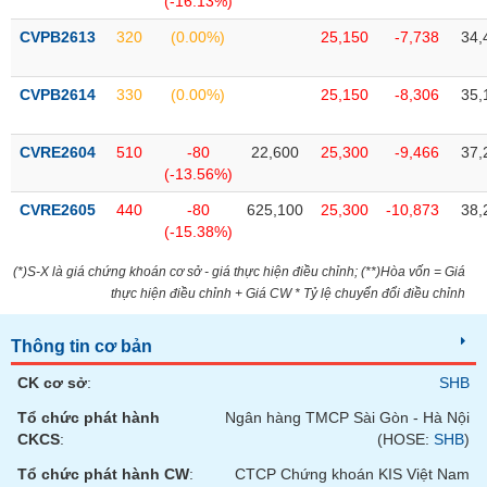
(-16.13%)
tài
chính
CVPB2613
320
(0.00%)
25,150
-7,738
34,
CVPB2614
330
(0.00%)
25,150
-8,306
35,
CVRE2604
510
-80
22,600
25,300
-9,466
37,
(-13.56%)
CVRE2605
440
-80
625,100
25,300
-10,873
38,
(-15.38%)
(*)S-X là giá chứng khoán cơ sở - giá thực hiện điều chỉnh; (**)Hòa vốn = Giá
thực hiện điều chỉnh + Giá CW * Tỷ lệ chuyển đổi điều chỉnh
Thông tin cơ bản
CK cơ sở
:
SHB
Tổ chức phát hành
Ngân hàng TMCP Sài Gòn - Hà Nội
CKCS
:
(HOSE:
SHB
)
Tổ chức phát hành CW
:
CTCP Chứng khoán KIS Việt Nam