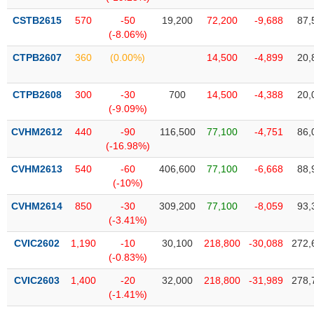
phân
tích
CSTB2615
570
-50
19,200
72,200
-9,688
87,
(-)
(-8.06%)
CTPB2607
360
(0.00%)
14,500
-4,899
20,
Thuật
ngữ
(-)
CTPB2608
300
-30
700
14,500
-4,388
20,
(-9.09%)
CVHM2612
440
-90
116,500
77,100
-4,751
86,
Dịch
(-16.98%)
vụ
(-)
CVHM2613
540
-60
406,600
77,100
-6,668
88,
(-10%)
CVHM2614
850
-30
309,200
77,100
-8,059
93,
Đào
(-3.41%)
tạo
CVIC2602
1,190
-10
30,100
218,800
-30,088
272,
(-0.83%)
CVIC2603
1,400
-20
32,000
218,800
-31,989
278,
Sách
(-1.41%)
tài