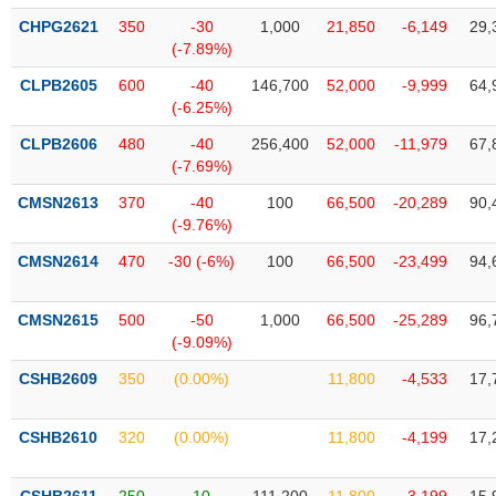
VỤ
CHPG2621
350
-30
1,000
21,850
-6,149
29,
TRUYỀN
(-7.89%)
THÔNG
CLPB2605
600
-40
146,700
52,000
-9,999
64,
(-6.25%)
CLPB2606
480
-40
256,400
52,000
-11,979
67,
TIỆN
(-7.69%)
ÍCH
CMSN2613
370
-40
100
66,500
-20,289
90,
(-9.76%)
CMSN2614
470
-30 (-6%)
100
66,500
-23,499
94,
BẤT
CMSN2615
500
-50
1,000
66,500
-25,289
96,
ĐỘNG
(-9.09%)
SẢN
CSHB2609
350
(0.00%)
11,800
-4,533
17,
Mã
chứng
CSHB2610
320
(0.00%)
11,800
-4,199
17,
khoán
(-)