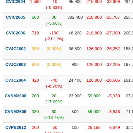
chính
CVIC2604
1,590
-10
95,900
218,800
-33,989
284,
(-0.63%)
CVIC2605
560
30
382,400
218,800
-25,767
255,
(+5.66%)
Công
CVIC2606
710
-190
48,200
218,800
-27,989
260,
cụ
(-21.11%)
đầu
tư
CVJC2602
380
(0.00%)
36,800
126,000
-26,252
158,
CVJC2603
620
(0.00%)
900
126,000
-32,205
167,
Truyền
CVJC2604
420
-40
24,400
126,000
-28,606
161,
thông
(-8.70%)
tài
chính
CVNM2608
280
20
23,900
59,000
-5,930
67,
(+7.69%)
CVNM2609
380
60
500
59,000
-8,946
71,
(+18.75%)
Dữ
CVPB2612
260
-50
100
25,150
-6,849
33,
liệu