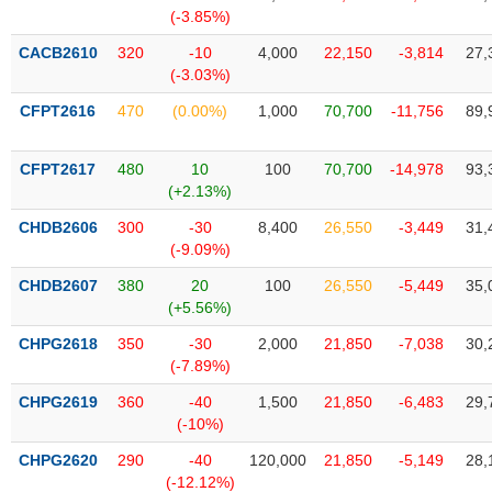
SÓC
(-3.85%)
SỨC
KHỎE
CACB2610
320
-10
4,000
22,150
-3,814
27,
(-3.03%)
CFPT2616
470
(0.00%)
1,000
70,700
-11,756
89,
TÀI
CFPT2617
480
10
100
70,700
-14,978
93,
CHÍNH
(+2.13%)
CHDB2606
300
-30
8,400
26,550
-3,449
31,
(-9.09%)
CHDB2607
380
20
100
26,550
-5,449
35,
CÔNG
(+5.56%)
NGHỆ
THÔNG
CHPG2618
350
-30
2,000
21,850
-7,038
30,
(-7.89%)
TIN
CHPG2619
360
-40
1,500
21,850
-6,483
29,
(-10%)
CHPG2620
290
-40
120,000
21,850
-5,149
28,
DỊCH
(-12.12%)