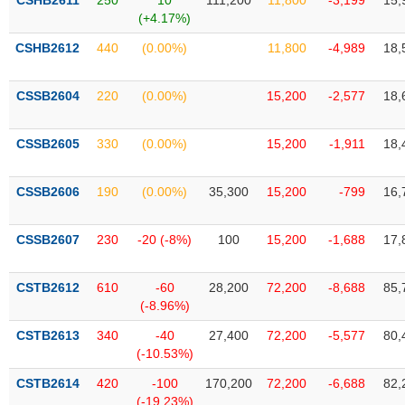
CSHB2611
250
10
111,200
11,800
-3,199
15,
Tất cả
Cổ phiếu
Chỉ số
Chứng chỉ quỹ
Chứng q
(+4.17%)
CSHB2612
440
(0.00%)
11,800
-4,989
18,
Lãnh
đạo
(-)
CSSB2604
220
(0.00%)
15,200
-2,577
18,
Tất cả
Người nội bộ
Người liên quan
Cổ đông lớn
CSSB2605
330
(0.00%)
15,200
-1,911
18,
Tin
tức
CSSB2606
190
(0.00%)
35,300
15,200
-799
16,
(-)
CSSB2607
230
-20 (-8%)
100
15,200
-1,688
17,
Bài
viết
của
CSTB2612
610
-60
28,200
72,200
-8,688
85,
tác
(-8.96%)
giả
(-)
CSTB2613
340
-40
27,400
72,200
-5,577
80,
(-10.53%)
Báo
CSTB2614
420
-100
170,200
72,200
-6,688
82,
cáo
(-19.23%)