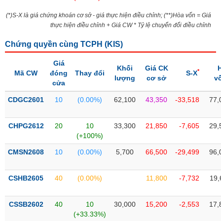
Tổng
VS-
quan
SECTOR
(*)S-X là giá chứng khoán cơ sở - giá thực hiện điều chỉnh; (**)Hòa vốn = Giá
thực hiện điều chỉnh + Giá CW * Tỷ lệ chuyển đổi điều chỉnh
Giao
dịch
Chứng quyền cùng TCPH (
KIS
)
Tài
chính
Giá
Khối
Giá CK
NĂNG
*
Mã CW
đóng
Thay đổi
S-X
lượng
cơ sở
v
Phân
LƯỢNG
cửa
tích
CDGC2601
kỹ
10
(0.00%)
62,100
43,350
-33,518
77,
thuật
CHPG2612
Hồ
20
10
33,300
21,850
-7,605
29,
NGUYÊN
(+100%)
sơ
VẬT
doanh
CMSN2608
10
(0.00%)
5,700
66,500
-29,499
96,
LIỆU
nghiệp
Tin
CSHB2605
40
(0.00%)
11,800
-7,732
19,
tức
sự
CÔNG
kiện
CSSB2602
40
10
30,000
15,200
-2,553
17,
NGHIỆP
(+33.33%)
Tài