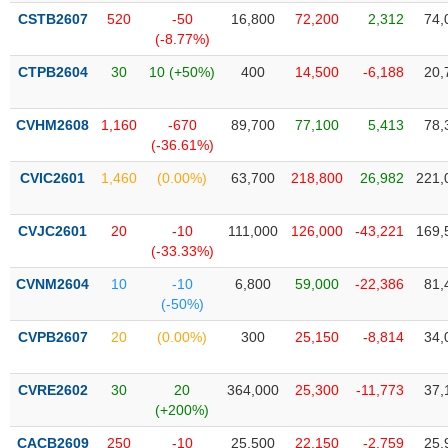
liệu
CSTB2607
520
-50
16,800
72,200
2,312
74,
(-8.77%)
Tâm
CTPB2604
30
10 (+50%)
400
14,500
-6,188
20,
lý
TIÊU
thị
DÙNG
trường
KHÔNG
CVHM2608
1,160
-670
89,700
77,100
5,413
78,
(-36.61%)
THIẾT
YẾU
CVIC2601
1,460
(0.00%)
63,700
218,800
26,982
221,
CVJC2601
20
-10
111,000
126,000
-43,221
169,
(-33.33%)
TIÊU
CVNM2604
10
-10
6,800
59,000
-22,386
81,
DÙNG
(-50%)
THIẾT
YẾU
CVPB2607
20
(0.00%)
300
25,150
-8,814
34,
CVRE2602
30
20
364,000
25,300
-11,773
37,
(+200%)
CHĂM
CACB2609
250
-10
25,500
22,150
-2,759
25,