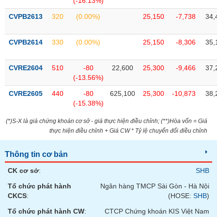
(-16.13%)
tài
chính
CVPB2613
320
(0.00%)
25,150
-7,738
34,
CVPB2614
330
(0.00%)
25,150
-8,306
35,
CVRE2604
510
-80
22,600
25,300
-9,466
37,
(-13.56%)
CVRE2605
440
-80
625,100
25,300
-10,873
38,
(-15.38%)
(*)S-X là giá chứng khoán cơ sở - giá thực hiện điều chỉnh; (**)Hòa vốn = Giá
thực hiện điều chỉnh + Giá CW * Tỷ lệ chuyển đổi điều chỉnh
Thông tin cơ bản
CK cơ sở
:
SHB
Tổ chức phát hành
Ngân hàng TMCP Sài Gòn - Hà Nội
CKCS
:
(HOSE:
SHB
)
Tổ chức phát hành CW
:
CTCP Chứng khoán KIS Việt Nam