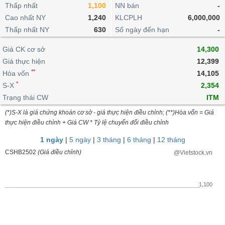
khoản
lai
Thấp nhất
1,100
NN bán
-
dịch
lỗ
Phân
Vĩ
Thống
Định
Cao nhất NY
1,240
KLCPLH
6,000,000
tích
mô
BẤT
Chứng
IR
Giao
kê
Chứng
giá
Thấp nhất NY
kỹ
630
Số ngày đến hạn
-
ĐỘNG
quyền
Awards
dịch
giao
quyền
thuật
SẢN
Nước
nội
dịch
Trái
Giá CK cơ sở
14,300
ngoài
Tổng
bộ
Bảng
phiếu
Giá thực hiện
12,399
Tin
quan
giá
Đào
doanh
Tự
**
Niên
tức
Hòa vốn
14,105
TÀI
trực
tạo
nghiệp
doanh
Thống
giám
*
S-X
2,354
CHÍNH
tuyến
kê
Top
Trạng thái CW
ITM
Tài
giao
Bộ
cổ
liệu
(*)S-X là giá chứng khoán cơ sở - giá thực hiện điều chỉnh; (**)Hòa vốn = Giá
dịch
Dịch
lọc
phiếu
cổ
HÀNG
thực hiện điều chỉnh + Giá CW * Tỷ lệ chuyển đổi điều chỉnh
vụ
cổ
Định
đông
HÓA
Bản
phiếu
1 ngày
|
5 ngày
|
3 tháng
|
6 tháng
|
12 tháng
giá
đồ
So
CSHB2502
(Giá điều chỉnh)
@Vietstock.vn
ngành
sánh
KINH
cổ
Thống
TẾ
phiếu
kê
1,100
giao
Báo
dịch
cáo
THẾ
phân
GIỚI