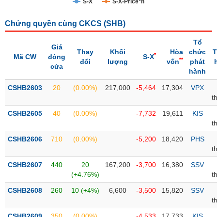
S-X
S-X-Price*n
Trạng
Chứng quyền cùng CKCS (
SHB
)
thái
NGÀNH
cổ
Tổ
phiếu
Giá
Thay
Khối
Hòa
chức
T
*
Mã CW
đóng
S-X
**
đổi
lượng
vốn
phát
Quy
cửa
hành
DOANH
mô
NGHIỆP
thị
CSHB2603
20
(0.00%)
217,000
-5,464
17,304
VPX
trường
t
Niêm
CSHB2605
40
(0.00%)
-7,732
19,611
KIS
CỔ
yết
t
PHIẾU
Niêm
CSHB2606
710
(0.00%)
-5,200
18,420
PHS
yết
t
mới
PHÁI
CSHB2607
440
20
167,200
-3,700
16,380
SSV
Niêm
SINH
(+4.76%)
t
yết
CSHB2608
260
10 (+4%)
6,600
-3,500
15,820
SSV
bổ
t
sung
TRÁI
CSHB2609
350
(0.00%)
-4,533
17,733
KIS