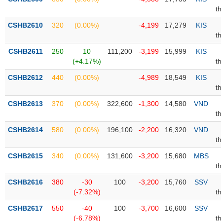
PHIẾU
Hủy
t
niêm
yết
CSHB2610
320
(0.00%)
-4,199
17,279
KIS
t
Theo
CÔNG
dõi
CSHB2611
250
10
111,200
-3,199
15,999
KIS
CỤ
đặc
(+4.17%)
t
ĐẦU
biệt
TƯ
CSHB2612
440
(0.00%)
-4,989
18,549
KIS
Không
t
được
CSHB2613
370
(0.00%)
322,600
-1,300
14,580
VND
ký
XUẤT
t
quỹ
DỮ
LIỆU
CSHB2614
580
(0.00%)
196,100
-2,200
16,320
VND
Danh
t
mục
ETF
CSHB2615
340
(0.00%)
131,600
-3,200
15,680
MBS
TIN
t
Cổ
MỚI
CSHB2616
phiếu
380
-30
100
-3,200
15,760
SSV
(-7.32%)
t
chi
Ngành
tiết
(-)
CSHB2617
550
-40
100
-3,700
16,600
SSV
(-6.78%)
t