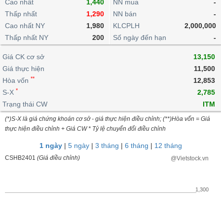
khoản
Cao nhất
1,440
NN mua
-
lai
dịch
lỗ
Phân
Vĩ
Thấp nhất
Thống
1,290
NN bán
-
Định
tích
mô
BẤT
Chứng
IR
Giao
kê
Chứng
Cao nhất NY
1,980
KLCPLH
2,000,000
giá
kỹ
ĐỘNG
quyền
Awards
dịch
giao
quyền
Thấp nhất NY
200
Số ngày đến hạn
-
thuật
SẢN
Nước
nội
dịch
Trái
ngoài
Tổng
bộ
Bảng
Giá CK cơ sở
phiếu
13,150
Tin
quan
giá
Đào
doanh
Giá thực hiện
11,500
Tự
Niên
tức
TÀI
trực
tạo
nghiệp
**
doanh
Hòa vốn
Thống
12,853
giám
CHÍNH
tuyến
kê
*
S-X
2,785
Top
Tài
giao
Bộ
Trạng thái CW
ITM
cổ
liệu
dịch
Dịch
lọc
phiếu
cổ
(*)S-X là giá chứng khoán cơ sở - giá thực hiện điều chỉnh; (**)Hòa vốn = Giá
HÀNG
vụ
cổ
Định
đông
thực hiện điều chỉnh + Giá CW * Tỷ lệ chuyển đổi điều chỉnh
HÓA
Bản
phiếu
giá
đồ
1 ngày
|
5 ngày
|
3 tháng
|
6 tháng
|
12 tháng
So
ngành
CSHB2401
(Giá điều chỉnh)
@Vietstock.vn
sánh
KINH
cổ
Thống
TẾ
phiếu
kê
1,300
giao
Báo
dịch
cáo
THẾ
phân
GIỚI