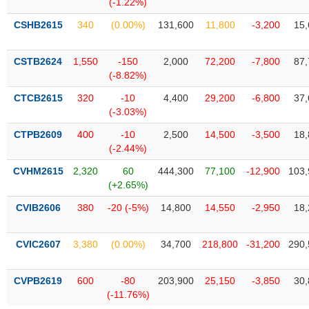
(-1.22%)
liệu
CSHB2615
340
(0.00%)
131,600
11,800
-3,200
15,
Tâm
lý
TIÊU
CSTB2624
1,550
-150
2,000
72,200
-7,800
87,
thị
DÙNG
(-8.82%)
trường
KHÔNG
CTCB2615
320
-10
4,400
29,200
-6,800
37,
THIẾT
(-3.03%)
YẾU
CTPB2609
400
-10
2,500
14,500
-3,500
18,
(-2.44%)
CVHM2615
2,320
60
444,300
77,100
-12,900
103,
TIÊU
(+2.65%)
DÙNG
CVIB2606
380
-20 (-5%)
14,800
14,550
-2,950
18,
THIẾT
YẾU
CVIC2607
3,380
(0.00%)
34,700
218,800
-31,200
290,
CVPB2619
600
-80
203,900
25,150
-3,850
30,
(-11.76%)
CHĂM