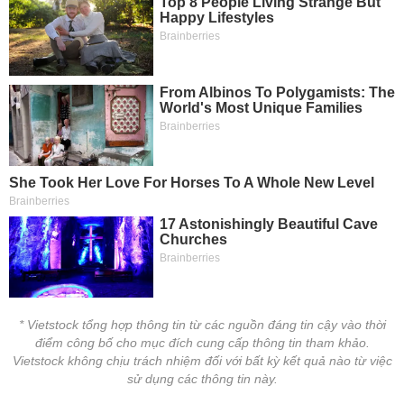
phân
tích
(-)
Thuật
ngữ
(-)
Dịch
vụ
(-)
Đào
tạo
* Vietstock tổng hợp thông tin từ các nguồn đáng tin cậy vào thời
điểm công bố cho mục đích cung cấp thông tin tham khảo.
Vietstock không chịu trách nhiệm đối với bất kỳ kết quả nào từ việc
Sách
sử dụng các thông tin này.
tài