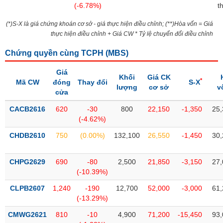
Tổng
VS-
(-6.78%)
t
quan
SECTOR
(*)S-X là giá chứng khoán cơ sở - giá thực hiện điều chỉnh; (**)Hòa vốn = Giá
Giao
thực hiện điều chỉnh + Giá CW * Tỷ lệ chuyển đổi điều chỉnh
dịch
Chứng quyền cùng TCPH (
MBS
)
Tài
chính
NĂNG
Giá
Khối
Giá CK
Phân
*
Mã CW
đóng
Thay đổi
S-X
LƯỢNG
lượng
cơ sở
v
tích
cửa
kỹ
CACB2616
620
-30
800
22,150
-1,350
25,
thuật
(-4.62%)
Hồ
NGUYÊN
CHDB2610
750
(0.00%)
132,100
26,550
-1,450
30,
sơ
VẬT
doanh
LIỆU
nghiệp
CHPG2629
690
-80
2,500
21,850
-3,150
27,
(-10.39%)
Tin
tức
CLPB2607
1,240
-190
12,700
52,000
-3,000
61,
sự
(-13.29%)
CÔNG
kiện
NGHIỆP
CMWG2621
810
-10
4,900
71,200
-15,450
93,
Tài