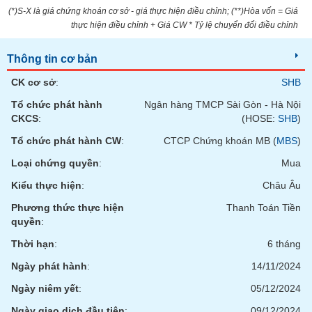
SÓC
(*)S-X là giá chứng khoán cơ sở - giá thực hiện điều chỉnh; (**)Hòa vốn = Giá
SỨC
thực hiện điều chỉnh + Giá CW * Tỷ lệ chuyển đổi điều chỉnh
KHỎE
Thông tin cơ bản
CK cơ sở
:
SHB
TÀI
Tổ chức phát hành
Ngân hàng TMCP Sài Gòn - Hà Nội
CHÍNH
CKCS
:
(HOSE:
SHB
)
Tổ chức phát hành CW
:
CTCP Chứng khoán MB (
MBS
)
Loại chứng quyền
:
Mua
Kiểu thực hiện
:
Châu Âu
CÔNG
NGHỆ
Phương thức thực hiện
Thanh Toán Tiền
THÔNG
quyền
:
TIN
Thời hạn
:
6 tháng
Ngày phát hành
:
14/11/2024
Ngày niêm yết
:
05/12/2024
DỊCH
Ngày giao dịch đầu tiên
:
09/12/2024