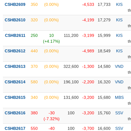
PHIẾU
Hủy
CSHB2609
350
(0.00%)
-4,533
17,733
KIS
niêm
t
yết
CSHB2610
320
(0.00%)
-4,199
17,279
KIS
Theo
t
CÔNG
dõi
CỤ
đặc
CSHB2611
250
10
111,200
-3,199
15,999
KIS
ĐẦU
biệt
(+4.17%)
t
TƯ
Không
CSHB2612
440
(0.00%)
-4,989
18,549
KIS
được
t
ký
XUẤT
CSHB2613
370
(0.00%)
322,600
-1,300
14,580
VND
quỹ
DỮ
t
LIỆU
Danh
CSHB2614
580
(0.00%)
196,100
-2,200
16,320
VND
mục
t
ETF
CSHB2615
340
(0.00%)
131,600
-3,200
15,680
MBS
TIN
Cổ
t
MỚI
phiếu
CSHB2616
380
-30
100
-3,200
15,760
SSV
chi
Ngành
(-7.32%)
t
tiết
(-)
CSHB2617
550
-40
100
-3,700
16,600
SSV