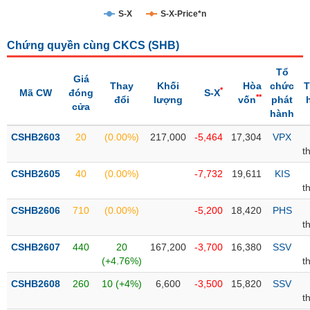
S-X
S-X-Price*n
Trạng
thái
NGÀNH
Chứng quyền cùng CKCS (
SHB
)
cổ
phiếu
Tổ
Giá
Thay
Khối
Hòa
chức
T
*
Mã CW
đóng
S-X
Quy
**
đổi
lượng
vốn
phát
cửa
DOANH
mô
hành
NGHIỆP
thị
CSHB2603
trường
20
(0.00%)
217,000
-5,464
17,304
VPX
t
Niêm
CỔ
CSHB2605
yết
40
(0.00%)
-7,732
19,611
KIS
PHIẾU
t
Niêm
CSHB2606
yết
710
(0.00%)
-5,200
18,420
PHS
t
mới
PHÁI
CSHB2607
Niêm
440
20
167,200
-3,700
16,380
SSV
SINH
(+4.76%)
t
yết
bổ
CSHB2608
260
10 (+4%)
6,600
-3,500
15,820
SSV
sung
TRÁI
t