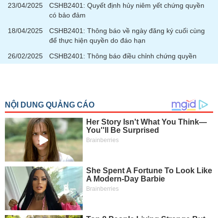
Tất cả
Cổ phiếu
Chỉ số
Chứng chỉ quỹ
Chứng q
23/04/2025
CSHB2401: Quyết định hủy niêm yết chứng quyền
có bảo đảm
Lãnh
18/04/2025
CSHB2401: Thông báo về ngày đăng ký cuối cùng
đạo
để thực hiện quyền do đáo hạn
(-)
26/02/2025
CSHB2401: Thông báo điều chỉnh chứng quyền
Tất cả
Người nội bộ
Người liên quan
Cổ đông lớn
Tin
tức
(-)
Bài
viết
của
tác
giả
(-)
Báo
cáo