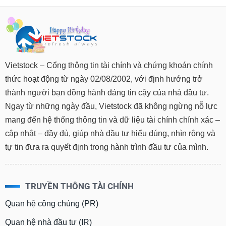
chính
Công
cụ
Vietstock – Cổng thông tin tài chính và chứng khoán chính
đầu
thức hoạt động từ ngày 02/08/2002, với định hướng trở
tư
thành người bạn đồng hành đáng tin cậy của nhà đầu tư.
Ngay từ những ngày đầu, Vietstock đã không ngừng nỗ lực
mang đến hệ thống thông tin và dữ liệu tài chính chính xác –
Truyền
cập nhật – đầy đủ, giúp nhà đầu tư hiểu đúng, nhìn rộng và
thông
tự tin đưa ra quyết định trong hành trình đầu tư của mình.
tài
chính
TRUYỀN THÔNG TÀI CHÍNH
Quan hệ công chúng (PR)
Dữ
liệu
Quan hệ nhà đầu tư (IR)