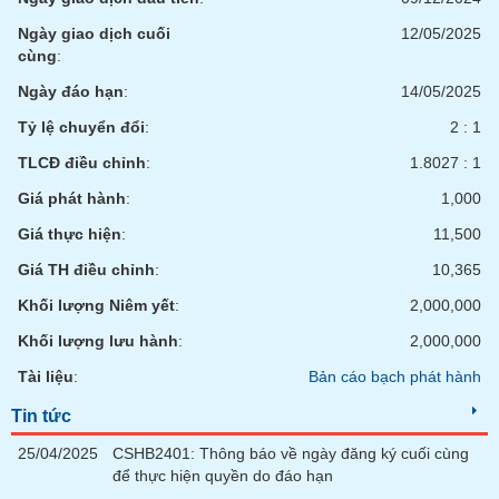
VỤ
TRUYỀN
Ngày giao dịch cuối
12/05/2025
THÔNG
cùng
:
Ngày đáo hạn
:
14/05/2025
Tỷ lệ chuyển đổi
:
2 : 1
TLCĐ điều chỉnh
:
1.8027 : 1
TIỆN
ÍCH
Giá phát hành
:
1,000
Giá thực hiện
:
11,500
Giá TH điều chỉnh
:
10,365
BẤT
Khối lượng Niêm yết
:
2,000,000
ĐỘNG
Khối lượng lưu hành
:
2,000,000
SẢN
Tài liệu
:
Bản cáo bạch phát hành
Mã
Tin tức
chứng
khoán
25/04/2025
CSHB2401: Thông báo về ngày đăng ký cuối cùng
(-)
để thực hiện quyền do đáo hạn