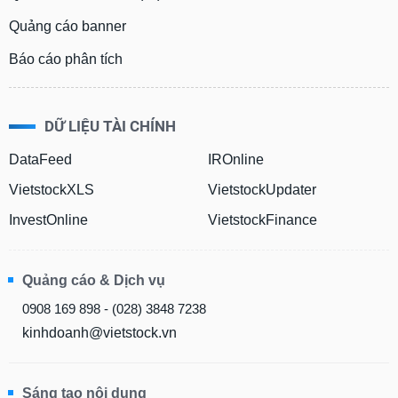
tài
chính
Quảng cáo banner
Báo cáo phân tích
DỮ LIỆU TÀI CHÍNH
DataFeed
IROnline
VietstockXLS
VietstockUpdater
InvestOnline
VietstockFinance
Quảng cáo & Dịch vụ
0908 169 898 - (028) 3848 7238
kinhdoanh@vietstock.vn
Sáng tạo nội dung