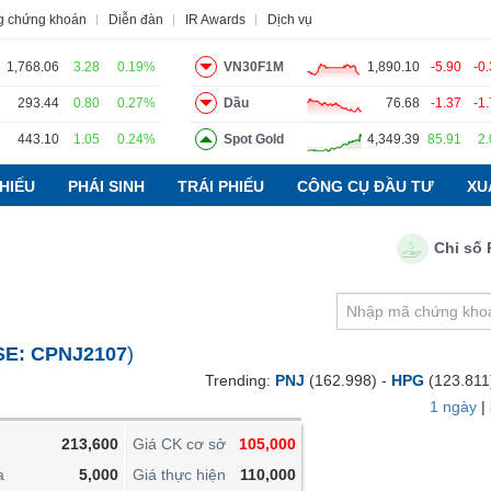
g chứng khoán
Diễn đàn
IR Awards
Dịch vụ
1,768.06
3.28
0.19%
VN30F1M
1,890.10
-5.90
-0
293.44
0.80
0.27%
Dầu
76.68
-1.37
-1
443.10
1.05
0.24%
Spot Gold
4,349.39
85.91
2
o
Tin tức
Báo cáo phân tích
Thuật ngữ
Dịch vụ
HIẾU
PHÁI SINH
TRÁI PHIẾU
CÔNG CỤ ĐẦU TƯ
XU
Chỉ số PMI
VIETSTOCKFINANCE
VĨ MÔ
NGÀNH
SE:
CPNJ2107
)
DOANH NGHIỆP
Trending:
PNJ
(162.998) -
HPG
(123.811
CỔ PHIẾU
1 ngày
|
PHÁI SINH
213,600
Giá CK cơ sở
105,000
TRÁI PHIẾU
a
5,000
Giá thực hiện
110,000