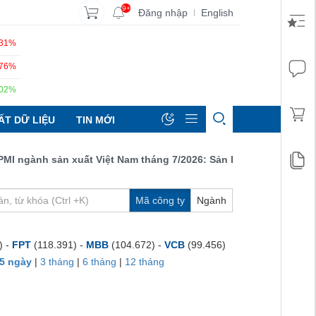
9+
Đăng nhập
English
|
.31%
.76%
.02%
ẤT DỮ LIỆU
TIN MỚI
 ngành sản xuất Việt Nam tháng 7/2026: Sản lượng, số lượng đơn 
Mã công ty
Ngành
) -
FPT
(118.391) -
MBB
(104.672) -
VCB
(99.456)
5 ngày
|
3 tháng
|
6 tháng
|
12 tháng