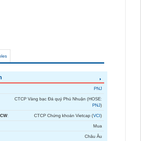
oles
n
PNJ
CTCP Vàng bạc Đá quý Phú Nhuận (HOSE:
PNJ
)
 CW
:
CTCP Chứng khoán Vietcap (
VCI
)
Mua
Châu Âu