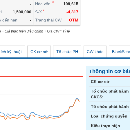
**
-
Hòa vốn
109,615
CÔNG CỤ ĐẦU TƯ
*
H
1,500,000
S-X
-4,317
XUẤT DỮ LIỆU
y đến hạn
-
Trạng thái CW
OTM
TIN MỚI
n = Giá thực hiện điều chỉnh + Giá CW * Tỷ lệ
ích kỹ thuật
CK cơ sở
Tổ chức PH
CW khác
BlackSch
Thông tin cơ bả
CK cơ sở
:
Tổ chức phát hành
CKCS
:
Tổ chức phát hành
Loại chứng quyền
:
Kiểu thực hiện
: