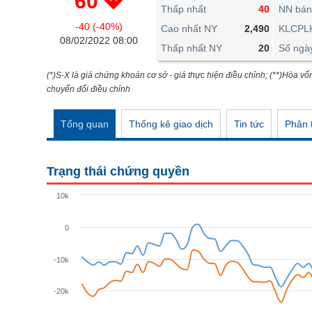
60
THẾ GIỚI
Thấp nhất
40
NN bán
-40 (-40%)
ĐÔNG DƯƠNG
Cao nhất NY
2,490
KLCPL
08/02/2022 08:00
Thấp nhất NY
20
Số ngà
TÀI CHÍNH CÁ NHÂN
PHÂN TÍCH
(*)S-X là giá chứng khoán cơ sở - giá thực hiện điều chỉnh; (**)Hòa vố
chuyển đổi điều chỉnh
Ngành
(-)
Tổng quan
Thống kê giao dịch
Tin tức
Phân t
VS-SECTOR
NĂNG LƯỢNG
Trạng thái chứng quyền
NGUYÊN VẬT LIỆU
10k
CÔNG NGHIỆP
0
TIÊU DÙNG KHÔNG THIẾT YẾU
TIÊU DÙNG THIẾT YẾU
-10k
CHĂM SÓC SỨC KHỎE
-20k