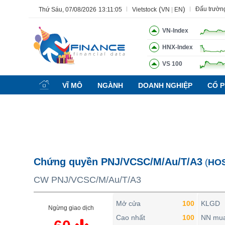
(
)
Đấu trườn
Thứ Sáu, 07/08/2026
13:11:06
Vietstock
VN
|
EN
VN-Index
HNX-Index
VS 100
Tất cả
Tính năng
Ngành
Mã chứng khoán
Lãnh đạ
VĨ MÔ
NGÀNH
DOANH NGHIỆP
CỔ P
Tính năng
(-)
VIETSTOCK
CHỨNG KHOÁN
DOANH NGHIỆP
Chứng quyền PNJ/VCSC/M/Au/T/A3
(
HO
BẤT ĐỘNG SẢN
CW PNJ/VCSC/M/Au/T/A3
TÀI CHÍNH
HÀNG HÓA
Mở cửa
100
KLGD
Ngừng giao dịch
KINH TẾ
Cao nhất
100
NN mu