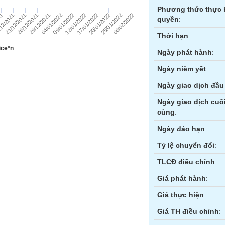
Phương thức thực 
12/01/2022
20/01/2022
06/02/2022
21
21/12/2021
29/12/2021
09/01/2022
17/01/2022
25/01/2022
12/2021
26/12/2021
04/01/2022
quyền
:
Thời hạn
:
ice*n
Ngày phát hành
:
Ngày niêm yết
:
Ngày giao dịch đầu 
Ngày giao dịch cuố
cùng
:
ền
Hợp đồng tương lai
Trái phiếu
Ngày đáo hạn
:
Tỷ lệ chuyển đổi
:
TLCĐ điều chỉnh
:
Giá phát hành
:
Giá thực hiện
:
Giá TH điều chỉnh
: