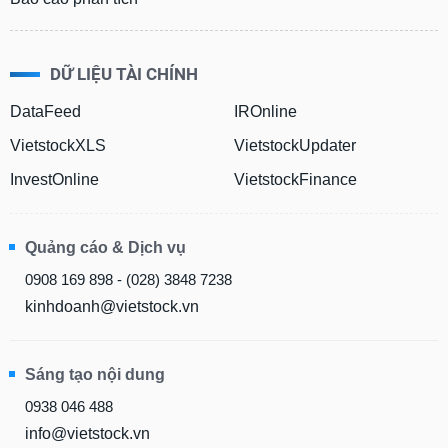
VỤ
TRUYỀN
THÔNG
DỮ LIỆU TÀI CHÍNH
DataFeed
IROnline
VietstockXLS
VietstockUpdater
TIỆN
ÍCH
InvestOnline
VietstockFinance
Quảng cáo & Dịch vụ
BẤT
0908 169 898 - (028) 3848 7238
ĐỘNG
kinhdoanh@vietstock.vn
SẢN
Mã
Sáng tạo nội dung
chứng
khoán
0938 046 488
(-)
info@vietstock.vn