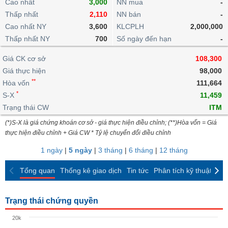
khoản
Cao nhất
3,000
NN mua
-
lai
dịch
lỗ
Phân
Vĩ
Thấp nhất
Thống
2,110
NN bán
-
Định
tích
mô
BẤT
Chứng
IR
Giao
kê
Chứng
Cao nhất NY
3,600
KLCPLH
2,000,000
giá
kỹ
ĐỘNG
quyền
Awards
dịch
giao
quyền
Thấp nhất NY
700
Số ngày đến hạn
-
thuật
SẢN
Nước
nội
dịch
Trái
ngoài
Tổng
bộ
Bảng
Giá CK cơ sở
phiếu
108,300
Tin
quan
giá
Đào
doanh
Giá thực hiện
98,000
Tự
Niên
tức
TÀI
trực
tạo
nghiệp
**
doanh
Hòa vốn
Thống
111,664
giám
CHÍNH
tuyến
kê
*
S-X
11,459
Top
Tài
giao
Bộ
Trạng thái CW
ITM
cổ
liệu
dịch
Dịch
lọc
phiếu
cổ
(*)S-X là giá chứng khoán cơ sở - giá thực hiện điều chỉnh; (**)Hòa vốn = Giá
HÀNG
vụ
cổ
Định
đông
thực hiện điều chỉnh + Giá CW * Tỷ lệ chuyển đổi điều chỉnh
HÓA
Bản
phiếu
giá
đồ
1 ngày
|
5 ngày
|
3 tháng
|
6 tháng
|
12 tháng
So
ngành
sánh
KINH
Tổng quan
Thống kê giao dịch
Tin tức
Phân tích kỹ thuật
CK
cổ
Thống
TẾ
phiếu
kê
giao
Trạng thái chứng quyền
Báo
dịch
cáo
THẾ
20k
phân
GIỚI