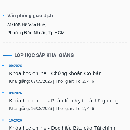
Tất cả
Cổ phiếu
Chỉ số
Chứng chỉ quỹ
Chứng q
Văn phòng giao dịch
Lãnh
đạo
81/10B Hồ Văn Huê,
(-)
Phường Đức Nhuận, Tp.HCM
Tất cả
Người nội bộ
Người liên quan
Cổ đông lớn
Tin
LỚP HỌC SẮP KHAI GIẢNG
tức
(-)
09/2026
Khóa học online - Chứng khoán Cơ bản
Bài
Khai giảng: 07/09/2026 | Thời gian: Tối 2, 4, 6
viết
của
09/2026
tác
Khóa học online - Phân tích Kỹ thuật Ứng dụng
giả
(-)
Khai giảng: 16/09/2026 | Thời gian: Tối 2, 4, 6
10/2026
Báo
Khóa học online - Đọc hiểu Báo cáo Tài chính
cáo