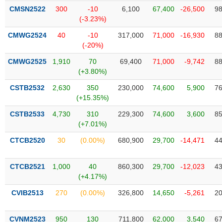
PHIẾU
Hủy
CMSN2522
300
-10
6,100
67,400
-26,500
98
niêm
(-3.23%)
yết
CMWG2524
40
-10
317,000
71,000
-16,930
88
Theo
(-20%)
CÔNG
dõi
CỤ
đặc
CMWG2525
1,910
70
69,400
71,000
-9,742
88
ĐẦU
biệt
(+3.80%)
TƯ
Không
CSTB2532
2,630
350
230,000
74,600
5,900
76
được
(+15.35%)
ký
XUẤT
CSTB2533
4,730
310
229,300
74,600
3,600
85
quỹ
DỮ
(+7.01%)
LIỆU
Danh
CTCB2520
30
(0.00%)
680,900
29,700
-14,471
44
mục
ETF
TIN
CTCB2521
1,000
40
860,300
29,700
-12,023
43
Cổ
MỚI
(+4.17%)
phiếu
CVIB2513
270
(0.00%)
326,800
14,650
-5,261
20
chi
Ngành
tiết
(-)
CVNM2523
950
130
711,800
62,000
3,540
67