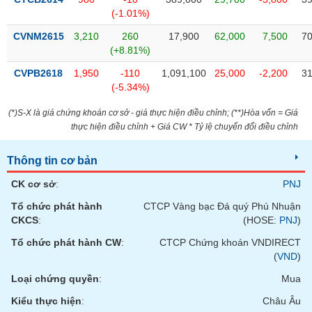
SÓC
(-1.01%)
SỨC
KHỎE
CVNM2615
3,210
260
17,900
62,000
7,500
70
(+8.81%)
CVPB2618
1,950
-110
1,091,100
25,000
-2,200
31
(-5.34%)
TÀI
(*)S-X là giá chứng khoán cơ sở - giá thực hiện điều chỉnh; (**)Hòa vốn = Giá
CHÍNH
thực hiện điều chỉnh + Giá CW * Tỷ lệ chuyển đổi điều chỉnh
Thông tin cơ bản
CK cơ sở
:
PNJ
CÔNG
NGHỆ
Tổ chức phát hành
CTCP Vàng bạc Đá quý Phú Nhuận
THÔNG
CKCS
:
(HOSE:
PNJ
)
TIN
Tổ chức phát hành CW
:
CTCP Chứng khoán VNDIRECT
(
VND
)
Loại chứng quyền
:
Mua
Kiểu thực hiện
:
Châu Âu
DỊCH