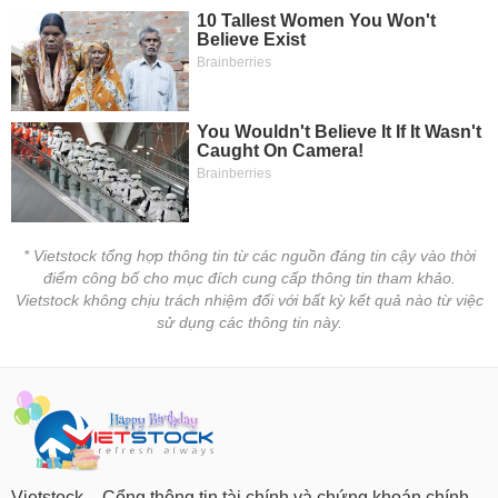
chính
Công
cụ
đầu
tư
* Vietstock tổng hợp thông tin từ các nguồn đáng tin cậy vào thời
điểm công bố cho mục đích cung cấp thông tin tham khảo.
Truyền
Vietstock không chịu trách nhiệm đối với bất kỳ kết quả nào từ việc
thông
sử dụng các thông tin này.
tài
chính
Dữ
liệu
Vietstock – Cổng thông tin tài chính và chứng khoán chính