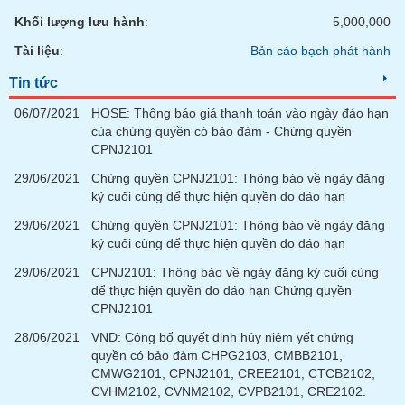
Tất cả
Cổ phiếu
Chỉ số
Chứng chỉ quỹ
Chứng q
Khối lượng lưu hành
:
5,000,000
Tài liệu
:
Bản cáo bạch phát hành
Lãnh
đạo
(-)
Tin tức
06/07/2021
HOSE: Thông báo giá thanh toán vào ngày đáo hạn
Tất cả
Người nội bộ
Người liên quan
Cổ đông lớn
của chứng quyền có bảo đảm - Chứng quyền
CPNJ2101
Tin
29/06/2021
Chứng quyền CPNJ2101: Thông báo về ngày đăng
tức
(-)
ký cuối cùng để thực hiện quyền do đáo hạn
29/06/2021
Chứng quyền CPNJ2101: Thông báo về ngày đăng
ký cuối cùng để thực hiện quyền do đáo hạn
Bài
viết
29/06/2021
CPNJ2101: Thông báo về ngày đăng ký cuối cùng
của
để thực hiện quyền do đáo hạn Chứng quyền
tác
CPNJ2101
giả
(-)
28/06/2021
VND: Công bố quyết định hủy niêm yết chứng
quyền có bảo đảm CHPG2103, CMBB2101,
CMWG2101, CPNJ2101, CREE2101, CTCB2102,
Báo
CVHM2102, CVNM2102, CVPB2101, CRE2102.
cáo