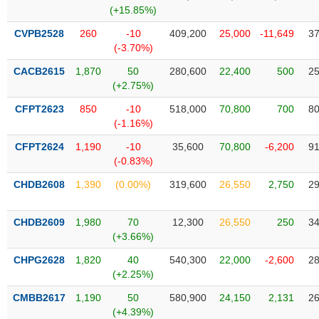
Tổng
VS-
(+15.85%)
quan
SECTOR
CVPB2528
260
-10
409,200
25,000
-11,649
37
Giao
(-3.70%)
dịch
CACB2615
1,870
50
280,600
22,400
500
25
Tài
(+2.75%)
chính
NĂNG
CFPT2623
850
-10
518,000
70,800
700
80
Phân
LƯỢNG
(-1.16%)
tích
kỹ
CFPT2624
1,190
-10
35,600
70,800
-6,200
91
thuật
(-0.83%)
Hồ
CHDB2608
1,390
(0.00%)
319,600
26,550
2,750
29
NGUYÊN
sơ
VẬT
doanh
LIỆU
CHDB2609
1,980
70
12,300
26,550
250
34
nghiệp
(+3.66%)
Tin
CHPG2628
1,820
40
540,300
22,000
-2,600
28
tức
(+2.25%)
sự
CÔNG
kiện
CMBB2617
1,190
50
580,900
24,150
2,131
26
NGHIỆP
(+4.39%)
Tài