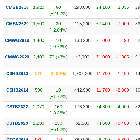
liệu
CMBB2618
1,920
50
298,000
24,150
2,035
29
(+2.67%)
Tâm
CMSN2620
1,500
30
115,200
67,400
-7,000
86
lý
TIÊU
(+2.04%)
thị
DÙNG
trường
KHÔNG
CMWG2619
1,400
10
133,200
71,000
-93
82
THIẾT
(+0.72%)
YẾU
CMWG2620
2,400
70 (+3%)
43,900
71,000
-1,865
91
CSHB2613
370
(0.00%)
1,207,300
11,700
-1,400
14
TIÊU
CSHB2614
590
10
442,900
11,700
-2,300
16
DÙNG
(+1.72%)
THIẾT
YẾU
CSTB2622
2,070
160
176,300
74,600
4,900
82
(+8.38%)
CSTB2623
2,290
130
52,500
74,600
-6,400
94
(+6.02%)
CHĂM
CTCB2614
980
-10
389,000
29,700
-5,800
39