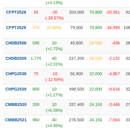
(+3.13%)
Trạng
CFPT2528
50
-20
203,000
70,800
-20,351
91
thái
(-28.57%)
NGÀNH
cổ
CFPT2529
370
(0.00%)
79,000
70,800
-34,999
108
phiếu
Quy
CHDB2508
590
10
49,800
26,550
-436
28
DOANH
mô
(+1.72%)
NGHIỆP
thị
trường
CHDB2509
1,770
40
227,200
26,550
-2,132
32
(+2.31%)
Niêm
CỔ
yết
CHPG2538
70
-10
56,900
22,000
-4,867
26
PHIẾU
(-12.50%)
Niêm
yết
CHPG2539
800
10
498,500
22,000
-8,616
32
mới
(+1.27%)
PHÁI
Niêm
SINH
CMBB2520
200
10
337,400
24,150
-3,446
27
yết
(+5.26%)
bổ
CMBB2521
960
40
276,500
24,150
-7,004
33
sung
TRÁI
(+4.35%)