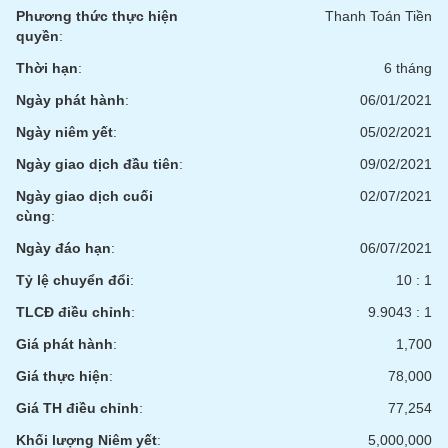
VỤ
Phương thức thực hiện
Thanh Toán Tiền
TRUYỀN
quyền
:
THÔNG
Thời hạn
:
6 tháng
Ngày phát hành
:
06/01/2021
Ngày niêm yết
:
05/02/2021
TIỆN
Ngày giao dịch đầu tiên
:
09/02/2021
ÍCH
Ngày giao dịch cuối
02/07/2021
cùng
:
Ngày đáo hạn
:
06/07/2021
BẤT
Tỷ lệ chuyển đổi
:
10 : 1
ĐỘNG
TLCĐ điều chỉnh
:
9.9043 : 1
SẢN
Giá phát hành
:
1,700
Mã
Giá thực hiện
:
78,000
chứng
khoán
Giá TH điều chỉnh
:
77,254
(-)
Khối lượng Niêm yết
:
5,000,000