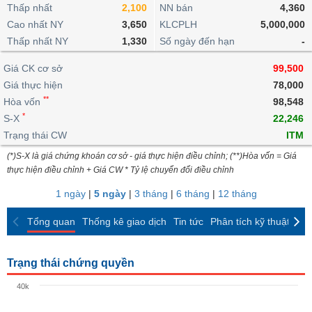
khoản
lai
Thấp nhất
2,100
NN bán
4,360
dịch
lỗ
Phân
Vĩ
Thống
Định
Cao nhất NY
3,650
KLCPLH
5,000,000
tích
mô
BẤT
Chứng
IR
Giao
kê
Chứng
giá
Thấp nhất NY
kỹ
1,330
Số ngày đến hạn
-
ĐỘNG
quyền
Awards
dịch
giao
quyền
thuật
SẢN
Nước
nội
dịch
Trái
Giá CK cơ sở
99,500
ngoài
Tổng
bộ
Bảng
phiếu
Giá thực hiện
78,000
Tin
quan
giá
Đào
doanh
Tự
**
Niên
tức
Hòa vốn
98,548
TÀI
trực
tạo
nghiệp
doanh
Thống
giám
*
S-X
22,246
CHÍNH
tuyến
kê
Top
Trạng thái CW
ITM
Tài
giao
Bộ
cổ
liệu
(*)S-X là giá chứng khoán cơ sở - giá thực hiện điều chỉnh; (**)Hòa vốn = Giá
dịch
Dịch
lọc
phiếu
cổ
HÀNG
thực hiện điều chỉnh + Giá CW * Tỷ lệ chuyển đổi điều chỉnh
vụ
cổ
Định
đông
HÓA
Bản
phiếu
1 ngày
|
5 ngày
|
3 tháng
|
6 tháng
|
12 tháng
giá
đồ
So
ngành
Tổng quan
Thống kê giao dịch
Tin tức
Phân tích kỹ thuật
CK
sánh
KINH
cổ
Thống
TẾ
phiếu
kê
Trạng thái chứng quyền
giao
Báo
dịch
40k
cáo
THẾ
phân
GIỚI