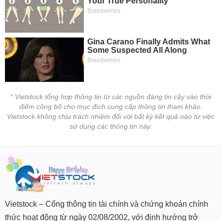
VỤ
TRUYỀN
THÔNG
TIỆN
ÍCH
* Vietstock tổng hợp thông tin từ các nguồn đáng tin cậy vào thời
điểm công bố cho mục đích cung cấp thông tin tham khảo.
Vietstock không chịu trách nhiệm đối với bất kỳ kết quả nào từ việc
sử dụng các thông tin này.
BẤT
ĐỘNG
SẢN
Mã
chứng
khoán
(-)
Vietstock – Cổng thông tin tài chính và chứng khoán chính
thức hoạt động từ ngày 02/08/2002, với định hướng trở