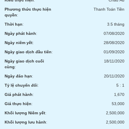
Kiểu thực hiện
:
Châu Âu
Tổng
VS-
quan
SECTOR
Phương thức thực hiện
Thanh Toán Tiền
quyền
:
Giao
dịch
Thời hạn
:
3.5 tháng
Tài
Ngày phát hành
:
07/08/2020
chính
NĂNG
Ngày niêm yết
:
28/08/2020
Phân
LƯỢNG
Ngày giao dịch đầu tiên
:
01/09/2020
tích
kỹ
Ngày giao dịch cuối
18/11/2020
thuật
cùng
:
Hồ
Ngày đáo hạn
:
20/11/2020
NGUYÊN
sơ
VẬT
Tỷ lệ chuyển đổi
:
5 : 1
doanh
LIỆU
nghiệp
Giá phát hành
:
1,670
Tin
Giá thực hiện
:
53,000
tức
Khối lượng Niêm yết
sự
:
2,500,000
CÔNG
kiện
Khối lượng lưu hành
:
2,500,000
NGHIỆP
Tài