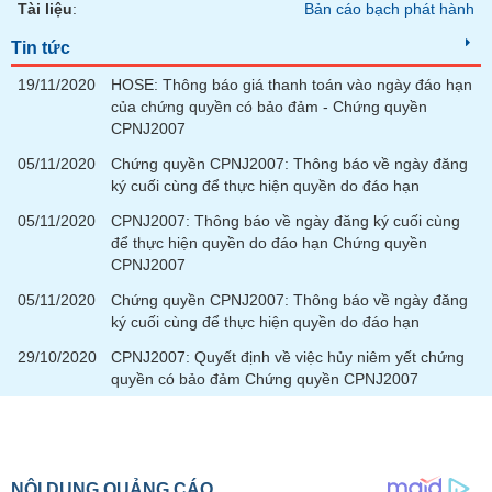
Tài liệu
:
Bản cáo bạch phát hành
liệu
Tin tức
Tâm
19/11/2020
lý
HOSE: Thông báo giá thanh toán vào ngày đáo hạn
TIÊU
của chứng quyền có bảo đảm - Chứng quyền
thị
DÙNG
CPNJ2007
trường
KHÔNG
THIẾT
05/11/2020
Chứng quyền CPNJ2007: Thông báo về ngày đăng
YẾU
ký cuối cùng để thực hiện quyền do đáo hạn
05/11/2020
CPNJ2007: Thông báo về ngày đăng ký cuối cùng
để thực hiện quyền do đáo hạn Chứng quyền
CPNJ2007
TIÊU
05/11/2020
Chứng quyền CPNJ2007: Thông báo về ngày đăng
DÙNG
ký cuối cùng để thực hiện quyền do đáo hạn
THIẾT
29/10/2020
CPNJ2007: Quyết định về việc hủy niêm yết chứng
YẾU
quyền có bảo đảm Chứng quyền CPNJ2007
CHĂM