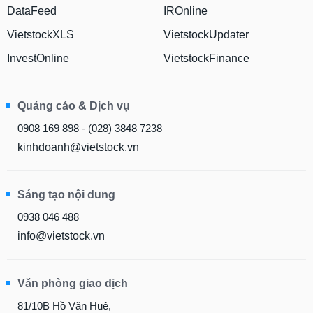
phân
DataFeed
IROnline
tích
(-)
VietstockXLS
VietstockUpdater
InvestOnline
VietstockFinance
Thuật
ngữ
(-)
Quảng cáo & Dịch vụ
0908 169 898 - (028) 3848 7238
Dịch
kinhdoanh@vietstock.vn
vụ
(-)
Sáng tạo nội dung
Đào
0938 046 488
tạo
info@vietstock.vn
Văn phòng giao dịch
Sách
tài
81/10B Hồ Văn Huê,