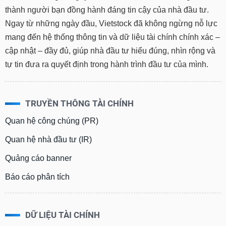
Tất cả
Cổ phiếu
Chỉ số
Chứng chỉ quỹ
Chứng q
thành người bạn đồng hành đáng tin cậy của nhà đầu tư.
Ngay từ những ngày đầu, Vietstock đã không ngừng nỗ lực
Lãnh
mang đến hệ thống thông tin và dữ liệu tài chính chính xác –
đạo
(-)
cập nhật – đầy đủ, giúp nhà đầu tư hiểu đúng, nhìn rộng và
tự tin đưa ra quyết định trong hành trình đầu tư của mình.
Tất cả
Người nội bộ
Người liên quan
Cổ đông lớn
Tin
tức
TRUYỀN THÔNG TÀI CHÍNH
(-)
Quan hệ công chúng (PR)
Quan hệ nhà đầu tư (IR)
Bài
viết
của
Quảng cáo banner
tác
giả
Báo cáo phân tích
(-)
Báo
DỮ LIỆU TÀI CHÍNH
cáo