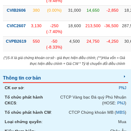
PHIẾU
(-9.48%)
Hủy
niêm
CVIB2606
380
(0.00%)
31,000
14,650
-2,850
18,
yết
Theo
CVIC2607
3,130
-250
18,600
213,500
-36,500
287,
CÔNG
dõi
(-7.40%)
CỤ
đặc
ĐẦU
biệt
CVPB2619
550
-50
4,500
24,750
-4,250
30,
TƯ
(-8.33%)
Không
được
(*)S-X là giá chứng khoán cơ sở - giá thực hiện điều chỉnh; (**)Hòa vốn = Giá
ký
thực hiện điều chỉnh + Giá CW * Tỷ lệ chuyển đổi điều chỉnh
XUẤT
quỹ
DỮ
LIỆU
Thông tin cơ bản
Danh
mục
CK cơ sở
:
PNJ
ETF
Tổ chức phát hành
CTCP Vàng bạc Đá quý Phú Nhuận
TIN
Cổ
CKCS
:
(HOSE:
PNJ
)
MỚI
phiếu
Tổ chức phát hành CW
:
CTCP Chứng khoán MB (
MBS
)
chi
Ngành
tiết
Loại chứng quyền
:
Mua
(-)