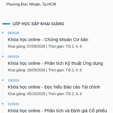
chính
Phường Đức Nhuận, Tp.HCM
LỚP HỌC SẮP KHAI GIẢNG
Công
cụ
09/2026
đầu
Khóa học online - Chứng khoán Cơ bản
tư
Khai giảng: 07/09/2026 | Thời gian: Tối 2, 4, 6
09/2026
Khóa học online - Phân tích Kỹ thuật Ứng dụng
Truyền
thông
Khai giảng: 16/09/2026 | Thời gian: Tối 2, 4, 6
tài
chính
10/2026
Khóa học online - Đọc hiểu Báo cáo Tài chính
Khai giảng: 05/10/2026 | Thời gian: Tối 2, 4, 6
Dữ
11/2026
liệu
Khóa học online - Phân tích và Định giá Cổ phiếu