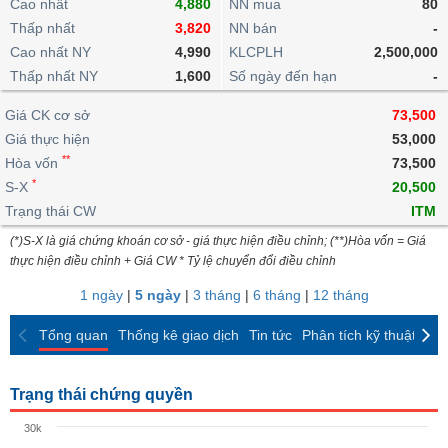
khoản
Cao nhất
4,880
NN mua
80
lai
dịch
lỗ
Phân
Vĩ
Thấp nhất
Thống
3,820
NN bán
-
Định
tích
mô
BẤT
Chứng
IR
Giao
kê
Chứng
Cao nhất NY
4,990
KLCPLH
2,500,000
giá
kỹ
ĐỘNG
quyền
Awards
dịch
giao
quyền
Thấp nhất NY
1,600
Số ngày đến hạn
-
thuật
SẢN
Nước
nội
dịch
Trái
ngoài
Tổng
bộ
Bảng
Giá CK cơ sở
phiếu
73,500
Tin
quan
giá
Đào
doanh
Giá thực hiện
53,000
Tự
Niên
tức
TÀI
trực
tạo
nghiệp
**
doanh
Hòa vốn
Thống
73,500
giám
CHÍNH
tuyến
kê
*
S-X
20,500
Top
Tài
giao
Bộ
Trạng thái CW
ITM
cổ
liệu
dịch
Dịch
lọc
phiếu
cổ
(*)S-X là giá chứng khoán cơ sở - giá thực hiện điều chỉnh; (**)Hòa vốn = Giá
HÀNG
vụ
cổ
Định
đông
thực hiện điều chỉnh + Giá CW * Tỷ lệ chuyển đổi điều chỉnh
HÓA
Bản
phiếu
giá
đồ
1 ngày
|
5 ngày
|
3 tháng
|
6 tháng
|
12 tháng
So
ngành
sánh
KINH
Tổng quan
Thống kê giao dịch
Tin tức
Phân tích kỹ thuật
CK
cổ
Thống
TẾ
phiếu
kê
giao
Trạng thái chứng quyền
Báo
dịch
cáo
THẾ
30k
phân
GIỚI