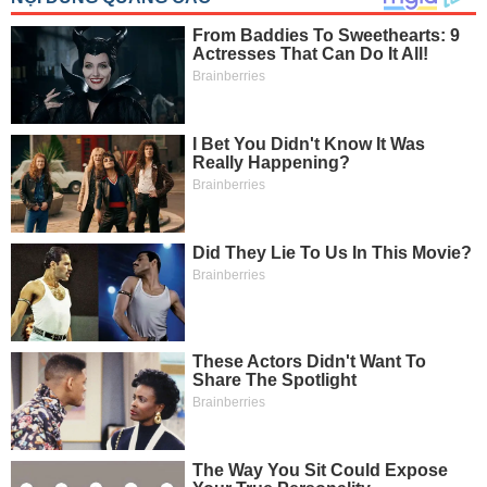
SÓC
SỨC
KHỎE
TÀI
CHÍNH
CÔNG
NGHỆ
THÔNG
TIN
DỊCH