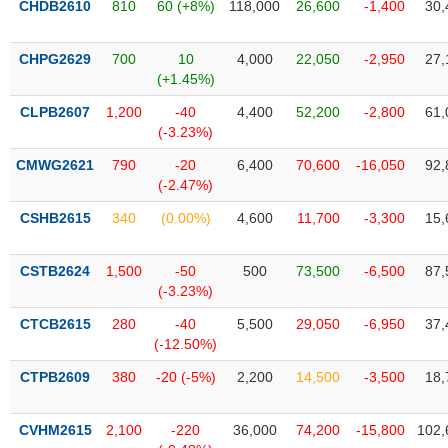
CHDB2610
810
60 (+8%)
118,000
26,600
-1,400
30,
Trạng
thái
CHPG2629
700
10
4,000
22,050
-2,950
27,
NGÀNH
cổ
(+1.45%)
phiếu
CLPB2607
1,200
-40
4,400
52,200
-2,800
61,
(-3.23%)
Quy
DOANH
mô
CMWG2621
790
-20
6,400
70,600
-16,050
92,
NGHIỆP
thị
(-2.47%)
trường
CSHB2615
340
(0.00%)
4,600
11,700
-3,300
15,
Niêm
CỔ
yết
PHIẾU
CSTB2624
1,500
-50
500
73,500
-6,500
87,
Niêm
(-3.23%)
yết
CTCB2615
280
-40
5,500
29,050
-6,950
37,
mới
PHÁI
(-12.50%)
Niêm
SINH
CTPB2609
380
-20 (-5%)
2,200
14,500
-3,500
18,
yết
bổ
sung
TRÁI
CVHM2615
2,100
-220
36,000
74,200
-15,800
102,