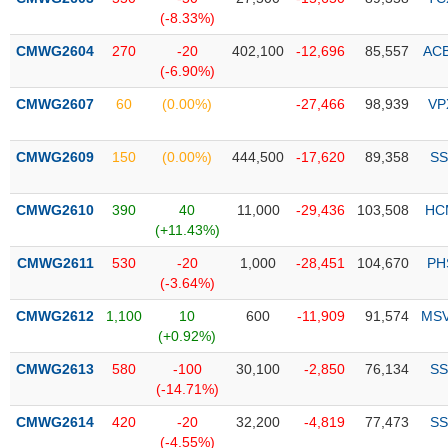
PHIẾU
Hủy
(-8.33%)
niêm
yết
CMWG2604
270
-20
402,100
-12,696
85,557
AC
(-6.90%)
Theo
CÔNG
dõi
CMWG2607
60
(0.00%)
-27,466
98,939
VP
CỤ
đặc
ĐẦU
biệt
TƯ
CMWG2609
150
(0.00%)
444,500
-17,620
89,358
SS
Không
được
CMWG2610
390
40
11,000
-29,436
103,508
HC
ký
XUẤT
(+11.43%)
quỹ
DỮ
LIỆU
CMWG2611
530
-20
1,000
-28,451
104,670
PH
Danh
(-3.64%)
mục
ETF
CMWG2612
1,100
10
600
-11,909
91,574
MS
TIN
(+0.92%)
Cổ
MỚI
CMWG2613
phiếu
580
-100
30,100
-2,850
76,134
SS
(-14.71%)
chi
Ngành
tiết
(-)
CMWG2614
420
-20
32,200
-4,819
77,473
SS
(-4.55%)