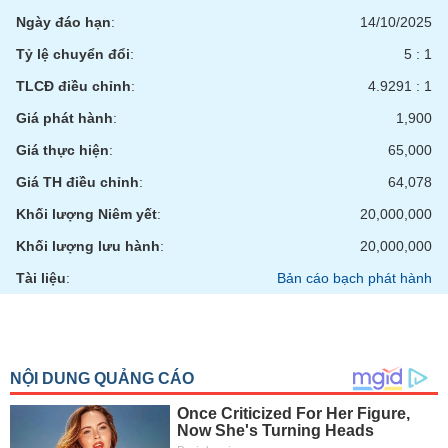
tài
Ngày đáo hạn
:
14/10/2025
chính
Tỷ lệ chuyển đổi
:
5 : 1
TLCĐ điều chỉnh
:
4.9291 : 1
Giá phát hành
:
1,900
Giá thực hiện
:
65,000
Giá TH điều chỉnh
:
64,078
Khối lượng Niêm yết
:
20,000,000
Khối lượng lưu hành
:
20,000,000
Tài liệu
:
Bản cáo bạch phát hành