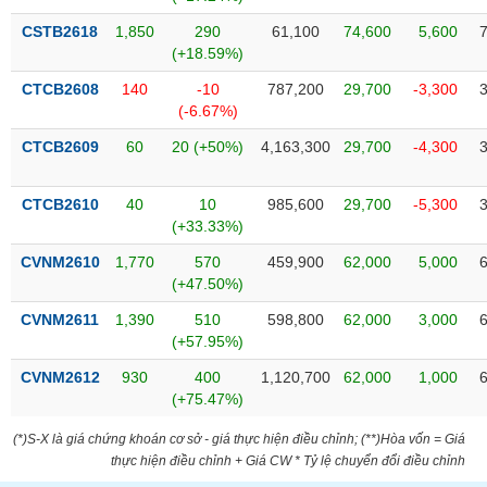
phân
tích
CSTB2618
1,850
290
61,100
74,600
5,600
(-)
(+18.59%)
CTCB2608
140
-10
787,200
29,700
-3,300
(-6.67%)
Thuật
ngữ
(-)
CTCB2609
60
20 (+50%)
4,163,300
29,700
-4,300
CTCB2610
40
10
985,600
29,700
-5,300
Dịch
(+33.33%)
vụ
(-)
CVNM2610
1,770
570
459,900
62,000
5,000
(+47.50%)
CVNM2611
1,390
510
598,800
62,000
3,000
Đào
(+57.95%)
tạo
CVNM2612
930
400
1,120,700
62,000
1,000
(+75.47%)
(*)S-X là giá chứng khoán cơ sở - giá thực hiện điều chỉnh; (**)Hòa vốn = Giá
Sách
thực hiện điều chỉnh + Giá CW * Tỷ lệ chuyển đổi điều chỉnh
tài