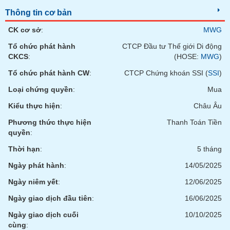
chính
Thông tin cơ bản
CK cơ sở
:
MWG
Tổ chức phát hành
CTCP Đầu tư Thế giới Di động
Công
CKCS
:
(HOSE:
MWG
)
cụ
đầu
Tổ chức phát hành CW
:
CTCP Chứng khoán SSI (
SSI
)
tư
Loại chứng quyền
:
Mua
Kiểu thực hiện
:
Châu Âu
Phương thức thực hiện
Thanh Toán Tiền
Truyền
quyền
:
thông
Thời hạn
:
5 tháng
tài
chính
Ngày phát hành
:
14/05/2025
Ngày niêm yết
:
12/06/2025
Ngày giao dịch đầu tiên
:
16/06/2025
Dữ
Ngày giao dịch cuối
10/10/2025
liệu
cùng
: