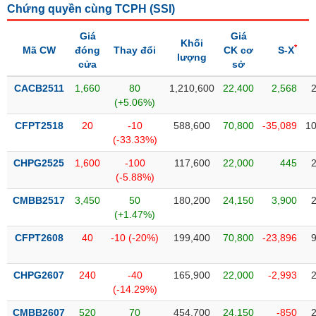
Chứng quyền cùng TCPH (
SSI
)
liệu
Giá
Giá
Tâm
Khối
*
Mã CW
đóng
Thay đổi
CK cơ
S-X
lý
lượng
TIÊU
cửa
sở
thị
DÙNG
trường
KHÔNG
CACB2511
1,660
80
1,210,600
22,400
2,568
(+5.06%)
THIẾT
YẾU
CFPT2518
20
-10
588,600
70,800
-35,089
10
(-33.33%)
CHPG2525
1,600
-100
117,600
22,000
445
(-5.88%)
TIÊU
CMBB2517
3,450
50
180,200
24,150
3,900
DÙNG
(+1.47%)
THIẾT
YẾU
CFPT2608
40
-10 (-20%)
199,400
70,800
-23,896
CHPG2607
240
-40
165,900
22,000
-2,993
(-14.29%)
CHĂM
CMBB2607
520
70
454,700
24,150
-850