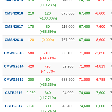
CMBB2613
310
50
74,300
24,150
-850
Tất cả
Cổ phiếu
Chỉ số
Chứng chỉ quỹ
Chứng q
(+19.23%)
CMSN2616
210
120
673,800
67,400
-6,600
Lãnh
(+133.33%)
đạo
(-)
CMSN2617
170
80
116,000
67,400
-7,600
(+88.89%)
Tất cả
Người nội bộ
Người liên quan
Cổ đông lớn
CMSN2618
120
(0.00%)
767,200
67,400
-8,600
Tin
tức
CMWG2613
580
-100
30,100
71,000
-2,850
(-)
(-14.71%)
CMWG2614
420
-20
32,200
71,000
-4,819
Bài
(-4.55%)
viết
của
CMWG2615
300
80
633,200
71,000
-6,788
tác
(+36.36%)
giả
(-)
CSTB2616
2,260
340
24,000
74,600
7,600
(+17.71%)
Báo
CSTB2617
2,040
300
46,400
74,600
6,600
cáo
(+17.24%)