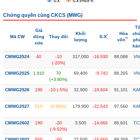
S-X
S-X-Price*n
Trạng
Chứng quyền cùng CKCS (
MWG
)
thái
NGÀNH
cổ
T
phiếu
Giá
Khối
Hòa
ch
*
Mã CW
đóng
Thay đổi
S-X
**
lượng
vốn
ph
Quy
cửa
hà
DOANH
mô
NGHIỆP
thị
CMWG2524
40
-10
317,000
-16,930
88,088
VN
trường
(-20%)
Niêm
CMWG2525
1,910
70
69,400
-9,742
88,265
VN
CỔ
yết
(+3.80%)
PHIẾU
Niêm
CMWG2526
190
-10 (-5%)
32,900
-18,604
91,101
KA
yết
mới
PHÁI
CMWG2527
510
(0.00%)
179,900
-22,543
97,560
KA
Niêm
SINH
yết
CMWG2602
190
-20
3,500
-14,666
86,601
TC
bổ
(-9.52%)
sung
TRÁI
CMWG2603
550
-50
27,500
-15,650
89,358
TC