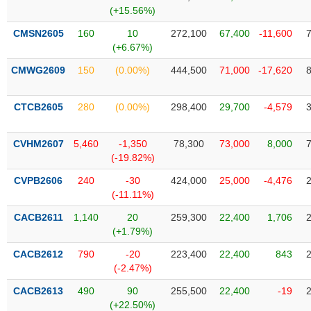
SÓC
(+15.56%)
SỨC
KHỎE
CMSN2605
160
10
272,100
67,400
-11,600
(+6.67%)
CMWG2609
150
(0.00%)
444,500
71,000
-17,620
TÀI
CTCB2605
280
(0.00%)
298,400
29,700
-4,579
CHÍNH
CVHM2607
5,460
-1,350
78,300
73,000
8,000
(-19.82%)
CVPB2606
240
-30
424,000
25,000
-4,476
CÔNG
(-11.11%)
NGHỆ
THÔNG
CACB2611
1,140
20
259,300
22,400
1,706
(+1.79%)
TIN
CACB2612
790
-20
223,400
22,400
843
(-2.47%)
CACB2613
490
90
255,500
22,400
-19
DỊCH
(+22.50%)