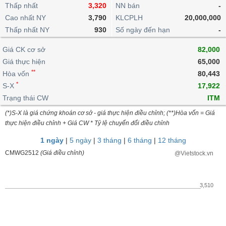
khoản
lai
Thấp nhất
3,320
NN bán
-
dịch
lỗ
Phân
Vĩ
Thống
Định
Cao nhất NY
3,790
KLCPLH
20,000,000
tích
mô
BẤT
Chứng
IR
Giao
kê
Chứng
giá
Thấp nhất NY
kỹ
930
Số ngày đến hạn
-
ĐỘNG
quyền
Awards
dịch
giao
quyền
thuật
SẢN
Nước
nội
dịch
Trái
Giá CK cơ sở
82,000
ngoài
Tổng
bộ
Bảng
phiếu
Giá thực hiện
65,000
Tin
quan
giá
Đào
doanh
Tự
**
Niên
tức
Hòa vốn
80,443
TÀI
trực
tạo
nghiệp
doanh
Thống
giám
*
S-X
17,922
CHÍNH
tuyến
kê
Top
Trạng thái CW
ITM
Tài
giao
Bộ
cổ
liệu
(*)S-X là giá chứng khoán cơ sở - giá thực hiện điều chỉnh; (**)Hòa vốn = Giá
dịch
Dịch
lọc
phiếu
cổ
HÀNG
thực hiện điều chỉnh + Giá CW * Tỷ lệ chuyển đổi điều chỉnh
vụ
cổ
Định
đông
HÓA
Bản
phiếu
1 ngày
|
5 ngày
|
3 tháng
|
6 tháng
|
12 tháng
giá
đồ
So
CMWG2512
(Giá điều chỉnh)
@Vietstock.vn
ngành
sánh
KINH
cổ
Thống
TẾ
phiếu
kê
3,510
giao
Báo
dịch
cáo
THẾ
phân
GIỚI