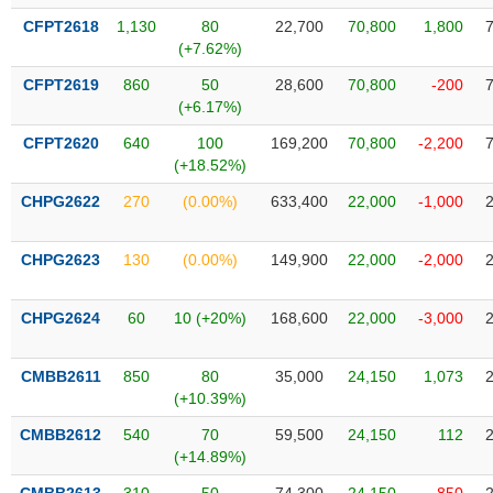
VỤ
CFPT2618
1,130
80
22,700
70,800
1,800
TRUYỀN
(+7.62%)
THÔNG
CFPT2619
860
50
28,600
70,800
-200
(+6.17%)
CFPT2620
640
100
169,200
70,800
-2,200
TIỆN
(+18.52%)
ÍCH
CHPG2622
270
(0.00%)
633,400
22,000
-1,000
CHPG2623
130
(0.00%)
149,900
22,000
-2,000
BẤT
CHPG2624
60
10 (+20%)
168,600
22,000
-3,000
ĐỘNG
SẢN
CMBB2611
850
80
35,000
24,150
1,073
(+10.39%)
Mã
chứng
CMBB2612
540
70
59,500
24,150
112
khoán
(-)
(+14.89%)