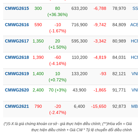
Tổng
VS-
quan
CMWG2615
300
80
633,200
-6,788
78,970
SS
SECTOR
(+36.36%)
Giao
dịch
CMWG2616
590
-10
716,900
-9,742
84,809
AC
(-1.67%)
Tài
chính
CMWG2617
1,350
20
595,300
-3,342
80,989
HC
NĂNG
(+1.50%)
Phân
LƯỢNG
tích
CMWG2618
1,390
-60
110,200
-4,819
84,031
HC
kỹ
(-4.14%)
thuật
CMWG2619
1,400
10
133,200
-93
82,121
VN
Hồ
(+0.72%)
NGUYÊN
sơ
VẬT
CMWG2620
2,400
70 (+3%)
43,900
-1,865
91,771
VN
doanh
LIỆU
nghiệp
CMWG2621
790
-20
6,400
-15,650
92,873
MB
Tin
(-2.47%)
tức
sự
(*)S-X là giá chứng khoán cơ sở - giá thực hiện điều chỉnh; (**)Hòa vốn = Giá
CÔNG
kiện
thực hiện điều chỉnh + Giá CW * Tỷ lệ chuyển đổi điều chỉnh
NGHIỆP
Tài